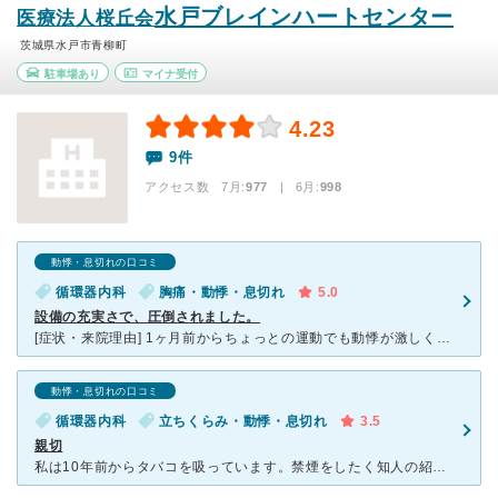
水戸ブレインハートセンター
医療法人桜丘会
茨城県水戸市青柳町
駐車場あり
マイナ受付
4.23
9件
アクセス数 7月:
977
| 6月:
998
動悸・息切れの口コミ
循環器内科
胸痛・動悸・息切れ
5.0
設備の充実さで、圧倒されました。
[症状・来院理由] 1ヶ月前からちょっとの運動でも動悸が激しくなり、胸が締め付けられるような感じが続いていたので、 会社の人から進められてブレインハートセンターに行きました。 [医師の診断・治療
動悸・息切れの口コミ
循環器内科
立ちくらみ・動悸・息切れ
3.5
親切
私は10年前からタバコを吸っています。禁煙をしたく知人の紹介で貴院を受診しました。先生、看護師さんの対応はとても親切でした。私の話を丁寧に聞いて頂き、生活習慣のことも聞いて下さいました。ストレス社会で