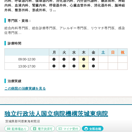
内科、呼吸器内科、循環器内科、消化器内科、内分泌代謝科、糖尿病科、神経
内科、血液内科、腎臓内科、呼吸器外科、心臓血管外科、消化器外科、脳神経
外科、整形外科、形成外科、リ…
専門医・資格：
総合内科専門医、総合診療専門医、アレルギー専門医、リウマチ専門医、感染
症専門医…
診療時間
月
火
水
木
金
土
日
祝
09:00-12:00
13:00-17:00
治療実績
この病院の治療実績を見る
独立行政法人国立病院機構茨城東病院
茨城県那珂郡東海村照沼
駐車場あり
電子決済可
マイナ受付
女医在籍