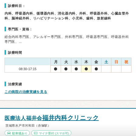
診療科目：
内科、呼吸器内科、循環器内科、消化器内科、外科、呼吸器外科、心臓血管外
科、脳神経外科、リハビリテーション科、小児科、歯科、放射線科
専門医・資格：
総合内科専門医、アレルギー専門医、外科専門医、呼吸器専門医、呼吸器外科
専門医、…
診療時間
月
火
水
木
金
土
日
祝
08:30-17:15
治療実績
この病院の治療実績を見る
福井内科クリニック
医療法人福井会
茨城県水戸市河和田（赤塚駅）
駐車場あり
マイナ受付
(スマホ可)