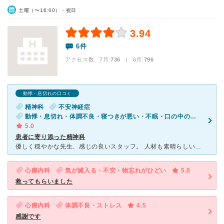
土曜（〜16:00）・祝日
3.94
6件
アクセス数 7月:
736
| 6月:
796
動悸・息切れの口コミ
精神科
不安神経症
動悸・息切れ・体調不良・寝つきが悪い・不眠・口の中の荒れ・気が滅入る・不安
5.0
患者に寄り添った精神科
優しく穏やかな先生、感じの良いスタッフ。 人材も素晴らしいのですが、待合室に院長先生の拘りを感じました。 椅子は三種類あります。クッションつきラタン、クッションなしラタン、ソファ。 そのどれもが
心療内科
気が滅入る・不安・物忘れがひどい
5.0
救ってもらいました
心療内科
体調不良・ストレス
4.5
感謝です