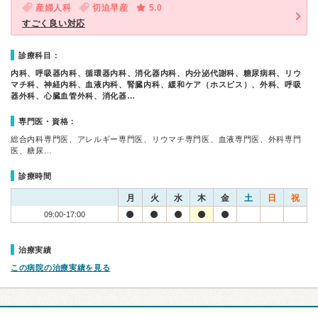
産婦人科
切迫早産
5.0
すごく良い対応
診療科目：
内科、呼吸器内科、循環器内科、消化器内科、内分泌代謝科、糖尿病科、リウ
マチ科、神経内科、血液内科、腎臓内科、緩和ケア（ホスピス）、外科、呼吸
器外科、心臓血管外科、消化器…
専門医・資格：
総合内科専門医、アレルギー専門医、リウマチ専門医、血液専門医、外科専門
医、糖尿…
診療時間
月
火
水
木
金
土
日
祝
09:00-17:00
治療実績
この病院の治療実績を見る