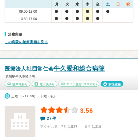
月
火
水
木
金
土
日
祝
09:00-12:00
13:30-17:00
治療実績
この病院の治療実績を見る
牛久愛和総合病院
医療法人社団常仁会
茨城県牛久市猪子町
駐車場あり
電子決済可
マイナ受付
(スマホ可)
女医在籍
土曜（〜17:00）・日曜・祝日
3.56
27件
アクセス数 7月:
1,527
| 6月:
1,310