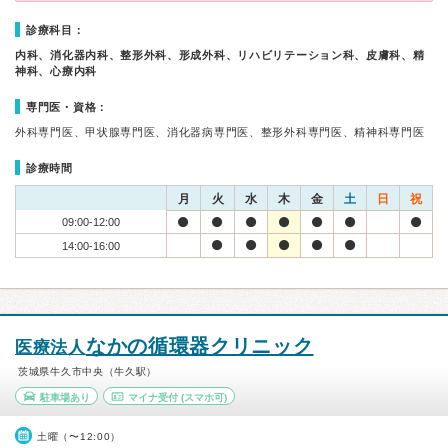
診療科目：
内科、消化器内科、整形外科、形成外科、リハビリテーション科、皮膚科、精
神科、心療内科
専門医・資格：
外科専門医、甲状腺専門医、消化器病専門医、整形外科専門医、精神科専門医
診療時間
月
火
水
木
金
土
日
祝
09:00-12:00
14:00-16:00
なかの循環器クリニック
医療法人
茨城県牛久市中央（牛久駅）
駐車場あり
マイナ受付
(スマホ可)
土曜（〜12:00）