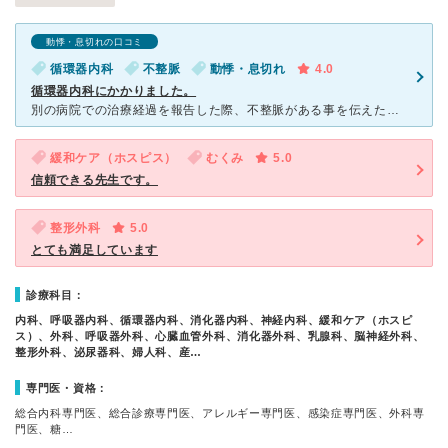
動悸・息切れの口コミ
循環器内科
不整脈
動悸・息切れ
4.0
循環器内科にかかりました。
別の病院での治療経過を報告した際、不整脈がある事を伝えたら、精密検査をした方が良いと言われ、掛かり付け医に紹介してもらいました。 午前9時半からの予約でしたが、30分前には受付をするよう言われま
緩和ケア（ホスピス）
むくみ
5.0
信頼できる先生です。
整形外科
5.0
とても満足しています
診療科目：
内科、呼吸器内科、循環器内科、消化器内科、神経内科、緩和ケア（ホスピ
ス）、外科、呼吸器外科、心臓血管外科、消化器外科、乳腺科、脳神経外科、
整形外科、泌尿器科、婦人科、産…
専門医・資格：
総合内科専門医、総合診療専門医、アレルギー専門医、感染症専門医、外科専
門医、糖…