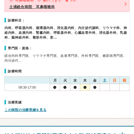
耳鼻咽喉科
鼻のつまり
5.0
土浦総合病院 耳鼻咽喉科
診療科目：
内科、呼吸器内科、循環器内科、消化器内科、内分泌代謝科、リウマチ科、神
経内科、血液内科、腎臓内科、呼吸器外科、心臓血管外科、消化器外科、乳腺
科、脳神経外科、整形外科、形…
専門医・資格：
総合内科専門医、リウマチ専門医、血液専門医、外科専門医、糖尿病専門医、
内分泌代…
診療時間
月
火
水
木
金
土
日
祝
08:30-17:00
治療実績
この病院の治療実績を見る