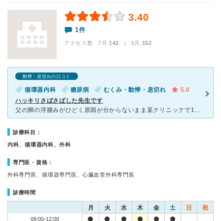
3.40
1件
アクセス数 7月:
142
| 6月:
152
動悸・息切れの口コミ
循環器内科
糖尿病
むくみ・動悸・息切れ
5.0
ハッキリさばさばした先生です
父の脚の浮腫みがひどく原因が分からないまま某クリニックで1年半が過ぎて不安になり、こちらへ紹介状を持参してかかりました。 結果、浮腫みは糖尿病からで、軽いと言われた心不全も進み貧血に低栄養、全体的に
診療科目：
内科、循環器内科、外科
専門医・資格：
外科専門医、循環器専門医、心臓血管外科専門医
診療時間
月
火
水
木
金
土
日
祝
09:00-12:00