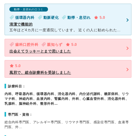
動悸・息切れの口コミ
循環器内科
動脈硬化
動悸・息切れ
5.0
清潔で機能的
五年ほど4カ月に一度通院しています。 近くの人に勧められたこともあり、他の病院から医療情報を持って初診にゆきましたがほぼ正解でした。 わたしの場合、循環器内科だけの受診ですが、医師はベテラ
歯科口腔外科
親知らず
5.0
出会えてラッキーとまで思いました
5.0
風邪で、総合診療科を受診しました
診療科目：
内科、呼吸器内科、循環器内科、消化器内科、内分泌代謝科、糖尿病科、リウ
マチ科、神経内科、血液内科、腎臓内科、外科、心臓血管外科、消化器外科、
乳腺科、脳神経外科、整形外科…
専門医・資格：
総合内科専門医、アレルギー専門医、リウマチ専門医、感染症専門医、血液専
門医、外…