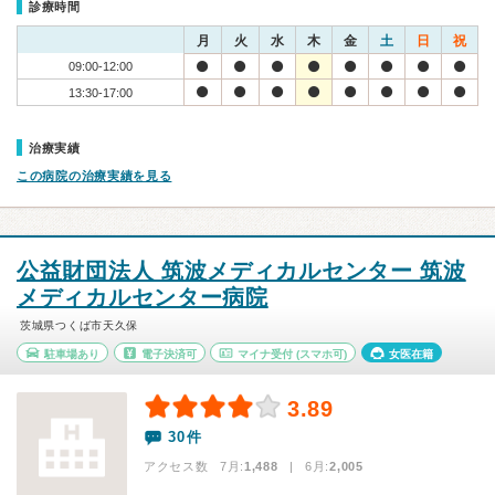
診療時間
月
火
水
木
金
土
日
祝
09:00-12:00
13:30-17:00
治療実績
この病院の治療実績を見る
公益財団法人 筑波メディカルセンター 筑波
メディカルセンター病院
茨城県つくば市天久保
駐車場あり
電子決済可
マイナ受付
(スマホ可)
女医在籍
3.89
30件
アクセス数 7月:
1,488
| 6月:
2,005