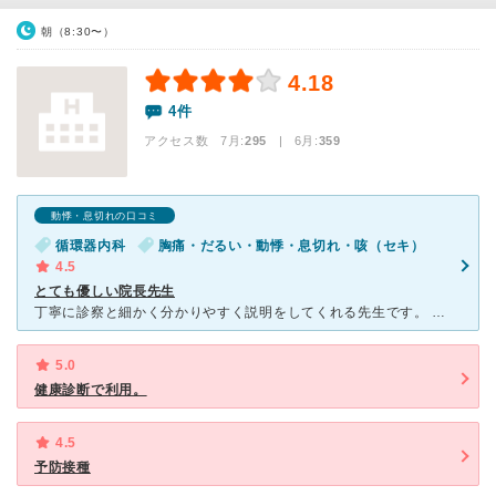
朝（8:30〜）
4.18
4件
アクセス数 7月:
295
| 6月:
359
動悸・息切れの口コミ
循環器内科
胸痛・だるい・動悸・息切れ・咳（セキ）
4.5
とても優しい院長先生
丁寧に診察と細かく分かりやすく説明をしてくれる先生です。 なので待ち時間は、かなり長いです。 得に院長先生が混みます。 ですが、しっかりと検査もしてくれるし、お薬の説明も きちんとしてくれます
5.0
健康診断で利用。
4.5
予防接種