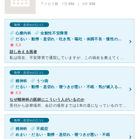
アクセス数 7月:
651
| 6月:
636
動悸・息切れの口コミ
心療内科
全般性不安障害
だるい・動悸・息切れ・吐き気・嘔吐・体調不良・慢性の下痢・気が滅入る・不安・ストレス
4.5
話し合える医者
私は現在、不安障害で通院していますが、この病名を教えてくれたのはここのクリニックでした。 それまではどこの精神科に行っても病名を明言されず、ろくに説明もされないまま色々な薬を出され、時には病状が悪化
動悸・息切れの口コミ
精神科
うつ病
だるい・動悸・息切れ・寝つきが悪い・不眠・気が滅入る・不安・物忘れがひどい
4.5
なぜ精神科の医師にこういう人がいるのか
受付から診察場所、会計の場所までは1本の道になっているのであまり人が混みあわないのがいいと思いました。 初診の予約も取りやすく、駅からの距離が近いのも魅力的だと思います。 ただ、お医者さんが少
動悸・息切れの口コミ
精神科
不眠症
めまい・だるい・動悸・息切れ・寝つきが悪い・不眠