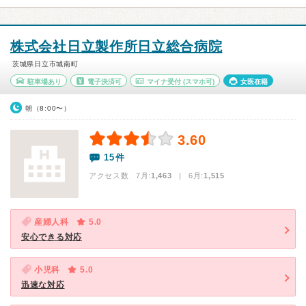
株式会社日立製作所日立総合病院
茨城県日立市城南町
駐車場あり
電子決済可
マイナ受付
(スマホ可)
女医在籍
朝（8:00〜）
3.60
15件
アクセス数 7月:
1,463
| 6月:
1,515
産婦人科
5.0
安心できる対応
小児科
5.0
迅速な対応