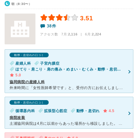
朝（8:30〜）
3.51
38件
アクセス数 7月:
2,116
| 6月:
2,224
動悸・息切れの口コミ
産婦人科
子宮内膜症
ほてり・肩こり・肩の痛み・めまい・むくみ・動悸・息切れ・吐き気・嘔吐・体調不良・耳鳴り・下腹部の痛み（女性）・生理不順（女性）・不性器出血（女性）・おりものの異常（女性）・外陰部の痛み・かゆみ（女性）
5.0
協同病院の産婦人科
外来時間に「女性医師希望です」と、受付の方にお伝えしました。 待合室は、顔が見えないようになっていて、 妊娠・出産での通院ではない私にはとてもありがたかったです。 受付のかたも、しっかりとメ
動悸・息切れの口コミ
循環器内科
拡張型心筋症
動悸・息切れ
4.5
病院改装
土浦協同病院は4月に以前からあった場所から移設しました。 今回新しくなった病院はかなり広々としていて、廊下も明るく広々としています。 入院する病棟も一つの部屋が基本4人部屋で広いです。 食事