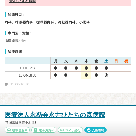
安心できる病院
診療科目：
内科、呼吸器内科、循環器内科、消化器内科、小児科
専門医・資格：
循環器専門医
診療時間
月
火
水
木
金
土
日
祝
09:00-12:30
15:00-18:30
15:00-16:30
医療法人永慈会永井ひたちの森病院
茨城県日立市小木津町
駐車場あり
電子決済可
マイナ受付
女医在籍