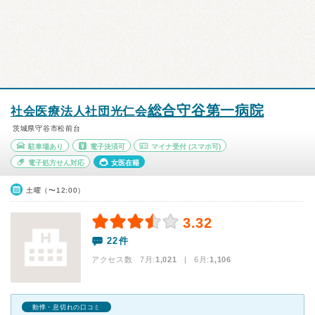
総合守谷第一病院
社会医療法人社団光仁会
茨城県守谷市松前台
駐車場あり
電子決済可
マイナ受付
(スマホ可)
電子処方せん対応
女医在籍
土曜（〜12:00）
3.32
22件
アクセス数 7月:
1,021
| 6月:
1,106
動悸・息切れの口コミ