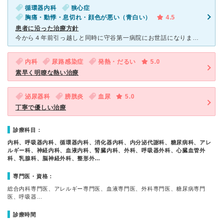
循環器内科
狭心症
胸痛・動悸・息切れ・顔色が悪い（青白い）
4.5
患者に沿った治療方針
今から４年前引っ越しと同時に守谷第一病院にお世話になりました。 現在は安定してきたので２か月に１回の割合で通院しています。 その頃すでに冠攣縮性狭心症と診断されて投薬治療をしていましたが、守谷第一
内科
尿路感染症
発熱・だるい
5.0
素早く明瞭な熱い治療
泌尿器科
膀胱炎
血尿
5.0
丁寧で優しい治療
診療科目：
内科、呼吸器内科、循環器内科、消化器内科、内分泌代謝科、糖尿病科、アレ
ルギー科、神経内科、血液内科、腎臓内科、外科、呼吸器外科、心臓血管外
科、乳腺科、脳神経外科、整形外…
専門医・資格：
総合内科専門医、アレルギー専門医、血液専門医、外科専門医、糖尿病専門
医、呼吸器…
診療時間