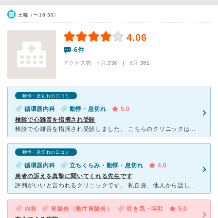
土曜（〜16:30）
4.06
6件
アクセス数 7月:
338
| 6月:
381
動悸・息切れの口コミ
循環器内科
動悸・息切れ
5.0
検診で心雑音を指摘され受診
検診で心雑音を指摘され受診しました。 こちらのクリニックは、循環器専門の男性医師と消化器専門の女性医師がいます。 心雑音の受診だったので、院長の男性医師に診ていただきました。 検診結
動悸・息切れの口コミ
循環器内科
立ちくらみ・動悸・息切れ
4.0
患者の訴えを真摯に聞いてくれる先生です
評判がいいと言われるクリニックです。 私自身、他人から話しを聞いて通院し始めました。 循環器メインの男性医師と消化器メインの女性医師の、夫婦でやっている小さなクリニックです。 非常に話し
内科
胃腸炎（急性胃腸炎）
吐き気・嘔吐
5.0