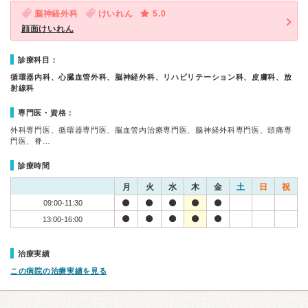
脳神経外科
けいれん
5.0
顔面けいれん
診療科目：
循環器内科、心臓血管外科、脳神経外科、リハビリテーション科、皮膚科、放
射線科
専門医・資格：
外科専門医、循環器専門医、脳血管内治療専門医、脳神経外科専門医、頭痛専
門医、脊…
診療時間
月
火
水
木
金
土
日
祝
09:00-11:30
13:00-16:00
治療実績
この病院の治療実績を見る