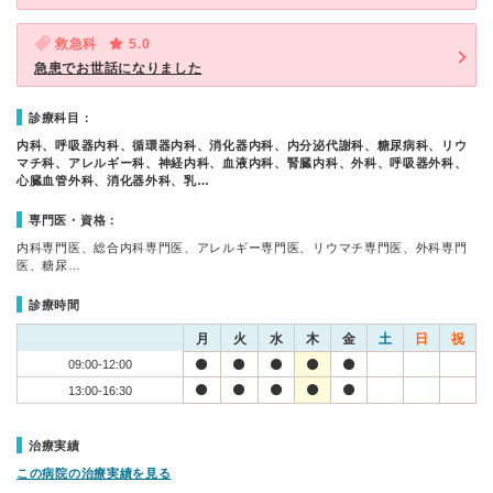
救急科
5.0
急患でお世話になりました
診療科目：
内科、呼吸器内科、循環器内科、消化器内科、内分泌代謝科、糖尿病科、リウ
マチ科、アレルギー科、神経内科、血液内科、腎臓内科、外科、呼吸器外科、
心臓血管外科、消化器外科、乳…
専門医・資格：
内科専門医、総合内科専門医、アレルギー専門医、リウマチ専門医、外科専門
医、糖尿…
診療時間
月
火
水
木
金
土
日
祝
09:00-12:00
13:00-16:30
治療実績
この病院の治療実績を見る