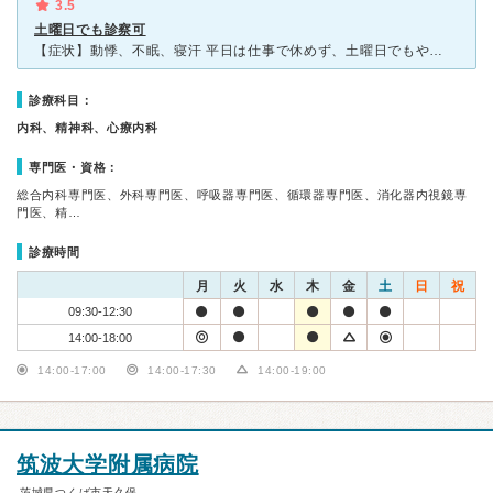
3.5
土曜日でも診察可
【症状】動悸、不眠、寝汗 平日は仕事で休めず、土曜日でもやっている心療内科がなかなか無いためこちらを受診しました。 つくば駅から徒歩で5分程度です。混んでいる時は1時間、空いている時は15分ほ
診療科目：
内科、精神科、心療内科
専門医・資格：
総合内科専門医、外科専門医、呼吸器専門医、循環器専門医、消化器内視鏡専
門医、精…
診療時間
月
火
水
木
金
土
日
祝
09:30-12:30
14:00-18:00
14:00-17:00
14:00-17:30
14:00-19:00
筑波大学附属病院
茨城県つくば市天久保