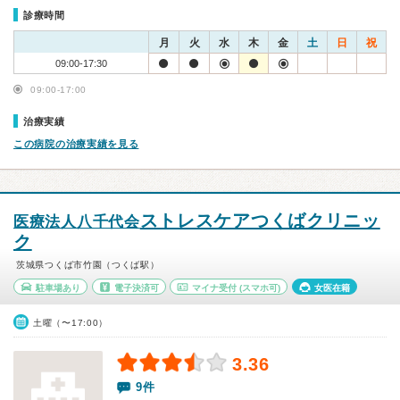
診療時間
月
火
水
木
金
土
日
祝
09:00-17:30
09:00-17:00
治療実績
この病院の治療実績を見る
ストレスケアつくばクリニッ
医療法人八千代会
ク
茨城県つくば市竹園（つくば駅）
駐車場あり
電子決済可
マイナ受付
(スマホ可)
女医在籍
土曜（〜17:00）
3.36
9件