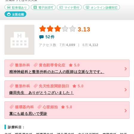
駐車場あり
電子決済可
マイナ受付
オンライン診療対応
女医在籍
3.13
52件
アクセス数 7月:
4,089
| 6月:
4,112
整形外科
黄色靭帯骨化症
5.0
精神神経科と整形外科のお二人の医師は立派な方です。
整形外科
先天性股関節脱臼
5.0
鎌田先生 ありがとうございました！
循環器内科
心室頻拍
5.0
藁にも縋る思いで受診
診療科目：