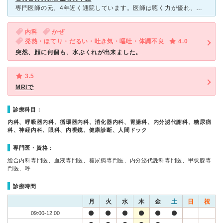
専門医師の元、4年近く通院しています。医師は聴く力が優れ、神経質な私の不安は受診毎に解消されています。専門医師というより総合診療医という感じです。看護師さんは親切で、いつも身近な存在に感じます。私は医
内科
かぜ
発熱・ほてり・だるい・吐き気・嘔吐・体調不良
4.0
突然、顔に何個も、水ぶくれが出来ました。
3.5
MRIで
診療科目：
内科、呼吸器内科、循環器内科、消化器内科、胃腸科、内分泌代謝科、糖尿病
科、神経内科、眼科、内視鏡、健康診断、人間ドック
専門医・資格：
総合内科専門医、血液専門医、糖尿病専門医、内分泌代謝科専門医、甲状腺専
門医、呼…
診療時間
月
火
水
木
金
土
日
祝
09:00-12:00