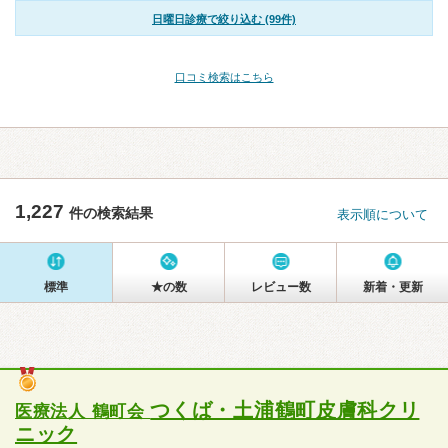
日曜日診療で絞り込む (99件)
口コミ検索はこちら
1,227
件の検索結果
表示順について
標準
★の数
レビュー数
新着・更新
つくば・土浦鶴町皮膚科クリ
医療法人 鶴町会
ニック