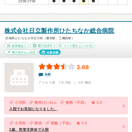
13:00-17:00
株式会社日立製作所ひたちなか総合病院
茨城県ひたちなか市石川町（勝田駅、工機前駅）
駐車場あり
電子決済可
マイナ受付
(スマホ可)
電子処方せん対応
女医在籍
3.68
9件
アクセス数 7月:
751
| 6月:
844
小児科
熱性けいれん
発熱（子供）
5.0
入院でお世話になりました。
小児科
肺炎
発熱（子供）
5.0
2歳、気管支肺炎で入院