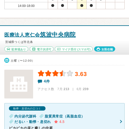
14:00-18:00
筑波中央病院
医療法人恵仁会
茨城県つくば市北条
駐車場あり
電子決済可
マイナ受付
(スマホ可)
女医在籍
土曜（〜12:00）
3.63
4件
アクセス数 7月:
213
| 6月:
239
動悸・息切れの口コミ
内分泌代謝科
脂質異常症（高脂血症）
だるい・動悸・息切れ
4.5
ピカピカの床と癒しの中庭