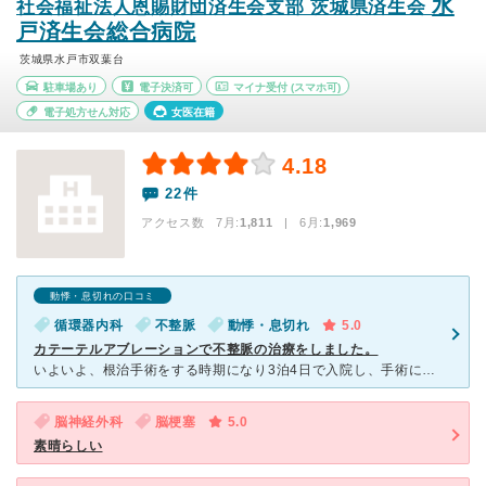
水
社会福祉法人恩賜財団済生会支部 茨城県済生会
戸済生会総合病院
茨城県水戸市双葉台
駐車場あり
電子決済可
マイナ受付
(スマホ可)
電子処方せん対応
女医在籍
4.18
22件
アクセス数 7月:
1,811
| 6月:
1,969
動悸・息切れの口コミ
循環器内科
不整脈
動悸・息切れ
5.0
カテーテルアブレーションで不整脈の治療をしました。
いよいよ、根治手術をする時期になり3泊4日で入院し、手術に関することだけ済生会でお世話になりました。 混んでいて、なかなか面接にならなかったのですが、色々な準備と選択期間と考えると急がないのも悪
脳神経外科
脳梗塞
5.0
素晴らしい