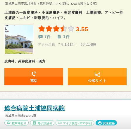
茨城県土浦市荒川沖西（荒川沖駅、つくば駅、ひたち野うしく駅）
土浦市の一般皮膚科・小児皮膚科・美容皮膚科 土曜診療。アトピー性
皮膚炎・ニキビ・医療脱毛・ハイフ。
3.55
7件
1件
アクセス数 7月:
1,614
| 6月:
1,650
皮膚科、美容皮膚科、漢方
電話
公式サイト
総合病院土浦協同病院
茨城県土浦市おおつ野
駐車場あり
電子決済可
マイナ受付
(スマホ可)
女医在籍