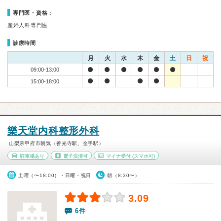
専門医・資格：
産婦人科専門医
診療時間
月
火
水
木
金
土
日
祝
09:00-13:00
15:00-18:00
樂天堂内科整形外科
山梨県甲府市朝気（善光寺駅、金手駅）
駐車場あり
電子決済可
マイナ受付
(スマホ可)
土曜（〜18:00）・日曜・祝日
朝（8:30〜）
3.09
6件