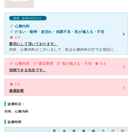
動悸・息切れの口コミ
心療内科
だるい・動悸・息切れ・体調不良・気が滅入る・不安
4.5
親切にして頂いております。
内科、心療内科がございまして、私は心療内科の方でお世話になっています。 初めは市立病院に行き、そこから紹介状の案内でこちらに通うようになりました。 通院には通い辛い場所かもしれませんが、風
心療内科
適応障害
気が滅入る・不安
5.0
信頼できる先生です。
3.5
健康診断
診療科目：
内科、心療内科
診療時間
月
火
水
木
金
土
日
祝