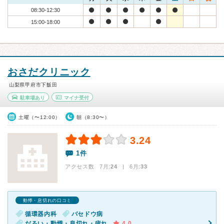
08:30-12:30
15:00-18:00
おさだクリニック
山梨県甲府市下飯田
駐車場あり
マイナ受付
土曜（〜12:00）
朝（8:30〜）
3.24
1件
アクセス数 7月:
24
| 6月:
33
動悸・息切れの口コミ
循環器内科
バセドウ病
だるい・動悸・息切れ・疲れ
4.0