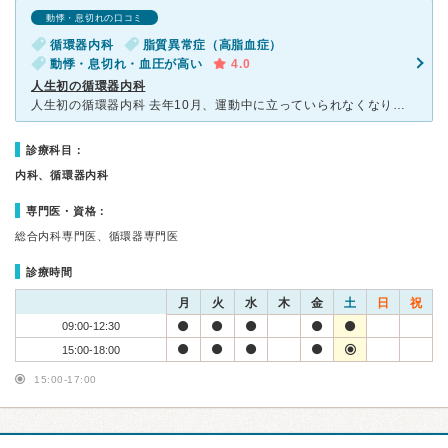
動悸・息切れの口コミ
循環器内科
脂質異常症（高脂血症）
動悸・息切れ・血圧が高い
4.0
人生初の循環器内科
人生初の循環器内科 去年10月、運動中に立っていられなくなり、膝をつき具合が悪くなりました。 数日間安静にしてましたが、不安は消えないので心臓を調べてもらうため「こうふサザンクリニック」へ。
診療科目：
内科、循環器内科
専門医・資格：
総合内科専門医、循環器専門医
診療時間
月
火
水
木
金
土
日
祝
09:00-12:30
15:00-18:00
15:00-17:00