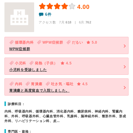
4.00
6件
アクセス数 7月:
618
| 6月:
762
循環器内科
WPW症候群
だるい
5.0
WPW症候群
小児科
発熱（子供）
4.5
小児科を受診しました
内科
胃潰瘍
吐き気・嘔吐
4.5
胃潰瘍と高度貧血で入院しました。
診療科目：
内科、呼吸器内科、循環器内科、消化器内科、糖尿病科、神経内科、腎臓内
科、外科、呼吸器外科、心臓血管外科、乳腺科、脳神経外科、整形外科、形成
外科、リハビリテーション科、皮…
専門医・資格：