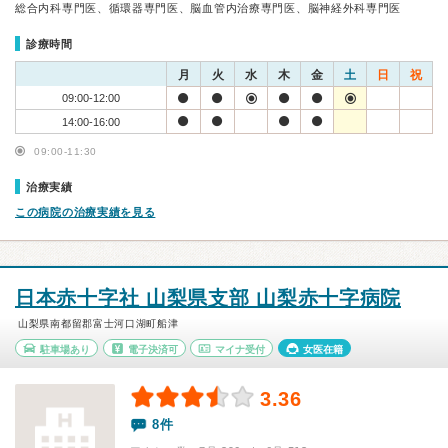
総合内科専門医、循環器専門医、脳血管内治療専門医、脳神経外科専門医
診療時間
月
火
水
木
金
土
日
祝
09:00-12:00
14:00-16:00
09:00-11:30
治療実績
この病院の治療実績を見る
日本赤十字社 山梨県支部 山梨赤十字病院
山梨県南都留郡富士河口湖町船津
駐車場あり
電子決済可
マイナ受付
女医在籍
3.36
8件