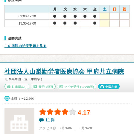
診療時間
月
火
水
木
金
土
日
祝
09:00-12:30
13:30-17:00
治療実績
この病院の治療実績を見る
社団法人山梨勤労者医療協会 甲府共立病院
山梨県甲府市宝（甲府駅）
駐車場あり
電子決済可
マイナ受付
(スマホ可)
女医在籍
土曜（〜12:00）
4.17
11件
アクセス数 7月:
686
| 6月:
628