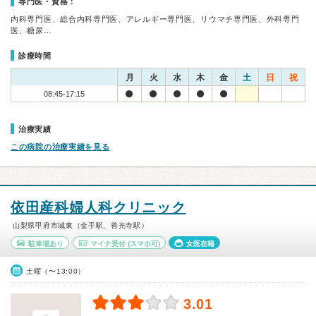
専門医・資格：
内科専門医、総合内科専門医、アレルギー専門医、リウマチ専門医、外科専門
医、糖尿…
診療時間
月
火
水
木
金
土
日
祝
08:45-17:15
治療実績
この病院の治療実績を見る
依田産科婦人科クリニック
山梨県甲府市城東（金手駅、善光寺駅）
駐車場あり
マイナ受付
(スマホ可)
女医在籍
土曜（〜13:00）
3.01