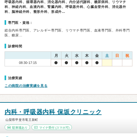
呼吸器内科、循環器内科、消化器内科、内分泌代謝科、糖尿病科、リウマチ
科、神経内科、血液内科、腎臓内科、呼吸器外科、心臓血管外科、消化器外
科、脳神経外科、整形外科、形成外…
専門医・資格：
総合内科専門医、アレルギー専門医、リウマチ専門医、血液専門医、外科専門
医、糖尿…
診療時間
月
火
水
木
金
土
日
祝
08:30-17:15
治療実績
この病院の治療実績を見る
内科・呼吸器内科 保坂クリニック
山梨県甲斐市竜王新町
駐車場あり
マイナ受付
(スマホ可)