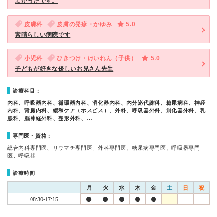
よかったです。
皮膚科
皮膚の発疹・かゆみ
5.0
素晴らしい病院です
小児科
ひきつけ・けいれん（子供）
5.0
子どもが好きな優しいお兄さん先生
診療科目：
内科、呼吸器内科、循環器内科、消化器内科、内分泌代謝科、糖尿病科、神経
内科、腎臓内科、緩和ケア（ホスピス）、外科、呼吸器外科、消化器外科、乳
腺科、脳神経外科、整形外科、…
専門医・資格：
総合内科専門医、リウマチ専門医、外科専門医、糖尿病専門医、呼吸器専門
医、呼吸器…
診療時間
月
火
水
木
金
土
日
祝
08:30-17:15