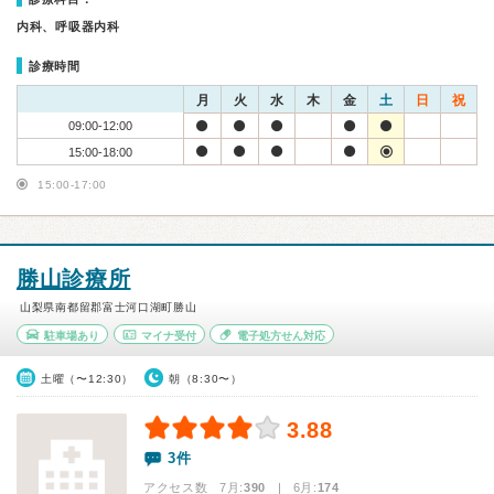
内科、呼吸器内科
診療時間
月
火
水
木
金
土
日
祝
09:00-12:00
15:00-18:00
15:00-17:00
勝山診療所
山梨県南都留郡富士河口湖町勝山
駐車場あり
マイナ受付
電子処方せん対応
土曜（〜12:30）
朝（8:30〜）
3.88
3件
アクセス数 7月:
390
| 6月:
174