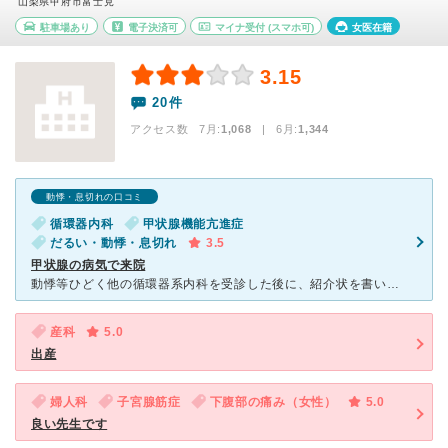
山梨県甲府市富士見
駐車場あり
電子決済可
マイナ受付
(スマホ可)
女医在籍
3.15
20件
アクセス数 7月:
1,068
| 6月:
1,344
動悸・息切れの口コミ
循環器内科
甲状腺機能亢進症
だるい・動悸・息切れ
3.5
甲状腺の病気で来院
動悸等ひどく他の循環器系内科を受診した後に、紹介状を書いてもらい来院しました。1、2ヶ月おきに受診しています。 血液検査をほぼ毎回受けますが、こちらの病院だと１時間程度ですぐに検査結果がわかり、
産科
5.0
出産
婦人科
子宮腺筋症
下腹部の痛み（女性）
5.0
良い先生です