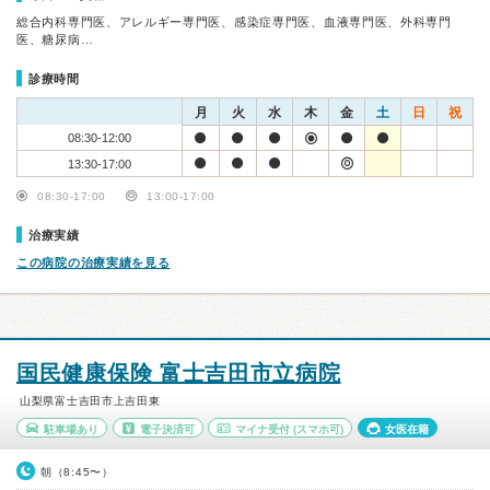
総合内科専門医、アレルギー専門医、感染症専門医、血液専門医、外科専門
医、糖尿病…
診療時間
月
火
水
木
金
土
日
祝
08:30-12:00
13:30-17:00
08:30-17:00
13:00-17:00
治療実績
この病院の治療実績を見る
国民健康保険 富士吉田市立病院
山梨県富士吉田市上吉田東
駐車場あり
電子決済可
マイナ受付
(スマホ可)
女医在籍
朝（8:45〜）