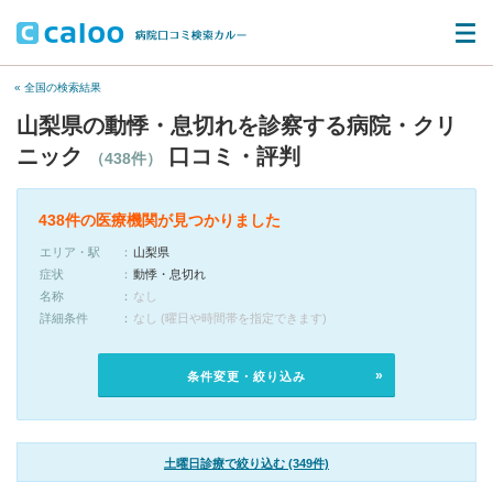
« 全国の検索結果
山梨県の動悸・息切れを診察する病院・クリ
ニック
口コミ・評判
（438件）
438件の医療機関が見つかりました
エリア・駅
山梨県
症状
動悸・息切れ
名称
なし
詳細条件
なし (曜日や時間帯を指定できます)
条件変更・絞り込み
土曜日診療で絞り込む (349件)