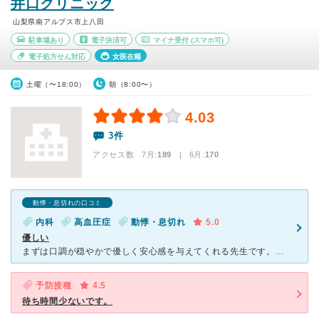
井口クリニック
山梨県南アルプス市上八田
駐車場あり
電子決済可
マイナ受付
(スマホ可)
電子処方せん対応
女医在籍
土曜（〜18:00）
朝（8:00〜）
4.03
3件
アクセス数 7月:
189
| 6月:
170
動悸・息切れの口コミ
内科
高血圧症
動悸・息切れ
5.0
優しい
まずは口調が穏やかで優しく安心感を与えてくれる先生です。病気の時は不安で不安で病院に行くのもためらいがちですが、先生にお会いしてお話していると血圧も下がり、安心して帰宅につけます。今までは、診察室から
予防接種
4.5
待ち時間少ないです。