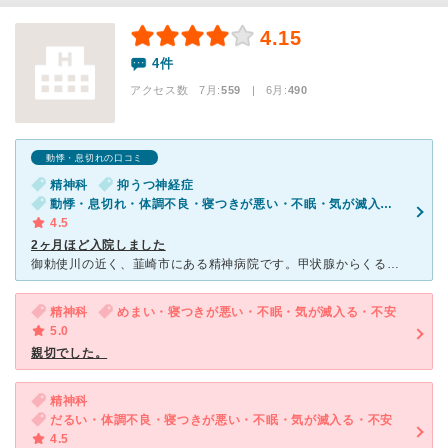
4.15
4件
アクセス数 7月:
559
| 6月:
490
動悸・息切れの口コミ
精神科
抑うつ神経症
動悸・息切れ・体調不良・寝つきが悪い・不眠・気が滅入る・不安
4.5
2ヶ月ほど入院しました
御勅使川の近く、韮崎市にある精神病院です。甲状腺からくるうつ病になり、入院しました。 いくつかの病棟があるのですが、私の入った病棟はきれいで個室と相部屋があり、症状によってどの部屋に入るかは先生
精神科
めまい・寝つきが悪い・不眠・気が滅入る・不安
5.0
親切でした。
精神科
だるい・体調不良・寝つきが悪い・不眠・気が滅入る・不安
4.5