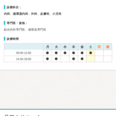
診療科目：
内科、循環器内科、外科、皮膚科、小児科
専門医・資格：
総合内科専門医、循環器専門医
診療時間
月
火
水
木
金
土
日
祝
09:00-12:00
14:30-18:00