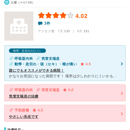
土曜（〜17:00）
4.02
3件
アクセス数 7月:
133
| 6月:
131
動悸・息切れの口コミ
呼吸器内科
気管支喘息
動悸・息切れ・咳（セキ）・喉が痛い
4.5
誰にでもオススメができる病院！
かなりお世話になった病院です！ 場所は少しわかりにくいかもしれませんが、初診時、ナビで一発で行くことができました。 受付のお姉さん二人は物腰が柔らかく、私語なども一切なく、丁寧ではきはきと
呼吸器内科
気管支喘息
5.0
気管支喘息の治療
予防接種
4.5
やさしい先生です
診療科目：