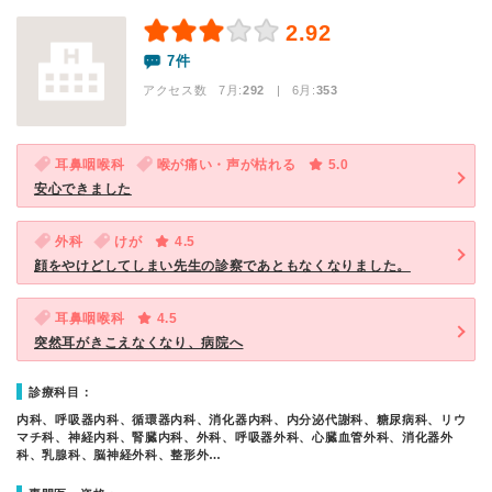
2.92
7件
アクセス数 7月:
292
| 6月:
353
耳鼻咽喉科
喉が痛い・声が枯れる
5.0
安心できました
外科
けが
4.5
顔をやけどしてしまい先生の診察であともなくなりました。
耳鼻咽喉科
4.5
突然耳がきこえなくなり、病院へ
診療科目：
内科、呼吸器内科、循環器内科、消化器内科、内分泌代謝科、糖尿病科、リウ
マチ科、神経内科、腎臓内科、外科、呼吸器外科、心臓血管外科、消化器外
科、乳腺科、脳神経外科、整形外…