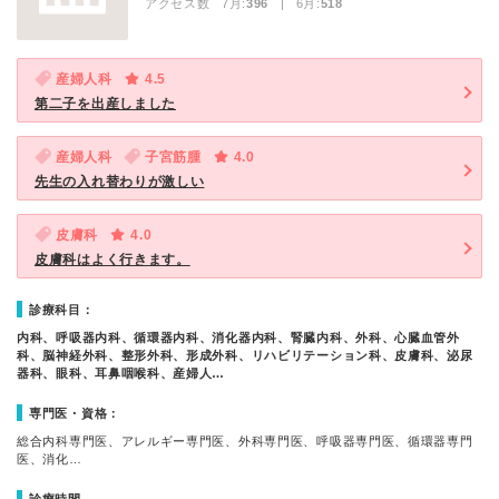
アクセス数 7月:
396
| 6月:
518
産婦人科
4.5
第二子を出産しました
産婦人科
子宮筋腫
4.0
先生の入れ替わりが激しい
皮膚科
4.0
皮膚科はよく行きます。
診療科目：
内科、呼吸器内科、循環器内科、消化器内科、腎臓内科、外科、心臓血管外
科、脳神経外科、整形外科、形成外科、リハビリテーション科、皮膚科、泌尿
器科、眼科、耳鼻咽喉科、産婦人…
専門医・資格：
総合内科専門医、アレルギー専門医、外科専門医、呼吸器専門医、循環器専門
医、消化…