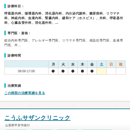
診療科目：
呼吸器内科、循環器内科、消化器内科、内分泌代謝科、糖尿病科、リウマチ
科、神経内科、血液内科、腎臓内科、緩和ケア（ホスピス）、外科、呼吸器外
科、心臓血管外科、消化器外科、…
専門医・資格：
総合内科専門医、アレルギー専門医、リウマチ専門医、感染症専門医、血液専
門医、外…
診療時間
月
火
水
木
金
土
日
祝
09:00-17:00
治療実績
この病院の治療実績を見る
こうふサザンクリニック
山梨県甲府市徳行