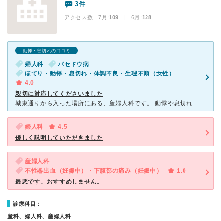
3件
アクセス数 7月:
109
| 6月:
128
動悸・息切れの口コミ
婦人科
バセドウ病
ほてり・動悸・息切れ・体調不良・生理不順（女性）
4.0
親切に対応してくださいました
城東通りから入った場所にある、産婦人科です。 動悸や息切れがひどく、生理も数ヶ月止まっていたため、更年期障害のはじまりかと思い来院しました。（結局、他院での診察の結果、甲状腺の病気でしたが）
婦人科
4.5
優しく説明していただきました
産婦人科
不性器出血（妊娠中）・下腹部の痛み（妊娠中）
1.0
最悪です。おすすめしません。
診療科目：
産科、婦人科、産婦人科