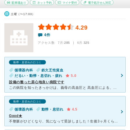
駐車場あり
ネット予約
マイナ受付
電子処方せん対応
土曜（〜17:00）
4.29
4件
アクセス数 7月:
285
| 6月:
325
動悸・息切れの口コミ
循環器内科
鉄欠乏性貧血
だるい・動悸・息切れ・疲れ
5.0
設備の整った居心地良い病院です
この病院を知ったきっかけは、義母の高血圧と 高血圧による、下肢閉塞性動脈硬化の治療のため、 かかりつけ医を変えたくてネットで良い循環器内科はないかと探した事です。 最初はエコーなど、設備の一
動悸・息切れの口コミ
循環器内科
動悸・息切れ
4.5
Good★
不整脈がひどくなり、気になって受診しました！生後3ヶ月くらいの子供がいて、日中みてくれる人がおらず電話で子連れでいいか問い合わせたところ、快くOKしていただきました。院内は一切段差はなくバリアフリーで