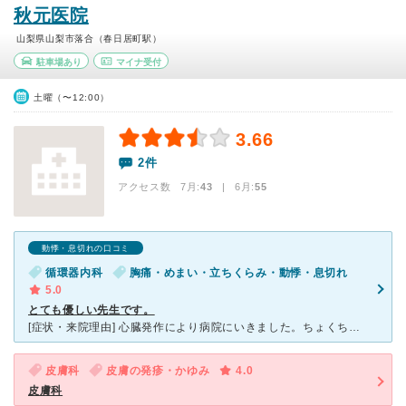
秋元医院
山梨県山梨市落合（春日居町駅）
駐車場あり
マイナ受付
土曜（〜12:00）
3.66
2件
アクセス数 7月:
43
| 6月:
55
動悸・息切れの口コミ
循環器内科
胸痛・めまい・立ちくらみ・動悸・息切れ
5.0
とても優しい先生です。
[症状・来院理由] 心臓発作により病院にいきました。ちょくちょく通院しています。 [医師の診断・治療法] 心電図、血液検査、薬物治療、点滴治療、心エコー、24時間心電図、健康診断、各種予防接種
皮膚科
皮膚の発疹・かゆみ
4.0
皮膚科