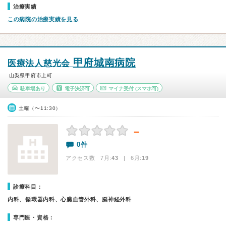
治療実績
この病院の治療実績を見る
甲府城南病院
医療法人慈光会
山梨県甲府市上町
駐車場あり
電子決済可
マイナ受付
(スマホ可)
土曜（〜11:30）
－
0件
アクセス数 7月:
43
| 6月:
19
診療科目：
内科、循環器内科、心臓血管外科、脳神経外科
専門医・資格：