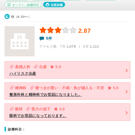
オンライン診療対応
女医在籍
朝（8:30〜）
2.87
9件
アクセス数 7月:
1,078
| 6月:
1,112
産婦人科
出産
5.0
ハイリスク出産
精神科
寝つきが悪い・不眠・気が滅入る・不安
5.0
整形外科と精神科でお世話になりました。
眼科
視力の低下
4.0
眼科でお世話になっております。
診療科目：