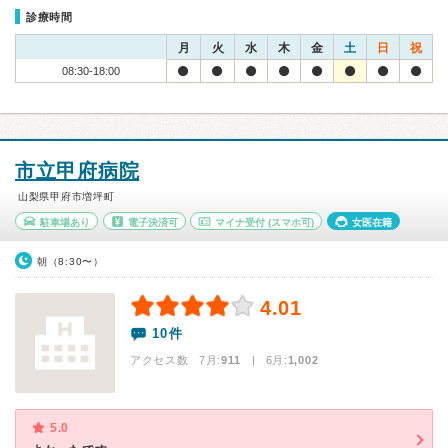
診療時間
月
火
水
木
金
土
日
祝
08:30-18:00
市立甲府病院
山梨県甲府市増坪町
駐車場あり
電子決済可
マイナ受付
(スマホ可)
女医在籍
朝（8:30〜）
4.01
10件
アクセス数 7月:
911
| 6月:
1,002
5.0