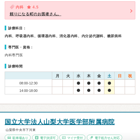
内科
4.5
頼りになる町のお医者さん。
診療科目：
内科、呼吸器内科、循環器内科、消化器内科、内分泌代謝科、糖尿病科
専門医・資格：
内科専門医
診療時間
月
火
水
木
金
土
日
祝
08:00-12:30
14:00-18:00
国立大学法人山梨大学医学部附属病院
山梨県中央市下河東
駐車場あり
電子決済可
マイナ受付
電子処方せん対応