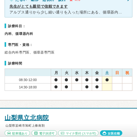
先生がとても親切で信頼できます
アルプス通りから少し細い通りを入った場所にある、循環器内科です。 動悸や息切れがひどいときに、来院しました。院内はきれいでテレビや雑誌などが置いてありました。患者さんが朝からわりといらっしゃり、
診療科目：
内科、循環器内科
専門医・資格：
総合内科専門医、循環器専門医
診療時間
月
火
水
木
金
土
日
祝
08:30-12:00
14:30-18:00
山梨県立北病院
山梨県韮崎市旭町上條南割
駐車場あり
電子決済可
マイナ受付
(スマホ可)
女医在籍