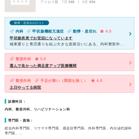
アクセス数 7月:
565
| 6月:
636
動悸・息切れの口コミ
内科
甲状腺機能亢進症
動悸・息切れ
4.0
甲状腺疾患でお世話になっています
城東通りと青沼通りを結ぶ大きな道路沿いにある、内科整形外科です。2016年頃に開院したばかりの新しい医院です。 よく通りがかるので気になりましたし、良いお医者さんとのうわさを聞いて調べ、来院しま
整形外科
5.0
選んで良かった満足度アップ医療機関
整形外科
手足が痛い（関節を除く）
4.0
土日やってる病院
診療科目：
内科、整形外科、リハビリテーション科
専門医・資格：
総合内科専門医、リウマチ専門医、感染症専門医、外科専門医、内分泌代謝科
専門医、…