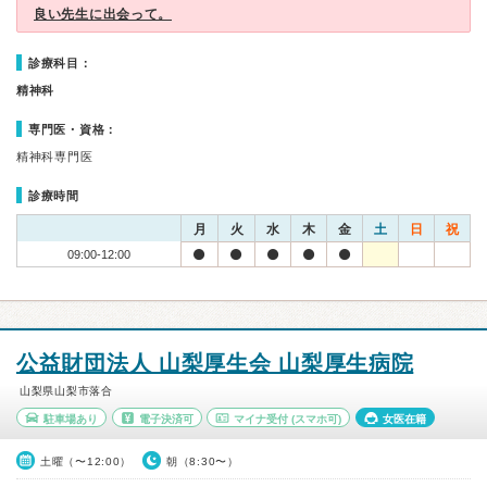
良い先生に出会って。
診療科目：
精神科
専門医・資格：
精神科専門医
診療時間
月
火
水
木
金
土
日
祝
09:00-12:00
公益財団法人 山梨厚生会 山梨厚生病院
山梨県山梨市落合
駐車場あり
電子決済可
マイナ受付
(スマホ可)
女医在籍
土曜（〜12:00）
朝（8:30〜）