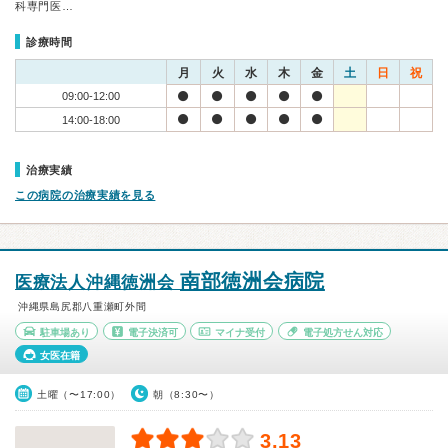
科専門医…
診療時間
月
火
水
木
金
土
日
祝
09:00-12:00
14:00-18:00
治療実績
この病院の治療実績を見る
南部徳洲会病院
医療法人沖縄徳洲会
沖縄県島尻郡八重瀬町外間
駐車場あり
電子決済可
マイナ受付
電子処方せん対応
女医在籍
土曜（〜17:00）
朝（8:30〜）
3.13