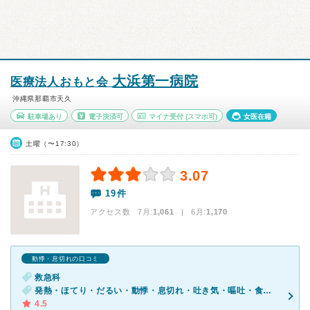
大浜第一病院
医療法人おもと会
沖縄県那覇市天久
駐車場あり
電子決済可
マイナ受付
(スマホ可)
女医在籍
土曜（〜17:30）
3.07
19件
アクセス数 7月:
1,061
| 6月:
1,170
動悸・息切れの口コミ
救急科
発熱・ほてり・だるい・動悸・息切れ・吐き気・嘔吐・食欲不振・体調不良
4.5