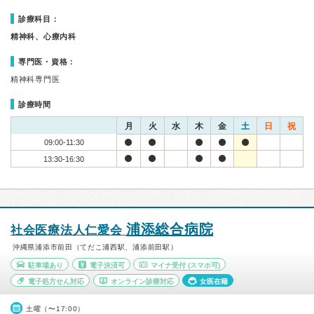
診療科目：
精神科、心療内科
専門医・資格：
精神科専門医
診療時間
月
火
水
木
金
土
日
祝
09:00-11:30
13:30-16:30
浦添総合病院
社会医療法人仁愛会
沖縄県浦添市前田（てだこ浦西駅、浦添前田駅）
駐車場あり
電子決済可
マイナ受付
(スマホ可)
電子処方せん対応
オンライン診療対応
女医在籍
土曜（〜17:00）