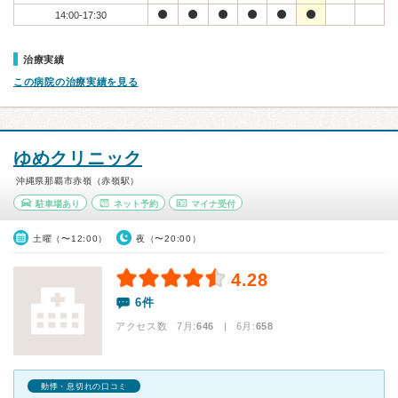
14:00-17:30
治療実績
この病院の治療実績を見る
ゆめクリニック
沖縄県那覇市赤嶺（赤嶺駅）
駐車場あり
ネット予約
マイナ受付
土曜（〜12:00）
夜（〜20:00）
4.28
6件
アクセス数 7月:
646
| 6月:
658
動悸・息切れの口コミ