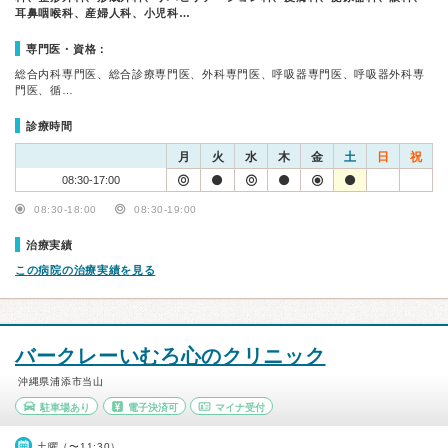
耳鼻咽喉科、産婦人科、小児科…
専門医・資格：
総合内科専門医、総合診療専門医、外科専門医、呼吸器専門医、呼吸器外科専
門医、循…
診療時間
月
火
水
木
金
土
日
祝
08:30-17:00
08:30-18:00
08:30-19:00
治療実績
この病院の治療実績を見る
バークレーいむろ心のクリニック
沖縄県浦添市当山
駐車場あり
電子決済可
マイナ受付
土曜（〜11:30）