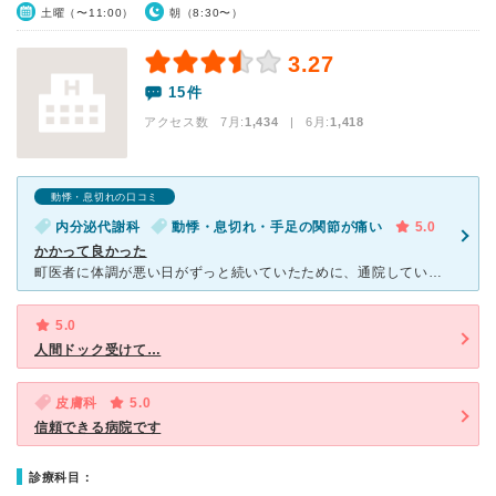
土曜（〜11:00）
朝（8:30〜）
3.27
15件
アクセス数 7月:
1,434
| 6月:
1,418
動悸・息切れの口コミ
内分泌代謝科
動悸・息切れ・手足の関節が痛い
5.0
かかって良かった
町医者に体調が悪い日がずっと続いていたために、通院していましたが、一向に よくなる気配がなかった為に、こちらの病院を知人から紹介されて伺いました。 当日は、血液検査と簡単な胸部のレントゲンなどの撮
5.0
人間ドック受けて…
皮膚科
5.0
信頼できる病院です
診療科目：