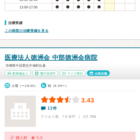
13:00-17:00
治療実績
この病院の治療実績を見る
医療法人徳洲会 中部徳洲会病院
沖縄県中頭郡北中城村比嘉
駐車場あり
電子決済可
マイナ受付
女医在籍
土曜（〜19:00）
朝（8:30〜）
3.43
13件
アクセス数 7月:
677
| 6月:
700
婦人科
5.0