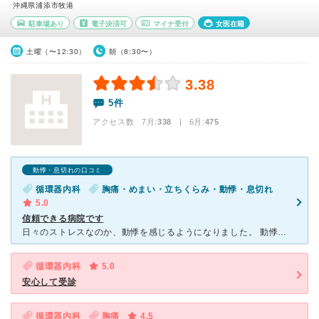
沖縄県浦添市牧港
駐車場あり
電子決済可
マイナ受付
女医在籍
土曜（〜12:30）
朝（8:30〜）
3.38
5件
アクセス数 7月:
338
| 6月:
475
動悸・息切れの口コミ
循環器内科
胸痛・めまい・立ちくらみ・動悸・息切れ
5.0
信頼できる病院です
日々のストレスなのか、動悸を感じるようになりました。 動悸の他にもめまいや立ちくらみも出てきたので、循環器科へ受診しようと思い、こちらの病院へ受診しました。 初めは、看護師さんによる血圧測定や
循環器内科
5.0
安心して受診
循環器内科
胸痛
4.5