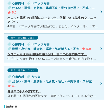
心療内科
パニック障害
だるい・動悸・息切れ・体調不良・寝つきが悪い・不眠・気が滅入る・不安・ストレス
5.0
パニック障害でお世話になりました。信頼できる先生のクリニッ
クです。
4年弱、パニック障害でお世話になりました。インターネットで事前予約できます。 先生は毎回最初に状態を聞いてくださるので、話したいことを言えば、いろいろ聞いてくださいます。こちらの様子がおかしいときは
動悸・息切れの口コミ
心療内科
パニック障害
動悸・息切れ・吐き気・嘔吐・気が滅入る・不安
5.0
システムも医師も信頼のおける唯一無二の心療内科です。
中学生の頃から抱えているパニック障害を一時的に自力で抑えたものの、高校2年の秋に再発したのでこちらを受診しました。 まずゆめクリニックの公式サイトのほうで、医師と直接話せる掲示板が用意されていま
動悸・息切れの口コミ
心療内科
うつ病
だるい・動悸・息切れ・吐き気・嘔吐・体調不良・気が滅入る・不安
4.0
雰囲気の良い院内です。
落ち着いた雰囲気の医院です。南部に住んでいらっしゃる方なら比較的通いやすい場所にあります。屋内は落ち着いた内装で緊張感はなく、受付の方や薬剤師さんもとても感じの良い方です。院長も心療内科の医師としては
診療科目：