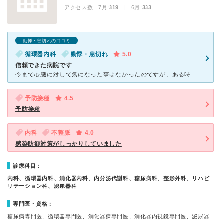
アクセス数 7月:
319
| 6月:
333
動悸・息切れの口コミ
循環器内科
動悸・息切れ
5.0
信頼できた病院です
今まで心臓に対して気になった事はなかったのですが、ある時から動悸が気になるようになりました。 色々と調べてこちらの病院へ受診しました。 検査は、心臓のエコー検査、心電図、携帯型心電図、血液
予防接種
4.5
予防接種
内科
不整脈
4.0
感染防御対策がしっかりしていました
診療科目：
内科、循環器内科、消化器内科、内分泌代謝科、糖尿病科、整形外科、リハビ
リテーション科、泌尿器科
専門医・資格：
糖尿病専門医、循環器専門医、消化器病専門医、消化器内視鏡専門医、泌尿器