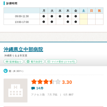
診療時間
月
火
水
木
金
土
日
祝
09:00-11:30
13:00-17:00
沖縄県立中部病院
沖縄県うるま市宮里
駐車場あり
電子決済可
マイナ受付
(スマホ可)
朝（8:30〜）
3.30
14件
アクセス数 7月:
751
| 6月:
807