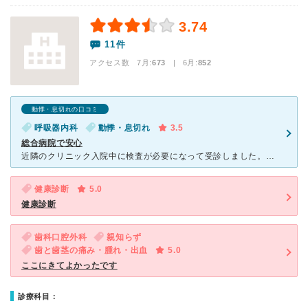
3.74
11件
アクセス数 7月:
673
| 6月:
852
動悸・息切れの口コミ
呼吸器内科
動悸・息切れ
3.5
総合病院で安心
近隣のクリニック入院中に検査が必要になって受診しました。総合病院なので患者さんも多く、平日中日の午前診療の終わりの方でしたが、待合室もいっぱいでした。検査機器も揃っていて、レントゲンなども専門の技師さ
健康診断
5.0
健康診断
歯科口腔外科
親知らず
歯と歯茎の痛み・腫れ・出血
5.0
ここにきてよかったです
診療科目：