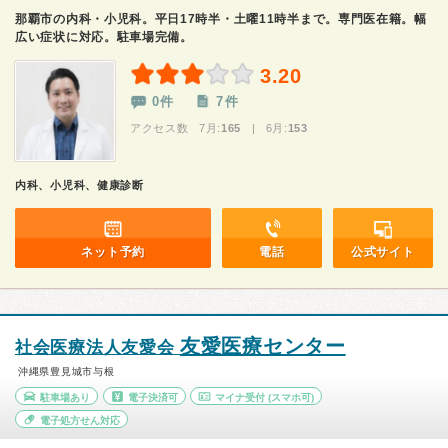
那覇市の内科・小児科。平日17時半・土曜11時半まで。専門医在籍。幅
広い症状に対応。駐車場完備。
3.20
0件
7件
アクセス数 7月:
165
| 6月:
153
内科、小児科、健康診断
ネット予約
電話
公式サイト
友愛医療センター
社会医療法人友愛会
沖縄県豊見城市与根
駐車場あり
電子決済可
マイナ受付
(スマホ可)
電子処方せん対応