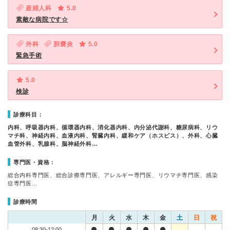
産婦人科
5.0
素敵な病院です☆
外科
胆嚢炎
5.0
緊急手術
5.0
検診
診療科目：
内科、呼吸器内科、循環器内科、消化器内科、内分泌代謝科、糖尿病科、リウ
マチ科、神経内科、血液内科、腎臓内科、緩和ケア（ホスピス）、外科、心臓
血管外科、乳腺科、脳神経外科…
専門医・資格：
総合内科専門医、総合診療専門医、アレルギー専門医、リウマチ専門医、感染
症専門医…
診療時間
月
火
水
木
金
土
日
祝
08:30-12:00