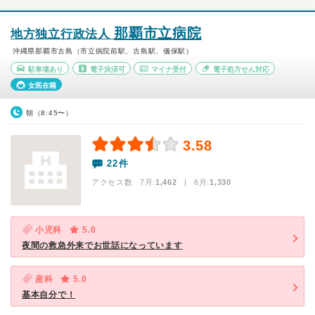
那覇市立病院
地方独立行政法人
沖縄県那覇市古島（市立病院前駅、古島駅、儀保駅）
駐車場あり
電子決済可
マイナ受付
電子処方せん対応
女医在籍
朝（8:45〜）
3.58
22件
アクセス数 7月:
1,462
| 6月:
1,330
小児科
5.0
夜間の救急外来でお世話になっています
産科
5.0
基本自分で！