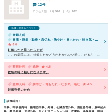
12件
アクセス数 7月:
566
| 6月:
682
動悸・息切れの口コミ
産婦人科
胃痛・腹痛・動悸・息切れ・胸やけ・胃もたれ・吐き気・嘔吐・下腹部の痛み（妊娠中）
4.0
妊娠したと思ったらまず
ここの病院には、妊娠したかどうかわからない時に、だるさ・胸焼け・胃もたれ・吐き気・倦怠感などがあり、通おうとしていた病院が定休日だったので受診しました。 総合病院ということもあり、予約していなかった
整形外科
捻挫
4.5
救急の時に頼りになります。
産婦人科
胸やけ・胃もたれ・吐き気・嘔吐
4.5
妊娠発覚のため
診療科目：
内科、呼吸器内科、循環器内科、外科、心臓血管外科、消化器外科、脳神経外
科、整形外科、形成外科、リハビリテーション科、皮膚科、泌尿器科、眼科、