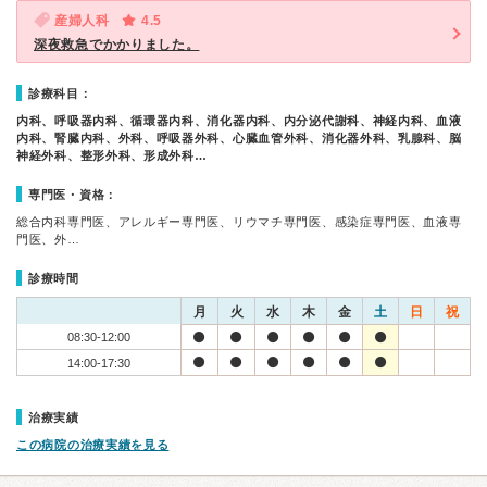
産婦人科
4.5
深夜救急でかかりました。
診療科目：
内科、呼吸器内科、循環器内科、消化器内科、内分泌代謝科、神経内科、血液
内科、腎臓内科、外科、呼吸器外科、心臓血管外科、消化器外科、乳腺科、脳
神経外科、整形外科、形成外科…
専門医・資格：
総合内科専門医、アレルギー専門医、リウマチ専門医、感染症専門医、血液専
門医、外…
診療時間
月
火
水
木
金
土
日
祝
08:30-12:00
14:00-17:30
治療実績
この病院の治療実績を見る