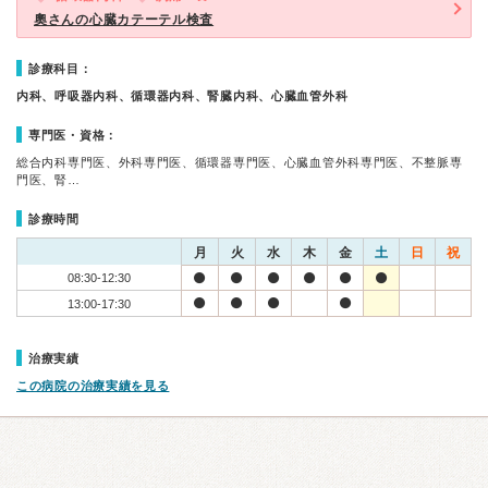
奧さんの心臓カテーテル検査
診療科目：
内科、呼吸器内科、循環器内科、腎臓内科、心臓血管外科
専門医・資格：
総合内科専門医、外科専門医、循環器専門医、心臓血管外科専門医、不整脈専
門医、腎…
診療時間
月
火
水
木
金
土
日
祝
08:30-12:30
13:00-17:30
治療実績
この病院の治療実績を見る