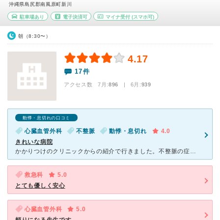
沖縄県島尻郡南風原町新川
駐車場あり
電子決済可
マイナ受付
(スマホ可)
朝（8:30〜）
4.17
17件
アクセス数 7月:
896
| 6月:
939
動悸・息切れの口コミ
心臓血管外科
不整脈
動悸・息切れ
4.0
きれいな病院
かかりつけのクリニックからの紹介で行きました。不整脈の症状があり、心臓血管外科に外来で検査入院、カテーテル手術をしました。医師の説明が丁寧で、寡黙な方でしたが信頼できる人柄で安心して任せることができた
救急科
5.0
とても優しく安心
心臓血管外科
5.0