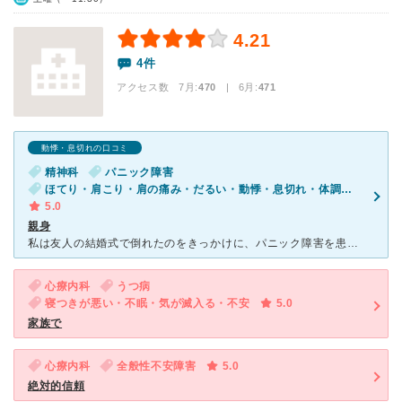
4.21
4件
アクセス数 7月:
470
| 6月:
471
動悸・息切れの口コミ
精神科
パニック障害
ほてり・肩こり・肩の痛み・だるい・動悸・息切れ・体調不良・寝つきが悪い・不眠・気が滅入る・不安
5.0
親身
私は友人の結婚式で倒れたのをきっかけに、パニック障害を患っています。 今できないことは、外食・1人行動・1人運転…何事も1人で居られないのです。 先生は最初から親身になって話を聞いて下さり、適切な
心療内科
うつ病
寝つきが悪い・不眠・気が滅入る・不安
5.0
家族で
心療内科
全般性不安障害
5.0
絶対的信頼