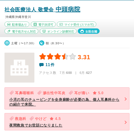
中頭病院
社会医療法人 敬愛会
沖縄県沖縄市登川
駐車場あり
電子決済可
マイナ受付
(スマホ可)
電子処方せん対応
オンライン診療対応
女医在籍
土曜（〜17:30）
朝（8:30〜）
3.31
11件
アクセス数 7月:
600
| 6月:
627
耳鼻咽喉科
滲出性中耳炎
耳が痛い
5.0
小児の耳のチュービングを全身麻酔が必要の為、個人耳鼻科から
の紹介で来院。
救急科
やけど
4.5
夜間救急でお世話になりました