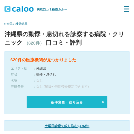
« 全国の検索結果
沖縄県の動悸・息切れを診察する病院・クリ
ニック
口コミ・評判
（620件）
620件の医療機関が見つかりました
エリア・駅
沖縄県
症状
動悸・息切れ
名称
なし
詳細条件
なし (曜日や時間帯を指定できます)
条件変更・絞り込み
土曜日診療で絞り込む (476件)