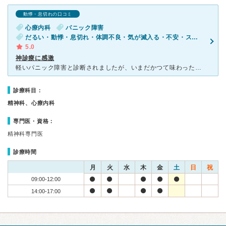
動悸・息切れの口コミ
心療内科
パニック障害
だるい・動悸・息切れ・体調不良・気が滅入る・不安・ストレス
5.0
神診療に感激
軽いパニック障害と診断されましたが、いまだかつて味わったことの無い恐怖感に襲われ、まる2日間眠れずに苦しんでいました。 まず、ジッとしてることがでません。 寝ていても、座っていても、同じ姿
診療科目：
精神科、心療内科
専門医・資格：
精神科専門医
診療時間
月
火
水
木
金
土
日
祝
09:00-12:00
14:00-17:00