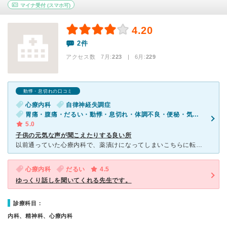
マイナ受付
(スマホ可)
4.20
2件
アクセス数 7月:
223
| 6月:
229
動悸・息切れの口コミ
心療内科
自律神経失調症
胃痛・腹痛・だるい・動悸・息切れ・体調不良・便秘・気が滅入る・不安・ストレス
5.0
子供の元気な声が聞こえたりする良い所
以前通っていた心療内科で、薬漬けになってしまいこちらに転院しました。 前の病院が少々トラウマになってしまい、初めてファミリーメンタルクリニックを受診した時は怖くて仕方なかったです。 でも、
心療内科
だるい
4.5
ゆっくり話しを聞いてくれる先生です。
診療科目：
内科、精神科、心療内科