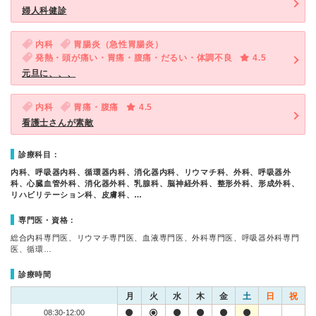
婦人科健診
内科
胃腸炎（急性胃腸炎）
発熱・頭が痛い・胃痛・腹痛・だるい・体調不良
4.5
元旦に、、、
内科
胃痛・腹痛
4.5
看護士さんが素敵
診療科目：
内科、呼吸器内科、循環器内科、消化器内科、リウマチ科、外科、呼吸器外
科、心臓血管外科、消化器外科、乳腺科、脳神経外科、整形外科、形成外科、
リハビリテーション科、皮膚科、…
専門医・資格：
総合内科専門医、リウマチ専門医、血液専門医、外科専門医、呼吸器外科専門
医、循環…
診療時間
月
火
水
木
金
土
日
祝
08:30-12:00