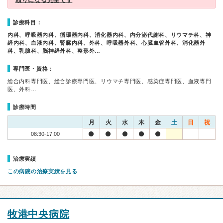
頼りになる先生です
診療科目：
内科、呼吸器内科、循環器内科、消化器内科、内分泌代謝科、リウマチ科、神
経内科、血液内科、腎臓内科、外科、呼吸器外科、心臓血管外科、消化器外
科、乳腺科、脳神経外科、整形外…
専門医・資格：
総合内科専門医、総合診療専門医、リウマチ専門医、感染症専門医、血液専門
医、外科…
診療時間
月
火
水
木
金
土
日
祝
08:30-17:00
治療実績
この病院の治療実績を見る
牧港中央病院