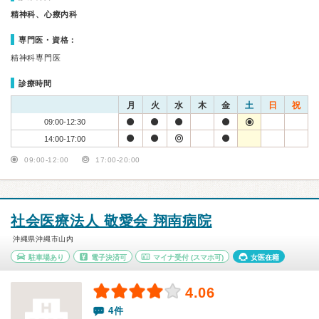
精神科、心療内科
専門医・資格：
精神科専門医
診療時間
月
火
水
木
金
土
日
祝
09:00-12:30
14:00-17:00
09:00-12:00
17:00-20:00
社会医療法人 敬愛会 翔南病院
沖縄県沖縄市山内
駐車場あり
電子決済可
マイナ受付
(スマホ可)
女医在籍
4.06
4件