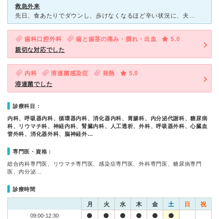
救急外来
先日、食あたりでダウンし、歩けなくなるほど辛い状況に、夫と共に受診しました。 深夜ということもあり、家から近く、救急外来があると知り受診したところ、待合室も結構混んでおり「これは時間がかかるかも」と
歯科口腔外科
歯と歯茎の痛み・腫れ・出血
5.0
親切な対応でした
内科
溶連菌感染症
発熱
5.0
溶連菌でした
診療科目：
内科、呼吸器内科、循環器内科、消化器内科、胃腸科、内分泌代謝科、糖尿病
科、リウマチ科、神経内科、腎臓内科、人工透析、外科、呼吸器外科、心臓血
管外科、消化器外科、脳神経外…
専門医・資格：
総合内科専門医、リウマチ専門医、感染症専門医、外科専門医、糖尿病専門
医、内分泌…
診療時間
月
火
水
木
金
土
日
祝
09:00-12:30