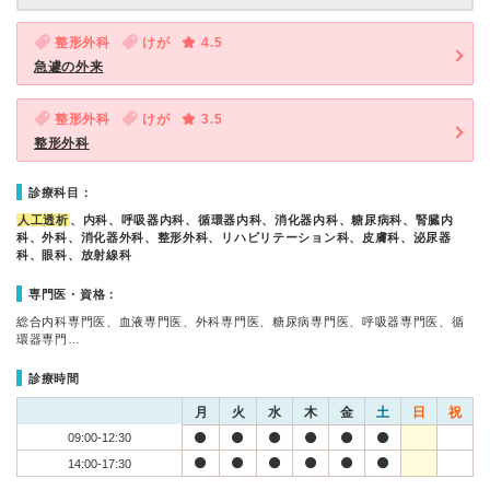
整形外科
けが
4.5
急遽の外来
整形外科
けが
3.5
整形外科
診療科目：
人工透析
、内科、呼吸器内科、循環器内科、消化器内科、糖尿病科、腎臓内
科、外科、消化器外科、整形外科、リハビリテーション科、皮膚科、泌尿器
科、眼科、放射線科
専門医・資格：
総合内科専門医、血液専門医、外科専門医、糖尿病専門医、呼吸器専門医、循
環器専門…
診療時間
月
火
水
木
金
土
日
祝
09:00-12:30
14:00-17:30