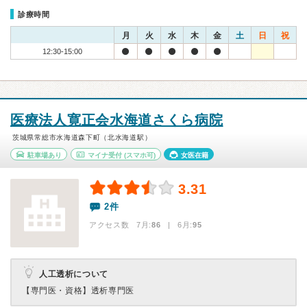
診療時間
月
火
水
木
金
土
日
祝
12:30-15:00
医療法人寛正会水海道さくら病院
茨城県常総市水海道森下町（北水海道駅）
駐車場あり
マイナ受付
(スマホ可)
女医在籍
3.31
2件
アクセス数 7月:
86
| 6月:
95
人工透析について
【専門医・資格】
透析専門医