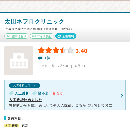
太田ネフロクリニック
茨城県常陸太田市谷河原町（谷河原駅、河合駅）
駐車場あり
マイナ受付
女医在籍
3.40
1件
アクセス数 7月:
19
| 6月:
21
人工透析の口コミ
人工透析
腎不全
5.0
人工透析始めました
糖尿病から腎症。悪化して導入入院後、こちらに転院してお世話になってます。 家に近く、夜間透析を行っているので選びました。 夜間は月水金、午後３時〜可能です。 午前、午後の部は送迎ありますが夜間は
診療科目：
人工透析
、内科