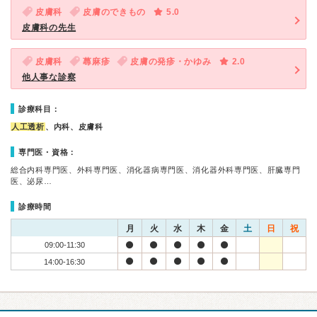
皮膚科
皮膚のできもの
5.0
皮膚科の先生
皮膚科
蕁麻疹
皮膚の発疹・かゆみ
2.0
他人事な診察
診療科目：
人工透析
、内科、皮膚科
専門医・資格：
総合内科専門医、外科専門医、消化器病専門医、消化器外科専門医、肝臓専門
医、泌尿…
診療時間
月
火
水
木
金
土
日
祝
09:00-11:30
14:00-16:30