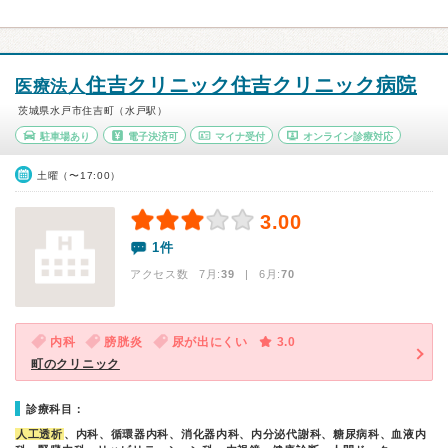
住吉クリニック住吉クリニック病院
医療法人
茨城県水戸市住吉町（水戸駅）
駐車場あり
電子決済可
マイナ受付
オンライン診療対応
土曜（〜17:00）
3.00
1件
アクセス数 7月:
39
| 6月:
70
内科
膀胱炎
尿が出にくい
3.0
町のクリニック
診療科目：
人工透析
、内科、循環器内科、消化器内科、内分泌代謝科、糖尿病科、血液内