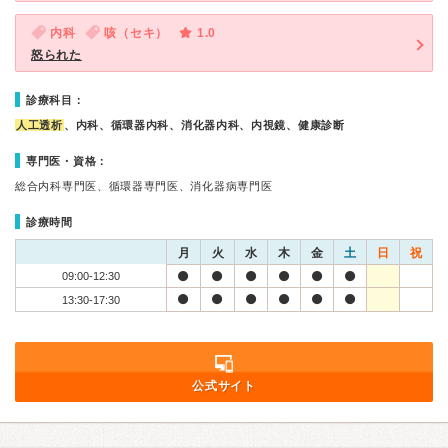
内科
咳（セキ）
1.0
怒られた
診療科目：
人工透析
、内科、循環器内科、消化器内科、内視鏡、健康診断
専門医・資格：
総合内科専門医、循環器専門医、消化器病専門医
診療時間
月
火
水
木
金
土
日
祝
09:00-12:30
13:30-17:30
公式サイト