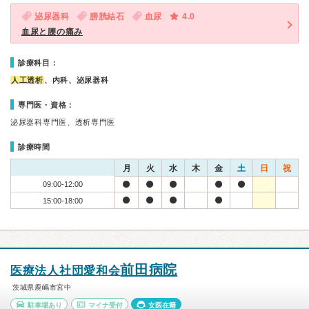
泌尿器科
膀胱結石
血尿
4.0
血尿と腰の痛み
診療科目：
人工透析
、内科、泌尿器科
専門医・資格：
泌尿器科専門医、透析専門医
診療時間
月
火
水
木
金
土
日
祝
09:00-12:00
15:00-18:00
前田病院
医療法人社団愛和会
茨城県鹿嶋市宮中
駐車場あり
マイナ受付
女医在籍