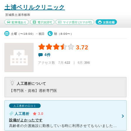
土浦ベリルクリニック
茨城県土浦市都和
駐車場あり
電子決済可
マイナ受付
(スマホ可)
女医在籍
土曜（〜18:00）・祝日
朝（8:00〜）
3.72
4件
アクセス数 7月:
422
| 6月:
396
人工透析について
【専門医・資格】
透析専門医
人工透析の口コミ
人工透析
3.0
設備がよかったです
高齢者の介護施設に勤務している時に利用させてもらいました。 まだ出来て時期が経っている医療機関ではなく、建物の外観も中もすごくきれいな医療機関でした。 ６号国道から細い道に入っていくので広い通