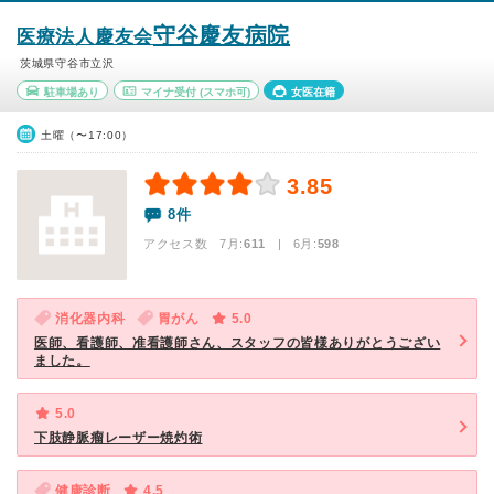
守谷慶友病院
医療法人慶友会
茨城県守谷市立沢
駐車場あり
マイナ受付
(スマホ可)
女医在籍
土曜（〜17:00）
3.85
8件
アクセス数 7月:
611
| 6月:
598
消化器内科
胃がん
5.0
医師、看護師、准看護師さん、スタッフの皆様ありがとうござい
ました。
5.0
下肢静脈瘤レーザー焼灼術
健康診断
4.5