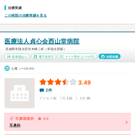
治療実績
この病院の治療実績を見る
医療法人貞心会西山堂病院
茨城県常陸太田市木崎二町（常陸太田駅）
駐車場あり
電子決済可
マイナ受付
(スマホ可)
女医在籍
土曜（〜16:00）
3.49
2件
アクセス数 7月:
126
| 6月:
95
耳鼻咽喉科
4.0
耳鼻科