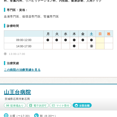
科、腎臓内科、リハビリテーション科、内視鏡、健康診断、人間ドック
専門医・資格：
血液専門医、循環器専門医、腎臓専門医
診療時間
月
火
水
木
金
土
日
祝
09:00-12:00
14:00-17:00
13:00-17:00
治療実績
この病院の治療実績を見る
山王台病院
茨城県石岡市東石岡
駐車場あり
電子決済可
マイナ受付
女医在籍
土曜（〜17:30）
朝（8:30〜）