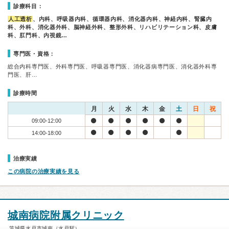
診療科目：
人工透析
、内科、呼吸器内科、循環器内科、消化器内科、神経内科、腎臓内
科、外科、消化器外科、脳神経外科、整形外科、リハビリテーション科、皮膚
科、肛門科、内視鏡…
専門医・資格：
総合内科専門医、外科専門医、呼吸器専門医、消化器病専門医、消化器外科専
門医、肝…
診療時間
月
火
水
木
金
土
日
祝
09:00-12:00
14:00-18:00
治療実績
この病院の治療実績を見る
城南病院附属クリニック
茨城県水戸市城南（水戸駅）