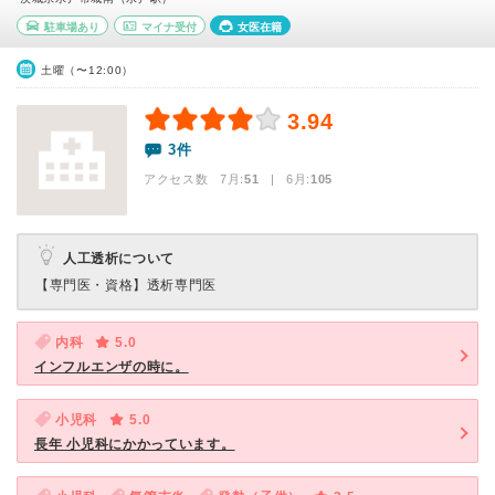
駐車場あり
マイナ受付
女医在籍
土曜（〜12:00）
3.94
3件
アクセス数 7月:
51
| 6月:
105
人工透析について
【専門医・資格】
透析専門医
内科
5.0
インフルエンザの時に。
小児科
5.0
長年 小児科にかかっています。