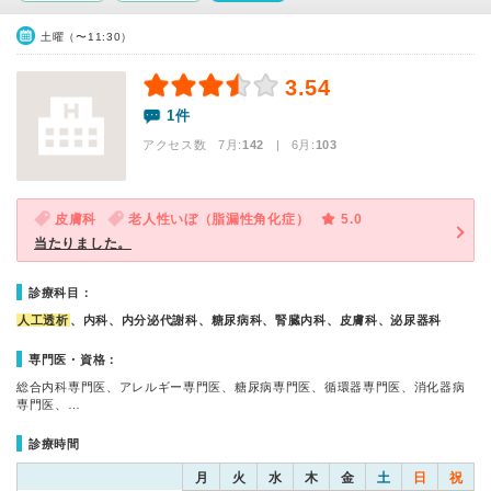
土曜（〜11:30）
3.54
1件
アクセス数 7月:
142
| 6月:
103
皮膚科
老人性いぼ（脂漏性角化症）
5.0
当たりました。
診療科目：
人工透析
、内科、内分泌代謝科、糖尿病科、腎臓内科、皮膚科、泌尿器科
専門医・資格：
総合内科専門医、アレルギー専門医、糖尿病専門医、循環器専門医、消化器病
専門医、…
診療時間
月
火
水
木
金
土
日
祝