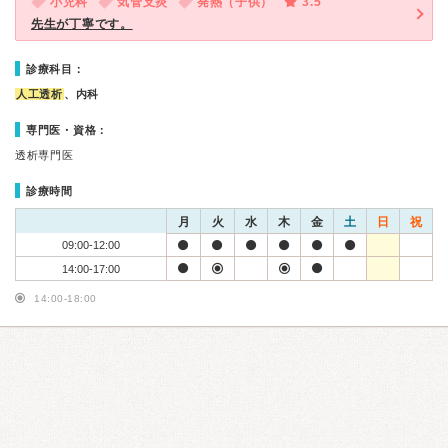
小児科
気管支炎
発熱（子供）
3.5
先生が丁寧です。
診療科目：
人工透析
、内科
専門医・資格：
透析専門医
診療時間
月
火
水
木
金
土
日
祝
09:00-12:00
14:00-17:00
14:00-18:00