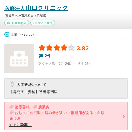
山口クリニック
医療法人
茨城県水戸市河和田（赤塚駅）
駐車場あり
マイナ受付
土曜（〜12:00）
3.82
2件
アクセス数 7月:
248
| 6月:
254
人工透析について
【専門医・資格】
透析専門医
泌尿器科
膀胱炎
おしっこの回数・尿の量が多い・排尿痛がある・血尿
5.0
すぐに診察。