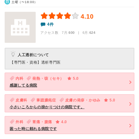
土曜（〜18:00）
4.10
4件
アクセス数 7月:
600
| 6月:
624
人工透析について
【専門医・資格】
透析専門医
内科
発熱・咳（セキ）
5.0
感謝してる病院
皮膚科
掌蹠膿疱症
皮膚の発疹・かゆみ
5.0
小さいころからの掛かりつけの病院です。
外科
胃痛・腹痛
4.0
困った時に頼れる病院です