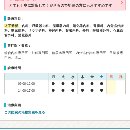
とても丁寧に対応してくださるので初診の方にもおすすめです
診療科目：
人工透析
、内科、呼吸器内科、循環器内科、消化器内科、胃腸科、内分泌代謝
科、糖尿病科、リウマチ科、神経内科、腎臓内科、外科、呼吸器外科、心臓血
管外科、消化器外…
専門医・資格：
総合内科専門医、外科専門医、糖尿病専門医、内分泌代謝科専門医、甲状腺専
門医、循…
診療時間
月
火
水
木
金
土
日
祝
09:00-12:00
14:00-17:00
治療実績
この病院の治療実績を見る