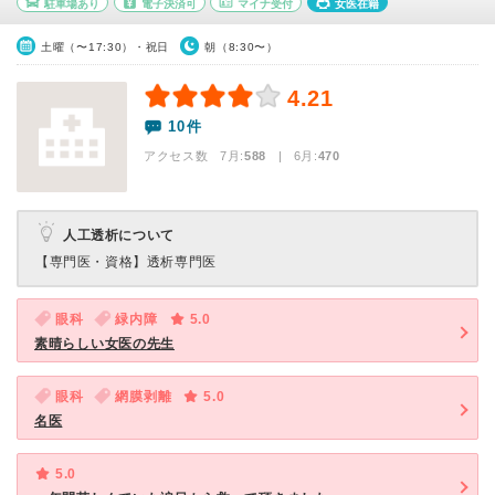
駐車場あり
電子決済可
マイナ受付
女医在籍
土曜（〜17:30）・祝日
朝（8:30〜）
4.21
10件
アクセス数 7月:
588
| 6月:
470
人工透析について
【専門医・資格】
透析専門医
眼科
緑内障
5.0
素晴らしい女医の先生
眼科
網膜剥離
5.0
名医
5.0