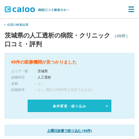
« 全国の検索結果
茨城県の人工透析の病院・クリニック
（49件）
口コミ・評判
49件の医療機関が見つかりました
エリア・駅
茨城県
診療科目
人工透析
名称
なし
詳細条件
なし (曜日や時間帯を指定できます)
条件変更・絞り込み
土曜日診療で絞り込む (44件)