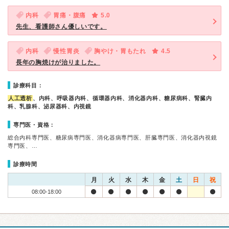
内科
胃痛・腹痛
5.0
先生、看護師さん優しいです。
内科
慢性胃炎
胸やけ・胃もたれ
4.5
長年の胸焼けが治りました。
診療科目：
人工透析
、内科、呼吸器内科、循環器内科、消化器内科、糖尿病科、腎臓内
科、乳腺科、泌尿器科、内視鏡
専門医・資格：
総合内科専門医、糖尿病専門医、消化器病専門医、肝臓専門医、消化器内視鏡
専門医、…
診療時間
月
火
水
木
金
土
日
祝
08:00-18:00