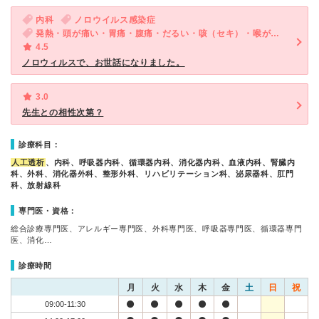
内科
ノロウイルス感染症
発熱・頭が痛い・胃痛・腹痛・だるい・咳（セキ）・喉が痛い・吐き気・嘔吐
4.5
ノロウィルスで、お世話になりました。
3.0
先生との相性次第？
診療科目：
人工透析
、内科、呼吸器内科、循環器内科、消化器内科、血液内科、腎臓内
科、外科、消化器外科、整形外科、リハビリテーション科、泌尿器科、肛門
科、放射線科
専門医・資格：
総合診療専門医、アレルギー専門医、外科専門医、呼吸器専門医、循環器専門
医、消化…
診療時間
月
火
水
木
金
土
日
祝
09:00-11:30