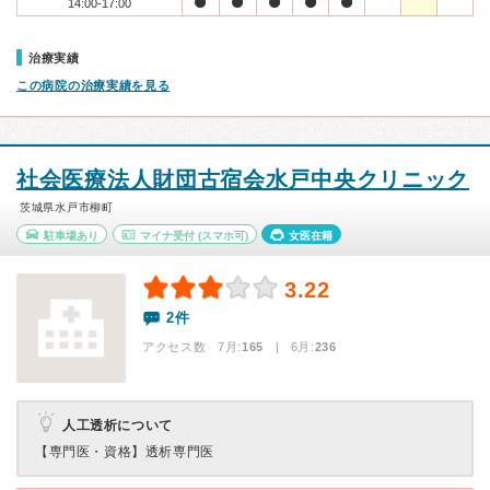
14:00-17:00
治療実績
この病院の治療実績を見る
社会医療法人財団古宿会水戸中央クリニック
茨城県水戸市柳町
駐車場あり
マイナ受付
(スマホ可)
女医在籍
3.22
2件
アクセス数 7月:
165
| 6月:
236
人工透析について
【専門医・資格】
透析専門医