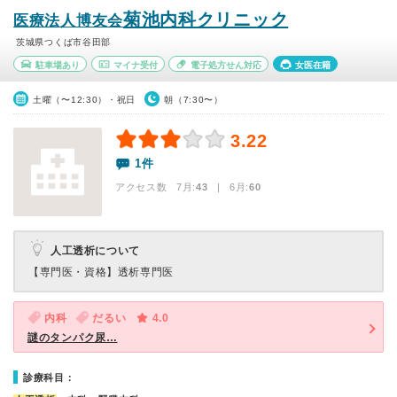
菊池内科クリニック
医療法人博友会
茨城県つくば市谷田部
駐車場あり
マイナ受付
電子処方せん対応
女医在籍
土曜（〜12:30）・祝日
朝（7:30〜）
3.22
1件
アクセス数 7月:
43
| 6月:
60
人工透析について
【専門医・資格】
透析専門医
内科
だるい
4.0
謎のタンパク尿…
診療科目：