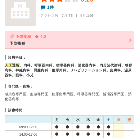
1件
アクセス数 7月:
78
| 6月:
106
予防接種
4.0
予防接種
診療科目：
人工透析
、内科、呼吸器内科、循環器内科、消化器内科、内分泌代謝科、糖尿
病科、神経内科、腎臓内科、整形外科、リハビリテーション科、皮膚科、泌尿
器科、眼科、小児…
専門医・資格：
感染症専門医、血液専門医、糖尿病専門医、呼吸器専門医、循環器専門医、消
化器病専…
診療時間
月
火
水
木
金
土
日
祝
09:00-12:00
14:00-17:00