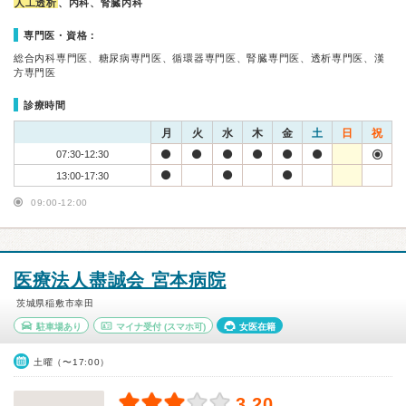
人工透析
、内科、腎臓内科
専門医・資格：
総合内科専門医、糖尿病専門医、循環器専門医、腎臓専門医、透析専門医、漢
方専門医
診療時間
月
火
水
木
金
土
日
祝
07:30-12:30
13:00-17:30
09:00-12:00
医療法人盡誠会 宮本病院
茨城県稲敷市幸田
駐車場あり
マイナ受付
(スマホ可)
女医在籍
土曜（〜17:00）
3.20