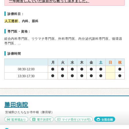
一年間苦しんでいた涙目から救って頂きました。
診療科目：
人工透析
、内科、眼科
専門医・資格：
総合内科専門医、リウマチ専門医、外科専門医、内分泌代謝科専門医、循環器
専門医、…
診療時間
月
火
水
木
金
土
日
祝
08:30-12:00
13:30-17:30
勝田病院
茨城県ひたちなか市中根（勝田駅）
駐車場あり
電子決済可
マイナ受付
(スマホ可)
女医在籍