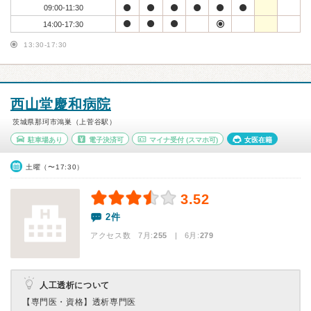
09:00-11:30
14:00-17:30
13:30-17:30
西山堂慶和病院
茨城県那珂市鴻巣（上菅谷駅）
駐車場あり
電子決済可
マイナ受付
(スマホ可)
女医在籍
土曜（〜17:30）
3.52
2件
アクセス数 7月:
255
| 6月:
279
人工透析について
【専門医・資格】
透析専門医