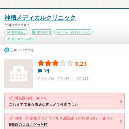
神栖メディカルクリニック
茨城県神栖市知手
駐車場あり
電子決済可
マイナ受付
(スマホ可)
電子処方せん対応
土曜（〜17:30）
3.23
3件
アクセス数 7月:
487
| 6月:
397
消化器内科
5.0
これまでで最も快適な胃カメラ検査でした
内科
新型コロナウイルス感染症（COVID-19）
4.0
5類前のコロナだった時