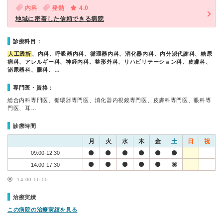
内科
発熱
4.0
地域に密着した信頼できる病院
診療科目：
人工透析
、内科、呼吸器内科、循環器内科、消化器内科、内分泌代謝科、糖尿
病科、アレルギー科、神経内科、整形外科、リハビリテーション科、皮膚科、
泌尿器科、眼科、…
専門医・資格：
総合内科専門医、循環器専門医、消化器内視鏡専門医、皮膚科専門医、眼科専
門医、耳…
診療時間
月
火
水
木
金
土
日
祝
09:00-12:30
14:00-17:30
14:00-16:00
治療実績
この病院の治療実績を見る