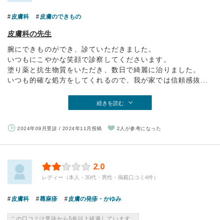
皮膚科
皮膚のできもの
皮膚科の先生
腕にできものができ、診ていただきました。
いつもにこやかな笑顔で診察してくださいます。
塗り薬と抗生物質をいただき、数日で綺麗に治りました。
いつも的確な処方をしてくれるので、我が家では信頼感抜...
続きを読む
2024年09月受診 / 2024年11月投稿
2人が参考になった
2.0
レディー（本人・30代・男性・掲載口コミ4件）
皮膚科
蕁麻疹
皮膚の発疹・かゆみ
この口コミは受診から5年以上経過しています。