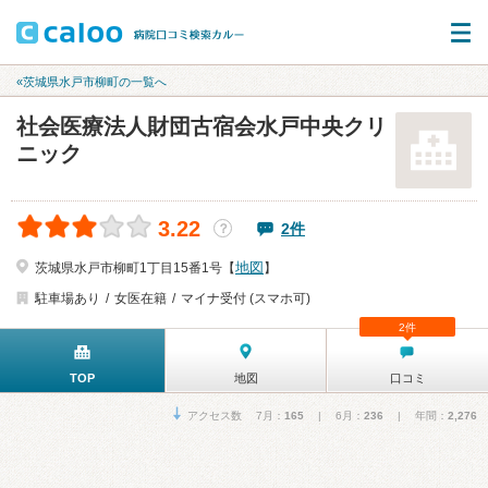
«茨城県水戸市柳町の一覧へ
社会医療法人財団古宿会水戸中央クリ
ニック
3.22
2件
？
地図
茨城県水戸市柳町1丁目15番1号【
】
駐車場あり
女医在籍
マイナ受付 (スマホ可)
2件
TOP
地図
口コミ
アクセス数 7月：
165
| 6月：
236
| 年間：
2,276