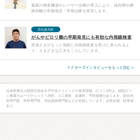
最新の検査機器やレーザー治療の導入により、緑内障や網
膜剥離の早期発見・早期治療を実現します。
消化器内科
がんやピロリ菌の早期発見にも有効な内視鏡検査
患者さまがもっと気軽に内視鏡検査を受けに来られるよ
う、さまざまな工夫をこらしています。
ドクターズインタビューをもっと読む »
社会医療法人財団古宿会水戸中央クリニックの基本情報、口コミ2件は、病院口コ
ミ検索カルーでチェック！内科、人工透析、皮膚科、予防接種があります。総合内
科専門医、外科専門医、消化器病専門医などが在籍しています。女医在籍・駐車場
あり。