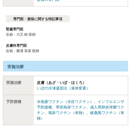
専門医・資格に関する特記事項
腎臓専門医
在籍：川又 睦 医師
皮膚科専門医
在籍：横溝 英菜 医師
実施治療
実施治療
皮膚（あざ・いぼ・ほくろ）
いぼの冷凍凝固法（液体窒素）
予防接種
水疱瘡ワクチン（水痘ワクチン）
、
インフルエンザ
予防接種
、
帯状疱疹ワクチン
、
成人用肺炎球菌ワク
チン
、
風疹ワクチン（単独）
、
破傷風ワクチン（単
独）