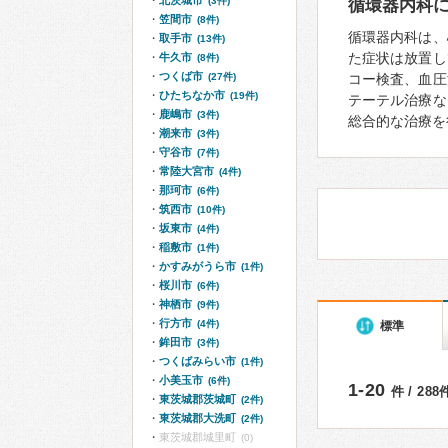
北茨城市
(3件)
循環器内科
笠間市
(8件)
循環器内科は、
取手市
(13件)
た症状は放置し
牛久市
(8件)
つくば市
(27件)
コー検査、血圧
ひたちなか市
(19件)
テーテル治療な
鹿嶋市
(3件)
総合的な治療を
潮来市
(3件)
守谷市
(7件)
常陸大宮市
(4件)
那珂市
(6件)
筑西市
(10件)
坂東市
(4件)
稲敷市
(1件)
かすみがうら市
(1件)
桜川市
(6件)
神栖市
(9件)
行方市
(4件)
標準
鉾田市
(3件)
つくばみらい市
(1件)
小美玉市
(6件)
1-20
件 / 28
東茨城郡茨城町
(2件)
東茨城郡大洗町
(2件)
東茨城郡城里町
(0)