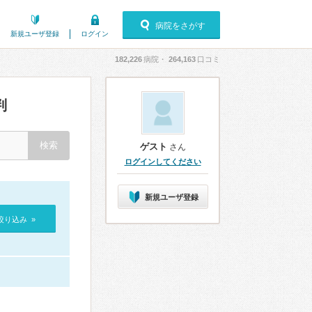
病院をさがす
新規ユーザ登録
ログイン
182,226
病院・
264,163
口コミ
判
ゲスト
さん
ログインしてください
新規ユーザ登録
絞り込み »