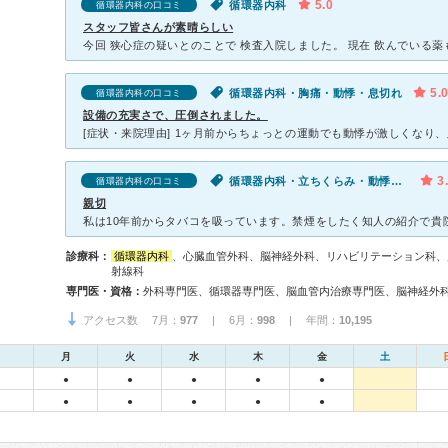
5.0
循環器内科
循環器内科の口コミ
スタッフ皆さんが素晴らしい
5.
循環器内科・胸痛・動悸・息切れ
循環器内科の口コミ
設備の充実さで、圧倒されました。
3
循環器内科・立ちくらみ・動悸・息切れ
循環器内科の口コミ
親切
診療科：
循環器内科
、心臓血管外科、脳神経外科、リハビリテーション科、
射線科
専門医・資格：
アクセス数 7月：
977
| 6月：
998
| 年間：
10,195
月
火
水
木
金
土
●
●
●
●
●
●
●
●
●
●