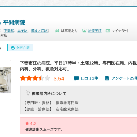
平間病院
会
江（
下妻駅
、
黒子駅
、
騰波ノ江駅
）
駐車場あり
治療実績
マイナ受付
療対応
女医在籍
0）
下妻市江の病院。平日17時半・土曜12時。専門医在籍。内
内科。外科。救急対応可。
3.54
口コミ1件
アンケート25
循環器内科について
【専門医・資格】
循環器専門医
【診療・治療法】
在宅酸素療法
4.0
健康診断スムーズです。