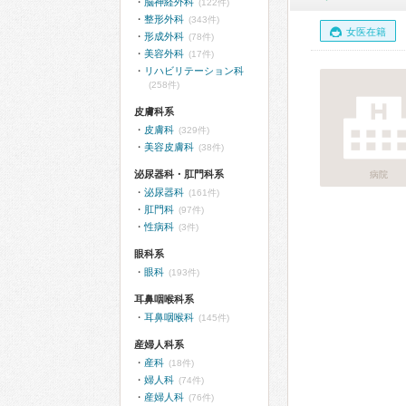
脳神経外科
(122件)
整形外科
(343件)
女医在籍
形成外科
(78件)
美容外科
(17件)
リハビリテーション科
(258件)
皮膚科系
皮膚科
(329件)
美容皮膚科
(38件)
泌尿器科・肛門科系
病院
泌尿器科
(161件)
肛門科
(97件)
性病科
(3件)
眼科系
眼科
(193件)
耳鼻咽喉科系
耳鼻咽喉科
(145件)
産婦人科系
産科
(18件)
婦人科
(74件)
産婦人科
(76件)