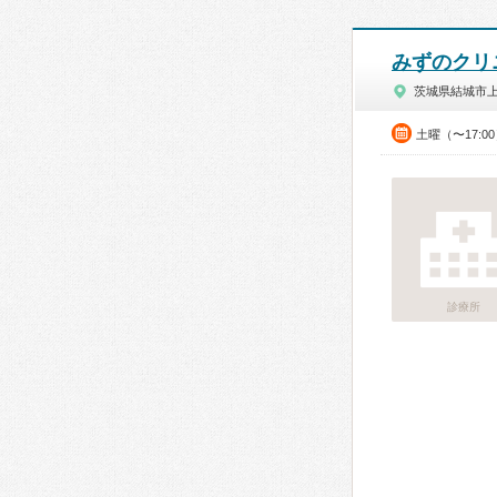
みずのクリ
茨城県結城市
土曜（〜17:0
診療所