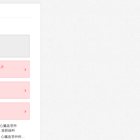
.0
心臓血管外
、放射線科
アレルギー専門医、血液専門医、外科専門医、糖尿病専門医、心臓血管外科専門医、消化器病専門医、肝臓専門医、脳神経外科専門医、頭痛専門医、整形外科専門医、リハビリテーション科専門医、脊椎脊髄外科専門医、周産期(新生児)専門医、小児科専門医、小児外科専門医、小児神経専門医、小児血液・がん専門医、麻酔科専門医、放射線科専門医、臨床遺伝専門医、がん治療認定医