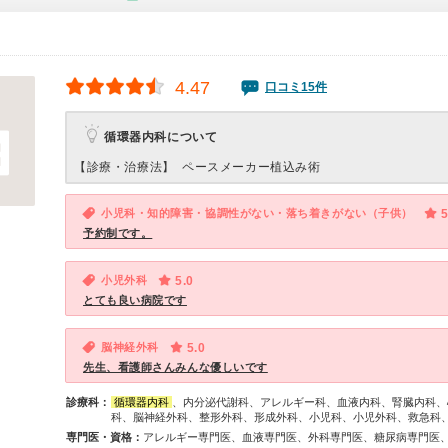
4.47
口コミ15件
循環器内科について
【診療・治療法】
ペースメーカー植込み術
小児科・知的障害・協調性がない・落ち着きがない（子供）
5
予約制です。
小児外科
5.0
とても良い病院です
脳神経外科
5.0
先生、看護師さんみんな優しいです
診療科：
循環器内科
、内分泌代謝科、アレルギー科、血液内科、腎臓内科、
科、脳神経外科、整形外科、形成外科、小児科、小児外科、救急科
専門医・資格：