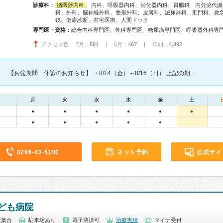
診療科：
循環器内科
、内科、呼吸器内科、消化器内科、胃腸科、内分泌代謝
科、外科、脳神経外科、整形外科、皮膚科、泌尿器科、肛門科、救
鏡、健康診断、在宅医療、人間ドック
専門医・資格：
アクセス数 7月：
501
| 6月：
467
| 年間：
4,892
【お盆期間 休診のお知らせ】 ・8/14（金）～8/16（日） 上記の期...
月
火
水
木
金
土
●
●
●
●
●
●
●
●
●
●
●
0296-43-5100
ネット予約
公式サイ
ども病院
双葉台
駐車場あり
電子決済可
治療実績
マイナ受付