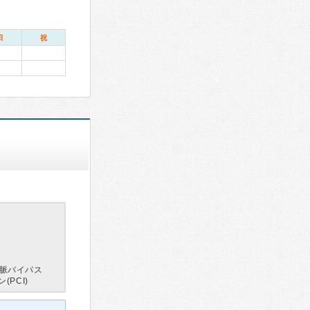
日
祝
脈バイパス
PCI)