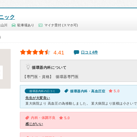
ニック
上山川
駐車場あり
マイナ受付 (スマホ可)
0）
4.41
口コミ4件
循環器内科について
【専門医・資格】
循環器専門医
5.0
循環器内科・高血圧症
循環器内科の口コミ
先生が大変良い
内科・体調不良
5.0
感じがいい