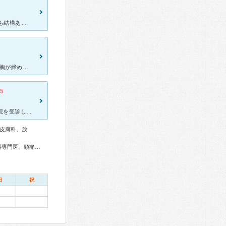
今回 狭心症の疑いとのことで 検査入院しました。 現在 飲んでいる薬も結構あり 今回追加になった薬もあり 飲み合わせなどで ちょっと気になることがあったのですが 丁寧に説明をしてくれる 薬剤
0
[症状・来院理由] 1ヶ月前からちょっとの運動でも動悸が激しくなり、胸が締め付けられるような感じが続いていたので、 会社の人から進められてブレインハートセンターに行きました。 [医師の診断・治療
.5
私は10年前からタバコを吸っています。禁煙をしたく知人の紹介で貴院を受診しました。先生、看護師さんの対応はとても親切でした。私の話を丁寧に聞いて頂き、生活習慣のことも聞いて下さいました。ストレス社会で
皮膚科、放
外科専門医、循環器専門医、脳血管内治療専門医、脳神経外科専門医、頭痛専門医、脊椎脊髄外科専門医、認知症専門医、老年精神専門医、麻酔科専門医、救急科専門医
日
祝