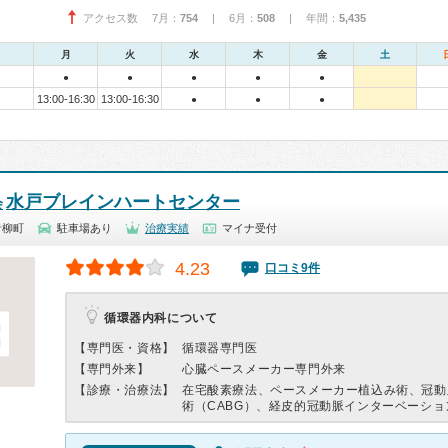
アクセス数 7月：
754
| 6月：
508
| 年間：
5,435
月
火
水
木
金
土
●
●
●
●
●
13:00-16:30
13:00-16:30
●
●
●
水戸ブレインハートセンター
会
青柳町
駐車場あり
治療実績
マイナ受付
4.23
口コミ9件
循環器内科について
【専門医・資格】
循環器専門医
【専門外来】
心臓ペースメーカー専門外来
【診療・治療法】
在宅酸素療法、ペースメーカー植込み術、冠動
術（CABG）、経皮的冠動脈インターベーション(