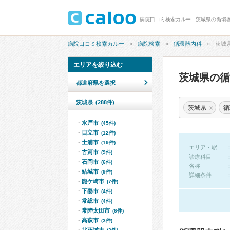
病院口コミ検索カルー - 茨城県の循環
病院口コミ検索カルー
病院検索
循環器内科
茨城
エリアを絞り込む
茨城県の
都道府県を選択
茨城県
(288件)
×
茨城県
循
水戸市
(45件)
日立市
(12件)
土浦市
(19件)
エリア・駅
古河市
(9件)
診療科目
石岡市
(6件)
名称
結城市
(9件)
詳細条件
龍ケ崎市
(7件)
下妻市
(4件)
常総市
(4件)
常陸太田市
(6件)
高萩市
(3件)