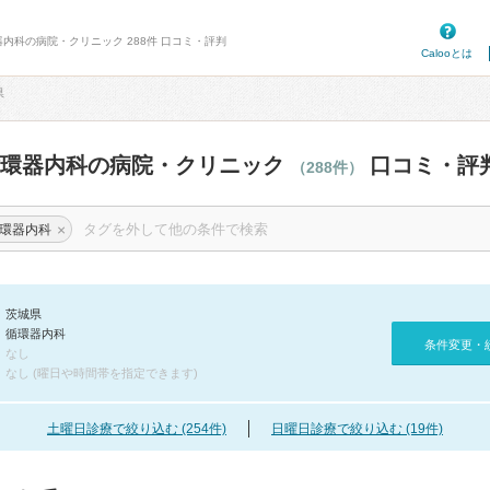
器内科の病院・クリニック 288件 口コミ・評判
Calooとは
県
循環器内科の病院・クリニック
口コミ・評
（288件）
×
環器内科
茨城県
循環器内科
条件変更・
なし
なし (曜日や時間帯を指定できます)
土曜日診療で絞り込む (254件)
日曜日診療で絞り込む (19件)