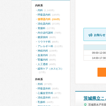
内科系
内科
(1,140件)
呼吸器内科
(185件)
循環器内科
(288件)
消化器内科
(372件)
胃腸科
(127件)
内分泌代謝科
(78件)
お知らせ
糖尿病科
(96件)
リウマチ科
(86件)
アレルギー科
(112件)
神経内科
(106件)
09:00-12:00
血液内科
(31件)
14:00-17:30
腎臓内科
(66件)
人工透析
(49件)
緩和ケア（ホスピス）
(17件)
外科系
外科
(373件)
呼吸器外科
(30件)
心臓血管外科
(47件)
消化器外科
茨城県立こ
(66件)
乳腺科
(44件)
茨城県水戸市