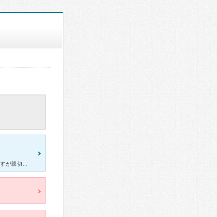
某大病院より 高血圧の為移動しました。 某大病院より規模は小さいですが親切丁寧、さすがって感じの町の素敵なお医者様です。 大病院は悪くはないですが 私の感想では薬を出せばいい、血圧が下