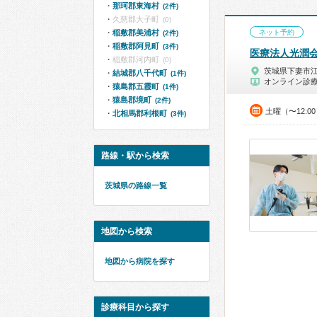
那珂郡東海村
(2件)
久慈郡大子町
(0)
稲敷郡美浦村
ネット予約
(2件)
稲敷郡阿見町
(3件)
医療法人光潤
稲敷郡河内町
(0)
茨城県下妻市
結城郡八千代町
(1件)
オンライン診
猿島郡五霞町
(1件)
猿島郡境町
(2件)
土曜（〜12:0
北相馬郡利根町
(3件)
路線・駅から検索
茨城県の路線一覧
地図から検索
地図から病院を探す
診療科目から探す