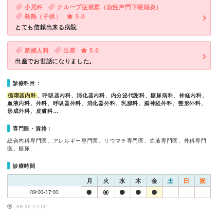
小児科
クループ症候群（急性声門下喉頭炎）
発熱（子供）
5.0
とても信頼出来る病院
産婦人科
出産
5.0
出産でお世話になりました。
診療科目：
循環器内科
、呼吸器内科、消化器内科、内分泌代謝科、糖尿病科、神経内科、
血液内科、外科、呼吸器外科、消化器外科、乳腺科、脳神経外科、整形外科、
形成外科、皮膚科…
専門医・資格：
総合内科専門医、アレルギー専門医、リウマチ専門医、血液専門医、外科専門
医、糖尿…
診療時間
月
火
水
木
金
土
日
祝
09:00-17:00
08:30-17:00