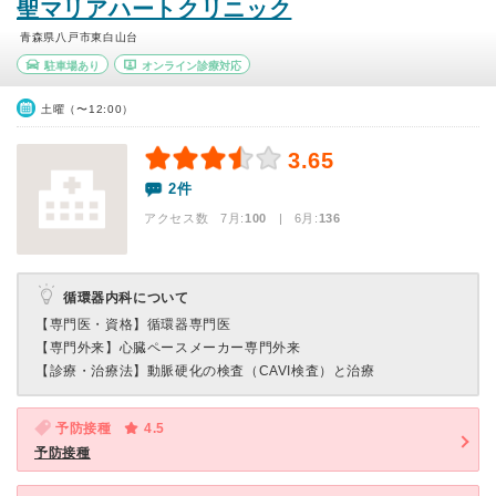
聖マリアハートクリニック
青森県八戸市東白山台
駐車場あり
オンライン診療対応
土曜（〜12:00）
3.65
2件
アクセス数 7月:
100
| 6月:
136
循環器内科について
【専門医・資格】
循環器専門医
【専門外来】
心臓ペースメーカー専門外来
【診療・治療法】
動脈硬化の検査（CAVI検査）と治療
予防接種
4.5
予防接種