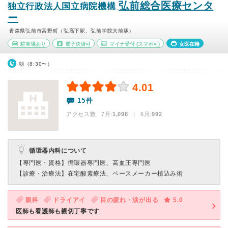
弘前総合医療センタ
独立行政法人国立病院機構
ー
青森県弘前市富野町（弘高下駅、弘前学院大前駅）
駐車場あり
電子決済可
マイナ受付
(スマホ可)
女医在籍
朝（8:30〜）
4.01
15件
アクセス数 7月:
1,098
| 6月:
992
循環器内科について
【専門医・資格】
循環器専門医、高血圧専門医
【診療・治療法】
在宅酸素療法、ペースメーカー植込み術
眼科
ドライアイ
目の疲れ・涙が出る
5.0
医師も看護師も親切丁寧です