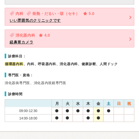
内科
発熱・だるい・咳（セキ）
5.0
いい雰囲気のクリニックです
消化器内科
4.0
経鼻胃カメラ
診療科目：
循環器内科
、内科、呼吸器内科、消化器内科、健康診断、人間ドック
専門医・資格：
消化器病専門医、消化器内視鏡専門医
診療時間
月
火
水
木
金
土
日
祝
09:00-12:30
14:00-18:00