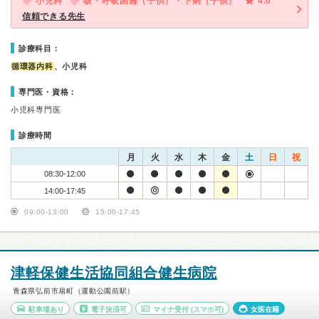
小児科
咳・呼吸困難（子供）・下痢（子供）
4.0
信頼できる先生
診療科目：
循環器内科
、小児科
専門医・資格：
小児科専門医
診療時間
月
火
水
木
金
土
日
祝
08:30-12:00
14:00-17:45
09:00-13:00
15:00-17:45
津軽保健生活協同組合健生病院
青森県弘前市扇町（運動公園前駅）
駐車場あり
電子決済可
マイナ受付
(スマホ可)
女医在籍