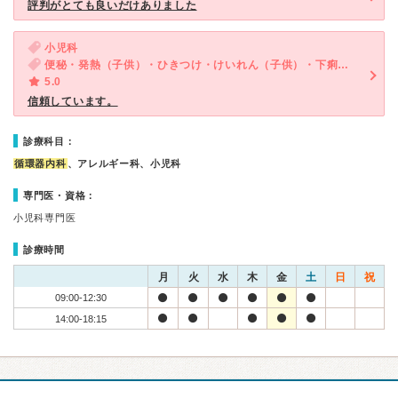
評判がとても良いだけありました
小児科
便秘・発熱（子供）・ひきつけ・けいれん（子供）・下痢（子供）
5.0
信頼しています。
診療科目：
循環器内科
、アレルギー科、小児科
専門医・資格：
小児科専門医
診療時間
月
火
水
木
金
土
日
祝
09:00-12:30
14:00-18:15