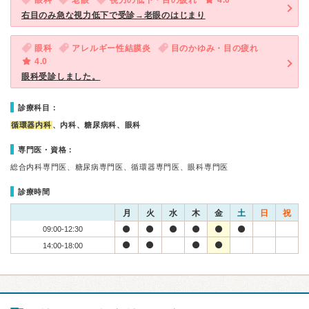
眼科
老眼
視力の低下・目の疲れ
4.0
右目のみ急な視力低下で受診→老眼のはじまり
眼科
アレルギー性結膜炎
目のかゆみ・目の疲れ
4.0
眼科受診しました。
診療科目：
循環器内科
、内科、糖尿病科、眼科
専門医・資格：
総合内科専門医、糖尿病専門医、循環器専門医、眼科専門医
診療時間
月
火
水
木
金
土
日
祝
09:00-12:30
14:00-18:00