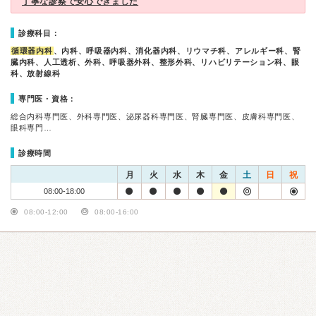
丁寧な診察で安心できました
診療科目：
循環器内科
、内科、呼吸器内科、消化器内科、リウマチ科、アレルギー科、腎
臓内科、人工透析、外科、呼吸器外科、整形外科、リハビリテーション科、眼
科、放射線科
専門医・資格：
総合内科専門医、外科専門医、泌尿器科専門医、腎臓専門医、皮膚科専門医、
眼科専門…
診療時間
月
火
水
木
金
土
日
祝
08:00-18:00
08:00-12:00
08:00-16:00