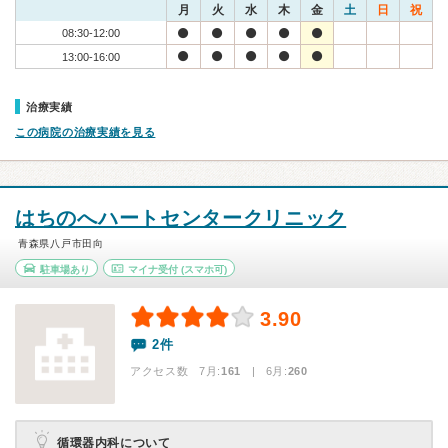
月
火
水
木
金
土
日
祝
08:30-12:00
13:00-16:00
治療実績
この病院の治療実績を見る
はちのへハートセンタークリニック
青森県八戸市田向
駐車場あり
マイナ受付
(スマホ可)
3.90
2件
アクセス数 7月:
161
| 6月:
260
循環器内科について