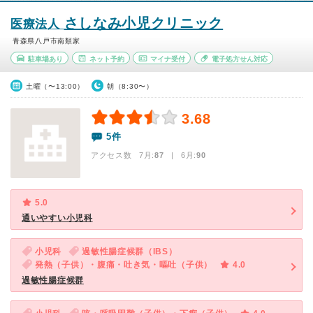
さしなみ小児クリニック
医療法人
青森県八戸市南類家
駐車場あり
ネット予約
マイナ受付
電子処方せん対応
土曜（〜13:00）
朝（8:30〜）
3.68
5件
アクセス数 7月:
87
| 6月:
90
5.0
通いやすい小児科
小児科
過敏性腸症候群（IBS）
発熱（子供）・腹痛・吐き気・嘔吐（子供）
4.0
過敏性腸症候群