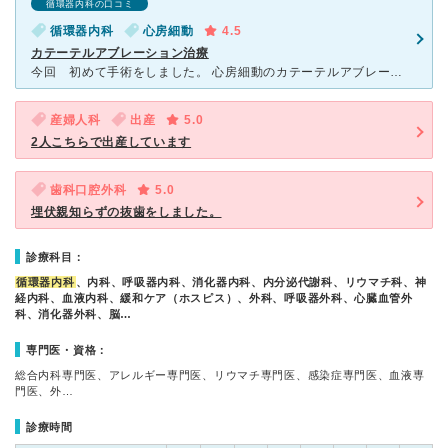
循環器内科の口コミ
循環器内科
心房細動
4.5
カテーテルアブレーション治療
今回 初めて手術をしました。 心房細動のカテーテルアブレーションです。 大きい病院は、初めてですし手術も30年ぶりです。 検査自体は、大きい病院にありがちな事務的な感じがしますが 話しかけ
産婦人科
出産
5.0
2人こちらで出産しています
歯科口腔外科
5.0
埋伏親知らずの抜歯をしました。
診療科目：
循環器内科
、内科、呼吸器内科、消化器内科、内分泌代謝科、リウマチ科、神
経内科、血液内科、緩和ケア（ホスピス）、外科、呼吸器外科、心臓血管外
科、消化器外科、脳…
専門医・資格：
総合内科専門医、アレルギー専門医、リウマチ専門医、感染症専門医、血液専
門医、外…
診療時間