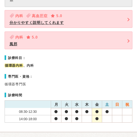
療
内科
高血圧症
5.0
分かりやすく説明してくれます
内科
5.0
風邪
診療科目：
循環器内科
、内科
専門医・資格：
循環器専門医
診療時間
月
火
水
木
金
土
日
祝
08:30-12:30
14:00-18:00