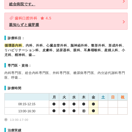
総合病院です。
歯科口腔外科
4.5
親知らずと歯芽腫
診療科目：
循環器内科
、内科、外科、心臓血管外科、脳神経外科、整形外科、形成外科、
リハビリテーション科、皮膚科、泌尿器科、眼科、耳鼻咽喉科、産婦人科、小
児科、精神科、歯…
専門医・資格：
内科専門医、総合内科専門医、外科専門医、糖尿病専門医、内分泌代謝科専門
医、呼吸…
診療時間
月
火
水
木
金
土
日
祝
08:15-12:15
13:00-16:30
13:00-17:00
治療実績