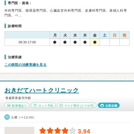
専門医・資格：
外科専門医、循環器専門医、心臓血管外科専門医、皮膚科専門医、産婦人科専
門医、ペ…
診療時間
月
火
水
木
金
土
日
祝
08:30-17:00
治療実績
この病院の治療実績を見る
おきだてハートクリニック
青森県青森市沖館
駐車場あり
ネット予約
マイナ受付
(スマホ可)
女医在籍
土曜（〜12:00）
3.94