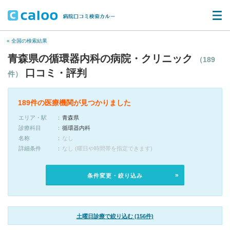
« 全国の検索結果
青森県の循環器内科の病院・クリニック
（189
口コミ・評判
件）
189件の医療機関が見つかりました
エリア・駅
青森県
診療科目
循環器内科
名称
なし
詳細条件
なし (曜日や時間帯を指定できます)
条件変更・絞り込み
土曜日診療で絞り込む (156件)