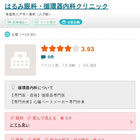
はるみ眼科・循環器内科クリニック
青森県八戸市一番町（八戸駅）
駐車場あり
マイナ受付
女医在籍
土曜（〜12:30）
3.93
4件
アクセス数 7月:
288
| 6月:
222
循環器内科について
【専門医・資格】
循環器専門医
【専門外来】
心臓ペースメーカー専門外来
眼科
歪んで見える
5.0
とても良い