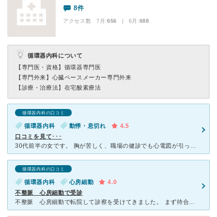
8件
アクセス数 7月:
656
| 6月:
688
循環器内科について
【専門医・資格】
循環器専門医
【専門外来】
心臓ペースメーカー専門外来
【診療・治療法】
在宅酸素療法
循環器内科の口コミ
循環器内科
動悸・息切れ
4.5
口コミを見て･･･
30代前半の女です。 胸が苦しく、職場の健診でも心電図が引っかかっていたので、口コミを見てこの病院を受診しました。 初めてなのと、病気に対する不安で緊張しましたが、先生や看護師さんが優しく気さくに
循環器内科の口コミ
循環器内科
心房細動
4.0
不整脈 心房細動で受診
不整脈 心房細動で転院して診察を受けてきました。 まず待合室が広い 結構患者さんが居ましたがゆったりできます。 駐車場は、15台位です。 まず受付で問診票を書きますが事務方の方が対応良い