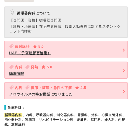
循環器内科について
【専門医・資格】
循環器専門医
【診療・治療法】
在宅酸素療法、腹部大動脈瘤に対するステントグ
ラフト内挿術
放射線科
5.0
UAE（子宮動脈塞栓術）
内科
発熱
5.0
鳴海病院
内科
胃痛・腹痛・急性の下痢
4.5
ノロウイルスの時お世話になりました
診療科目：
循環器内科
、内科、呼吸器内科、消化器内科、胃腸科、外科、心臓血管外科、
消化器外科、乳腺科、リハビリテーション科、皮膚科、肛門科、婦人科、内視
鏡、放射線科