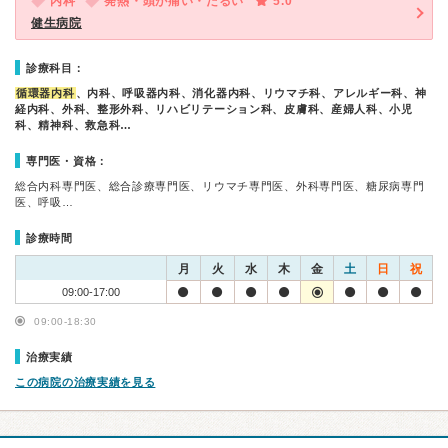
内科
発熱・頭が痛い・だるい
5.0
健生病院
診療科目：
循環器内科
、内科、呼吸器内科、消化器内科、リウマチ科、アレルギー科、神
経内科、外科、整形外科、リハビリテーション科、皮膚科、産婦人科、小児
科、精神科、救急科…
専門医・資格：
総合内科専門医、総合診療専門医、リウマチ専門医、外科専門医、糖尿病専門
医、呼吸…
診療時間
月
火
水
木
金
土
日
祝
09:00-17:00
09:00-18:30
治療実績
この病院の治療実績を見る