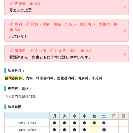
内視鏡
5.0
胃カメラ上手
内科
発熱・胃痛・腹痛・だるい・喉が痛い・急性の下痢
5.0
ハズレなし
胃腸科
うつ病
吐き気・嘔吐
4.0
看護師さん、先生ともに非常に話しやすいです。
診療科目：
循環器内科
、内科、呼吸器内科、消化器内科、胃腸科、小児科
専門医・資格：
消化器内視鏡専門医
診療時間
月
火
水
木
金
土
日
祝
08:30-12:30
14:00-18:00