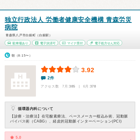
独立行政法人 労働者健康安全機構 青森労災
病院
青森県八戸市白銀町（白銀駅）
駐車場あり
電子決済可
マイナ受付
電子処方せん対応
朝（8:15〜）
3.92
2件
アクセス数 7月:
385
| 6月:
378
循環器内科について
【診療・治療法】
在宅酸素療法、ペースメーカー植込み術、冠動脈
バイパス術（CABG）、経皮的冠動脈インターベーション(PCI)
5.0