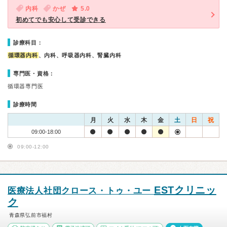
内科
かぜ
5.0
初めてでも安心して受診できる
診療科目：
循環器内科
、内科、呼吸器内科、腎臓内科
専門医・資格：
循環器専門医
診療時間
月
火
水
木
金
土
日
祝
09:00-18:00
09:00-12:00
ESTクリニッ
医療法人社団クロース・トゥ・ユー
ク
青森県弘前市福村