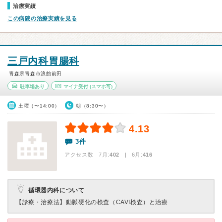
治療実績
この病院の治療実績を見る
三戸内科胃腸科
青森県青森市浪館前田
駐車場あり
マイナ受付
(スマホ可)
土曜（〜14:00）
朝（8:30〜）
4.13
3件
アクセス数 7月:
402
| 6月:
416
循環器内科について
【診療・治療法】
動脈硬化の検査（CAVI検査）と治療