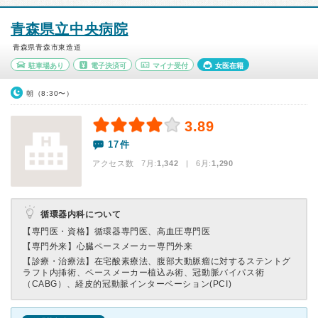
青森県立中央病院
青森県青森市東造道
駐車場あり
電子決済可
マイナ受付
女医在籍
朝（8:30〜）
3.89
17件
アクセス数 7月:
1,342
| 6月:
1,290
循環器内科について
【専門医・資格】
循環器専門医、高血圧専門医
【専門外来】
心臓ペースメーカー専門外来
【診療・治療法】
在宅酸素療法、腹部大動脈瘤に対するステントグ
ラフト内挿術、ペースメーカー植込み術、冠動脈バイパス術
（CABG）、経皮的冠動脈インターベーション(PCI)