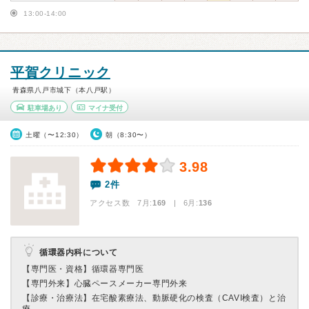
13:00-14:00
平賀クリニック
青森県八戸市城下（本八戸駅）
駐車場あり
マイナ受付
土曜（〜12:30）
朝（8:30〜）
3.98
2件
アクセス数 7月:
169
| 6月:
136
循環器内科について
【専門医・資格】
循環器専門医
【専門外来】
心臓ペースメーカー専門外来
【診療・治療法】
在宅酸素療法、動脈硬化の検査（CAVI検査）と治