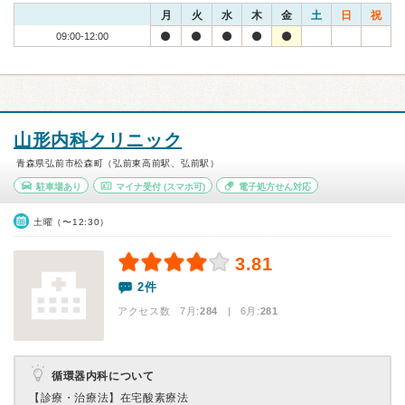
月
火
水
木
金
土
日
祝
09:00-12:00
山形内科クリニック
青森県弘前市松森町（弘前東高前駅、弘前駅）
駐車場あり
マイナ受付
(スマホ可)
電子処方せん対応
土曜（〜12:30）
3.81
2件
アクセス数 7月:
284
| 6月:
281
循環器内科について
【診療・治療法】
在宅酸素療法