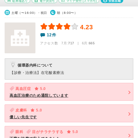
駐車場あり
電子決済可
マイナ受付
(スマホ可)
女医在籍
土曜（〜16:00）・祝日
朝（8:00〜）
4.23
12件
アクセス数 7月:
717
| 6月:
665
循環器内科について
【診療・治療法】
在宅酸素療法
高血圧症
5.0
高血圧治療のため通院しています
皮膚科
5.0
優しい先生です
眼科
目がチラチラする
5.0