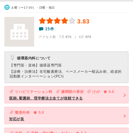
土曜（〜17:00）・日曜・祝日
3.83
15件
アクセス数 7月:
874
| 6月:
876
循環器内科について
【専門医・資格】
循環器専門医
【診療・治療法】
在宅酸素療法、ペースメーカー植込み術、経皮的
冠動脈インターベーション(PCI)
リハビリテーション科
膝関節の骨折
けが
5.0
医師､看護師、理学療法士全てが信頼できる
整形外科
5.0
対応が良