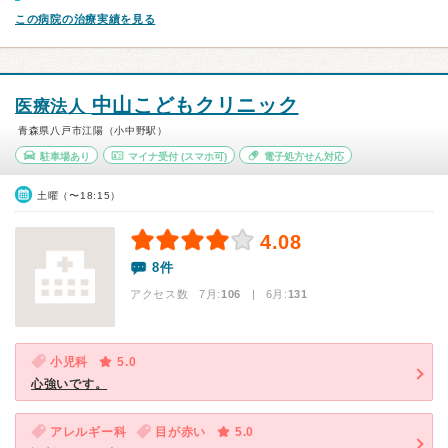
この病院の治療実績を見る
中山こどもクリニック
医療法人
青森県八戸市江陽（小中野駅）
駐車場あり
マイナ受付
(スマホ可)
電子処方せん対応
土曜（〜18:15）
4.08
8件
アクセス数 7月:
106
| 6月:
131
小児科
5.0
心強いです。
アレルギー科
目が赤い
5.0