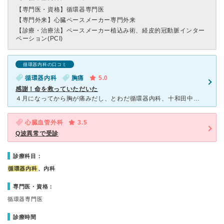
【専門医・資格】
循環器専門医
【専門外来】
心臓ペースメーカー専門外来
【診療・治療法】
ペースメーカー植込み術、経皮的冠動脈インター
ベーション(PCI)
循環器内科の口コミ
循環器内科
胸痛
5.0
感謝！命を救っていただいた
４月になってから胸が痛みだし、とわだ循環器内科、十和田中央病院救急外来、 その後十和田中央病院循環器内科へ受診。心臓には問題ないってことで、胃カメラ 飲んだりいろいろ検査しましたが、どの病院も胸痛
心臓血管外科
3.5
Q波異常で受診
診療科目：
循環器内科
、内科
専門医・資格：
循環器専門医
診療時間