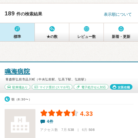
189
件の検索結果
表示順について
標準
★の数
レビュー数
新着・更新
鳴海病院
青森県弘前市品川町（中央弘前駅、弘高下駅、弘前駅）
駐車場あり
マイナ受付
(スマホ可)
電子処方せん対応
女医在籍
朝（8:30〜）
4.33
4件
アクセス数 7月:
538
| 6月:
508