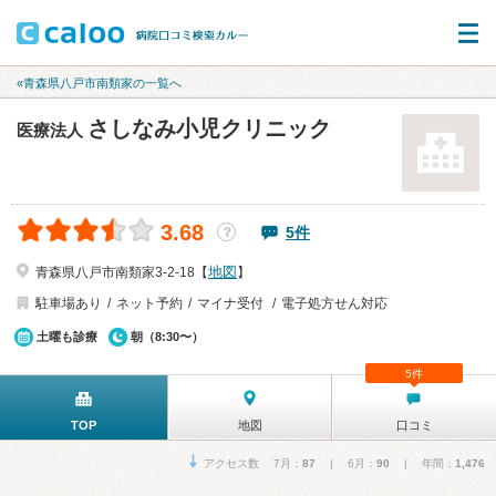
«青森県八戸市南類家の一覧へ
さしなみ小児クリニック
医療法人
3.68
5件
？
地図
青森県八戸市南類家3-2-18【
】
駐車場あり
ネット予約
マイナ受付
電子処方せん対応
土曜も診療
朝（8:30〜）
5件
TOP
地図
口コミ
アクセス数 7月：
87
| 6月：
90
| 年間：
1,476