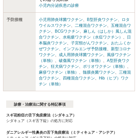
小児内分泌疾患の診療
予防接種
小児用肺炎球菌ワクチン
、
B型肝炎ワクチン
、
ロタ
ウイルスワクチン
、
二種混合ワクチン
、
五種混合ワ
クチン
、
BCGワクチン
、
麻しん（はしか）風しん混
合ワクチン
、
水疱瘡ワクチン（水痘ワクチン）
、
日
本脳炎ワクチン
、
子宮頸がんワクチン
、
おたふくか
ぜワクチン
、
インフルエンザ予防接種
、
新型コロナ
ワクチン
、
成人用肺炎球菌ワクチン
、
風疹ワクチン
（単独）
、
破傷風ワクチン（単独）
、
A型肝炎ワク
チン
、
狂犬病ワクチン
、
ポリオワクチン（単独）
、
麻疹ワクチン（単独）
、
髄膜炎菌ワクチン
、
三種混
合ワクチン
、
四種混合ワクチン
、
Hib（ヒブ）ワク
チン（単独）
診療・治療法に関する特記事項
スギ花粉症の舌下免疫療法（シダキュア）
シダキュア（スギ舌下錠）の処方に対応
ダニアレルギー性鼻炎の舌下免疫療法（ミティキュア・アシテア）