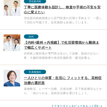
消化器内科
丁寧に医療体験を設計し、検査や手術の不安を安
心に変えたい
消化器内視鏡検査から肛門疾患の日帰り手術まで、一貫し
て対応が可能です。女性医師も在籍しています。
内科
【内科×眼科＋内視鏡】で生活習慣病から難病ま
で幅広くサポート
内科医と眼科医が専門性を生かして診療。負担の少ない
胃・大腸内視鏡検査や炎症性腸疾患・腸活診療も。
耳鼻咽喉科
一人ひとりの体質・生活に フィットする、花粉症
治療の選択肢
薬物療法、レーザー治療、注射治療、舌下免疫療法などか
ら、「続けられる」花粉症治療を選びましょう。
ドクターズインタビューをもっと読む »