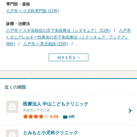
専門医・資格
八戸市 × 小児科専門医 (17件)
診療・治療法
八戸市 × スギ花粉症の舌下免疫療法（シダキュア） (11件)
八戸市
× ダニアレルギー性鼻炎の舌下免疫療法（ミティキュア・アシテア）
(8件)
八戸市 × 育児相談 (15件)
...
続きを見る
近くの病院
医療法人
中山こどもクリニック
青森県八戸市江陽
4.08
8件
とみもと小児科クリニック