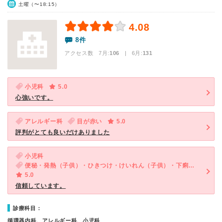
土曜（〜18:15）
4.08
8件
アクセス数 7月:
106
| 6月:
131
小児科
5.0
心強いです。
アレルギー科
目が赤い
5.0
評判がとても良いだけありました
小児科
便秘・発熱（子供）・ひきつけ・けいれん（子供）・下痢（子供）
5.0
信頼しています。
診療科目：
循環器内科、アレルギー科、小児科