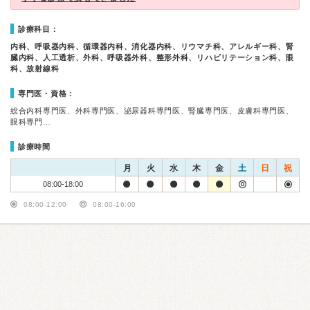
診療科目：
内科、呼吸器内科、循環器内科、消化器内科、リウマチ科、アレルギー科、腎
臓内科、人工透析、外科、呼吸器外科、整形外科、リハビリテーション科、眼
科、放射線科
専門医・資格：
総合内科専門医、外科専門医、泌尿器科専門医、腎臓専門医、皮膚科専門医、
眼科専門…
診療時間
月
火
水
木
金
土
日
祝
08:00-18:00
08:00-12:00
08:00-16:00