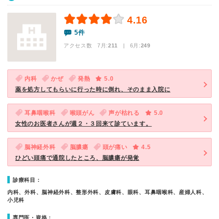
4.16
5件
アクセス数 7月:
211
| 6月:
249
内科
かぜ
発熱
5.0
薬を処方してもらいに行った時に倒れ、そのまま入院に
耳鼻咽喉科
喉頭がん
声が枯れる
5.0
女性のお医者さんが週２・３回来て診ています。
脳神経外科
脳膿瘍
頭が痛い
4.5
ひどい頭痛で通院したところ、脳膿瘍が発覚
診療科目：
内科、外科、脳神経外科、整形外科、皮膚科、眼科、耳鼻咽喉科、産婦人科、
小児科
専門医・資格：