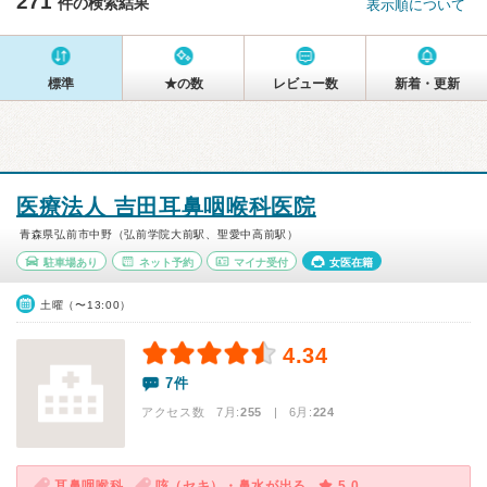
271
件の検索結果
表示順について
標準
★の数
レビュー数
新着・更新
医療法人 吉田耳鼻咽喉科医院
青森県弘前市中野（弘前学院大前駅、聖愛中高前駅）
駐車場あり
ネット予約
マイナ受付
女医在籍
土曜（〜13:00）
4.34
7件
アクセス数 7月:
255
| 6月:
224
耳鼻咽喉科
咳（セキ）・鼻水が出る
5.0