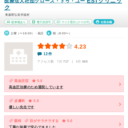
ESTクリニッ
医療法人社団クロース・トゥ・ユー
ク
青森県弘前市福村
駐車場あり
電子決済可
マイナ受付
(スマホ可)
女医在籍
土曜（〜16:00）・祝日
朝（8:00〜）
4.23
12件
アクセス数 7月:
717
| 6月:
665
高血圧症
5.0
高血圧治療のため通院しています
皮膚科
5.0
優しい先生です
眼科
目がチラチラする
5.0
丁寧な診察で安心できました