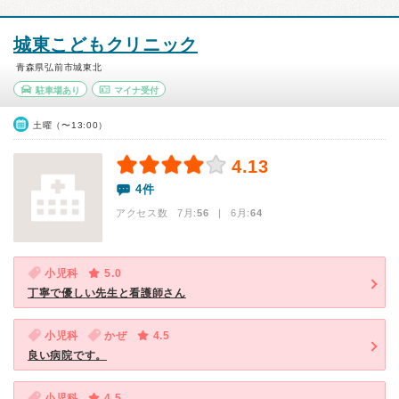
城東こどもクリニック
青森県弘前市城東北
駐車場あり
マイナ受付
土曜（〜13:00）
4.13
4件
アクセス数 7月:
56
| 6月:
64
小児科
5.0
丁寧で優しい先生と看護師さん
小児科
かぜ
4.5
良い病院です。
小児科
4.5