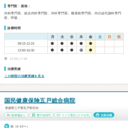
専門医・資格：
内科専門医、総合内科専門医、外科専門医、糖尿病専門医、内分泌代謝科専門
医、呼吸…
診療時間
月
火
水
木
金
土
日
祝
08:15-12:15
13:00-16:30
13:00-17:00
治療実績
この病院の治療実績を見る
国民健康保険五戸総合病院
青森県三戸郡五戸町沢向
駐車場あり
電子決済可
マイナ受付
(スマホ可)
女医在籍
朝（8:45〜）