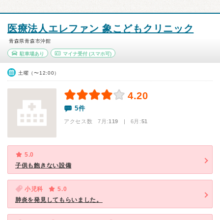
医療法人エレファン 象こどもクリニック
青森県青森市沖館
駐車場あり
マイナ受付
(スマホ可)
土曜（〜12:00）
4.20
5件
アクセス数 7月:
119
| 6月:
51
5.0
子供も飽きない設備
小児科
5.0
肺炎を発見してもらいました。