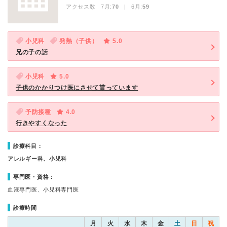
アクセス数 7月:
70
| 6月:
59
小児科
発熱（子供）
5.0
兄の子の話
小児科
5.0
子供のかかりつけ医にさせて貰っています
予防接種
4.0
行きやすくなった
診療科目：
アレルギー科、小児科
専門医・資格：
血液専門医、小児科専門医
診療時間
月
火
水
木
金
土
日
祝