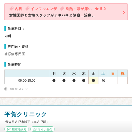
内科
インフルエンザ
発熱・頭が痛い
5.0
女性医師と女性スタッフがテキパキと診察、治療。
診療科目：
内科
専門医・資格：
糖尿病専門医
診療時間
月
火
水
木
金
土
日
祝
09:00-15:00
09:00-12:00
平賀クリニック
青森県八戸市城下（本八戸駅）
駐車場あり
マイナ受付