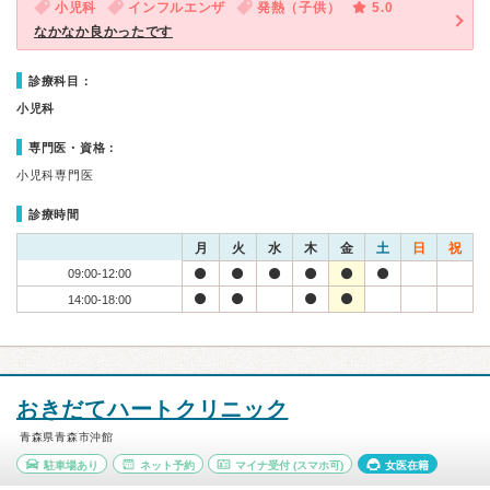
小児科
インフルエンザ
発熱（子供）
5.0
なかなか良かったです
診療科目：
小児科
専門医・資格：
小児科専門医
診療時間
月
火
水
木
金
土
日
祝
09:00-12:00
14:00-18:00
おきだてハートクリニック
青森県青森市沖館
駐車場あり
ネット予約
マイナ受付
(スマホ可)
女医在籍