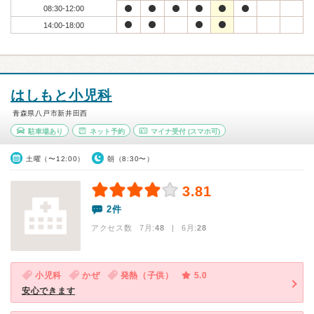
08:30-12:00
14:00-18:00
はしもと小児科
青森県八戸市新井田西
駐車場あり
ネット予約
マイナ受付
(スマホ可)
土曜（〜12:00）
朝（8:30〜）
3.81
2件
アクセス数 7月:
48
| 6月:
28
小児科
かぜ
発熱（子供）
5.0
安心できます