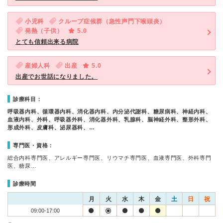
小児科
クループ症候群（急性声門下喉頭炎）
発熱（子供）
5.0
とても信頼出来る病院
産婦人科
出産
5.0
出産でお世話になりました。
診療科目：
呼吸器内科、循環器内科、消化器内科、内分泌代謝科、糖尿病科、神経内科、
血液内科、外科、呼吸器外科、消化器外科、乳腺科、脳神経外科、整形外科、
形成外科、皮膚科、泌尿器科、…
専門医・資格：
総合内科専門医、アレルギー専門医、リウマチ専門医、血液専門医、外科専門
医、糖尿…
診療時間
月
火
水
木
金
土
日
祝
09:00-17:00