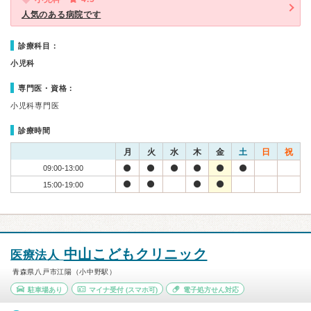
人気のある病院です
診療科目：
小児科
専門医・資格：
小児科専門医
診療時間
月
火
水
木
金
土
日
祝
09:00-13:00
15:00-19:00
中山こどもクリニック
医療法人
青森県八戸市江陽（小中野駅）
駐車場あり
マイナ受付
(スマホ可)
電子処方せん対応