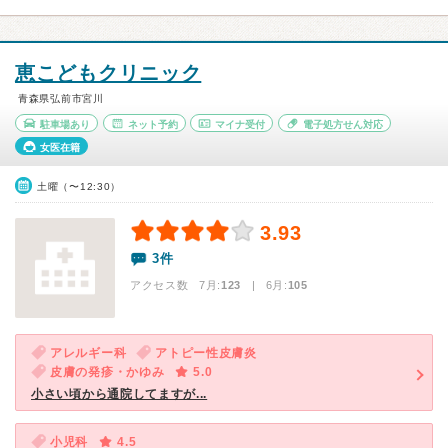
恵こどもクリニック
青森県弘前市宮川
駐車場あり
ネット予約
マイナ受付
電子処方せん対応
女医在籍
土曜（〜12:30）
3.93
3件
アクセス数 7月:
123
| 6月:
105
アレルギー科
アトピー性皮膚炎
皮膚の発疹・かゆみ
5.0
小さい頃から通院してますが...
小児科
4.5