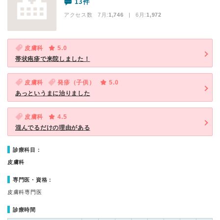
13件
アクセス数 7月:
1,746
| 6月:
1,972
皮膚科
5.0
帯状疱疹で来院しました！
皮膚科
発疹（子供）
5.0
あっというまに治りました
皮膚科
4.5
混んでるだけの理由がある
診療科目：
皮膚科
専門医・資格：
皮膚科専門医
診療時間