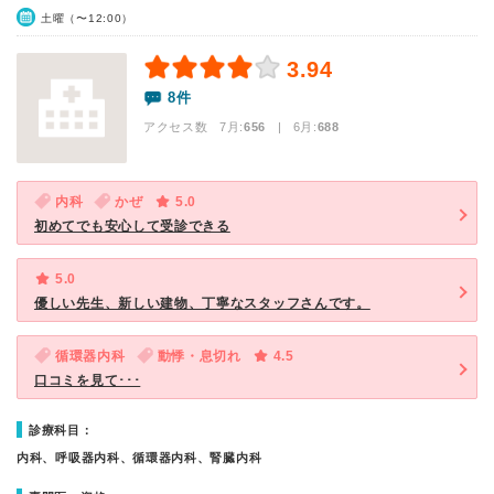
土曜（〜12:00）
3.94
8件
アクセス数 7月:
656
| 6月:
688
内科
かぜ
5.0
初めてでも安心して受診できる
5.0
優しい先生、新しい建物、丁寧なスタッフさんです。
循環器内科
動悸・息切れ
4.5
口コミを見て･･･
診療科目：
内科、呼吸器内科、循環器内科、腎臓内科