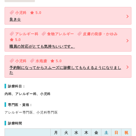
小児科
5.0
良き☆
アレルギー科
食物アレルギー
皮膚の発疹・かゆみ
5.0
職員の対応がとても気持ちいいです。
小児科
水疱瘡
5.0
予約制になってからスムーズに診察してもらえるようになりまし
た
診療科目：
内科、アレルギー科、小児科
専門医・資格：
アレルギー専門医、小児科専門医
診療時間
月
火
水
木
金
土
日
祝