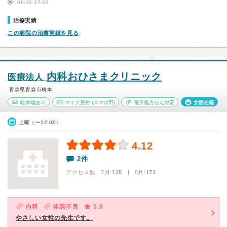
08:30-17:00
治療実績
この病院の治療実績を見る
内科おひさまクリニック
医療法人
青森県青森市橋本
駐車場あり
マイナ受付
(スマホ可)
電子処方せん対応
女医在籍
土曜（〜12:00）
4.12
2件
アクセス数 7月:
125
| 6月:
171
内科
体調不良
5.0
やさしい女性の先生です。