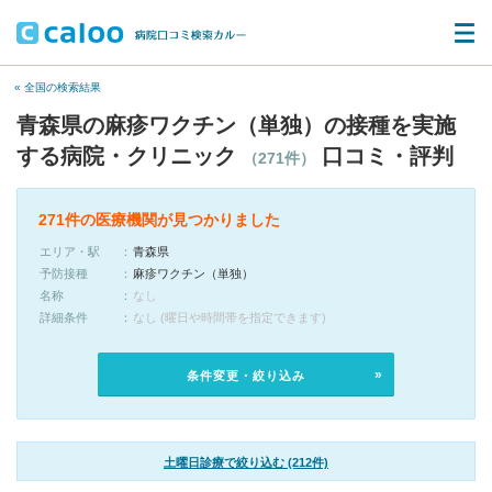
« 全国の検索結果
青森県の麻疹ワクチン（単独）の接種を実施
する病院・クリニック
口コミ・評判
（271件）
271件の医療機関が見つかりました
エリア・駅
青森県
予防接種
麻疹ワクチン（単独）
名称
なし
詳細条件
なし (曜日や時間帯を指定できます)
条件変更・絞り込み
土曜日診療で絞り込む (212件)