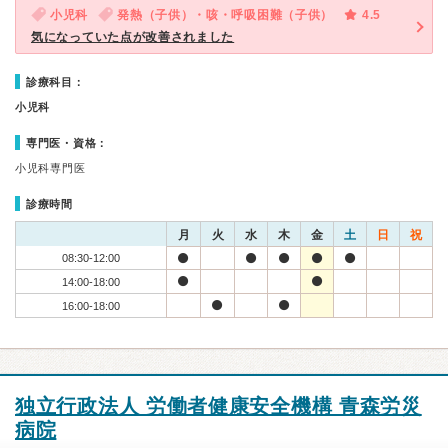
小児科
発熱（子供）・咳・呼吸困難（子供）
4.5
気になっていた点が改善されました
診療科目：
小児科
専門医・資格：
小児科専門医
診療時間
月
火
水
木
金
土
日
祝
08:30-12:00
14:00-18:00
16:00-18:00
独立行政法人 労働者健康安全機構 青森労災
病院