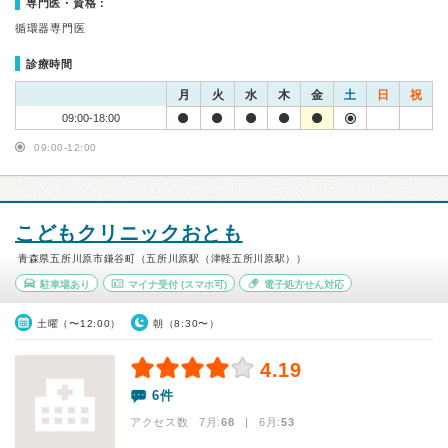
専門医・資格：
循環器専門医
診療時間
月
火
水
木
金
土
日
祝
09:00-18:00
09:00-12:00
こどもクリニックおとも
青森県五所川原市鎌谷町（五所川原駅（津軽五所川原駅））
駐車場あり
マイナ受付
(スマホ可)
電子処方せん対応
土曜（〜12:00）
朝（8:30〜）
4.19
6件
アクセス数 7月:
68
| 6月:
53