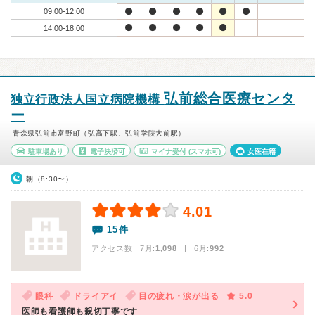
09:00-12:00
14:00-18:00
弘前総合医療センタ
独立行政法人国立病院機構
ー
青森県弘前市富野町（弘高下駅、弘前学院大前駅）
駐車場あり
電子決済可
マイナ受付
(スマホ可)
女医在籍
朝（8:30〜）
4.01
15件
アクセス数 7月:
1,098
| 6月:
992
眼科
ドライアイ
目の疲れ・涙が出る
5.0
医師も看護師も親切丁寧です