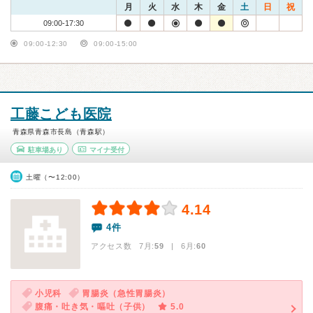
月
火
水
木
金
土
日
祝
09:00-17:30
09:00-12:30
09:00-15:00
工藤こども医院
青森県青森市長島（青森駅）
駐車場あり
マイナ受付
土曜（〜12:00）
4.14
4件
アクセス数 7月:
59
| 6月:
60
小児科
胃腸炎（急性胃腸炎）
腹痛・吐き気・嘔吐（子供）
5.0