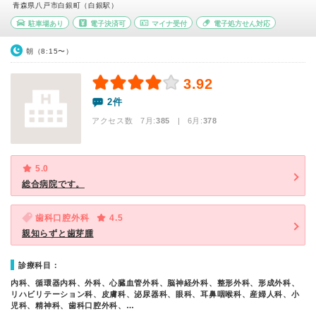
青森県八戸市白銀町（白銀駅）
駐車場あり
電子決済可
マイナ受付
電子処方せん対応
朝（8:15〜）
3.92
2件
アクセス数 7月:
385
| 6月:
378
5.0
総合病院です。
歯科口腔外科
4.5
親知らずと歯芽腫
診療科目：
内科、循環器内科、外科、心臓血管外科、脳神経外科、整形外科、形成外科、
リハビリテーション科、皮膚科、泌尿器科、眼科、耳鼻咽喉科、産婦人科、小
児科、精神科、歯科口腔外科、…