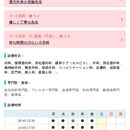
漢方外来の布施先生
小児科
5.0
優しく丁寧な先生
小児科
発熱（子供）
5.0
待ち時間の少ない小児科
診療科目：
内科、循環器内科、消化器内科、緩和ケア（ホスピス）、外科、消化器外科、
脳神経外科、整形外科、形成外科、リハビリテーション科、皮膚科、泌尿器
科、肛門科、婦人科、産婦人科、…
専門医・資格：
総合内科専門医、アレルギー専門医、血液専門医、外科専門医、糖尿病専門
医、循環器…
診療時間
月
火
水
木
金
土
日
祝
08:45-12:30
14:00-17:00