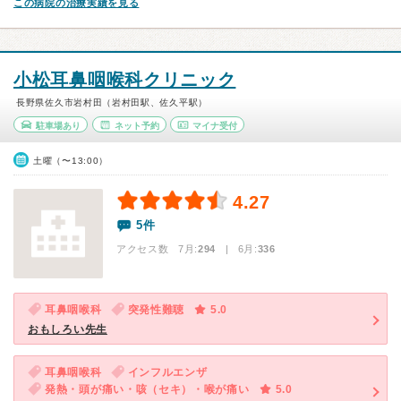
この病院の治療実績を見る
小松耳鼻咽喉科クリニック
長野県佐久市岩村田（岩村田駅、佐久平駅）
駐車場あり
ネット予約
マイナ受付
土曜（〜13:00）
4.27
5件
アクセス数 7月:
294
| 6月:
336
耳鼻咽喉科
突発性難聴
5.0
おもしろい先生
耳鼻咽喉科
インフルエンザ
発熱・頭が痛い・咳（セキ）・喉が痛い
5.0