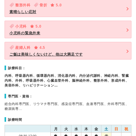
整形外科
骨折
5.0
素晴らしい応対
小児科
5.0
小児科の緊急外来
産婦人科
4.5
ご飯は美味しくないけど、他は大満足です
診療科目：
内科、呼吸器内科、循環器内科、消化器内科、内分泌代謝科、神経内科、腎臓
内科、外科、呼吸器外科、心臓血管外科、脳神経外科、整形外科、形成外科、
美容外科、リハビリテーション…
専門医・資格：
総合内科専門医、リウマチ専門医、感染症専門医、血液専門医、外科専門医、
糖尿病専…
診療時間
月
火
水
木
金
土
日
祝