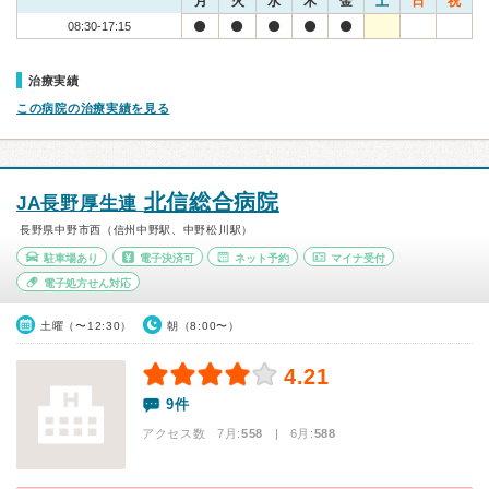
月
火
水
木
金
土
日
祝
08:30-17:15
治療実績
この病院の治療実績を見る
北信総合病院
JA長野厚生連
長野県中野市西（信州中野駅、中野松川駅）
駐車場あり
電子決済可
ネット予約
マイナ受付
電子処方せん対応
土曜（〜12:30）
朝（8:00〜）
4.21
9件
アクセス数 7月:
558
| 6月:
588