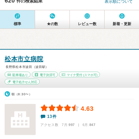
620
件の検索結果
表示順について
標準
★の数
レビュー数
新着・更新
松本市立病院
長野県松本市波田（波田駅）
駐車場あり
電子決済可
マイナ受付
(スマホ可)
電子処方せん対応
朝（8:30〜）
4.63
13件
アクセス数 7月:
997
| 6月:
847