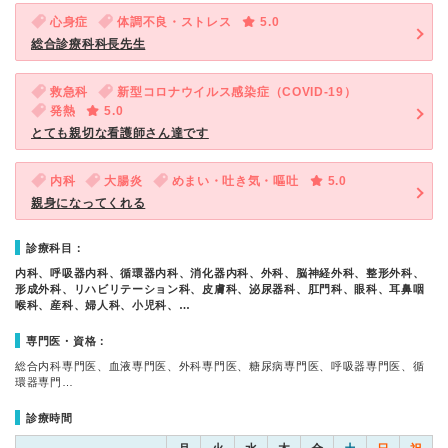
心身症
体調不良・ストレス
5.0
総合診療科科長先生
救急科
新型コロナウイルス感染症（COVID-19）
発熱
5.0
とても親切な看護師さん達です
内科
大腸炎
めまい・吐き気・嘔吐
5.0
親身になってくれる
診療科目：
内科、呼吸器内科、循環器内科、消化器内科、外科、脳神経外科、整形外科、
形成外科、リハビリテーション科、皮膚科、泌尿器科、肛門科、眼科、耳鼻咽
喉科、産科、婦人科、小児科、…
専門医・資格：
総合内科専門医、血液専門医、外科専門医、糖尿病専門医、呼吸器専門医、循
環器専門…
診療時間