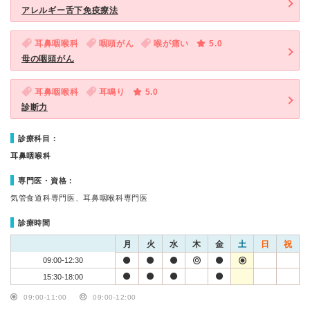
アレルギー舌下免疫療法
耳鼻咽喉科
咽頭がん
喉が痛い
5.0
母の咽頭がん
耳鼻咽喉科
耳鳴り
5.0
診断力
診療科目：
耳鼻咽喉科
専門医・資格：
気管食道科専門医、耳鼻咽喉科専門医
診療時間
月
火
水
木
金
土
日
祝
09:00-12:30
15:30-18:00
09:00-11:00
09:00-12:00