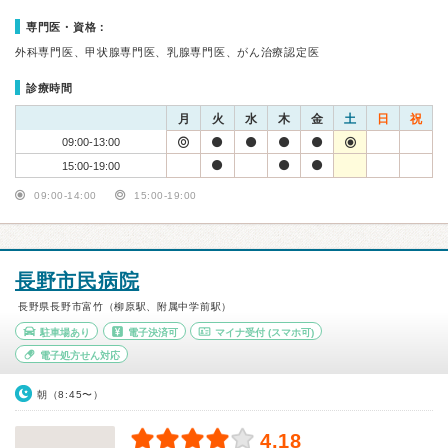
専門医・資格：
外科専門医、甲状腺専門医、乳腺専門医、がん治療認定医
診療時間
月
火
水
木
金
土
日
祝
09:00-13:00
15:00-19:00
09:00-14:00
15:00-19:00
長野市民病院
長野県長野市富竹（柳原駅、附属中学前駅）
駐車場あり
電子決済可
マイナ受付
(スマホ可)
電子処方せん対応
朝（8:45〜）
4.18