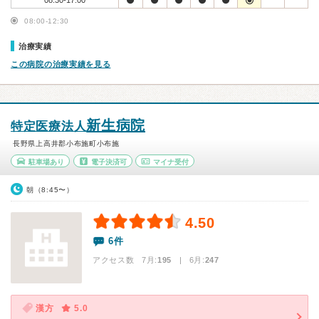
08:30-17:00
08:00-12:30
治療実績
この病院の治療実績を見る
新生病院
特定医療法人
長野県上高井郡小布施町小布施
駐車場あり
電子決済可
マイナ受付
朝（8:45〜）
4.50
6件
アクセス数 7月:
195
| 6月:
247
漢方
5.0