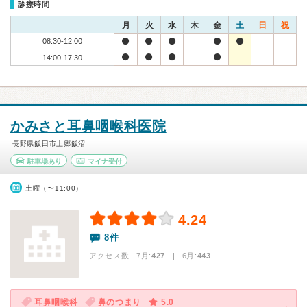
診療時間
月
火
水
木
金
土
日
祝
08:30-12:00
14:00-17:30
かみさと耳鼻咽喉科医院
長野県飯田市上郷飯沼
駐車場あり
マイナ受付
土曜（〜11:00）
4.24
8件
アクセス数 7月:
427
| 6月:
443
耳鼻咽喉科
鼻のつまり
5.0