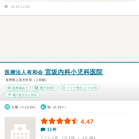
08:45-12:00
宮坂内科小児科医院
医療法人有和会
長野県上田市常田（上田駅）
駐車場あり
電子決済可
マイナ受付
(スマホ可)
電子処方せん対応
土曜（〜12:00）
朝（6:30〜）
4.47
11件
アクセス数 7月:
175
| 6月:
201