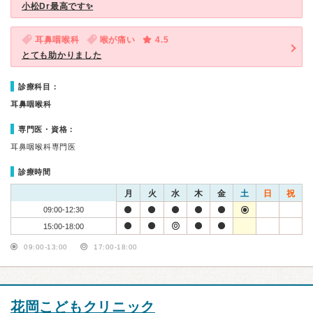
小松Dr最高です✨
耳鼻咽喉科
喉が痛い
4.5
とても助かりました
診療科目：
耳鼻咽喉科
専門医・資格：
耳鼻咽喉科専門医
診療時間
月
火
水
木
金
土
日
祝
09:00-12:30
15:00-18:00
09:00-13:00
17:00-18:00
花岡こどもクリニック