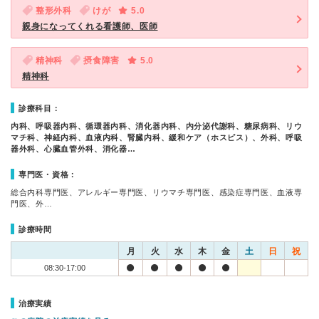
整形外科
けが
5.0
親身になってくれる看護師、医師
精神科
摂食障害
5.0
精神科
診療科目：
内科、呼吸器内科、循環器内科、消化器内科、内分泌代謝科、糖尿病科、リウ
マチ科、神経内科、血液内科、腎臓内科、緩和ケア（ホスピス）、外科、呼吸
器外科、心臓血管外科、消化器…
専門医・資格：
総合内科専門医、アレルギー専門医、リウマチ専門医、感染症専門医、血液専
門医、外…
診療時間
月
火
水
木
金
土
日
祝
08:30-17:00
治療実績