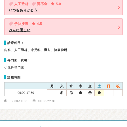
人工透析
腎不全
5.0
いつもありがとう
予防接種
4.5
みんな優しい
診療科目：
内科、人工透析、小児科、漢方、健康診断
専門医・資格：
小児科専門医
診療時間
月
火
水
木
金
土
日
祝
09:00-17:30
09:00-19:00
09:00-22:30