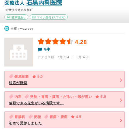
石黒内科医院
医療法人
長野県長野市桜新町
駐車場あり
マイナ受付
(スマホ可)
土曜（〜13:00）
4.28
4件
アクセス数 7月:
354
| 6月:
459
健康診断
5.0
対応が親切
内科
発熱・胃痛・腹痛・だるい・喉が痛い
5.0
信頼できる先生がいる病院です。
胃腸科
便秘
胃痛・腹痛
4.5
初めて受診しました