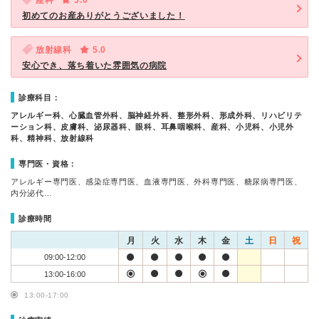
産科
5.0
初めてのお産ありがとうございました！
放射線科
5.0
安心でき、落ち着いた雰囲気の病院
診療科目：
アレルギー科、心臓血管外科、脳神経外科、整形外科、形成外科、リハビリテ
ーション科、皮膚科、泌尿器科、眼科、耳鼻咽喉科、産科、小児科、小児外
科、精神科、放射線科
専門医・資格：
アレルギー専門医、感染症専門医、血液専門医、外科専門医、糖尿病専門医、
内分泌代…
診療時間
月
火
水
木
金
土
日
祝
09:00-12:00
13:00-16:00
13:00-17:00