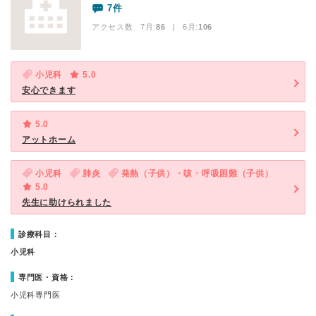
7件
アクセス数 7月:
86
| 6月:
106
小児科
5.0
安心できます
5.0
アットホーム
小児科
肺炎
発熱（子供）・咳・呼吸困難（子供）
5.0
先生に助けられました
診療科目：
小児科
専門医・資格：
小児科専門医