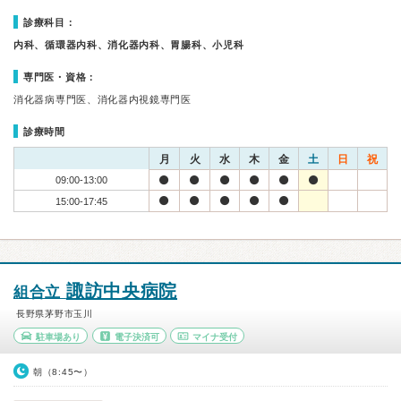
診療科目：
内科、循環器内科、消化器内科、胃腸科、小児科
専門医・資格：
消化器病専門医、消化器内視鏡専門医
診療時間
月
火
水
木
金
土
日
祝
09:00-13:00
15:00-17:45
諏訪中央病院
組合立
長野県茅野市玉川
駐車場あり
電子決済可
マイナ受付
朝（8:45〜）