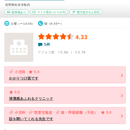
長野県松本市島内
駐車場あり
マイナ受付
(スマホ可)
電子処方せん対応
土曜（〜14:00）
朝（8:45〜）
4.33
5件
アクセス数 7月:
66
| 6月:
76
小児科
5.0
かかりつけ医です
5.0
清潔感あふれるクリニック
小児科
気管支喘息
咳・呼吸困難（子供）
5.0
話を聞いてくれる先生です