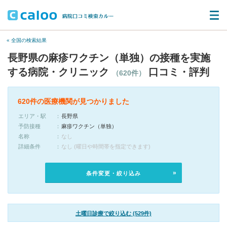
« 全国の検索結果
長野県の麻疹ワクチン（単独）の接種を実施
する病院・クリニック
口コミ・評判
（620件）
620件の医療機関が見つかりました
エリア・駅
長野県
予防接種
麻疹ワクチン（単独）
名称
なし
詳細条件
なし (曜日や時間帯を指定できます)
条件変更・絞り込み
土曜日診療で絞り込む (529件)