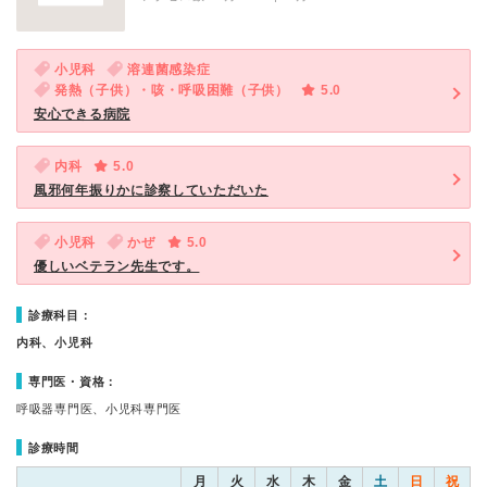
小児科
溶連菌感染症
発熱（子供）・咳・呼吸困難（子供）
5.0
安心できる病院
内科
5.0
風邪何年振りかに診察していただいた
小児科
かぜ
5.0
優しいベテラン先生です。
診療科目：
内科、小児科
専門医・資格：
呼吸器専門医、小児科専門医
診療時間
月
火
水
木
金
土
日
祝