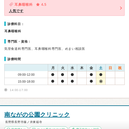
耳鼻咽喉科
4.5
人気です
診療科目：
耳鼻咽喉科
専門医・資格：
気管食道科専門医、耳鼻咽喉科専門医、めまい相談医
診療時間
月
火
水
木
金
土
日
祝
09:00-12:00
15:00-18:00
14:00-17:00
南ながの公園クリニック
長野県長野市篠ノ井東福寺