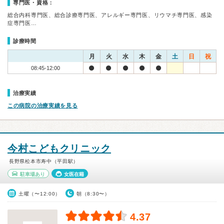
専門医・資格：
総合内科専門医、総合診療専門医、アレルギー専門医、リウマチ専門医、感染
症専門医…
診療時間
月
火
水
木
金
土
日
祝
08:45-12:00
治療実績
この病院の治療実績を見る
今村こどもクリニック
長野県松本市寿中（平田駅）
駐車場あり
女医在籍
土曜（〜12:00）
朝（8:30〜）
4.37