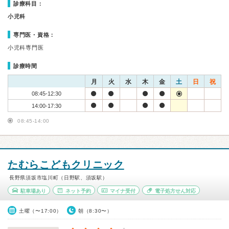
診療科目：
小児科
専門医・資格：
小児科専門医
診療時間
月
火
水
木
金
土
日
祝
08:45-12:30
14:00-17:30
08:45-14:00
たむらこどもクリニック
長野県須坂市塩川町（日野駅、須坂駅）
駐車場あり
ネット予約
マイナ受付
電子処方せん対応
土曜（〜17:00）
朝（8:30〜）