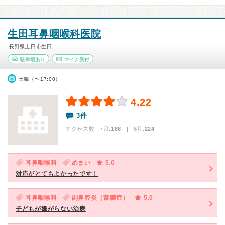
生田耳鼻咽喉科医院
長野県上田市生田
駐車場あり
マイナ受付
土曜（〜17:00）
4.22
3件
アクセス数 7月:
188
| 6月:
224
耳鼻咽喉科
めまい
5.0
対応がとてもよかったです！
耳鼻咽喉科
副鼻腔炎（蓄膿症）
5.0
子どもが嫌がらない治療