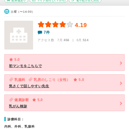
駐車場あり
マイナ受付
(スマホ可)
電子処方せん対応
土曜（〜14:00）
4.19
7件
アクセス数 7月:
456
| 6月:
514
5.0
初マンモをこちらで
乳腺科
乳房のしこり（女性）
5.0
気さくで話しやすい先生
健康診断
5.0
乳がん検診
診療科目：
内科、外科、乳腺科