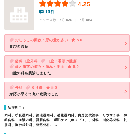
4.25
10件
アクセス数 7月:
526
| 6月:
603
おしっこの回数・尿の量が多い
5.0
喜びの通院
歯科口腔外科
口腔・咽頭の腫瘍
歯と歯茎の痛み・腫れ・出血
5.0
口腔外科を受診しました
外科
きり傷
5.0
対応が早くて良い病院でした
診療科目：
内科、呼吸器内科、循環器内科、消化器内科、内分泌代謝科、リウマチ科、神
経内科、血液内科、腎臓内科、緩和ケア（ホスピス）、外科、消化器外科、乳
腺科、脳神経外科、整形外科、…