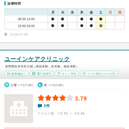
診療時間
月
火
水
木
金
土
日
祝
08:30-12:00
15:00-18:00
14:00-17:00
ユーインケアクリニック
長野県松本市井川城（西松本駅、松本駅、南松本駅）
駐車場あり
電子決済可
ネット予約
マイナ受付
(スマホ可)
土曜（〜17:30）
夜（〜22:30）
3.79
2件
アクセス数 7月:
74
| 6月:
61