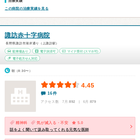
治療実績
この病院の治療実績を見る
諏訪赤十字病院
長野県諏訪市湖岸通り（上諏訪駅）
駐車場あり
電子決済可
マイナ受付
(スマホ可)
電子処方せん対応
朝（8:30〜）
4.45
16件
アクセス数 7月:
892
| 6月:
879
精神科
気が滅入る・不安
5.0
話をよく聞いて汲み取ってくれる元気な医師