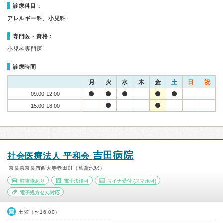
診療科目：
アレルギー科、小児科
専門医・資格：
小児科専門医
診療時間
月
火
水
木
金
土
日
祝
09:00-12:00
15:00-18:00
吉田病院
社会医療法人 平和会
奈良県奈良市西大寺赤田町（菖蒲池駅）
駐車場あり
電子決済可
マイナ受付
(スマホ可)
電子処方せん対応
土曜（〜16:00）