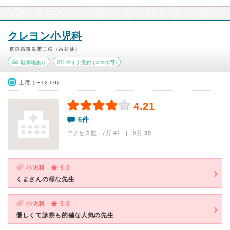
クレヨン小児科
奈良県奈良市三松（富雄駅）
駐車場あり
マイナ受付
(スマホ可)
土曜（〜12:00）
4.21
6件
アクセス数 7月:
41
| 6月:
39
小児科
5.0
くまさんの様な先生
小児科
5.0
優しくて診察も的確な人気の先生