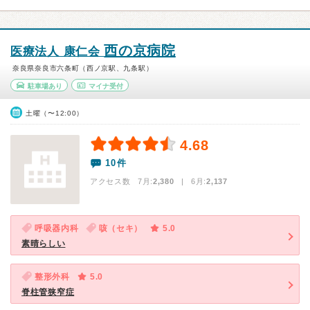
西の京病院
医療法人 康仁会
奈良県奈良市六条町（西ノ京駅、九条駅）
駐車場あり
マイナ受付
土曜（〜12:00）
4.68
10件
アクセス数 7月:
2,380
| 6月:
2,137
呼吸器内科
咳（セキ）
5.0
素晴らしい
整形外科
5.0
脊柱管狭窄症