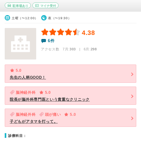
駐車場あり
マイナ受付
土曜（〜12:00）
夜（〜19:30）
4.38
6件
アクセス数 7月:
303
| 6月:
298
5.0
先生の人柄GOOD！
脳神経外科
5.0
院長が脳外科専門医という貴重なクリニック
脳神経外科
頭が痛い
5.0
子どもがアタマを打って。
診療科目：