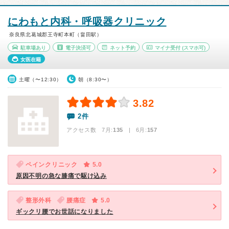
にわもと内科・呼吸器クリニック
奈良県北葛城郡王寺町本町（畠田駅）
駐車場あり
電子決済可
ネット予約
マイナ受付
(スマホ可)
女医在籍
土曜（〜12:30）
朝（8:30〜）
3.82
2件
アクセス数 7月:
135
| 6月:
157
ペインクリニック
5.0
原因不明の急な膝痛で駆け込み
整形外科
腰痛症
5.0
ギックリ腰でお世話になりました