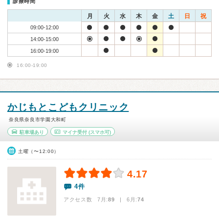
診療時間
月
火
水
木
金
土
日
祝
09:00-12:00
14:00-15:00
16:00-19:00
16:00-19:00
かじもとこどもクリニック
奈良県奈良市学園大和町
駐車場あり
マイナ受付
(スマホ可)
土曜（〜12:00）
4.17
4件
アクセス数 7月:
89
| 6月:
74