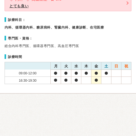
とても良い
診療科目：
内科、循環器内科、糖尿病科、腎臓内科、健康診断、在宅医療
専門医・資格：
総合内科専門医、循環器専門医、高血圧専門医
診療時間
月
火
水
木
金
土
日
祝
09:00-12:00
16:30-19:30