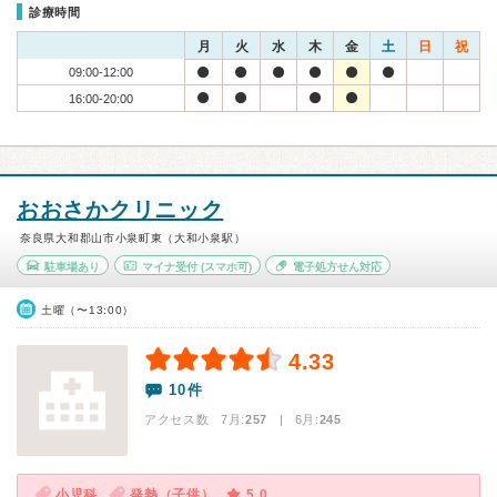
診療時間
月
火
水
木
金
土
日
祝
09:00-12:00
16:00-20:00
おおさかクリニック
奈良県大和郡山市小泉町東（大和小泉駅）
駐車場あり
マイナ受付
(スマホ可)
電子処方せん対応
土曜（〜13:00）
4.33
10件
アクセス数 7月:
257
| 6月:
245
小児科
発熱（子供）
5.0