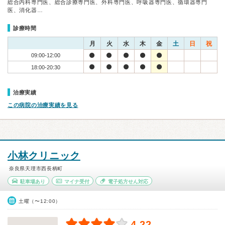
総合内科専門医、総合診療専門医、外科専門医、呼吸器専門医、循環器専門
医、消化器…
診療時間
月
火
水
木
金
土
日
祝
09:00-12:00
18:00-20:30
治療実績
この病院の治療実績を見る
小林クリニック
奈良県天理市西長柄町
駐車場あり
マイナ受付
電子処方せん対応
土曜（〜12:00）
4.22