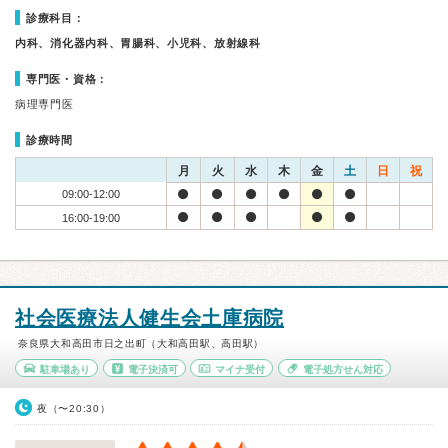
診療科目：
内科、消化器内科、胃腸科、小児科、放射線科
専門医・資格：
病理専門医
診療時間
月
火
水
木
金
土
日
祝
09:00-12:00
16:00-19:00
社会医療法人健生会土庫病院
奈良県大和高田市日之出町（大和高田駅、高田駅）
駐車場あり
電子決済可
マイナ受付
電子処方せん対応
夜（〜20:30）