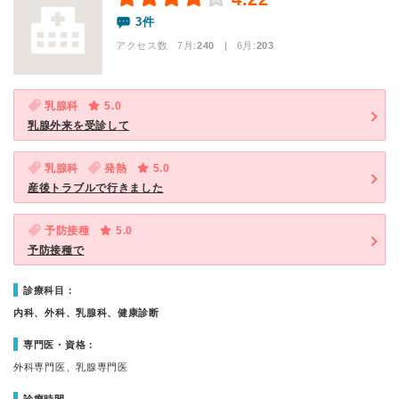
3件
アクセス数 7月:
240
| 6月:
203
乳腺科
5.0
乳腺外来を受診して
乳腺科
発熱
5.0
産後トラブルで行きました
予防接種
5.0
予防接種で
診療科目：
内科、外科、乳腺科、健康診断
専門医・資格：
外科専門医、乳腺専門医