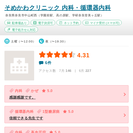
そめかわクリニック 内科・循環器内科
奈良県奈良市中山町西（学園前駅、高の原駅、学研奈良登美ヶ丘駅）
駐車場あり
電子決済可
ネット予約
マイナ受付
(スマホ可)
電子処方せん対応
土曜（〜12:00）
夜（〜19:30）
4.31
6件
アクセス数 7月:
146
| 6月:
227
内科
かぜ
5.0
感謝感謝です。
循環器内科
1型糖尿病
5.0
信頼できる先生です
内科
高血圧症
5.0