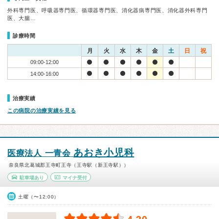
外科専門医、呼吸器専門医、循環器専門医、消化器病専門医、消化器外科専門
医、大腸…
診療時間
月
火
水
木
金
土
日
祝
09:00-12:00
14:00-16:00
治療実績
この病院の治療実績を見る
あおき小児科
医療法人 一青会
奈良県北葛城郡王寺町王寺（王寺駅（新王寺駅））
駐車場あり
マイナ受付
土曜（〜12:00）