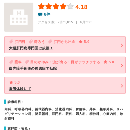
4.18
8件
アクセス数 7月:
1,015
| 6月:
925
肛門科
痔ろう
肛門から出血
5.0
大腸肛門病専門医は抜群！
眼科
目のかゆみ・涙が出る・目がチラチラする
5.0
白内障手術後の後遺症で転院
5.0
看護体験にて
診療科目：
内科、呼吸器内科、循環器内科、消化器内科、胃腸科、外科、整形外科、リハ
ビリテーション科、泌尿器科、肛門科、眼科、婦人科、精神科、心療内科、放
射線科
専門医・資格：