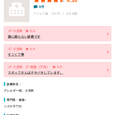
4.30
8件
アクセス数 7月:
77
| 6月:
101
小児科
5.0
薬に頼らない診察です
小児科
5.0
すごく丁寧
小児科
発熱（子供）
5.0
スタッフさんはテキパキしています。
診療科目：
アレルギー科、小児科
専門医・資格：
小児科専門医