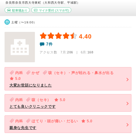
奈良県奈良市西大寺東町（大和西大寺駅、平城駅）
駐車場あり
マイナ受付
(スマホ可)
土曜（〜19:00）
4.40
7件
アクセス数 7月:
206
| 6月:
168
内科
かぜ
咳（セキ）・声が枯れる・鼻水が出る
5.0
大変お世話になりました
内科
咳（セキ）
5.0
とても良いクリニックです
内科
ほてり・頭が痛い・だるい
5.0
親身な先生です