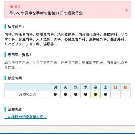
5.0
早いです見事な手術で術後11日で退院予定
診療科目：
内科、呼吸器内科、循環器内科、消化器内科、内分泌代謝科、糖尿病科、リウ
マチ科、腎臓内科、人工透析、外科、心臓血管外科、脳神経外科、整形外科、
リハビリテーション科、泌尿器…
専門医・資格：
総合内科専門医、リウマチ専門医、外科専門医、糖尿病専門医、内分泌代謝科
専門医、…
診療時間
月
火
水
木
金
土
日
祝
09:00-12:00
治療実績
この病院の治療実績を見る