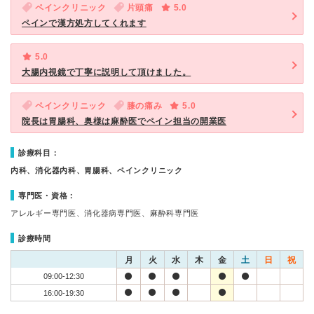
ペインクリニック
片頭痛
5.0
ペインで漢方処方してくれます
5.0
大腸内視鏡で丁寧に説明して頂けました。
ペインクリニック
膝の痛み
5.0
院長は胃腸科、奥様は麻酔医でペイン担当の開業医
診療科目：
内科、消化器内科、胃腸科、ペインクリニック
専門医・資格：
アレルギー専門医、消化器病専門医、麻酔科専門医
診療時間
月
火
水
木
金
土
日
祝
09:00-12:30
16:00-19:30