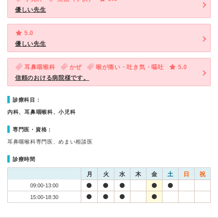
優しい先生
5.0
優しい先生
耳鼻咽喉科
かぜ
喉が痛い・吐き気・嘔吐
5.0
信頼のおける病院様です。
診療科目：
内科、耳鼻咽喉科、小児科
専門医・資格：
耳鼻咽喉科専門医、めまい相談医
診療時間
月
火
水
木
金
土
日
祝
09:00-13:00
15:00-18:30