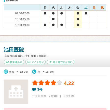
診療時間
月
火
水
木
金
土
日
祝
09:00-12:00
13:30-15:30
16:00-19:00
池田医院
奈良県北葛城郡王寺町畠田（畠田駅）
駐車場あり
マイナ受付
電子処方せん対応
土曜（〜12:30）
夜（〜19:30）
4.22
3件
アクセス数 7月:
80
| 6月:
109