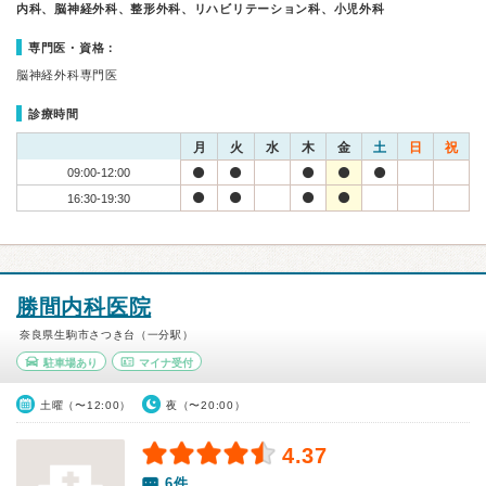
内科、脳神経外科、整形外科、リハビリテーション科、小児外科
専門医・資格：
脳神経外科専門医
診療時間
月
火
水
木
金
土
日
祝
09:00-12:00
16:30-19:30
勝間内科医院
奈良県生駒市さつき台（一分駅）
駐車場あり
マイナ受付
土曜（〜12:00）
夜（〜20:00）
4.37
6件