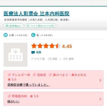
医療法人彩雲会 辻本内科医院
奈良県橿原市内膳町（大和八木駅、八木西口駅、畝傍駅）
駐車場あり
マイナ受付
(スマホ可)
土曜（〜12:10）
夜（〜19:30）
4.45
8件
アクセス数 7月:
351
| 6月:
259
アレルギー科
花粉症
鼻のつまり・鼻水が出る
5.0
花粉症治療で通っていました。
呼吸器内科
5.0
頭がいい