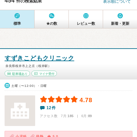
454
件の検索結果
表示順について
標準
★の数
レビュー数
新着・更新
すずきこどもクリニック
奈良県桜井市上之庄（桜井駅）
駐車場あり
マイナ受付
土曜（〜12:00）・日曜
4.78
12件
アクセス数 7月:
185
| 6月:
89
小児科
発熱
5.0