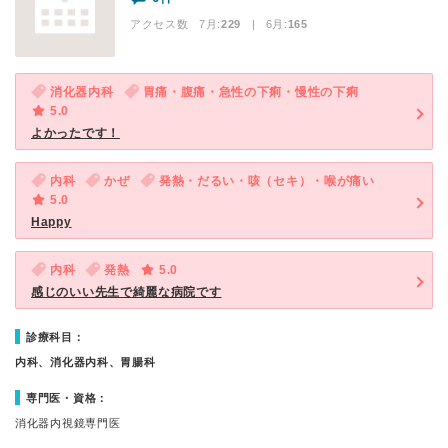
アクセス数 7月:
229
| 6月:
165
消化器内科
胃痛・腹痛・急性の下痢・慢性の下痢
5.0
よかったです！
内科
かぜ
発熱・だるい・咳（セキ）・喉が痛い
5.0
Happy
内科
発熱
5.0
感じのいい先生で綺麗な病院です
診療科目：
内科、消化器内科、胃腸科
専門医・資格：
消化器内視鏡専門医