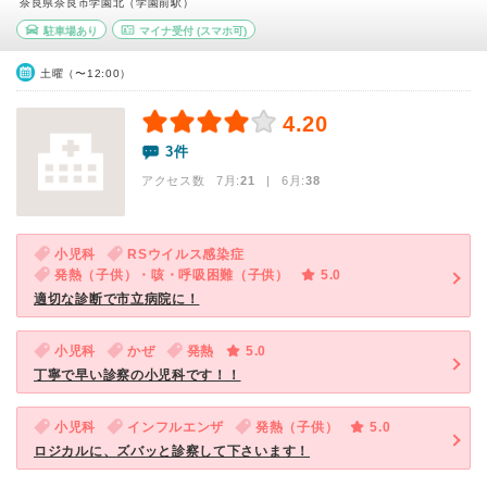
奈良県奈良市学園北（学園前駅）
駐車場あり
マイナ受付
(スマホ可)
土曜（〜12:00）
4.20
3件
アクセス数 7月:
21
| 6月:
38
小児科
RSウイルス感染症
発熱（子供）・咳・呼吸困難（子供）
5.0
適切な診断で市立病院に！
小児科
かぜ
発熱
5.0
丁寧で早い診察の小児科です！！
小児科
インフルエンザ
発熱（子供）
5.0
ロジカルに、ズバッと診察して下さいます！