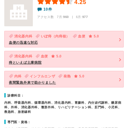
4.25
10件
アクセス数 7月:
960
| 6月:
977
消化器内科
いぼ痔（内痔核）
血便
5.0
血便の迅速な対応
消化器内科
血便
5.0
痔といえば土庫病院
内科
インフルエンザ
発熱
5.0
夜間緊急外来で助かりました
診療科目：
内科、呼吸器内科、循環器内科、消化器内科、胃腸科、内分泌代謝科、糖尿病
科、外科、消化器外科、整形外科、リハビリテーション科、肛門科、小児科、
救急科、放射線科
専門医・資格：