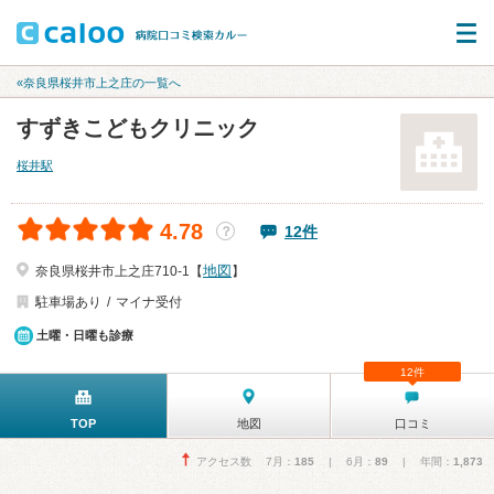
«奈良県桜井市上之庄の一覧へ
すずきこどもクリニック
桜井駅
4.78
12件
？
地図
奈良県桜井市上之庄710-1【
】
駐車場あり
マイナ受付
土曜・日曜も診療
12件
TOP
地図
口コミ
アクセス数 7月：
185
| 6月：
89
| 年間：
1,873