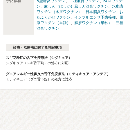
予防接種
B型肝炎ワクチン
、
二種混合ワクチン
、
BCGワクチ
ン
、
麻しん（はしか）風しん混合ワクチン
、
水疱瘡
ワクチン（水痘ワクチン）
、
日本脳炎ワクチン
、
お
たふくかぜワクチン
、
インフルエンザ予防接種
、
風
疹ワクチン（単独）
、
麻疹ワクチン（単独）
、
三種
混合ワクチン
診療・治療法に関する特記事項
スギ花粉症の舌下免疫療法（シダキュア）
シダキュア（スギ舌下錠）の処方に対応
ダニアレルギー性鼻炎の舌下免疫療法（ミティキュア・アシテア）
ミティキュア（ダニ舌下錠）の処方に対応