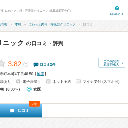
2件: にわもと内科・呼吸器クリニック (北葛城郡王寺町)
Calooとは
王寺町
本町
にわもと内科・呼吸器クリニック
口コミ
リニック
の口コミ・評判
この病院の
3.82
？
口コミ
2
件
看護師求人
町本町4丁目46-50
【
地図
】
場あり
電子決済可
ネット予約
マイナ受付 (スマホ可)
朝（8:30〜）
女医
2件
口コミ