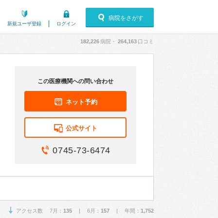
病院をさがす
新規ユーザ登録
ログイン
182,226
病院・
264,163
口コミ
この医療機関への問い合わせ
ネット予約
公式サイト
0745-73-6474
アクセス数 7月：
135
| 6月：
157
| 年間：
1,752