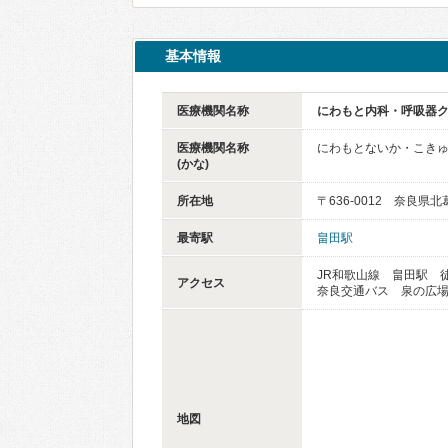
基本情報
医療機関名称
にわもと内科・呼吸器
医療機関名称
にわもとないか・こき
(かな)
所在地
〒636-0012 奈良県
最寄駅
畠田駅
JR和歌山線 畠田駅 徒
アクセス
奈良交通バス 泉の広場
地図