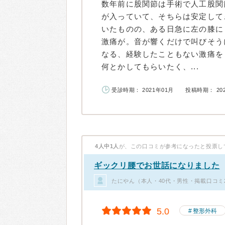
数年前に股関節は手術で人工股関
が入っていて、そちらは安定して
いたものの、ある日急に左の膝に
激痛が。音が響くだけで叫びそう
なる、経験したこともない激痛を
何とかしてもらいたく、...
受診時期： 2021年01月
投稿時期： 20
4人中1人
が、この口コミが参考になったと投票し
ギックリ腰でお世話になりました
たにやん（本人・40代・男性・掲載口コミ
5.0
整形外科