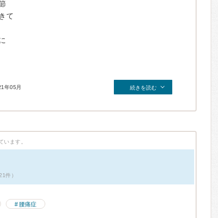
節
きて
に
21年05月
続きを読む
ています。
21件）
腰痛症