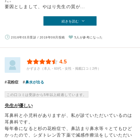
た。
要因としまして、やはり先生の質が...
続きを読む
2016年03月受診 / 2019年08月投稿
5人が参考になった
4.5
かずまさ（本人・60代・女性・掲載口コミ2件）
花粉症
鼻水が出る
この口コミは受診から5年以上経過しています。
先生が優しい
耳鼻科と小児科がありますが、私が診ていただいているのは
耳鼻科です。
毎年春になると杉の花粉症で、鼻詰まり鼻水等々とてもひど
かったので、シダトレン舌下薬で減感作療法をしていただい