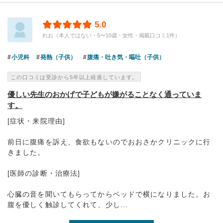
5.0
れお（本人ではない・5〜10歳・女性・掲載口コミ1件）
小児科
発熱（子供）
腹痛・吐き気・嘔吐（子供）
この口コミは受診から5年以上経過しています。
優しい先生のおかげで子どもが嫌がることなく通っていま
す。
[症状・来院理由]
前日に腹痛を訴え、食欲もないのでおおさかクリニックに行
きました。
[医師の診断・治療法]
心臓の音を聞いてもらってからベッドで横になりました。お
腹を優しく触診してくれて、少し...