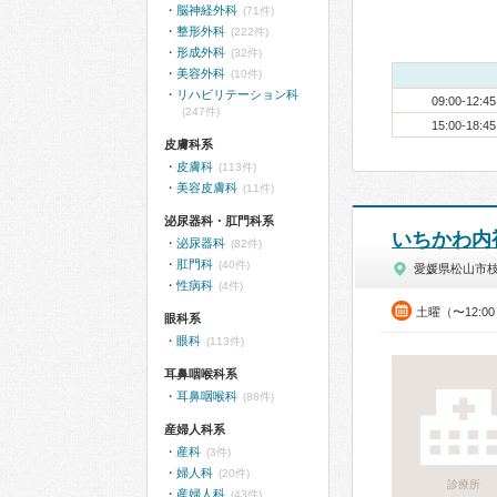
脳神経外科
(71件)
整形外科
(222件)
形成外科
(32件)
美容外科
(10件)
リハビリテーション科
09:00-12:45
(247件)
15:00-18:45
皮膚科系
皮膚科
(113件)
美容皮膚科
(11件)
泌尿器科・肛門科系
いちかわ内
泌尿器科
(82件)
肛門科
(40件)
愛媛県松山市
性病科
(4件)
土曜（〜12:0
眼科系
眼科
(113件)
耳鼻咽喉科系
耳鼻咽喉科
(88件)
産婦人科系
産科
(3件)
婦人科
(20件)
診療所
産婦人科
(43件)