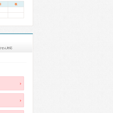
日
祝
方せん対応