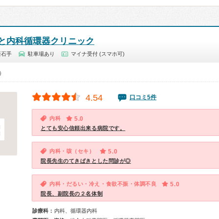
と内科循環器クリニック
新石手
駐車場あり
マイナ受付 (スマホ可)
5）
4.54
口コミ5件
内科
5.0
とても安心信頼出来る病院です。
内科・咳（セキ）
5.0
院長先生のてきぱきとした問診が◎
内科・だるい・冷え・食欲不振・体調不良
5.0
院長、副院長の２名体制
診療科：
内科、循環器内科