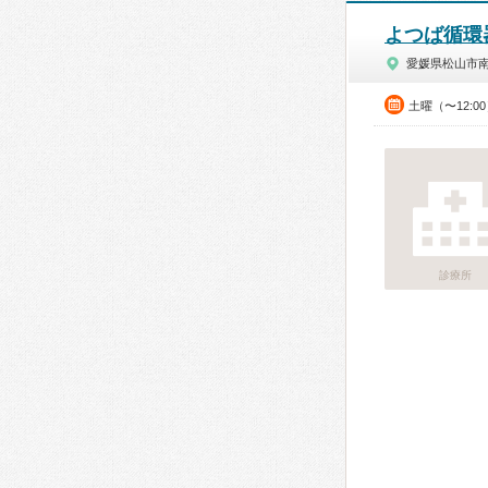
よつば循環
愛媛県松山市
土曜（〜12:0
診療所