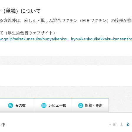
ン（単独）について
る方以外は、麻しん・風しん混合ワクチン（ＭＲワクチン）の接種が推
て（厚生労働省ウェブサイト）
lw.go.jp/seisakunitsuite/bunya/kenkou_iryou/kenkou/kekkaku-kansensh
★の数
レビュー数
新着・更新
« 前
1
2
1件中