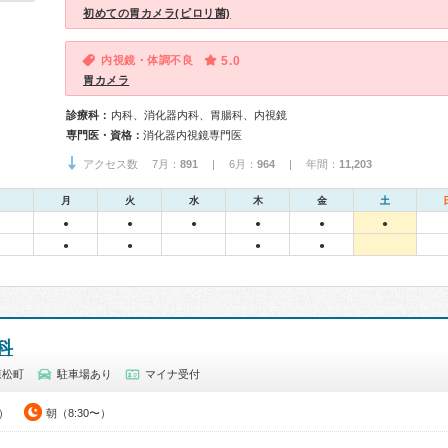
初めての胃カメラ(ピロリ菌)
内視鏡・体調不良
5.0
胃カメラ
診療科：
内科、消化器内科、胃腸科、内視鏡
専門医・資格：
消化器内視鏡専門医
アクセス数 7月：
891
| 6月：
964
| 年間：
11,203
月
火
水
木
金
土
●
●
●
●
●
●
●
●
●
●
科
森松町
駐車場あり
マイナ受付
0）
朝（8:30〜）