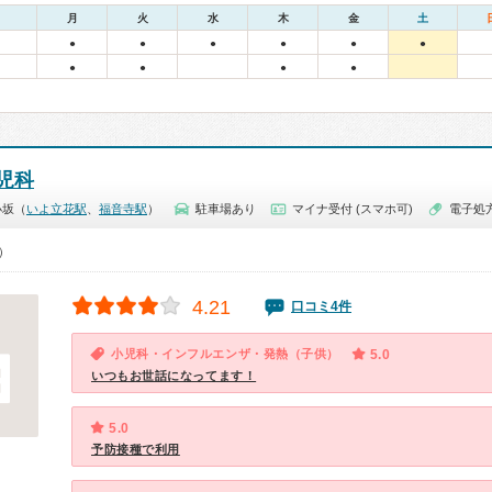
月
火
水
木
金
土
●
●
●
●
●
●
●
●
●
●
児科
小坂（
いよ立花駅
、
福音寺駅
）
駐車場あり
マイナ受付 (スマホ可)
電子処
0）
4.21
口コミ4件
小児科・インフルエンザ・発熱（子供）
5.0
いつもお世話になってます！
5.0
予防接種で利用