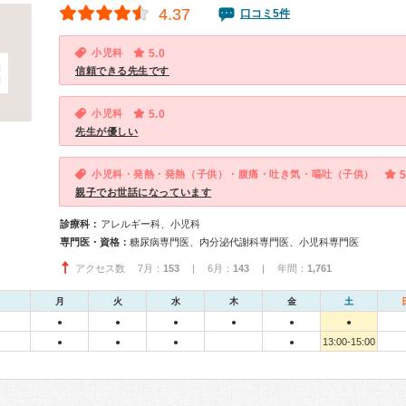
4.37
口コミ5件
小児科
5.0
信頼できる先生です
小児科
5.0
先生が優しい
小児科・発熱・発熱（子供）・腹痛・吐き気・嘔吐（子供）
5
親子でお世話になっています
診療科：
アレルギー科、小児科
専門医・資格：
糖尿病専門医、内分泌代謝科専門医、小児科専門医
アクセス数 7月：
153
| 6月：
143
| 年間：
1,761
月
火
水
木
金
土
●
●
●
●
●
●
13:00-15:00
●
●
●
●