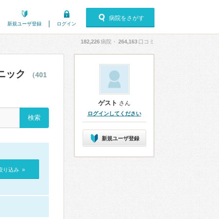
病院をさがす
新規ユーザ登録
ログイン
182,226
病院・
264,163
口コミ
ニック
（401
ゲスト
さん
ログインしてください
新規ユーザ登録
絞り込み »