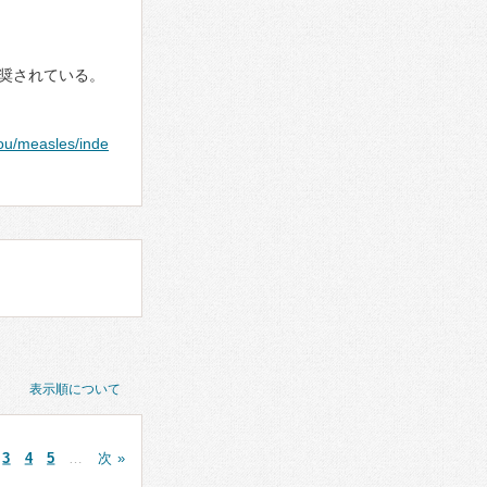
奨されている。
ou/measles/inde
表示順について
3
4
5
…
次 »