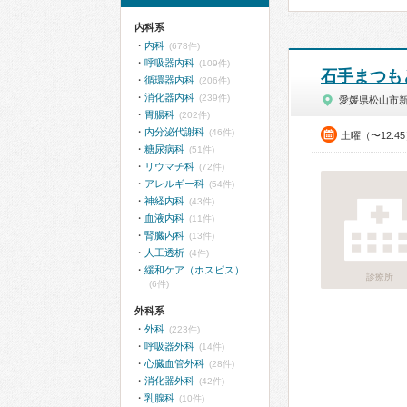
内科系
内科
(678件)
呼吸器内科
(109件)
石手まつも
循環器内科
(206件)
消化器内科
(239件)
愛媛県松山市
胃腸科
(202件)
内分泌代謝科
(46件)
土曜（〜12:4
糖尿病科
(51件)
リウマチ科
(72件)
アレルギー科
(54件)
神経内科
(43件)
血液内科
(11件)
腎臓内科
(13件)
人工透析
(4件)
緩和ケア（ホスピス）
診療所
(6件)
外科系
外科
(223件)
呼吸器外科
(14件)
心臓血管外科
(28件)
消化器外科
(42件)
乳腺科
(10件)