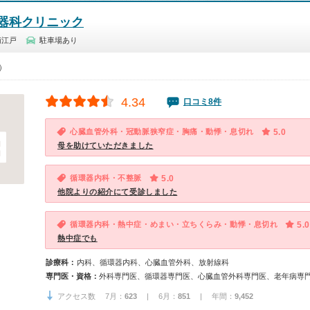
器科クリニック
南江戸
駐車場あり
0）
4.34
口コミ8件
心臓血管外科・冠動脈狭窄症・胸痛・動悸・息切れ
5.0
母を助けていただきました
循環器内科・不整脈
5.0
他院よりの紹介にて受診しました
循環器内科・熱中症・めまい・立ちくらみ・動悸・息切れ
5.0
熱中症でも
診療科：
内科、循環器内科、心臓血管外科、放射線科
専門医・資格：
アクセス数 7月：
623
| 6月：
851
| 年間：
9,452