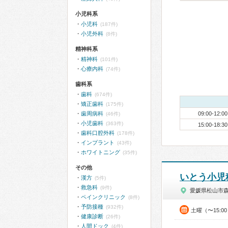
小児科系
小児科
(187件)
小児外科
(8件)
精神科系
精神科
(101件)
心療内科
(74件)
歯科系
歯科
(674件)
矯正歯科
(175件)
歯周病科
09:00-12:00
(46件)
小児歯科
(363件)
15:00-18:30
歯科口腔外科
(178件)
インプラント
(43件)
ホワイトニング
(35件)
その他
いとう小児
漢方
(5件)
救急科
(9件)
愛媛県松山市
ペインクリニック
(8件)
予防接種
(932件)
土曜（〜15:0
健康診断
(26件)
人間ドック
(4件)