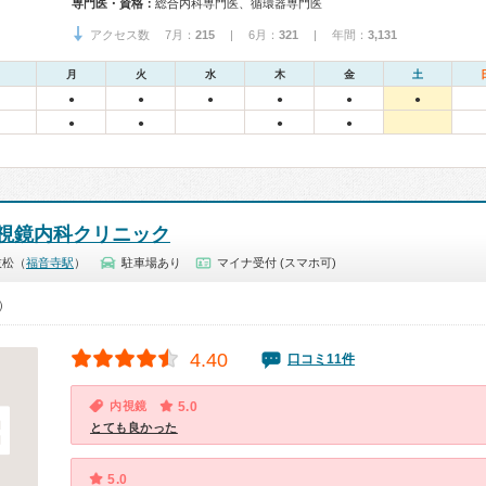
専門医・資格：
総合内科専門医、循環器専門医
アクセス数 7月：
215
| 6月：
321
| 年間：
3,131
月
火
水
木
金
土
●
●
●
●
●
●
●
●
●
●
視鏡内科クリニック
枝松（
福音寺駅
）
駐車場あり
マイナ受付 (スマホ可)
0）
4.40
口コミ11件
内視鏡
5.0
とても良かった
5.0