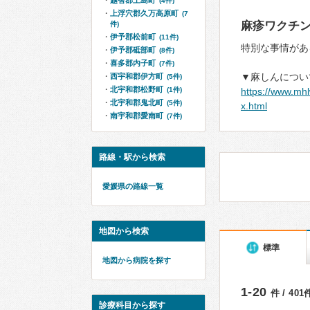
越智郡上島町
(4件)
上浮穴郡久万高原町
(7
麻疹ワクチ
件)
伊予郡松前町
(11件)
特別な事情があ
伊予郡砥部町
(8件)
喜多郡内子町
(7件)
▼麻しんについ
西宇和郡伊方町
(5件)
北宇和郡松野町
(1件)
https://www.mh
北宇和郡鬼北町
(5件)
x.html
南宇和郡愛南町
(7件)
路線・駅から検索
愛媛県の路線一覧
地図から検索
標準
地図から病院を探す
1-20
件 / 40
診療科目から探す