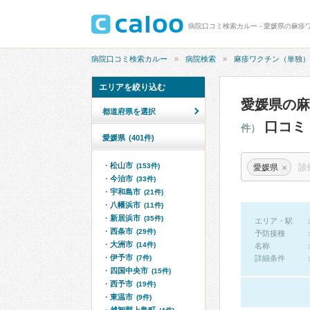
病院口コミ検索カルー
病院検索
麻疹ワクチン（単独）
エリアを絞り込む
愛媛県の
都道府県を選択
口コミ
件）
愛媛県
(401件)
松山市
×
(153件)
愛媛県
今治市
(33件)
宇和島市
(21件)
八幡浜市
(11件)
新居浜市
(35件)
エリア・駅
西条市
(29件)
予防接種
大洲市
(14件)
名称
伊予市
(7件)
詳細条件
四国中央市
(15件)
西予市
(19件)
東温市
(9件)