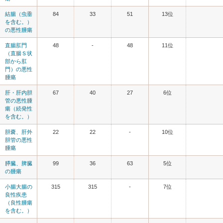
結腸（虫垂
84
33
51
13位
を含む。）
の悪性腫瘍
直腸肛門
48
-
48
11位
（直腸Ｓ状
部から肛
門）の悪性
腫瘍
肝・肝内胆
67
40
27
6位
管の悪性腫
瘍（続発性
を含む。）
胆嚢、肝外
22
22
-
10位
胆管の悪性
腫瘍
膵臓、脾臓
99
36
63
5位
の腫瘍
小腸大腸の
315
315
-
7位
良性疾患
（良性腫瘍
を含む。）