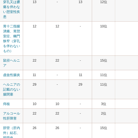
穿孔又は膿
13
-
13
12位
瘍を伴わな
い憩室性疾
患
胃十二指腸
12
12
-
10位
潰瘍、胃憩
室症、幽門
狭窄（穿孔
を伴わない
もの）
鼠径ヘルニ
22
22
-
15位
ア
虚血性腸炎
11
-
11
11位
ヘルニアの
29
-
29
11位
記載のない
腸閉塞
痔核
10
10
-
3位
アルコール
22
22
-
2位
性肝障害
胆管（肝内
26
26
-
15位
外）結石、
胆管炎