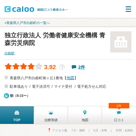
«青森県八戸市白銀町の一覧へ
独立行政法人 労働者健康安全機構 青
森労災病院
白銀駅
3.92
2件
？
地図
青森県八戸市白銀町南ヶ丘1番地【
】
駐車場あり
電子決済可
マイナ受付
電子処方せん対応
朝（8:15〜）
2件
TOP
治療実績
地図
口コミ
アクセス数 7月：
385
| 6月：
378
| 年間：
4,021