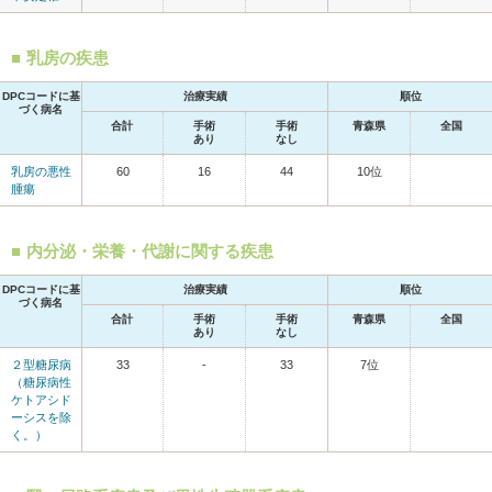
乳房の疾患
DPCコードに基
治療実績
順位
づく病名
合計
手術
手術
青森県
全国
あり
なし
乳房の悪性
60
16
44
10位
腫瘍
内分泌・栄養・代謝に関する疾患
DPCコードに基
治療実績
順位
づく病名
合計
手術
手術
青森県
全国
あり
なし
２型糖尿病
33
-
33
7位
（糖尿病性
ケトアシド
ーシスを除
く。）