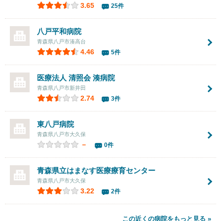
3.65
25件
八戸平和病院
青森県八戸市湊高台
4.46
5件
医療法人 清照会
湊病院
青森県八戸市新井田
2.74
3件
東八戸病院
青森県八戸市大久保
－
0件
青森県立はまなす医療療育センター
青森県八戸市大久保
3.22
2件
この近くの病院をもっと見る »