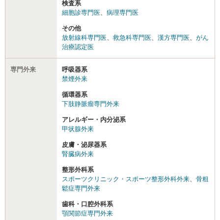
検査系
細胞診専門医
、
病理専門医
その他
放射線科専門医
、
救急科専門医
、
漢方専門医
、
がん
治療認定医
専門外来
呼吸器系
禁煙外来
循環器系
下肢静脈瘤専門外来
アレルギー・内分泌系
甲状腺外来
皮膚・泌尿器系
腎臓病外来
整形外科系
スポーツクリニック・スポーツ整形外科外来
、
骨粗
鬆症専門外来
歯科・口腔外科系
顎関節症専門外来