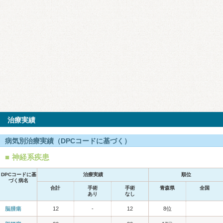
治療実績
病気別治療実績（DPCコードに基づく）
神経系疾患
DPCコードに基
治療実績
順位
づく病名
合計
手術
手術
青森県
全国
あり
なし
脳腫瘍
12
-
12
8位