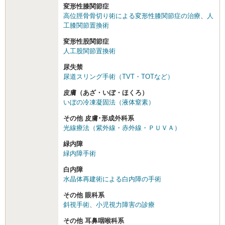
変形性膝関節症
高位脛骨骨切り術による変形性膝関節症の治療
、
人
工膝関節置換術
変形性股関節症
人工股関節置換術
尿失禁
尿道スリング手術（TVT・TOTなど）
皮膚（あざ・いぼ・ほくろ）
いぼの冷凍凝固法（液体窒素）
その他 皮膚･形成外科系
光線療法（紫外線・赤外線・ＰＵＶＡ）
緑内障
緑内障手術
白内障
水晶体再建術による白内障の手術
その他 眼科系
斜視手術
、
小児視力障害の診療
その他 耳鼻咽喉科系