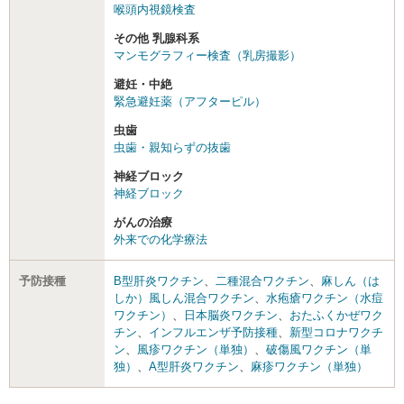
喉頭内視鏡検査
その他 乳腺科系
マンモグラフィー検査（乳房撮影）
避妊・中絶
緊急避妊薬（アフターピル）
虫歯
虫歯・親知らずの抜歯
神経ブロック
神経ブロック
がんの治療
外来での化学療法
予防接種
B型肝炎ワクチン
、
二種混合ワクチン
、
麻しん（は
しか）風しん混合ワクチン
、
水疱瘡ワクチン（水痘
ワクチン）
、
日本脳炎ワクチン
、
おたふくかぜワク
チン
、
インフルエンザ予防接種
、
新型コロナワクチ
ン
、
風疹ワクチン（単独）
、
破傷風ワクチン（単
独）
、
A型肝炎ワクチン
、
麻疹ワクチン（単独）