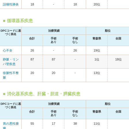
誤嚥性肺炎
18
-
18
20位
循環器系疾患
DPCコードに基
治療実績
順位
づく病名
合計
手術
手術
青森県
全国
あり
なし
心不全
26
-
26
19位
静脈・リン
87
87
-
1位
18位
パ管疾患
徐脈性不整
20
20
-
13位
脈
消化器系疾患、肝臓・胆道・膵臓疾患
DPCコードに基
治療実績
順位
づく病名
合計
手術
手術
青森県
全国
あり
なし
胃の悪性腫
55
17
38
11位
瘍