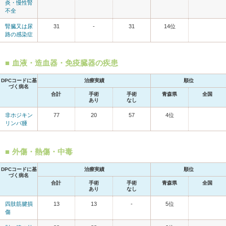
炎・慢性腎
不全
腎臓又は尿
31
-
31
14位
路の感染症
血液・造血器・免疫臓器の疾患
DPCコードに基
治療実績
順位
づく病名
合計
手術
手術
青森県
全国
あり
なし
非ホジキン
77
20
57
4位
リンパ腫
外傷・熱傷・中毒
DPCコードに基
治療実績
順位
づく病名
合計
手術
手術
青森県
全国
あり
なし
四肢筋腱損
13
13
-
5位
傷