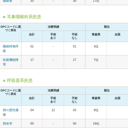
脳梗塞
30
-
30
17位
耳鼻咽喉科系疾患
DPCコードに基
治療実績
順位
づく病名
合計
手術
手術
青森県
全国
あり
なし
睡眠時無呼
51
-
51
3位
吸
前庭機能障
17
-
17
7位
害
呼吸器系疾患
DPCコードに基
治療実績
順位
づく病名
合計
手術
手術
青森県
全国
あり
なし
肺の悪性腫
54
12
42
9位
瘍
肺炎等
50
-
50
19位