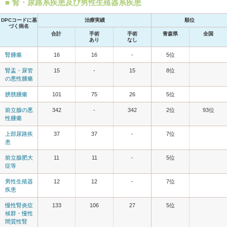
腎・尿路系疾患及び男性生殖器系疾患
DPCコードに基
治療実績
順位
づく病名
合計
手術
手術
青森県
全国
あり
なし
腎腫瘍
16
16
-
5位
腎盂・尿管
15
-
15
8位
の悪性腫瘍
膀胱腫瘍
101
75
26
5位
前立腺の悪
342
-
342
2位
93位
性腫瘍
上部尿路疾
37
37
-
7位
患
前立腺肥大
11
11
-
5位
症等
男性生殖器
12
12
-
7位
疾患
慢性腎炎症
133
106
27
5位
候群・慢性
間質性腎