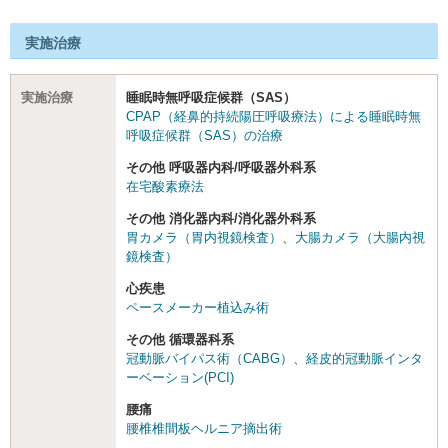
実施治療
実施治療
睡眠時無呼吸症候群（SAS）
CPAP（経鼻的持続陽圧呼吸療法）による睡眠時無
呼吸症候群（SAS）の治療
その他 呼吸器内科/呼吸器外科系
在宅酸素療法
その他 消化器内科/消化器外科系
胃カメラ（胃内視鏡検査）
、
大腸カメラ（大腸内視
鏡検査）
心疾患
ペースメーカー植込み術
その他 循環器科系
冠動脈バイパス術（CABG）
、
経皮的冠動脈インタ
ーベーション(PCI)
腰痛
腰椎椎間板ヘルニア摘出術