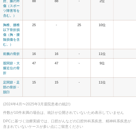
肘、膝の外
88
88
-
2位
傷（スポー
ツ障害等を
含む。）
胸椎、腰椎
25
-
25
10位
以下骨折損
傷（胸・腰
髄損傷を含
む。）
前腕の骨折
16
16
-
11位
股関節・大
47
47
-
9位
腿近位の骨
折
足関節・足
15
15
-
11位
部の骨折・
脱臼
(2024年4月〜2025年3月退院患者の統計)
件数が10件未満の場合は、統計が公開されていないため表示していません
DPCに基づく治療実績では、口腔がんなどの口腔外科系疾患、精神科系疾患が
含まれていないケースが多い点にご留意ください