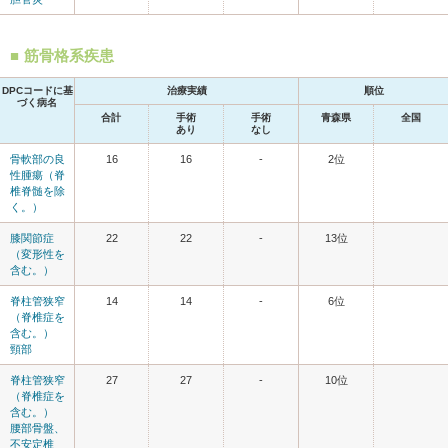
筋骨格系疾患
DPCコードに基
治療実績
順位
づく病名
合計
手術
手術
青森県
全国
あり
なし
骨軟部の良
16
16
-
2位
性腫瘍（脊
椎脊髄を除
く。）
膝関節症
22
22
-
13位
（変形性を
含む。）
脊柱管狭窄
14
14
-
6位
（脊椎症を
含む。）
頸部
脊柱管狭窄
27
27
-
10位
（脊椎症を
含む。）
腰部骨盤、
不安定椎