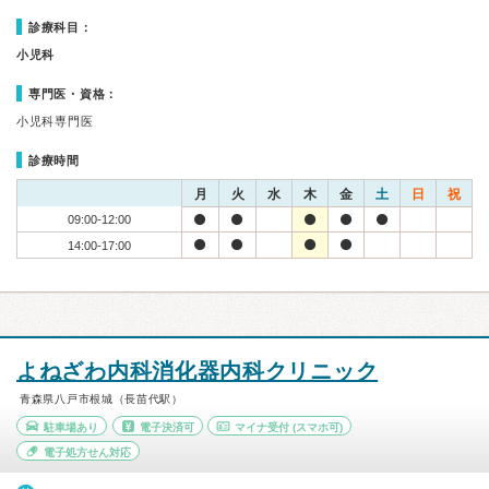
診療科目：
小児科
専門医・資格：
小児科専門医
診療時間
月
火
水
木
金
土
日
祝
09:00-12:00
14:00-17:00
よねざわ内科消化器内科クリニック
青森県八戸市根城（長苗代駅）
駐車場あり
電子決済可
マイナ受付
(スマホ可)
電子処方せん対応