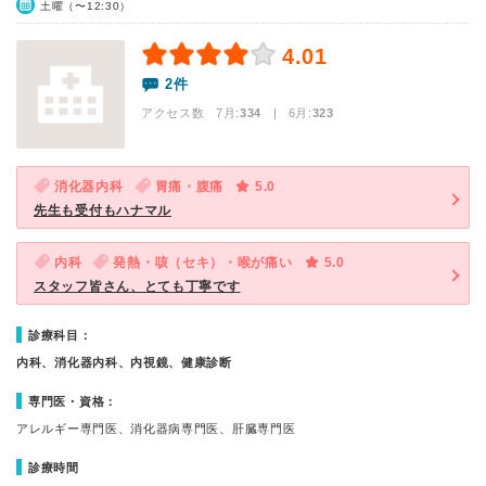
土曜（〜12:30）
4.01
2件
アクセス数 7月:
334
| 6月:
323
消化器内科
胃痛・腹痛
5.0
先生も受付もハナマル
内科
発熱・咳（セキ）・喉が痛い
5.0
スタッフ皆さん、とても丁寧です
診療科目：
内科、消化器内科、内視鏡、健康診断
専門医・資格：
アレルギー専門医、消化器病専門医、肝臓専門医
診療時間