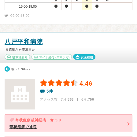
15:00-19:00
09:00-13:00
八戸平和病院
青森県八戸市湊高台
駐車場あり
マイナ受付
(スマホ可)
女医在籍
朝（8:30〜）
4.46
5件
アクセス数 7月:
863
| 6月:
750
帯状疱疹後神経痛
5.0
帯状疱疹で通院