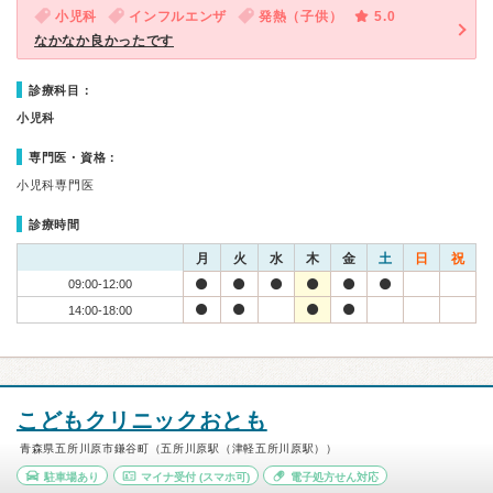
小児科
インフルエンザ
発熱（子供）
5.0
なかなか良かったです
診療科目：
小児科
専門医・資格：
小児科専門医
診療時間
月
火
水
木
金
土
日
祝
09:00-12:00
14:00-18:00
こどもクリニックおとも
青森県五所川原市鎌谷町（五所川原駅（津軽五所川原駅））
駐車場あり
マイナ受付
(スマホ可)
電子処方せん対応