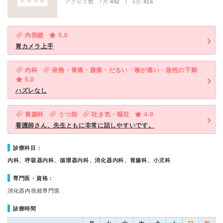
アクセス数 7月:
402
| 6月:
416
内視鏡
5.0
胃カメラ上手
内科
発熱・胃痛・腹痛・だるい・喉が痛い・急性の下痢
5.0
ハズレなし
胃腸科
うつ病
吐き気・嘔吐
4.0
看護師さん、先生ともに非常に話しやすいです。
診療科目：
内科、呼吸器内科、循環器内科、消化器内科、胃腸科、小児科
専門医・資格：
消化器内視鏡専門医
診療時間