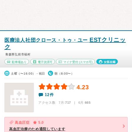
ESTクリニッ
医療法人社団クロース・トゥ・ユー
ク
青森県弘前市福村
駐車場あり
電子決済可
マイナ受付
(スマホ可)
女医在籍
土曜（〜16:00）・祝日
朝（8:00〜）
4.23
12件
アクセス数 7月:
717
| 6月:
665
高血圧症
5.0
高血圧治療のため通院しています