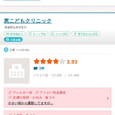
恵こどもクリニック
青森県弘前市宮川
駐車場あり
ネット予約
マイナ受付
電子処方せん対応
女医在籍
土曜（〜12:30）
3.93
3件
アクセス数 7月:
123
| 6月:
105
アレルギー科
アトピー性皮膚炎
皮膚の発疹・かゆみ
5.0
小さい頃から通院してますが...