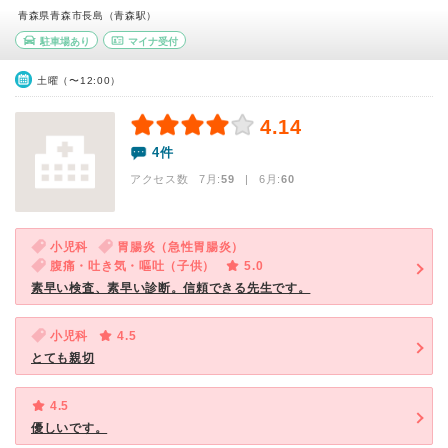
青森県青森市長島（青森駅）
駐車場あり
マイナ受付
土曜（〜12:00）
4.14
4件
アクセス数 7月:
59
| 6月:
60
小児科
胃腸炎（急性胃腸炎）
腹痛・吐き気・嘔吐（子供）
5.0
素早い検査、素早い診断。信頼できる先生です。
小児科
4.5
とても親切
4.5
優しいです。