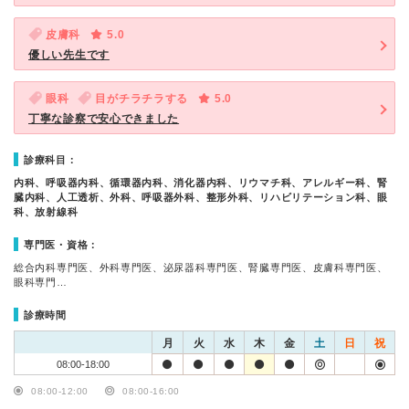
皮膚科
5.0
優しい先生です
眼科
目がチラチラする
5.0
丁寧な診察で安心できました
診療科目：
内科、呼吸器内科、循環器内科、消化器内科、リウマチ科、アレルギー科、腎
臓内科、人工透析、外科、呼吸器外科、整形外科、リハビリテーション科、眼
科、放射線科
専門医・資格：
総合内科専門医、外科専門医、泌尿器科専門医、腎臓専門医、皮膚科専門医、
眼科専門…
診療時間
月
火
水
木
金
土
日
祝
08:00-18:00
08:00-12:00
08:00-16:00