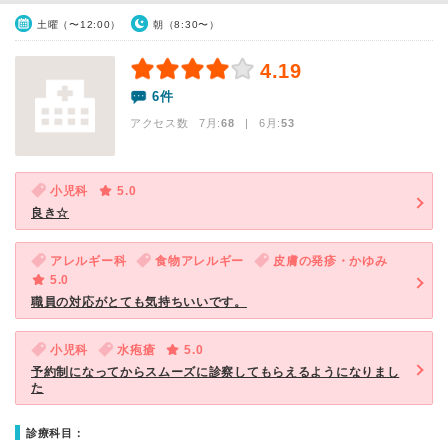
土曜（〜12:00）
朝（8:30〜）
4.19
6件
アクセス数 7月:
68
| 6月:
53
小児科
5.0
良き☆
アレルギー科
食物アレルギー
皮膚の発疹・かゆみ
5.0
職員の対応がとても気持ちいいです。
小児科
水疱瘡
5.0
予約制になってからスムーズに診察してもらえるようになりまし
た
診療科目：