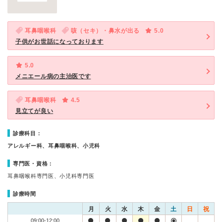
耳鼻咽喉科
咳（セキ）・鼻水が出る
5.0
子供がお世話になっております
5.0
メニエール病の主治医です
耳鼻咽喉科
4.5
見立てが良い
診療科目：
アレルギー科、耳鼻咽喉科、小児科
専門医・資格：
耳鼻咽喉科専門医、小児科専門医
診療時間
月
火
水
木
金
土
日
祝
09:00-12:00