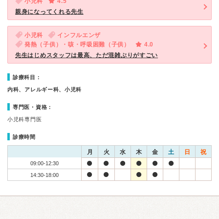
小児科
4.5
親身になってくれる先生
小児科
インフルエンザ
発熱（子供）・咳・呼吸困難（子供）
4.0
先生はじめスタッフは最高、ただ混雑ぶりがすごい
診療科目：
内科、アレルギー科、小児科
専門医・資格：
小児科専門医
診療時間
月
火
水
木
金
土
日
祝
09:00-12:30
14:30-18:00