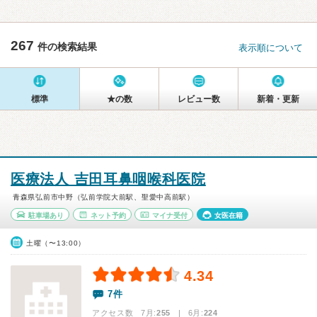
267
件の検索結果
表示順について
標準
★の数
レビュー数
新着・更新
医療法人 吉田耳鼻咽喉科医院
青森県弘前市中野（弘前学院大前駅、聖愛中高前駅）
駐車場あり
ネット予約
マイナ受付
女医在籍
土曜（〜13:00）
4.34
7件
アクセス数 7月:
255
| 6月:
224