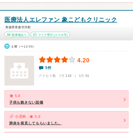
医療法人エレファン 象こどもクリニック
青森県青森市沖館
駐車場あり
マイナ受付
(スマホ可)
土曜（〜12:00）
4.20
5件
アクセス数 7月:
119
| 6月:
51
5.0
子供も飽きない設備
小児科
5.0
肺炎を発見してもらいました。