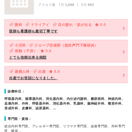
アクセス数 7月:
1,098
| 6月:
992
眼科
ドライアイ
目の疲れ・涙が出る
5.0
医師も看護師も親切丁寧です
小児科
クループ症候群（急性声門下喉頭炎）
発熱（子供）
5.0
とても信頼出来る病院
産婦人科
出産
5.0
出産でお世話になりました。
診療科目：
呼吸器内科、循環器内科、消化器内科、内分泌代謝科、糖尿病科、神経内科、
血液内科、外科、呼吸器外科、消化器外科、乳腺科、脳神経外科、整形外科、
形成外科、皮膚科、泌尿器科、…
専門医・資格：
総合内科専門医、アレルギー専門医、リウマチ専門医、血液専門医、外科専門
医、糖尿…