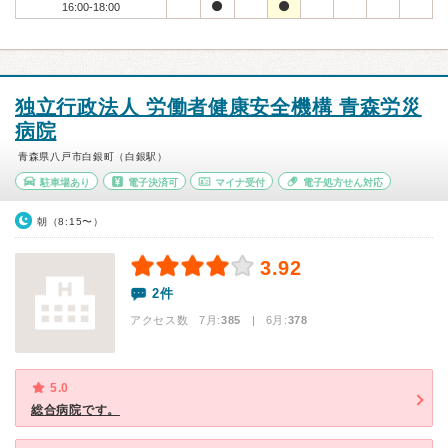
16:00-18:00
独立行政法人 労働者健康安全機構 青森労災
病院
青森県八戸市白銀町（白銀駅）
駐車場あり
電子決済可
マイナ受付
電子処方せん対応
朝（8:15〜）
3.92
2件
アクセス数 7月:
385
| 6月:
378
5.0
総合病院です。