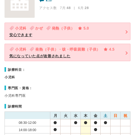
アクセス数 7月:
48
| 6月:
28
小児科
かぜ
発熱（子供）
5.0
安心できます
小児科
発熱（子供）・咳・呼吸困難（子供）
4.5
気になっていた点が改善されました
診療科目：
小児科
専門医・資格：
小児科専門医
診療時間
月
火
水
木
金
土
日
祝
08:30-12:00
14:00-18:00