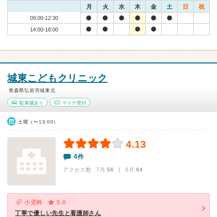
月
火
水
木
金
土
日
祝
09:00-12:30
14:00-18:00
城東こどもクリニック
青森県弘前市城東北
駐車場あり
マイナ受付
土曜（〜13:00）
4.13
4件
アクセス数 7月:
56
| 6月:
64
小児科
5.0
丁寧で優しい先生と看護師さん