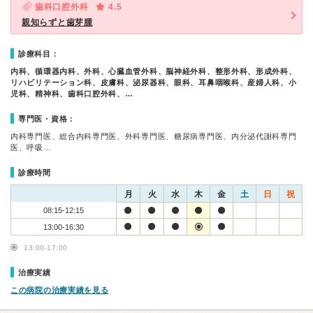
歯科口腔外科
4.5
親知らずと歯芽腫
診療科目：
内科、循環器内科、外科、心臓血管外科、脳神経外科、整形外科、形成外科、
リハビリテーション科、皮膚科、泌尿器科、眼科、耳鼻咽喉科、産婦人科、小
児科、精神科、歯科口腔外科、…
専門医・資格：
内科専門医、総合内科専門医、外科専門医、糖尿病専門医、内分泌代謝科専門
医、呼吸…
診療時間
月
火
水
木
金
土
日
祝
08:15-12:15
13:00-16:30
13:00-17:00
治療実績
この病院の治療実績を見る