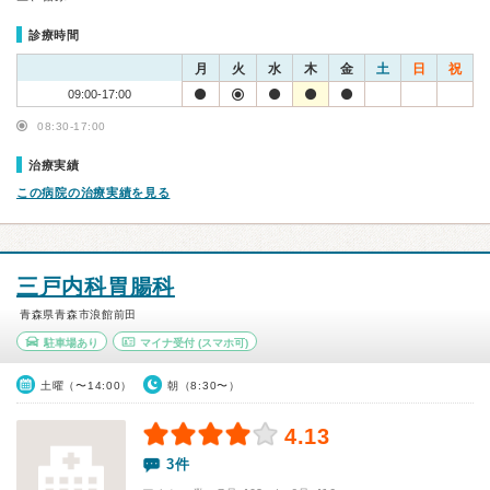
診療時間
月
火
水
木
金
土
日
祝
09:00-17:00
08:30-17:00
治療実績
この病院の治療実績を見る
三戸内科胃腸科
青森県青森市浪館前田
駐車場あり
マイナ受付
(スマホ可)
土曜（〜14:00）
朝（8:30〜）
4.13
3件