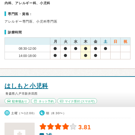
内科、アレルギー科、小児科
専門医・資格：
アレルギー専門医、小児科専門医
診療時間
月
火
水
木
金
土
日
祝
08:30-12:00
14:00-18:00
はしもと小児科
青森県八戸市新井田西
駐車場あり
ネット予約
マイナ受付
(スマホ可)
土曜（〜12:00）
朝（8:30〜）
3.81
2件