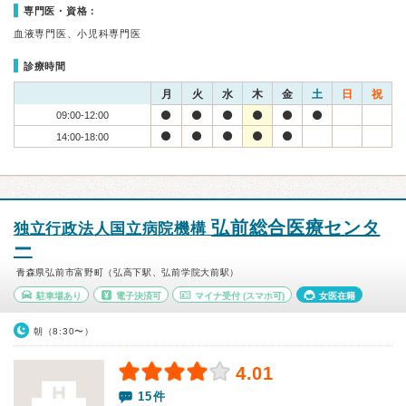
専門医・資格：
血液専門医、小児科専門医
診療時間
月
火
水
木
金
土
日
祝
09:00-12:00
14:00-18:00
弘前総合医療センタ
独立行政法人国立病院機構
ー
青森県弘前市富野町（弘高下駅、弘前学院大前駅）
駐車場あり
電子決済可
マイナ受付
(スマホ可)
女医在籍
朝（8:30〜）
4.01
15件