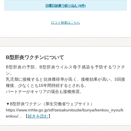
日曜日診療で絞り込む (6件)
口コミ検索はこちら
B型肝炎ワクチンについて
B型肝炎の予防、B型肝炎ウイルス母子感染を予防するワクチ
ン。
乳児期に接種すると抗体獲得率が高く、接種効果が高い。3回接
種後、少なくとも15年間持続するとされる。
パートナーがキャリアの場合も接種推奨。
▼B型肝炎ワクチン（厚生労働省ウェブサイト）
https://www.mhlw.go.jp/stf/seisakunitsuite/bunya/kenkou_iryou/k
enkou/… 【
続きを読む
】