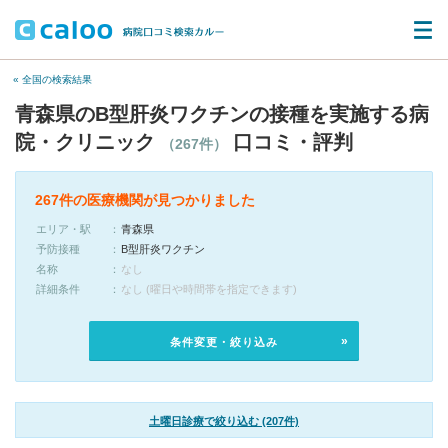
« 全国の検索結果
青森県のB型肝炎ワクチンの接種を実施する病
院・クリニック
口コミ・評判
（267件）
267件の医療機関が見つかりました
エリア・駅
青森県
予防接種
B型肝炎ワクチン
名称
なし
詳細条件
なし (曜日や時間帯を指定できます)
条件変更・絞り込み
土曜日診療で絞り込む (207件)