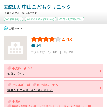
中山こどもクリニック
医療法人
青森県八戸市江陽（小中野駅）
駐車場あり
マイナ受付
(スマホ可)
電子処方せん対応
土曜（〜18:15）
4.08
8件
アクセス数 7月:
106
| 6月:
131
小児科
5.0
心強いです。
アレルギー科
目が赤い
5.0
評判がとても良いだけありました
小児科
便秘・発熱（子供）・ひきつけ・けいれん（子供）・下痢（子供）