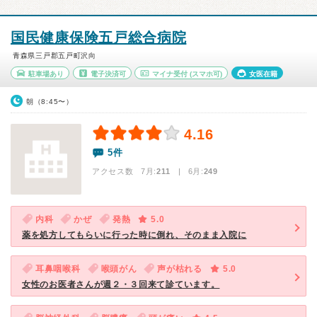
国民健康保険五戸総合病院
青森県三戸郡五戸町沢向
駐車場あり
電子決済可
マイナ受付
(スマホ可)
女医在籍
朝（8:45〜）
4.16
5件
アクセス数 7月:
211
| 6月:
249
内科
かぜ
発熱
5.0
薬を処方してもらいに行った時に倒れ、そのまま入院に
耳鼻咽喉科
喉頭がん
声が枯れる
5.0
女性のお医者さんが週２・３回来て診ています。