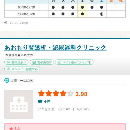
月
火
水
木
金
土
日
祝
08:30-12:30
14:00-18:00
13:00-14:00
あおもり腎透析・泌尿器科クリニック
青森県青森市西大野
駐車場あり
電子決済可
マイナ受付
(スマホ可)
オンライン診療対応
土曜（〜12:30）
3.98
4件
アクセス数 7月:
169
| 6月:
265
5.0