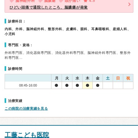
脳神経外科
脳膿瘍
頭が痛い
4.5
ひどい頭痛で通院したところ、脳膿瘍が発覚
診療科目：
内科、外科、脳神経外科、整形外科、皮膚科、眼科、耳鼻咽喉科、産婦人科、
小児科
専門医・資格：
外科専門医、消化器病専門医、消化器外科専門医、脳神経外科専門医、整形外
科専門医…
診療時間
月
火
水
木
金
土
日
祝
08:45-16:00
治療実績
この病院の治療実績を見る
工藤こども医院