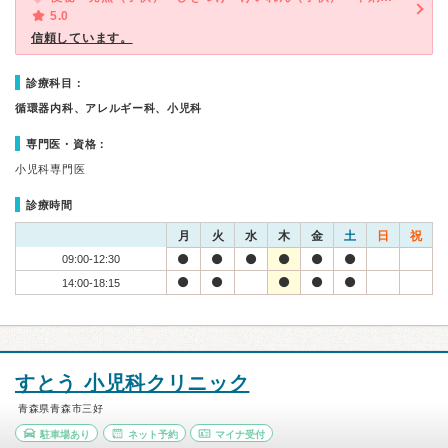
5.0
信頼しています。
診療科目：
循環器内科、アレルギー科、小児科
専門医・資格：
小児科専門医
診療時間
月
火
水
木
金
土
日
祝
09:00-12:30
14:00-18:15
すとう 小児科クリニック
青森県青森市三好
駐車場あり
ネット予約
マイナ受付