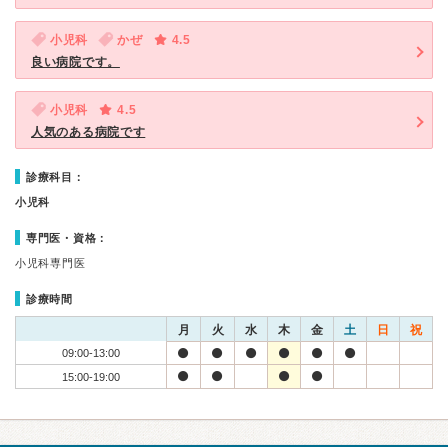
小児科
かぜ
4.5
良い病院です。
小児科
4.5
人気のある病院です
診療科目：
小児科
専門医・資格：
小児科専門医
診療時間
月
火
水
木
金
土
日
祝
09:00-13:00
15:00-19:00