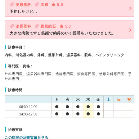
泌尿器科
血尿
5.0
予約したけど…
泌尿器科
膀胱結石
5.0
大きな病院ですし笑顔で納得のいく説明をいただけました。
診療科目：
内科、消化器内科、外科、整形外科、泌尿器科、眼科、ペインクリニック
専門医・資格：
外科専門医、泌尿器科専門医、透析専門医、頭痛専門医、整形外科専門医、手
外科専門…
診療時間
月
火
水
木
金
土
日
祝
08:30-12:00
14:30-17:30
治療実績
この病院の治療実績を見る