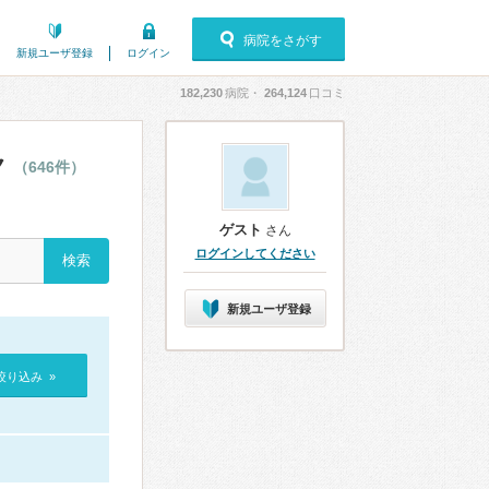
病院をさがす
新規ユーザ登録
ログイン
182,230
病院・
264,124
口コミ
ク
（646件）
ゲスト
さん
ログインしてください
新規ユーザ登録
絞り込み »