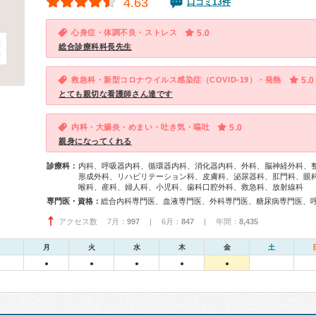
4.63
口コミ13件
心身症・体調不良・ストレス
5.0
総合診療科科長先生
救急科・新型コロナウイルス感染症（COVID-19）・発熱
5.0
とても親切な看護師さん達です
内科・大腸炎・めまい・吐き気・嘔吐
5.0
親身になってくれる
診療科：
内科、呼吸器内科、循環器内科、消化器内科、外科、脳神経外科、
形成外科、リハビリテーション科、皮膚科、泌尿器科、肛門科、眼
喉科、産科、婦人科、小児科、歯科口腔外科、救急科、放射線科
専門医・資格：
アクセス数 7月：
997
| 6月：
847
| 年間：
8,435
月
火
水
木
金
土
●
●
●
●
●