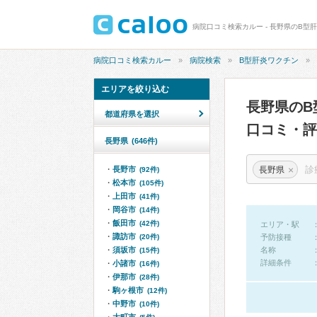
病院口コミ検索カルー - 長野県のB型
病院口コミ検索カルー
病院検索
B型肝炎ワクチン
エリアを絞り込む
長野県のB
都道府県を選択
口コミ・評
長野県
(646件)
×
長野県
長野市
(92件)
松本市
(105件)
上田市
(41件)
岡谷市
(14件)
飯田市
(42件)
エリア・駅
諏訪市
(20件)
予防接種
須坂市
名称
(15件)
詳細条件
小諸市
(16件)
伊那市
(28件)
駒ヶ根市
(12件)
中野市
(10件)