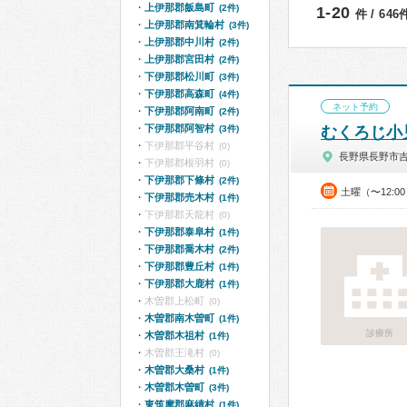
上伊那郡飯島町
(2件)
1-20
件 / 64
上伊那郡南箕輪村
(3件)
上伊那郡中川村
(2件)
上伊那郡宮田村
(2件)
下伊那郡松川町
(3件)
下伊那郡高森町
(4件)
ネット予約
下伊那郡阿南町
(2件)
下伊那郡阿智村
(3件)
むくろじ小
下伊那郡平谷村
(0)
長野県長野市
下伊那郡根羽村
(0)
下伊那郡下條村
(2件)
土曜（〜12:0
下伊那郡売木村
(1件)
下伊那郡天龍村
(0)
下伊那郡泰阜村
(1件)
下伊那郡喬木村
(2件)
下伊那郡豊丘村
(1件)
下伊那郡大鹿村
(1件)
木曽郡上松町
(0)
木曽郡南木曽町
(1件)
診療所
木曽郡木祖村
(1件)
木曽郡王滝村
(0)
木曽郡大桑村
(1件)
木曽郡木曽町
(3件)
東筑摩郡麻績村
(1件)