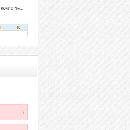
総合内科専門医、リウマチ専門医、血液専門医、外科専門医、糖尿病専門医、内分泌代謝科専門医、呼吸器専門医、循環器専門医、心臓血管外科専門医、高血圧専門医、消化器病専門医、消化器外科専門医、肝臓専門医、消化器内視鏡専門医、泌尿器科専門医、腎臓専門医、透析専門医、神経内科専門医、脳神経外科専門医、整形外科専門医、リハビリテーション科専門医、脊椎脊髄外科専門医、形成外科専門医、皮膚科専門医、眼科専門医、耳鼻咽喉科専門医、産婦人科専門医、乳腺専門医、産科婦人科腹腔鏡技術認定医、小児科専門医、小児外科専門医、認知症専門医、精神科専門医、麻酔科専門医、緩和医療専門医、病理専門医、口腔外科専門医、核医学専門医、放射線科専門医、がん治療認定医
日
祝