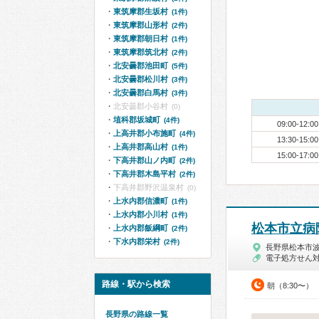
東筑摩郡生坂村
(1件)
東筑摩郡山形村
(2件)
東筑摩郡朝日村
(1件)
東筑摩郡筑北村
(2件)
北安曇郡池田町
(5件)
北安曇郡松川村
(3件)
北安曇郡白馬村
(3件)
北安曇郡小谷村
(0)
埴科郡坂城町
(4件)
09:00-12:00
上高井郡小布施町
(4件)
13:30-15:00
上高井郡高山村
(1件)
15:00-17:00
下高井郡山ノ内町
(2件)
下高井郡木島平村
(2件)
下高井郡野沢温泉村
(0)
上水内郡信濃町
(1件)
上水内郡小川村
(1件)
松本市立病
上水内郡飯綱町
(2件)
下水内郡栄村
(2件)
長野県松本市
電子処方せん
路線・駅から検索
朝（8:30〜）
長野県の路線一覧