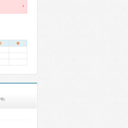
日
祝
可)