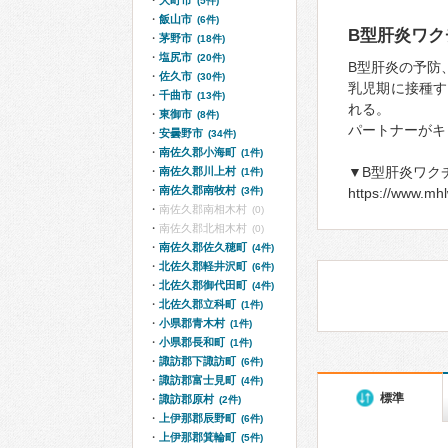
大町市
(5件)
飯山市
(6件)
B型肝炎ワク
茅野市
(18件)
塩尻市
(20件)
B型肝炎の予防
佐久市
(30件)
乳児期に接種す
千曲市
(13件)
れる。
東御市
(8件)
パートナーがキ
安曇野市
(34件)
南佐久郡小海町
(1件)
▼B型肝炎ワク
南佐久郡川上村
(1件)
南佐久郡南牧村
(3件)
https://www.mhl
南佐久郡南相木村
(0)
南佐久郡北相木村
(0)
南佐久郡佐久穂町
(4件)
北佐久郡軽井沢町
(6件)
北佐久郡御代田町
(4件)
北佐久郡立科町
(1件)
小県郡青木村
(1件)
小県郡長和町
(1件)
諏訪郡下諏訪町
(6件)
諏訪郡富士見町
(4件)
標準
諏訪郡原村
(2件)
上伊那郡辰野町
(6件)
上伊那郡箕輪町
(5件)