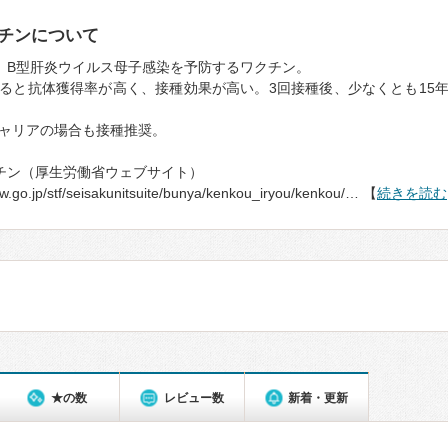
チンについて
、B型肝炎ウイルス母子感染を予防するワクチン。
ると抗体獲得率が高く、接種効果が高い。3回接種後、少なくとも15
ャリアの場合も接種推奨。
チン（厚生労働省ウェブサイト）
w.go.jp/stf/seisakunitsuite/bunya/kenkou_iryou/kenkou/… 【
続きを読む
★の数
レビュー数
新着・更新