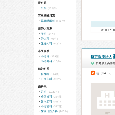
眼科系
眼科
(151件)
耳鼻咽喉科系
耳鼻咽喉科
(112件)
産婦人科系
08:30-17:00
産科
(24件)
婦人科
(61件)
産婦人科
(69件)
小児科系
小児科
特定医療法人
(389件)
小児外科
(18件)
長野県上高井
精神科系
朝（8:45〜）
精神科
(144件)
心療内科
(96件)
歯科系
歯科
(1,029件)
矯正歯科
(284件)
歯周病科
(51件)
小児歯科
(537件)
歯科口腔外科
(240件)
病院