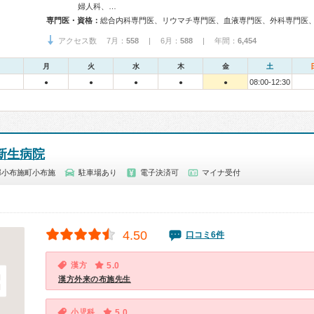
婦人科、…
専門医・資格：
アクセス数 7月：
558
| 6月：
588
| 年間：
6,454
月
火
水
木
金
土
08:00-12:30
●
●
●
●
●
新生病院
郡小布施町小布施
駐車場あり
電子決済可
マイナ受付
4.50
口コミ6件
漢方
5.0
漢方外来の布施先生
小児科
5.0