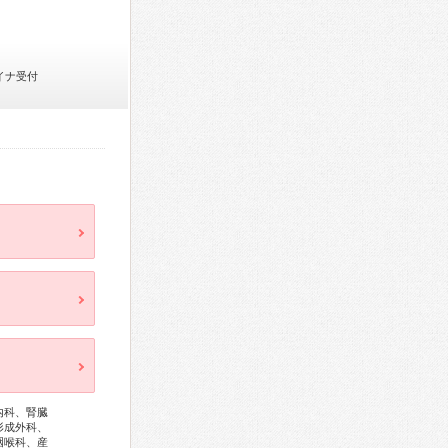
イナ受付
内科、腎臓
形成外科、
咽喉科、産