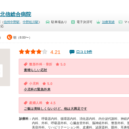
北信総合病院
西（
信州中野駅
、
中野松川駅
）
駐車場あり
電子決済可
治療実績
マ
対応
0）
朝（8:00〜）
4.21
口コミ9件
整形外科・骨折
5.0
素晴らしい応対
小児科
5.0
小児科の緊急外来
産婦人科
4.5
ご飯は美味しくないけど、他は大満足です
診療科：
内科、呼吸器内科、循環器内科、消化器内科、内分泌代謝科、神経
内科、外科、呼吸器外科、心臓血管外科、脳神経外科、整形外科、
美容外科、リハビリテーション科、皮膚科、泌尿器科、眼科、耳鼻