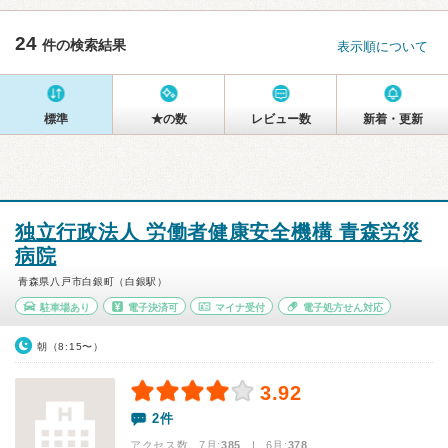
24
件の検索結果
表示順について
標準
★の数
レビュー数
新着・更新
独立行政法人 労働者健康安全機構 青森労災
病院
青森県八戸市白銀町（白銀駅）
駐車場あり
電子決済可
マイナ受付
電子処方せん対応
朝（8:15〜）
3.92
2件
アクセス数 7月:
385
| 6月:
378