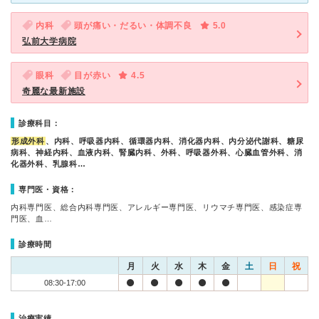
内科
頭が痛い・だるい・体調不良
5.0
弘前大学病院
眼科
目が赤い
4.5
奇麗な最新施設
診療科目：
形成外科
、内科、呼吸器内科、循環器内科、消化器内科、内分泌代謝科、糖尿
病科、神経内科、血液内科、腎臓内科、外科、呼吸器外科、心臓血管外科、消
化器外科、乳腺科…
専門医・資格：
内科専門医、総合内科専門医、アレルギー専門医、リウマチ専門医、感染症専
門医、血…
診療時間
月
火
水
木
金
土
日
祝
08:30-17:00
治療実績