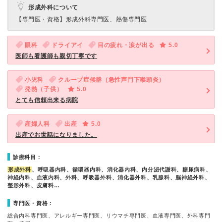
形成外科について
【専門医・資格】
形成外科専門医、熱傷専門医
眼科
ドライアイ
目の疲れ・涙が出る
5.0
医師も看護師も親切丁寧です
小児科
クループ症候群（急性声門下喉頭炎）
発熱（子供）
5.0
とても信頼出来る病院
産婦人科
出産
5.0
出産でお世話になりました。
診療科目：
形成外科
、呼吸器内科、循環器内科、消化器内科、内分泌代謝科、糖尿病科、
神経内科、血液内科、外科、呼吸器外科、消化器外科、乳腺科、脳神経外科、
整形外科、皮膚科…
専門医・資格：
総合内科専門医、アレルギー専門医、リウマチ専門医、血液専門医、外科専門