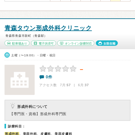
青森タウン形成外科クリニック
青森県青森市新町（青森駅）
駐車場あり
電子決済可
オンライン診療対応
女医在籍
土曜（〜19:00）・日曜・祝日
－
0件
アクセス数 7月:
57
| 6月:
37
形成外科について
【専門医・資格】
形成外科専門医
診療科目：
形成外科
、美容外科、皮膚科、美容皮膚科