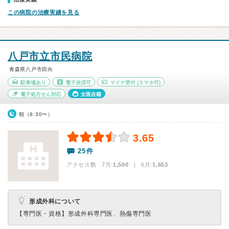
この病院の治療実績を見る
八戸市立市民病院
青森県八戸市田向
駐車場あり
電子決済可
マイナ受付
(スマホ可)
電子処方せん対応
女医在籍
朝（8:30〜）
3.65
25件
アクセス数 7月:
1,500
| 6月:
1,653
形成外科について
【専門医・資格】
形成外科専門医、熱傷専門医