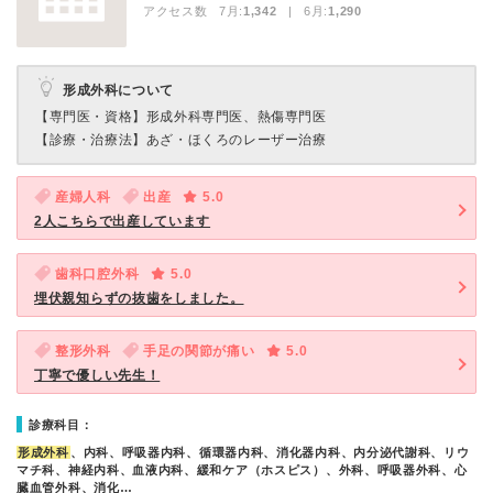
アクセス数 7月:
1,342
| 6月:
1,290
形成外科について
【専門医・資格】
形成外科専門医、熱傷専門医
【診療・治療法】
あざ・ほくろのレーザー治療
産婦人科
出産
5.0
2人こちらで出産しています
歯科口腔外科
5.0
埋伏親知らずの抜歯をしました。
整形外科
手足の関節が痛い
5.0
丁寧で優しい先生！
診療科目：
形成外科
、内科、呼吸器内科、循環器内科、消化器内科、内分泌代謝科、リウ
マチ科、神経内科、血液内科、緩和ケア（ホスピス）、外科、呼吸器外科、心
臓血管外科、消化…