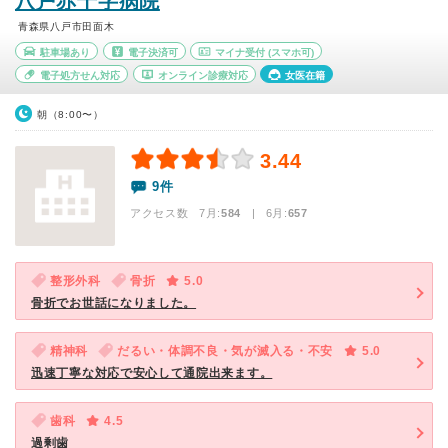
八戸赤十字病院
青森県八戸市田面木
駐車場あり
電子決済可
マイナ受付
(スマホ可)
電子処方せん対応
オンライン診療対応
女医在籍
朝（8:00〜）
3.44
9件
アクセス数 7月:
584
| 6月:
657
整形外科
骨折
5.0
骨折でお世話になりました。
精神科
だるい・体調不良・気が滅入る・不安
5.0
迅速丁寧な対応で安心して通院出来ます。
歯科
4.5
過剰歯