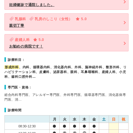
妊婦健診で通院しました。
乳腺科
乳房のしこり（女性）
5.0
親切丁寧
産婦人科
5.0
お勧めの病院です！
診療科目：
形成外科
、内科、循環器内科、消化器内科、外科、脳神経外科、整形外科、リ
ハビリテーション科、皮膚科、泌尿器科、眼科、耳鼻咽喉科、産婦人科、小児
科、歯科口腔外科…
専門医・資格：
総合内科専門医、アレルギー専門医、外科専門医、循環器専門医、消化器病専
門医、消…
診療時間
月
火
水
木
金
土
日
祝
08:30-12:30