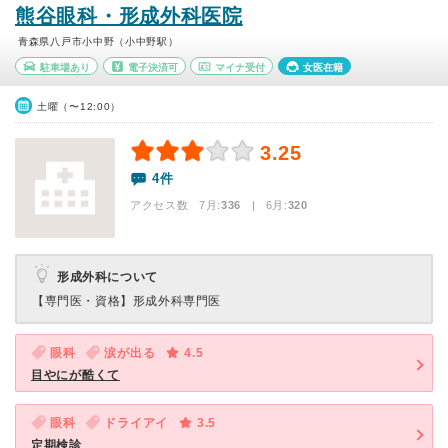
熊谷眼科・形成外科医院
青森県八戸市小中野（小中野駅）
駐車場あり
電子決済可
マイナ受付
女医在籍
土曜（〜12:00）
3.25
4件
アクセス数 7月:
336
| 6月:
320
形成外科について
【専門医・資格】
形成外科専門医
眼科
涙が出る
4.5
目やにが酷くて
眼科
ドライアイ
3.5
定期検診