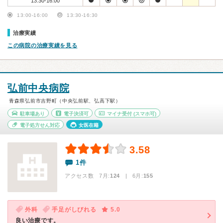
13:30-16:00
13:00-16:00
13:30-16:30
治療実績
この病院の治療実績を見る
弘前中央病院
青森県弘前市吉野町（中央弘前駅、弘高下駅）
駐車場あり
電子決済可
マイナ受付
(スマホ可)
電子処方せん対応
女医在籍
3.58
1件
アクセス数 7月:
124
| 6月:
155
外科
手足がしびれる
5.0
良い治療です。