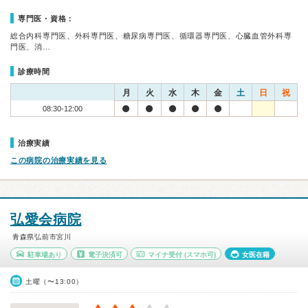
専門医・資格：
総合内科専門医、外科専門医、糖尿病専門医、循環器専門医、心臓血管外科専
門医、消…
診療時間
月
火
水
木
金
土
日
祝
08:30-12:00
治療実績
この病院の治療実績を見る
弘愛会病院
青森県弘前市宮川
駐車場あり
電子決済可
マイナ受付
(スマホ可)
女医在籍
土曜（〜13:00）