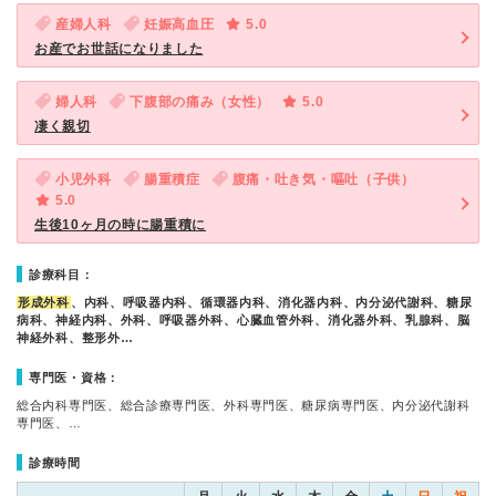
産婦人科
妊娠高血圧
5.0
お産でお世話になりました
婦人科
下腹部の痛み（女性）
5.0
凄く親切
小児外科
腸重積症
腹痛・吐き気・嘔吐（子供）
5.0
生後10ヶ月の時に腸重積に
診療科目：
形成外科
、内科、呼吸器内科、循環器内科、消化器内科、内分泌代謝科、糖尿
病科、神経内科、外科、呼吸器外科、心臓血管外科、消化器外科、乳腺科、脳
神経外科、整形外…
専門医・資格：
総合内科専門医、総合診療専門医、外科専門医、糖尿病専門医、内分泌代謝科
専門医、…
診療時間