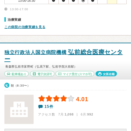
13:00-16:30
13:00-17:00
治療実績
この病院の治療実績を見る
弘前総合医療センタ
独立行政法人国立病院機構
ー
青森県弘前市富野町（弘高下駅、弘前学院大前駅）
駐車場あり
電子決済可
マイナ受付
(スマホ可)
女医在籍
朝（8:30〜）
4.01
15件
アクセス数 7月:
1,098
| 6月:
992