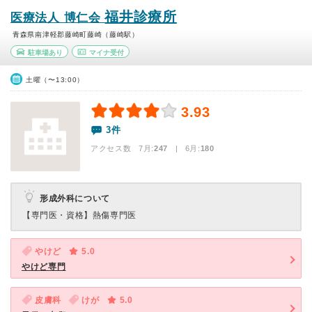
福井診療所
医療法人 博仁会
青森県南津軽郡藤崎町藤崎（藤崎駅）
駐車場あり
マイナ受付
土曜（〜13:00）
3.93
3件
アクセス数 7月:
247
| 6月:
180
形成外科について
【専門医・資格】
熱傷専門医
やけど
5.0
やけど専門
皮膚科
けが
5.0