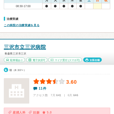
月
火
水
木
金
土
日
祝
08:30-17:00
治療実績
この病院の治療実績を見る
三沢市立三沢病院
青森県三沢市三沢
駐車場あり
電子決済可
マイナ受付
(スマホ可)
女医在籍
朝（8:30〜）
3.60
11件
アクセス数 7月:
641
| 6月:
646
産婦人科
妊娠
5.0