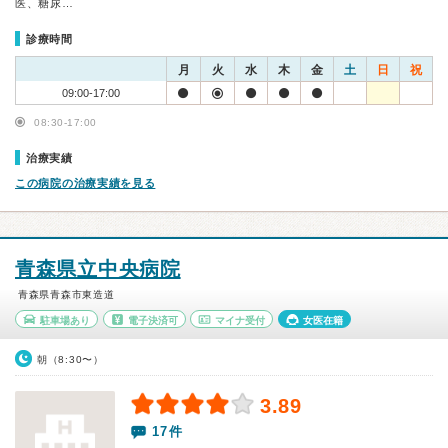
医、糖尿…
診療時間
月
火
水
木
金
土
日
祝
09:00-17:00
08:30-17:00
治療実績
この病院の治療実績を見る
青森県立中央病院
青森県青森市東造道
駐車場あり
電子決済可
マイナ受付
女医在籍
朝（8:30〜）
3.89
17件