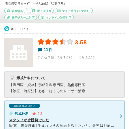
青森県弘前市本町（中央弘前駅、弘高下駅）
駐車場あり
電子決済可
マイナ受付
(スマホ可)
電子処方せん対応
オンライン診療対応
朝（8:30〜）
3.58
11件
アクセス数 7月:
1,076
| 6月:
1,143
形成外科について
【専門医・資格】
形成外科専門医、熱傷専門医
【診療・治療法】
あざ・ほくろのレーザー治療
形成外科の口コミ
形成外科
4.5
スタッフが皆親切でした
[症状・来院理由] 生まれつきの疾患を治したいと、最初は他病院で診察を受けましたが、そこでは対応できなかったため紹介を受け受診しました。 [医師の診断・治療法] 生まれつき骨が変形しており、生活