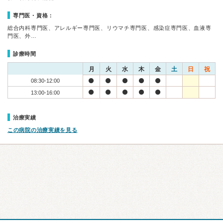
専門医・資格：
総合内科専門医、アレルギー専門医、リウマチ専門医、感染症専門医、血液専
門医、外…
診療時間
月
火
水
木
金
土
日
祝
08:30-12:00
13:00-16:00
治療実績
この病院の治療実績を見る