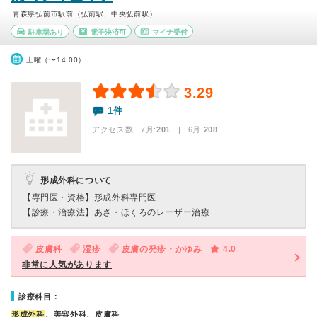
青森県弘前市駅前（弘前駅、中央弘前駅）
駐車場あり
電子決済可
マイナ受付
土曜（〜14:00）
3.29
1件
アクセス数 7月:
201
| 6月:
208
形成外科について
【専門医・資格】
形成外科専門医
【診療・治療法】
あざ・ほくろのレーザー治療
皮膚科
湿疹
皮膚の発疹・かゆみ
4.0
非常に人気があります
診療科目：
形成外科
、美容外科、皮膚科