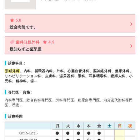
5.0
総合病院です。
歯科口腔外科
4.5
親知らずと歯芽腫
診療科目：
形成外科
、内科、循環器内科、外科、心臓血管外科、脳神経外科、整形外科、
リハビリテーション科、皮膚科、泌尿器科、眼科、耳鼻咽喉科、産婦人科、小
児科、精神科、歯…
専門医・資格：
内科専門医、総合内科専門医、外科専門医、糖尿病専門医、内分泌代謝科専門
医、呼吸…
診療時間
月
火
水
木
金
土
日
祝
08:15-12:15