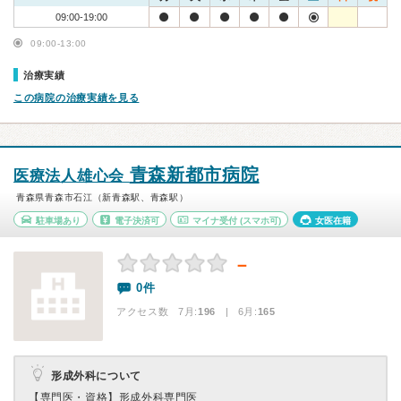
09:00-19:00
09:00-13:00
治療実績
この病院の治療実績を見る
青森新都市病院
医療法人雄心会
青森県青森市石江（新青森駅、青森駅）
駐車場あり
電子決済可
マイナ受付
(スマホ可)
女医在籍
－
0件
アクセス数 7月:
196
| 6月:
165
形成外科について
【専門医・資格】
形成外科専門医