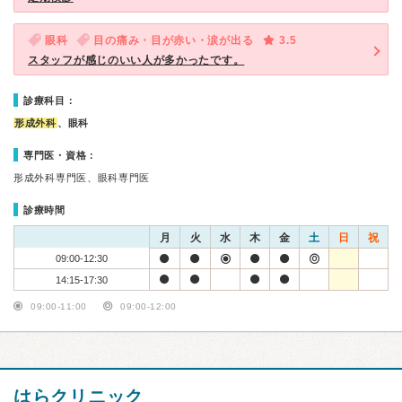
眼科
目の痛み・目が赤い・涙が出る
3.5
スタッフが感じのいい人が多かったです。
診療科目：
形成外科
、眼科
専門医・資格：
形成外科専門医、眼科専門医
診療時間
月
火
水
木
金
土
日
祝
09:00-12:30
14:15-17:30
09:00-11:00
09:00-12:00
はらクリニック