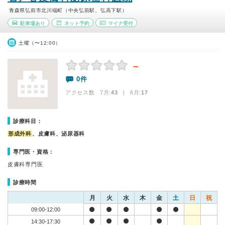
青森県弘前市北川端町（中央弘前駅、弘高下駅）
駐車場あり
ネット予約
マイナ受付
土曜（〜12:00）
－
0件
アクセス数 7月:
43
| 6月:
17
診療科目：
形成外科
、皮膚科、泌尿器科
専門医・資格：
皮膚科専門医
診療時間
月
火
水
木
金
土
日
祝
09:00-12:00
14:30-17:30