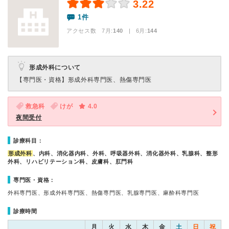
3.22
1件
アクセス数 7月:
140
| 6月:
144
形成外科について
【専門医・資格】
形成外科専門医、熱傷専門医
救急科
けが
4.0
夜間受付
診療科目：
形成外科
、内科、消化器内科、外科、呼吸器外科、消化器外科、乳腺科、整形
外科、リハビリテーション科、皮膚科、肛門科
専門医・資格：
外科専門医、形成外科専門医、熱傷専門医、乳腺専門医、麻酔科専門医
診療時間
月
火
水
木
金
土
日
祝