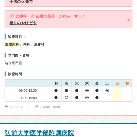
子供の火傷で
皮膚科
皮膚の発疹・かゆみ
3.5
福井のやけどや
診療科目：
形成外科
、内科、皮膚科
専門医・資格：
熱傷専門医
診療時間
月
火
水
木
金
土
日
祝
09:00-12:30
14:00-19:00
09:00-13:00
14:00-18:00
弘前大学医学部附属病院