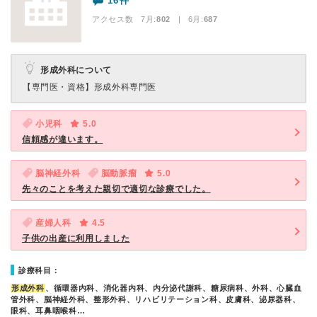
16件
アクセス数 7月:
802
| 6月:
687
形成外科について
【専門医・資格】
形成外科専門医
小児科
5.0
信頼感が違います。
脳神経外科
脳動脈瘤
5.0
先々のことを考えた親切で適切な診療でした。
産婦人科
4.5
子供の出産に利用しました
診療科目：
形成外科
、循環器内科、消化器内科、内分泌代謝科、糖尿病科、外科、心臓血
管外科、脳神経外科、整形外科、リハビリテーション科、皮膚科、泌尿器科、
眼科、耳鼻咽喉科…