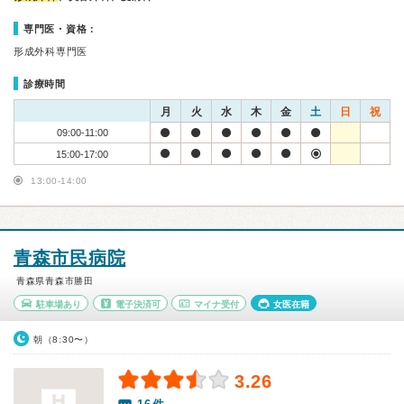
専門医・資格：
形成外科専門医
診療時間
月
火
水
木
金
土
日
祝
09:00-11:00
15:00-17:00
13:00-14:00
青森市民病院
青森県青森市勝田
駐車場あり
電子決済可
マイナ受付
女医在籍
朝（8:30〜）
3.26