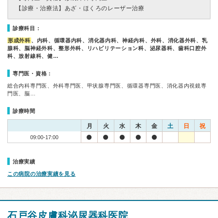
【診療・治療法】
あざ・ほくろのレーザー治療
診療科目：
形成外科
、内科、循環器内科、消化器内科、神経内科、外科、消化器外科、乳
腺科、脳神経外科、整形外科、リハビリテーション科、泌尿器科、歯科口腔外
科、放射線科、健…
専門医・資格：
総合内科専門医、外科専門医、甲状腺専門医、循環器専門医、消化器内視鏡専
門医、脳…
診療時間
月
火
水
木
金
土
日
祝
09:00-17:00
治療実績
この病院の治療実績を見る
石戸谷皮膚科泌尿器科医院