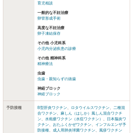
育児相談
一般的な不妊治療
卵管形成手術
高度な不妊治療
卵子凍結保存
その他 小児科系
小児内分泌疾患の診療
その他 精神科系
精神療法
虫歯
虫歯・親知らずの抜歯
神経ブロック
神経ブロック
予防接種
B型肝炎ワクチン
、
ロタウイルスワクチン
、
二種混
合ワクチン
、
麻しん（はしか）風しん混合ワクチ
ン
、
水疱瘡ワクチン（水痘ワクチン）
、
日本脳炎ワ
クチン
、
おたふくかぜワクチン
、
インフルエンザ予
防接種
、
成人用肺炎球菌ワクチン
、
風疹ワクチン