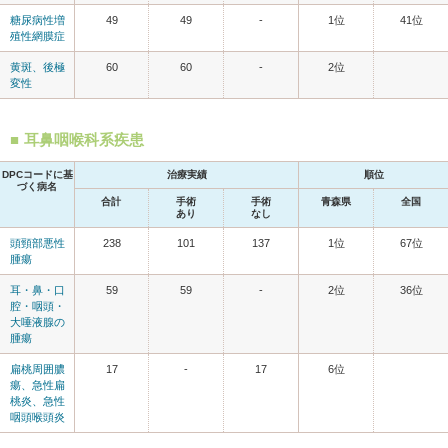
糖尿病性増
49
49
-
1位
41位
殖性網膜症
黄斑、後極
60
60
-
2位
変性
耳鼻咽喉科系疾患
DPCコードに基
治療実績
順位
づく病名
合計
手術
手術
青森県
全国
あり
なし
頭頸部悪性
238
101
137
1位
67位
腫瘍
耳・鼻・口
59
59
-
2位
36位
腔・咽頭・
大唾液腺の
腫瘍
扁桃周囲膿
17
-
17
6位
瘍、急性扁
桃炎、急性
咽頭喉頭炎