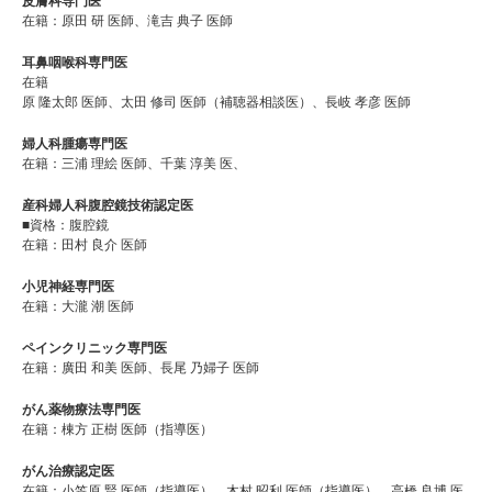
皮膚科専門医
在籍：原田 研 医師、滝吉 典子 医師
耳鼻咽喉科専門医
在籍
原 隆太郎 医師、太田 修司 医師（補聴器相談医）、長岐 孝彦 医師
婦人科腫瘍専門医
在籍：三浦 理絵 医師、千葉 淳美 医、
産科婦人科腹腔鏡技術認定医
■資格：腹腔鏡
在籍：田村 良介 医師
小児神経専門医
在籍：大瀧 潮 医師
ペインクリニック専門医
在籍：廣田 和美 医師、長尾 乃婦子 医師
がん薬物療法専門医
在籍：棟方 正樹 医師（指導医）
がん治療認定医
在籍：⼩笠原 賢 医師（指導医）、木村 昭利 医師（指導医）、高橋 良博 医