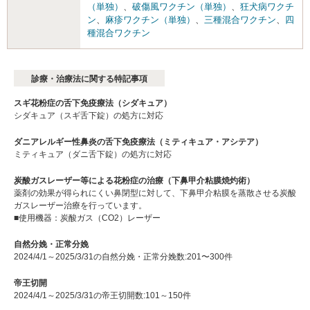
（単独）
、
破傷風ワクチン（単独）
、
狂犬病ワクチ
ン
、
麻疹ワクチン（単独）
、
三種混合ワクチン
、
四
種混合ワクチン
診療・治療法に関する特記事項
スギ花粉症の舌下免疫療法（シダキュア）
シダキュア（スギ舌下錠）の処方に対応
ダニアレルギー性鼻炎の舌下免疫療法（ミティキュア・アシテア）
ミティキュア（ダニ舌下錠）の処方に対応
炭酸ガスレーザー等による花粉症の治療（下鼻甲介粘膜焼灼術）
薬剤の効果が得られにくい鼻閉型に対して、下鼻甲介粘膜を蒸散させる炭酸
ガスレーザー治療を行っています。
■使用機器：炭酸ガス（CO2）レーザー
自然分娩・正常分娩
2024/4/1～2025/3/31の自然分娩・正常分娩数:201〜300件
帝王切開
2024/4/1～2025/3/31の帝王切開数:101～150件