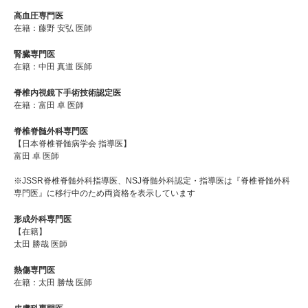
高血圧専門医
在籍：藤野 安弘 医師
腎臓専門医
在籍：中田 真道 医師
脊椎内視鏡下手術技術認定医
在籍：富田 卓 医師
脊椎脊髄外科専門医
【日本脊椎脊髄病学会 指導医】
富田 卓 医師
※JSSR脊椎脊髄外科指導医、NSJ脊髄外科認定・指導医は『脊椎脊髄外科
専門医』に移行中のため両資格を表示しています
形成外科専門医
【在籍】
太田 勝哉 医師
熱傷専門医
在籍：太田 勝哉 医師