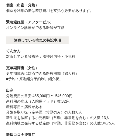
個室（出産・分娩）
個室を利用の際は差額費用を支払う必要があります。
緊急避妊薬（アフターピル）
オンライン診療ができる医師が在籍
診察している病気の特記事項
てんかん
対応している診療科：脳神経内科・小児科
更年期障害（女性）
更年期障害に対応できる医療機関（婦人科）
■予約：原則紹介予約制。紹介状。
出産
分娩費用の目安:465,000円 〜 546,000円
産科用の病床（入院用ベッド）数:32床
産科専⽤の病棟がある
分娩を取り扱う産科医（常勤のみ）の人数:6人
新生児を診察する小児科医（常勤、非常勤を含む）の人数:13人
産科病棟に在籍する助産師（常勤、非常勤を含む）の人数:34.75人
新型コロナ後遺症