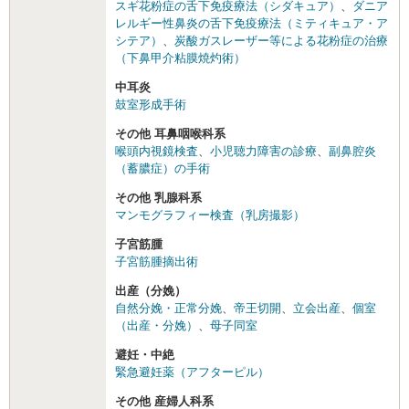
スギ花粉症の舌下免疫療法（シダキュア）
、
ダニア
レルギー性鼻炎の舌下免疫療法（ミティキュア・ア
シテア）
、
炭酸ガスレーザー等による花粉症の治療
（下鼻甲介粘膜焼灼術）
中耳炎
鼓室形成手術
その他 耳鼻咽喉科系
喉頭内視鏡検査
、
小児聴力障害の診療
、
副鼻腔炎
（蓄膿症）の手術
その他 乳腺科系
マンモグラフィー検査（乳房撮影）
子宮筋腫
子宮筋腫摘出術
出産（分娩）
自然分娩・正常分娩
、
帝王切開
、
立会出産
、
個室
（出産・分娩）
、
母子同室
避妊・中絶
緊急避妊薬（アフターピル）
その他 産婦人科系