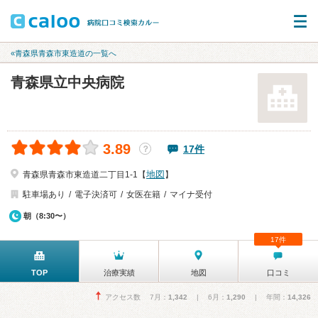
«青森県青森市東造道の一覧へ
青森県立中央病院
3.89
17件
？
地図
青森県青森市東造道二丁目1-1【
】
駐車場あり
電子決済可
女医在籍
マイナ受付
朝（8:30〜）
17件
TOP
治療実績
地図
口コミ
アクセス数 7月：
1,342
| 6月：
1,290
| 年間：
14,326