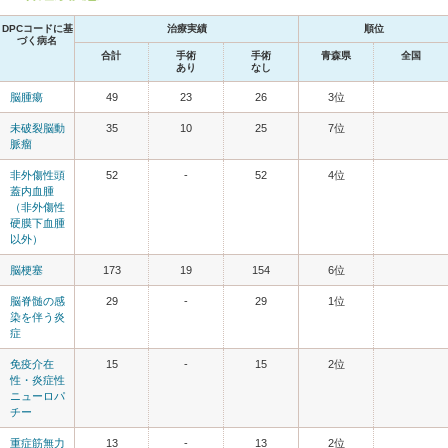
DPCコードに基
治療実績
順位
づく病名
合計
手術
手術
青森県
全国
あり
なし
脳腫瘍
49
23
26
3位
未破裂脳動
35
10
25
7位
脈瘤
非外傷性頭
52
-
52
4位
蓋内血腫
（非外傷性
硬膜下血腫
以外）
脳梗塞
173
19
154
6位
脳脊髄の感
29
-
29
1位
染を伴う炎
症
免疫介在
15
-
15
2位
性・炎症性
ニューロパ
チー
重症筋無力
13
-
13
2位