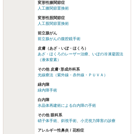
変形性膝関節症
人工膝関節置換術
変形性股関節症
人工股関節置換術
前立腺がん
前立腺がんの腹腔鏡手術
皮膚（あざ・いぼ・ほくろ）
あざ・ほくろのレーザー治療
、
いぼの冷凍凝固法
（液体窒素）
その他 皮膚･形成外科系
光線療法（紫外線・赤外線・ＰＵＶＡ）
緑内障
緑内障手術
白内障
水晶体再建術による白内障の手術
その他 眼科系
硝子体手術
、
斜視手術
、
小児視力障害の診療
アレルギー性鼻炎 / 花粉症