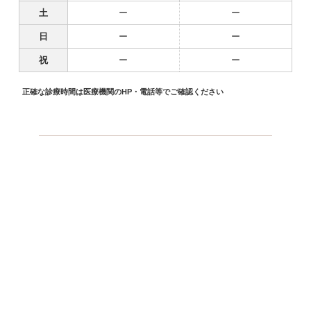
土
ー
ー
日
ー
ー
祝
ー
ー
正確な診療時間は医療機関のHP・電話等でご確認ください