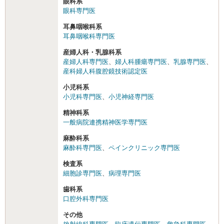
眼科系
眼科専門医
耳鼻咽喉科系
耳鼻咽喉科専門医
産婦人科・乳腺科系
産婦人科専門医
、
婦人科腫瘍専門医
、
乳腺専門医
、
産科婦人科腹腔鏡技術認定医
小児科系
小児科専門医
、
小児神経専門医
精神科系
一般病院連携精神医学専門医
麻酔科系
麻酔科専門医
、
ペインクリニック専門医
検査系
細胞診専門医
、
病理専門医
歯科系
口腔外科専門医
その他