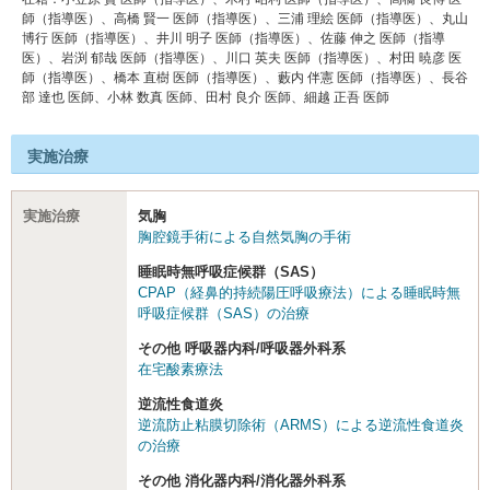
師（指導医）、高橋 賢⼀ 医師（指導医）、三浦 理絵 医師（指導医）、丸⼭
博⾏ 医師（指導医）、井川 明⼦ 医師（指導医）、佐藤 伸之 医師（指導
医）、岩渕 郁哉 医師（指導医）、川⼝ 英夫 医師（指導医）、村⽥ 暁彦 医
師（指導医）、橋本 直樹 医師（指導医）、藪内 伴憲 医師（指導医）、⻑⾕
部 達也 医師、⼩林 数真 医師、⽥村 良介 医師、細越 正吾 医師
実施治療
実施治療
気胸
胸腔鏡手術による自然気胸の手術
睡眠時無呼吸症候群（SAS）
CPAP（経鼻的持続陽圧呼吸療法）による睡眠時無
呼吸症候群（SAS）の治療
その他 呼吸器内科/呼吸器外科系
在宅酸素療法
逆流性食道炎
逆流防止粘膜切除術（ARMS）による逆流性食道炎
の治療
その他 消化器内科/消化器外科系