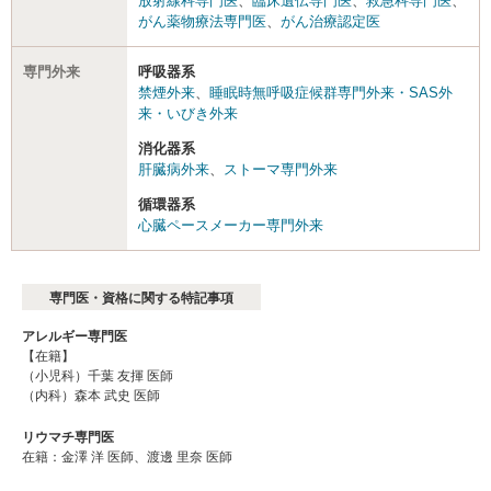
放射線科専門医
、
臨床遺伝専門医
、
救急科専門医
、
がん薬物療法専門医
、
がん治療認定医
専門外来
呼吸器系
禁煙外来
、
睡眠時無呼吸症候群専門外来・SAS外
来・いびき外来
消化器系
肝臓病外来
、
ストーマ専門外来
循環器系
心臓ペースメーカー専門外来
専門医・資格に関する特記事項
アレルギー専門医
【在籍】
（小児科）千葉 友揮 医師
（内科）森本 武史 医師
リウマチ専門医
在籍：金澤 洋 医師、渡邊 里奈 医師