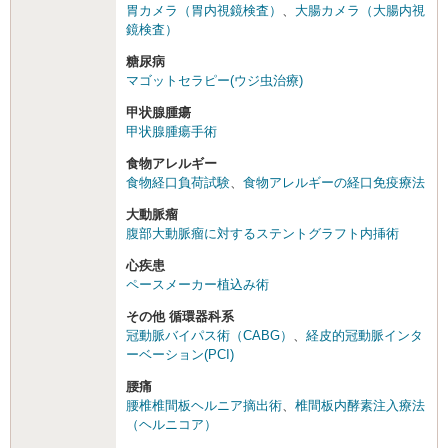
胃カメラ（胃内視鏡検査）
、
大腸カメラ（大腸内視
鏡検査）
糖尿病
マゴットセラピー(ウジ虫治療)
甲状腺腫瘍
甲状腺腫瘍手術
食物アレルギー
食物経口負荷試験
、
食物アレルギーの経口免疫療法
大動脈瘤
腹部大動脈瘤に対するステントグラフト内挿術
心疾患
ペースメーカー植込み術
その他 循環器科系
冠動脈バイパス術（CABG）
、
経皮的冠動脈インタ
ーベーション(PCI)
腰痛
腰椎椎間板ヘルニア摘出術
、
椎間板内酵素注入療法
（ヘルニコア）