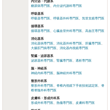
内分泌・代謝系
糖尿病専門医
、
内分泌代謝科専門医
呼吸器系
呼吸器専門医
、
呼吸器外科専門医
、
気管支鏡専門医
循環器系
循環器専門医
、
心臓血管外科専門医
、
高血圧専門医
消化器系
消化器病専門医
、
消化器外科専門医
、
肝臓専門医
、
大腸肛門病専門医
、
消化器内視鏡専門医
腎臓・泌尿器系
泌尿器科専門医
、
腎臓専門医
、
透析専門医
脳・神経系
神経内科専門医
、
脳神経外科専門医
整形外科系
整形外科専門医
、
脊椎内視鏡下手術技術認定医
、
脊
椎脊髄外科専門医
皮膚科・形成外科系
形成外科専門医
、
熱傷専門医
、
皮膚科専門医