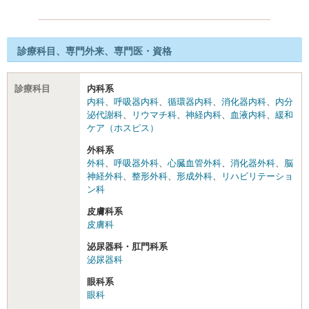
診療科目、専門外来、専門医・資格
診療科目
内科系
内科
、
呼吸器内科
、
循環器内科
、
消化器内科
、
内分
泌代謝科
、
リウマチ科
、
神経内科
、
血液内科
、
緩和
ケア（ホスピス）
外科系
外科
、
呼吸器外科
、
心臓血管外科
、
消化器外科
、
脳
神経外科
、
整形外科
、
形成外科
、
リハビリテーショ
ン科
皮膚科系
皮膚科
泌尿器科・肛門科系
泌尿器科
眼科系
眼科