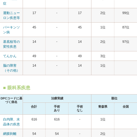
症
運動ニュー
17
-
17
2位
99位
ロン疾患等
パーキンソ
45
-
45
1位
87位
ン病
基底核等の
14
-
14
2位
97位
変性疾患
てんかん
49
-
49
3位
脳の障害
14
-
14
1位
（その他）
眼科系疾患
DPCコードに基
治療実績
順位
づく病名
合計
手術
手術
青森県
全国
あり
なし
白内障、水
616
616
-
1位
晶体の疾患
網膜剥離
54
54
-
2位