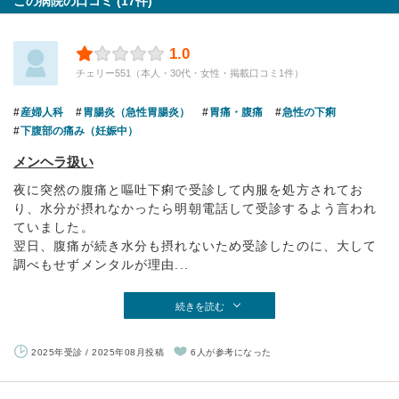
この病院の口コミ (17件)
1.0
チェリー551（本人・30代・女性・掲載口コミ1件）
産婦人科
胃腸炎（急性胃腸炎）
胃痛・腹痛
急性の下痢
下腹部の痛み（妊娠中）
メンヘラ扱い
夜に突然の腹痛と嘔吐下痢で受診して内服を処方されてお
り、水分が摂れなかったら明朝電話して受診するよう言われ
ていました。
翌日、腹痛が続き水分も摂れないため受診したのに、大して
調べもせずメンタルが理由...
続きを読む
2025年受診 / 2025年08月投稿
6人が参考になった