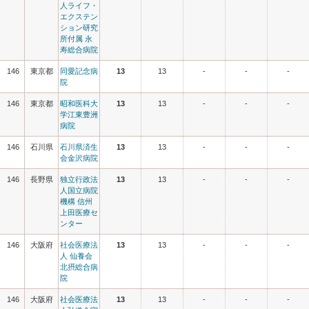
人ライフ・
エクステン
ション研究
所付属 永
寿総合病院
146
東京都
同愛記念病
13
13
-
-
-
院
146
東京都
昭和医科大
13
13
-
-
-
学江東豊洲
病院
146
石川県
石川県済生
13
13
-
-
-
会金沢病院
146
長野県
独立行政法
13
13
-
-
-
人国立病院
機構 信州
上田医療セ
ンター
146
大阪府
社会医療法
13
13
-
-
-
人 仙養会
北摂総合病
院
146
大阪府
社会医療法
13
13
-
-
-