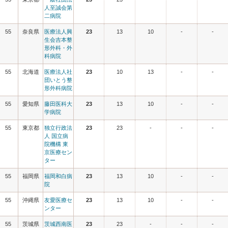
人至誠会第
二病院
55
奈良県
医療法人興
23
13
10
-
-
生会吉本整
形外科・外
科病院
55
北海道
医療法人社
23
10
13
-
-
団いとう整
形外科病院
55
愛知県
藤田医科大
23
13
10
-
-
学病院
55
東京都
独立行政法
23
23
-
-
-
人 国立病
院機構 東
京医療セン
ター
55
福岡県
福岡和白病
23
13
10
-
-
院
55
沖縄県
友愛医療セ
23
13
10
-
-
ンター
55
茨城県
茨城西南医
23
23
-
-
-