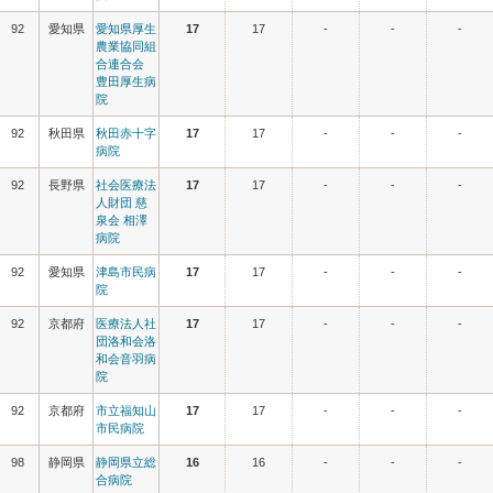
92
愛知県
愛知県厚生
17
17
-
-
-
農業協同組
合連合会
豊田厚生病
院
92
秋田県
秋田赤十字
17
17
-
-
-
病院
92
長野県
社会医療法
17
17
-
-
-
人財団 慈
泉会 相澤
病院
92
愛知県
津島市民病
17
17
-
-
-
院
92
京都府
医療法人社
17
17
-
-
-
団洛和会洛
和会音羽病
院
92
京都府
市立福知山
17
17
-
-
-
市民病院
98
静岡県
静岡県立総
16
16
-
-
-
合病院