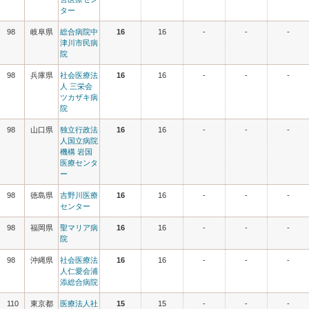
ター
98
岐阜県
総合病院中
16
16
-
-
-
津川市民病
院
98
兵庫県
社会医療法
16
16
-
-
-
人 三栄会
ツカザキ病
院
98
山口県
独立行政法
16
16
-
-
-
人国立病院
機構 岩国
医療センタ
ー
98
徳島県
吉野川医療
16
16
-
-
-
センター
98
福岡県
聖マリア病
16
16
-
-
-
院
98
沖縄県
社会医療法
16
16
-
-
-
人仁愛会浦
添総合病院
110
東京都
医療法人社
15
15
-
-
-