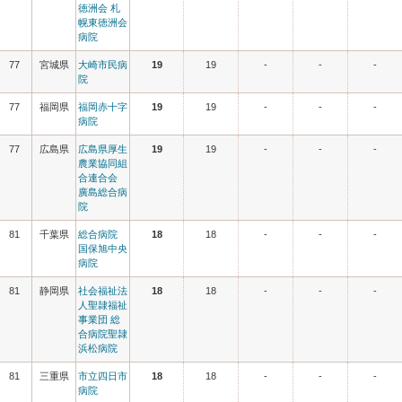
徳洲会 札
幌東徳洲会
病院
77
宮城県
大崎市民病
19
19
-
-
-
院
77
福岡県
福岡赤十字
19
19
-
-
-
病院
77
広島県
広島県厚生
19
19
-
-
-
農業協同組
合連合会
廣島総合病
院
81
千葉県
総合病院
18
18
-
-
-
国保旭中央
病院
81
静岡県
社会福祉法
18
18
-
-
-
人聖隷福祉
事業団 総
合病院聖隷
浜松病院
81
三重県
市立四日市
18
18
-
-
-
病院