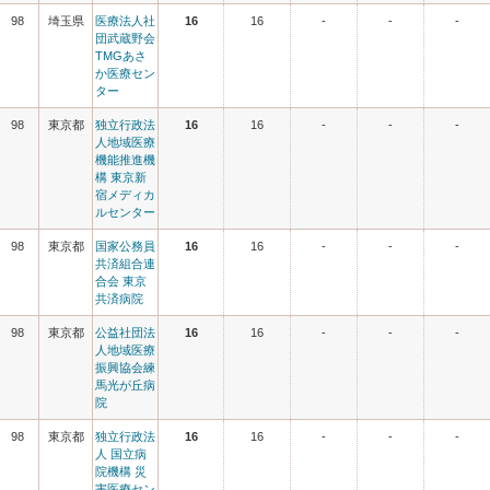
98
埼玉県
医療法人社
16
16
-
-
-
団武蔵野会
TMGあさ
か医療セン
ター
98
東京都
独立行政法
16
16
-
-
-
人地域医療
機能推進機
構 東京新
宿メディカ
ルセンター
98
東京都
国家公務員
16
16
-
-
-
共済組合連
合会 東京
共済病院
98
東京都
公益社団法
16
16
-
-
-
人地域医療
振興協会練
馬光が丘病
院
98
東京都
独立行政法
16
16
-
-
-
人 国立病
院機構 災
害医療セン