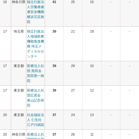
16
神奈川県
独立行政法
41
25
16
-
-
人労働者健
康安全機構
横浜労災病
院
17
埼玉県
独立行政法
39
21
18
-
-
人地域医療
機能推進機
構 埼玉メ
ディカルセ
ンター
17
東京都
医療法人社
39
29
10
-
-
団 苑田会
苑田第一病
院
17
東京都
医療法人社
39
27
12
-
-
団広恵会
春山記念病
院
20
東京都
社会福祉法
37
24
13
-
-
人 仁生社
江戸川病院
20
神奈川県
医療法人社
37
26
11
-
-