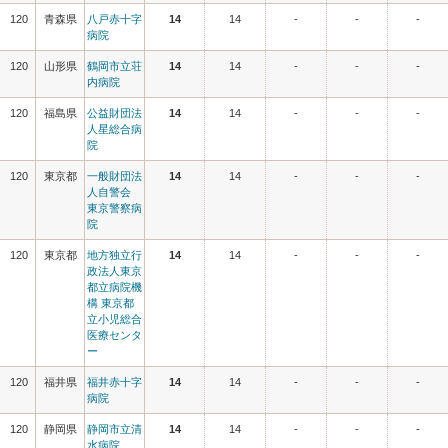
120
青森県
八戸赤十字
14
14
-
-
-
病院
120
山形県
鶴岡市立荘
14
14
-
-
-
内病院
120
福島県
公益財団法
14
14
-
-
-
人星総合病
院
120
東京都
一般財団法
14
14
-
-
-
人自警会
東京警察病
院
120
東京都
地方独立行
14
14
-
-
-
政法人東京
都立病院機
構 東京都
立小児総合
医療センタ
ー
120
福井県
福井赤十字
14
14
-
-
-
病院
120
静岡県
静岡市立清
14
14
-
-
-
水病院