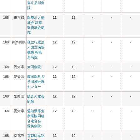
東京品川病
院
168
東京都
医療法人徳
12
12
-
-
-
洲会 武蔵
野徳洲会病
院
168
神奈川県
独立行政法
12
12
-
-
-
人国立病院
機構 相模
原病院
168
愛知県
大同病院
12
12
-
-
-
168
愛知県
藤田医科大
12
12
-
-
-
学岡崎医療
センター
168
愛知県
総合大雄会
12
12
-
-
-
病院
168
愛知県
愛知県厚生
12
12
-
-
-
農業協同組
合連合会
渥美病院
168
京都府
京都岡本記
12
12
-
-
-