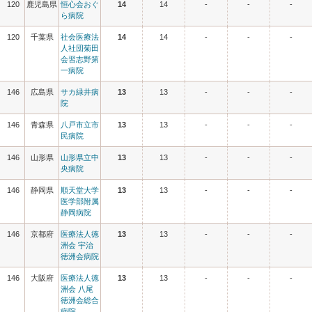
120
鹿児島県
恒心会おぐ
14
14
-
-
-
ら病院
120
千葉県
社会医療法
14
14
-
-
-
人社団菊田
会習志野第
一病院
146
広島県
サカ緑井病
13
13
-
-
-
院
146
青森県
八戸市立市
13
13
-
-
-
民病院
146
山形県
山形県立中
13
13
-
-
-
央病院
146
静岡県
順天堂大学
13
13
-
-
-
医学部附属
静岡病院
146
京都府
医療法人徳
13
13
-
-
-
洲会 宇治
徳洲会病院
146
大阪府
医療法人徳
13
13
-
-
-
洲会 八尾
徳洲会総合
病院