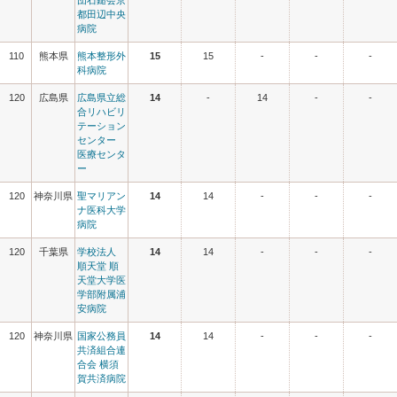
団石鎚会京
都田辺中央
病院
110
熊本県
熊本整形外
15
15
-
-
-
科病院
120
広島県
広島県立総
14
-
14
-
-
合リハビリ
テーション
センター
医療センタ
ー
120
神奈川県
聖マリアン
14
14
-
-
-
ナ医科大学
病院
120
千葉県
学校法人
14
14
-
-
-
順天堂 順
天堂大学医
学部附属浦
安病院
120
神奈川県
国家公務員
14
14
-
-
-
共済組合連
合会 横須
賀共済病院