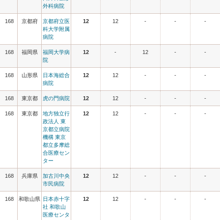
外科病院
168
京都府
京都府立医
12
12
-
-
-
科大学附属
病院
168
福岡県
福岡大学病
12
-
12
-
-
院
168
山形県
日本海総合
12
12
-
-
-
病院
168
東京都
虎の門病院
12
12
-
-
-
168
東京都
地方独立行
12
12
-
-
-
政法人 東
京都立病院
機構 東京
都立多摩総
合医療セン
ター
168
兵庫県
加古川中央
12
12
-
-
-
市民病院
168
和歌山県
日本赤十字
12
12
-
-
-
社 和歌山
医療センタ