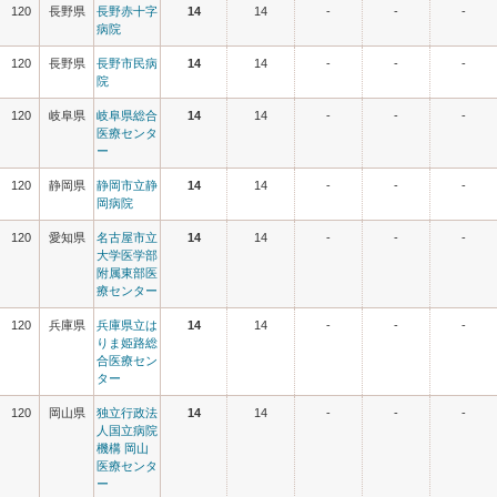
120
長野県
長野赤十字
14
14
-
-
-
病院
120
長野県
長野市民病
14
14
-
-
-
院
120
岐阜県
岐阜県総合
14
14
-
-
-
医療センタ
ー
120
静岡県
静岡市立静
14
14
-
-
-
岡病院
120
愛知県
名古屋市立
14
14
-
-
-
大学医学部
附属東部医
療センター
120
兵庫県
兵庫県立は
14
14
-
-
-
りま姫路総
合医療セン
ター
120
岡山県
独立行政法
14
14
-
-
-
人国立病院
機構 岡山
医療センタ
ー