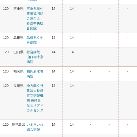
120
三重県
三重県厚生
14
14
-
-
-
農業協同組
合連合会
鈴鹿中央総
合病院
120
島根県
島根県立中
14
14
-
-
-
央病院
120
山口県
綜合病院
14
14
-
-
-
山口赤十字
病院
120
福岡県
福岡新水巻
14
14
-
-
-
病院
120
長崎県
地方独立行
14
14
-
-
-
政法人長崎
市立病院機
構 長崎み
なとメディ
カルセンタ
ー
120
鹿児島県
いまきいれ
14
14
-
-
-
総合病院