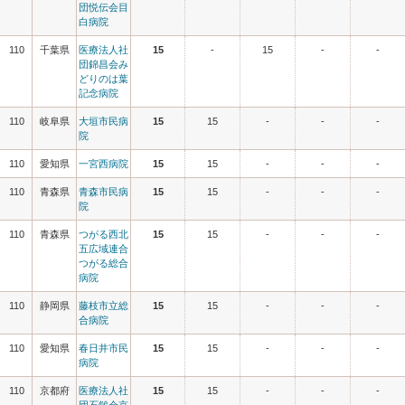
団悦伝会目
白病院
110
千葉県
医療法人社
15
-
15
-
-
団錦昌会み
どりのは葉
記念病院
110
岐阜県
大垣市民病
15
15
-
-
-
院
110
愛知県
一宮西病院
15
15
-
-
-
110
青森県
青森市民病
15
15
-
-
-
院
110
青森県
つがる西北
15
15
-
-
-
五広域連合
つがる総合
病院
110
静岡県
藤枝市立総
15
15
-
-
-
合病院
110
愛知県
春日井市民
15
15
-
-
-
病院
110
京都府
医療法人社
15
15
-
-
-