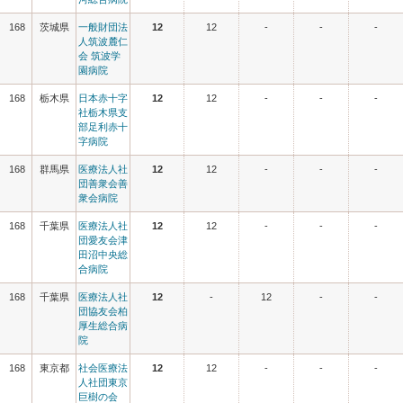
168
茨城県
一般財団法
12
12
-
-
-
人筑波麓仁
会 筑波学
園病院
168
栃木県
日本赤十字
12
12
-
-
-
社栃木県支
部足利赤十
字病院
168
群馬県
医療法人社
12
12
-
-
-
団善衆会善
衆会病院
168
千葉県
医療法人社
12
12
-
-
-
団愛友会津
田沼中央総
合病院
168
千葉県
医療法人社
12
-
12
-
-
団協友会柏
厚生総合病
院
168
東京都
社会医療法
12
12
-
-
-
人社団東京
巨樹の会