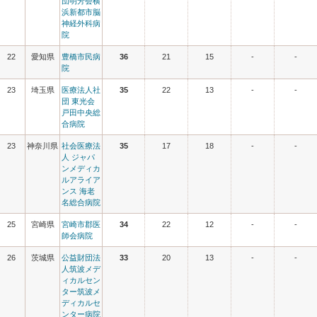
団明芳会横
浜新都市脳
神経外科病
院
22
愛知県
豊橋市民病
36
21
15
-
-
院
23
埼玉県
医療法人社
35
22
13
-
-
団 東光会
戸田中央総
合病院
23
神奈川県
社会医療法
35
17
18
-
-
人 ジャパ
ンメディカ
ルアライア
ンス 海老
名総合病院
25
宮崎県
宮崎市郡医
34
22
12
-
-
師会病院
26
茨城県
公益財団法
33
20
13
-
-
人筑波メデ
ィカルセン
ター筑波メ
ディカルセ
ンター病院