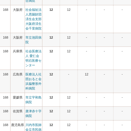
念病院
168
大阪府
社会福祉法
12
12
-
-
-
人恩賜財団
済生会支部
大阪府済生
会千里病院
168
大阪府
市立池田病
12
12
-
-
-
院
168
兵庫県
社会医療法
12
12
-
-
-
人 愛仁会
明石医療セ
ンター
168
広島県
医療法人社
12
-
12
-
-
団おると会
浜脇整形外
科病院
168
愛媛県
市立宇和島
12
12
-
-
-
病院
168
佐賀県
唐津赤十字
12
12
-
-
-
病院
168
鹿児島県
川内市医師
12
12
-
-
-
会立市民病