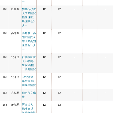
ー
168
広島県
独立行政法
12
12
-
-
-
人国立病院
機構 東広
島医療セン
ター
168
高知県
高知県・高
12
12
-
-
-
知市病院企
業団立高知
医療センタ
ー
168
北海道
社会福祉法
12
12
-
-
-
人 函館厚
生院 函館
五稜郭病院
168
北海道
JA北海道
12
12
-
-
-
厚生連 旭
川厚生病院
168
宮城県
仙台市立病
12
12
-
-
-
院
168
茨城県
医療法人
12
12
-
-
-
徳洲会 古
河総合病院