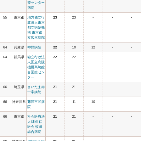
療センター
病院
55
東京都
地方独立行
23
23
-
-
-
政法人東京
都立病院機
構 東京都
立広尾病院
64
兵庫県
神野病院
22
10
12
-
-
64
群馬県
独立行政法
22
22
-
-
-
人国立病院
機構高崎総
合医療セン
ター
66
埼玉県
さいたま赤
21
21
-
-
-
十字病院
66
神奈川県
藤沢市民病
21
11
10
-
-
院
66
東京都
社会医療法
21
21
-
-
-
人財団 仁
医会 牧田
総合病院