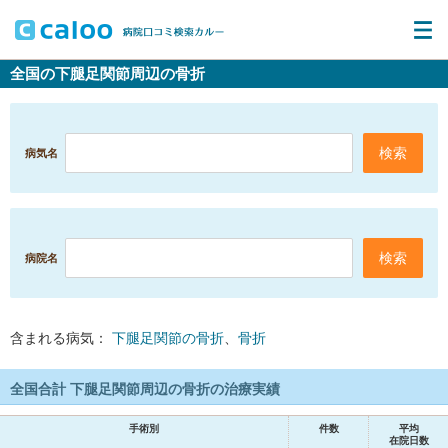
全国の下腿足関節周辺の骨折
病気名
病院名
含まれる病気：
下腿足関節の骨折
、
骨折
全国合計 下腿足関節周辺の骨折の治療実績
手術別
件数
平均
在院日数