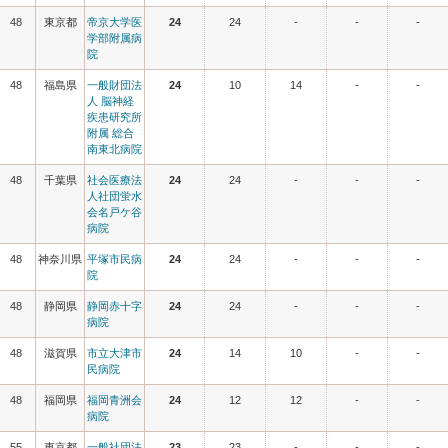
48
東京都
帝京大学医
24
24
-
-
-
学部附属病
院
48
福島県
一般財団法
24
10
14
-
-
人 脳神経
疾患研究所
附属 総合
南東北病院
48
千葉県
社会医療法
24
24
-
-
-
人社団蛍水
会名戸ケ谷
病院
48
神奈川県
平塚市民病
24
24
-
-
-
院
48
静岡県
静岡赤十字
24
24
-
-
-
病院
48
滋賀県
市立大津市
24
14
10
-
-
民病院
48
福岡県
福岡青洲会
24
12
12
-
-
病院
55
東京都
一般社団法
23
23
-
-
-