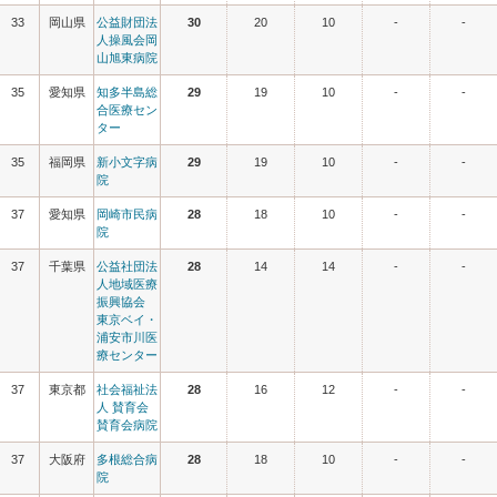
33
岡山県
公益財団法
30
20
10
-
-
人操風会岡
山旭東病院
35
愛知県
知多半島総
29
19
10
-
-
合医療セン
ター
35
福岡県
新小文字病
29
19
10
-
-
院
37
愛知県
岡崎市民病
28
18
10
-
-
院
37
千葉県
公益社団法
28
14
14
-
-
人地域医療
振興協会
東京ベイ・
浦安市川医
療センター
37
東京都
社会福祉法
28
16
12
-
-
人 賛育会
賛育会病院
37
大阪府
多根総合病
28
18
10
-
-
院