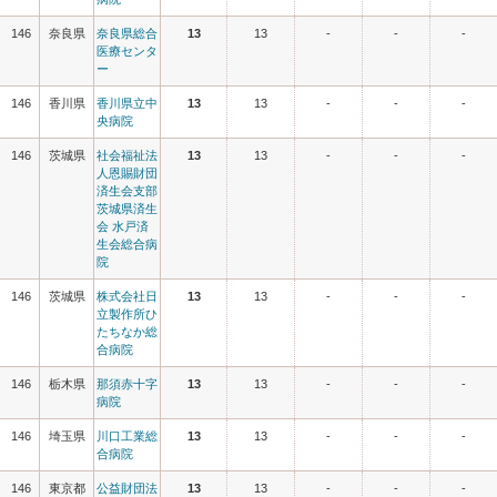
146
奈良県
奈良県総合
13
13
-
-
-
医療センタ
ー
146
香川県
香川県立中
13
13
-
-
-
央病院
146
茨城県
社会福祉法
13
13
-
-
-
人恩賜財団
済生会支部
茨城県済生
会 水戸済
生会総合病
院
146
茨城県
株式会社日
13
13
-
-
-
立製作所ひ
たちなか総
合病院
146
栃木県
那須赤十字
13
13
-
-
-
病院
146
埼玉県
川口工業総
13
13
-
-
-
合病院
146
東京都
公益財団法
13
13
-
-
-