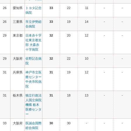
26
愛知県
トヨタ記念
33
22
11
-
-
病院
26
三重県
市立伊勢総
33
19
14
-
-
合病院
29
東京都
日本赤十字
32
20
12
-
-
社東京都支
部 大森赤
十字病院
29
大阪府
佐野記念病
32
22
10
-
-
院
31
兵庫県
神戸市立医
31
19
12
-
-
療センター
中央市民病
院
31
栃木県
独立行政法
31
18
13
-
-
人国立病院
機構 栃木
医療センタ
ー
33
大阪府
医誠会国際
30
30
-
-
-
総合病院