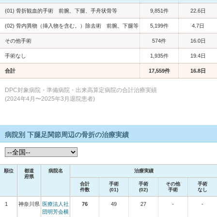
(01) 骨折観血的手術 前腕、下腿、手舟状骨等
9,851件
22.6日
(02) 骨内異物（挿入物を含む。）除去術 前腕、下腿等
5,199件
4.7日
その他手術
574件
16.0日
手術なし
1,935件
19.4日
合計
17,559件
16.8日
DPC対象病院・準備病院・出来高算定病院の合計治療実績
(2024年4月〜2025年3月退院患者)
病院別 下腿足関節周辺の骨折の治療実績
順位
都道
病院名
治療実績
府県
合計
手術
手術
その他
手術
件数
(01)
(02)
手術
なし
1
神奈川県
医療法人社
76
49
27
-
-
団明芳会横