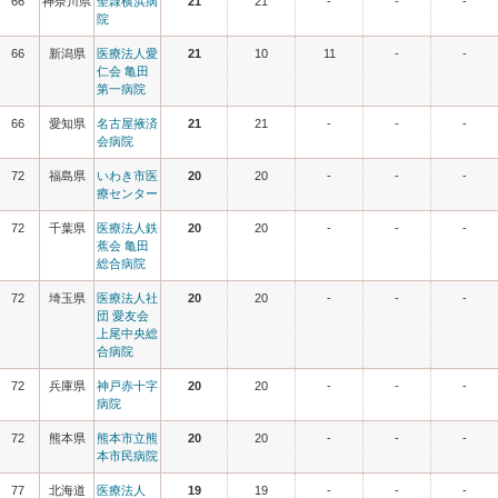
66
神奈川県
聖隷横浜病
21
21
-
-
-
院
66
新潟県
医療法人愛
21
10
11
-
-
仁会 亀田
第一病院
66
愛知県
名古屋掖済
21
21
-
-
-
会病院
72
福島県
いわき市医
20
20
-
-
-
療センター
72
千葉県
医療法人鉄
20
20
-
-
-
蕉会 亀田
総合病院
72
埼玉県
医療法人社
20
20
-
-
-
団 愛友会
上尾中央総
合病院
72
兵庫県
神戸赤十字
20
20
-
-
-
病院
72
熊本県
熊本市立熊
20
20
-
-
-
本市民病院
77
北海道
医療法人
19
19
-
-
-