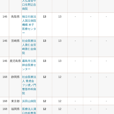
人弘道会守
口生野記念
病院
146
鳥取県
独立行政法
13
13
-
-
-
人国立病院
機構 米子
医療センタ
ー
146
宮崎県
社会医療法
13
13
-
-
-
人善仁会宮
崎善仁会病
院
146
鹿児島県
霧島市立医
13
13
-
-
-
師会医療セ
ンター
168
静岡県
社会医療法
12
12
-
-
-
人 青虎会
フジ虎ノ門
整形外科病
院
168
東京都
浜田山病院
12
12
-
-
-
168
福岡県
医療法人溝
12
12
-
-
-
口外科整形