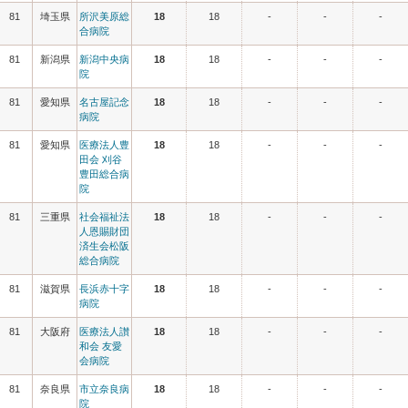
81
埼玉県
所沢美原総
18
18
-
-
-
合病院
81
新潟県
新潟中央病
18
18
-
-
-
院
81
愛知県
名古屋記念
18
18
-
-
-
病院
81
愛知県
医療法人豊
18
18
-
-
-
田会 刈谷
豊田総合病
院
81
三重県
社会福祉法
18
18
-
-
-
人恩賜財団
済生会松阪
総合病院
81
滋賀県
長浜赤十字
18
18
-
-
-
病院
81
大阪府
医療法人讃
18
18
-
-
-
和会 友愛
会病院
81
奈良県
市立奈良病
18
18
-
-
-
院