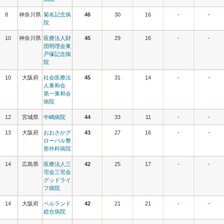
8
神奈川県
菊名記念病
46
30
16
-
-
院
10
神奈川県
医療法人財
45
29
16
-
-
団明理会東
戸塚記念病
院
10
大阪府
社会医療法
45
31
14
-
-
人東和会
第一東和会
病院
12
宮城県
中嶋病院
44
33
11
-
-
13
大阪府
おおさかグ
43
27
16
-
-
ローバル整
形外科病院
14
広島県
医療法人三
42
25
17
-
-
宅会三宅会
グッドライ
フ病院
14
大阪府
ベルランド
42
21
21
-
-
総合病院