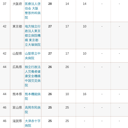
37
大阪府
医療法人啓
28
14
14
-
-
信会 大阪
整形外科病
院
42
東京都
地方独立行
27
17
10
-
-
政法人東京
都立病院機
構 東京都
立大塚病院
42
山梨県
山梨県立中
27
17
10
-
-
央病院
44
広島県
独立行政法
26
26
-
-
-
人労働者健
康安全機構
中国労災病
院
44
熊本県
熊本機能病
26
10
16
-
-
院
46
富山県
高岡市民病
25
25
-
-
-
院
46
滋賀県
大津赤十字
25
25
-
-
-
病院