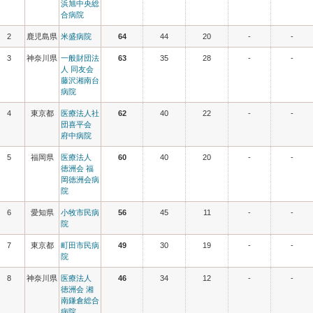
浜旭中央総
合病院
2
鹿児島県
米盛病院
64
44
20
-
-
3
神奈川県
一般財団法
63
35
28
-
-
人 同友会
藤沢湘南台
病院
4
東京都
医療法人社
62
40
22
-
-
団喜平会
府中病院
5
福岡県
医療法人
60
40
20
-
-
徳洲会 福
岡徳洲会病
院
6
愛知県
小牧市民病
56
45
11
-
-
院
7
東京都
町田市民病
49
30
19
-
-
院
8
神奈川県
医療法人
46
34
12
-
-
徳洲会 湘
南鎌倉総合
病院