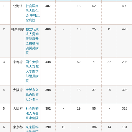
1
北海道
社会医療
487
-
16
62
-
409
法人医仁
会 中村記
念病院
2
神奈川県
独立行政
466
-
10
25
11
420
法人労働
者健康安
全機構 横
浜労災病
院
3
京都府
国立大学
448
-
52
71
32
293
法人京都
大学医学
部附属病
院
4
大阪府
大阪市立
398
-
16
37
20
325
総合医療
センター
5
大阪府
社会医療
392
-
19
55
-
318
法人寿会
富永病院
6
東京都
東京医科
390
11
-
184
14
181
大学病院