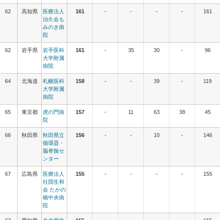
62
高知県
医療法人
161
-
-
-
-
161
治久会も
みのき病
院
62
岩手県
岩手医科
161
-
35
30
-
96
大学附属
病院
64
北海道
札幌医科
158
-
-
39
-
119
大学附属
病院
65
東京都
虎の門病
157
-
11
63
38
45
院
66
秋田県
秋田県立
156
-
-
10
-
146
循環器・
脳脊髄セ
ンター
67
広島県
医療法人
155
-
-
-
-
155
社団生和
会 たかの
橋中央病
院