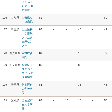
法人 がん
研究会 有
明病院
126
山形県
山形県立
89
-
-
-
-
89
中央病院
127
埼玉県
自治医科
88
-
-
46
-
42
大学附属
さいたま
医療セン
ター
128
鹿児島県
今村総合
87
-
-
10
-
77
病院
129
神奈川県
医療法人
86
-
-
86
-
-
社団 晃友
会 晃友相
模原病院
129
埼玉県
防衛医科
86
-
-
38
-
48
大学校病
院
129
愛知県
名古屋市
86
-
13
18
-
55
立大学病
院