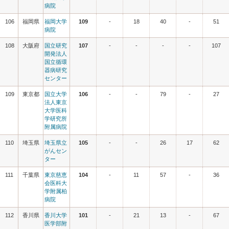
病院
106
福岡県
福岡大学
109
-
18
40
-
51
病院
108
大阪府
国立研究
107
-
-
-
-
107
開発法人
国立循環
器病研究
センター
109
東京都
国立大学
106
-
-
79
-
27
法人東京
大学医科
学研究所
附属病院
110
埼玉県
埼玉県立
105
-
-
26
17
62
がんセン
ター
111
千葉県
東京慈恵
104
-
11
57
-
36
会医科大
学附属柏
病院
112
香川県
香川大学
101
-
21
13
-
67
医学部附