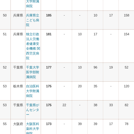
大学附属
病院
50
兵庫県
兵庫県立
185
-
-
10
17
158
こども病
院
51
兵庫県
独立行政
181
-
10
17
-
154
法人労働
者健康安
全機構 関
西労災病
院
52
千葉県
千葉大学
177
-
10
96
19
52
医学部附
属病院
53
栃木県
自治医科
175
-
20
35
-
120
大学附属
病院
53
千葉県
千葉県が
175
22
-
38
33
82
んセンタ
ー
55
大阪府
大阪医科
173
-
39
39
17
78
薬科大学
病院