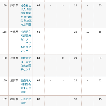
158
静岡県
社会福祉
65
-
-
12
-
53
法人 聖隷
福祉事業
団 総合病
院 聖隷三
方原病院
158
沖縄県
沖縄県立
65
-
-
15
12
38
南部医療
センタ
ー・こど
も医療セ
ンター
160
兵庫県
兵庫県立
64
-
11
29
-
24
はりま姫
路総合医
療センタ
ー
160
滋賀県
医療法人
64
-
-
22
-
42
社団昴会
湖東記念
病院
162
岐阜県
大垣市民
63
-
-
18
-
45
病院