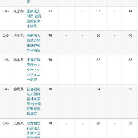
院
145
東京都
医療法人
71
-
-
57
-
14
財団 健貢
会総合東
京病院
146
埼玉県
医療法人
70
-
-
30
-
40
啓清会関
東脳神経
外科病院
146
栃木県
宇都宮脳
70
-
-
32
-
38
脊髄セン
ター・シ
ンフォニ
ー病院
146
静岡県
社会福祉
70
-
-
34
-
36
法人聖隷
福祉事業
団 総合病
院聖隷浜
松病院
146
広島県
地方独立
70
-
-
20
-
50
行政法人
広島市立