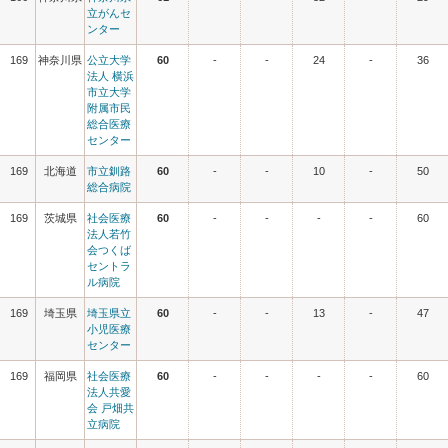
立がんセ
ンター
169
神奈川県
公立大学
60
-
-
24
-
36
法人 横浜
市立大学
附属市民
総合医療
センター
169
北海道
市立釧路
60
-
-
10
-
50
総合病院
169
茨城県
社会医療
60
-
-
-
-
60
法人若竹
会つくば
セントラ
ル病院
169
埼玉県
埼玉県立
60
-
-
13
-
47
小児医療
センター
169
福岡県
社会医療
60
-
-
-
-
60
法人共愛
会 戸畑共
立病院