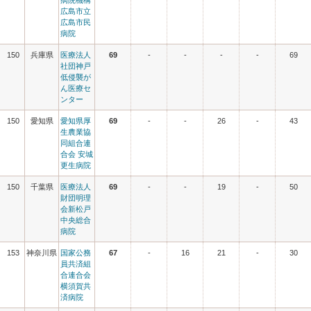
病院機構
広島市立
広島市民
病院
150
兵庫県
医療法人
69
-
-
-
-
69
社団神戸
低侵襲が
ん医療セ
ンター
150
愛知県
愛知県厚
69
-
-
26
-
43
生農業協
同組合連
合会 安城
更生病院
150
千葉県
医療法人
69
-
-
19
-
50
財団明理
会新松戸
中央総合
病院
153
神奈川県
国家公務
67
-
16
21
-
30
員共済組
合連合会
横須賀共
済病院