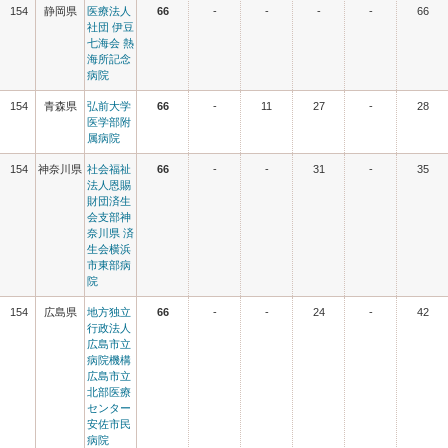
154
静岡県
医療法人
66
-
-
-
-
66
社団 伊豆
七海会 熱
海所記念
病院
154
青森県
弘前大学
66
-
11
27
-
28
医学部附
属病院
154
神奈川県
社会福祉
66
-
-
31
-
35
法人恩賜
財団済生
会支部神
奈川県 済
生会横浜
市東部病
院
154
広島県
地方独立
66
-
-
24
-
42
行政法人
広島市立
病院機構
広島市立
北部医療
センター
安佐市民
病院