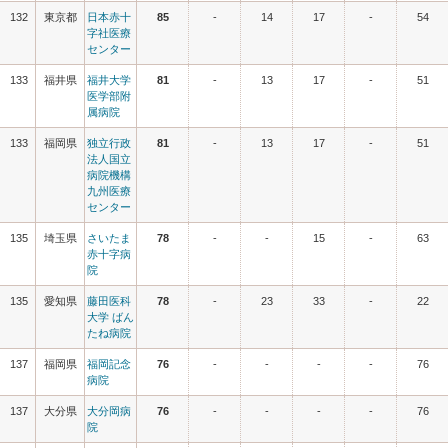
132
東京都
日本赤十
85
-
14
17
-
54
字社医療
センター
133
福井県
福井大学
81
-
13
17
-
51
医学部附
属病院
133
福岡県
独立行政
81
-
13
17
-
51
法人国立
病院機構
九州医療
センター
135
埼玉県
さいたま
78
-
-
15
-
63
赤十字病
院
135
愛知県
藤田医科
78
-
23
33
-
22
大学 ばん
たね病院
137
福岡県
福岡記念
76
-
-
-
-
76
病院
137
大分県
大分岡病
76
-
-
-
-
76
院