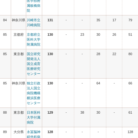
医学部附
属板橋病
院
84
神奈川県
川崎市立
131
-
-
35
17
79
川崎病院
85
京都府
京都府立
130
-
23
30
26
51
医科大学
附属病院
85
東京都
国立研究
130
-
-
28
22
80
開発法人
国立成育
医療研究
センター
85
神奈川県
独立行政
130
-
-
64
-
66
法人国立
病院機構
横浜医療
センター
88
東京都
日本医科
129
-
38
30
-
61
大学付属
病院
89
大分県
永冨脳神
128
-
-
-
-
128
経外科病