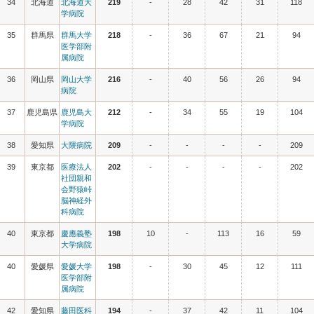
34
北海道
北海道大
219
-
28
42
31
118
学病院
35
群馬県
群馬大学
218
-
36
67
21
94
医学部附
属病院
36
岡山県
岡山大学
216
-
40
56
26
94
病院
37
鹿児島県
鹿児島大
212
-
34
55
19
104
学病院
38
愛知県
大隈病院
209
-
-
-
-
209
39
東京都
医療法人
202
-
-
-
-
202
社団親和
会野猿峠
脳神経外
科病院
40
東京都
慶應義塾
198
10
-
113
16
59
大学病院
40
愛媛県
愛媛大学
198
-
30
45
12
111
医学部附
属病院
42
愛知県
藤田医科
194
-
37
42
11
104