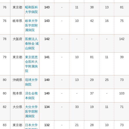
76
東京都
昭和医科
143
-
11
38
13
81
大学病院
76
岐阜県
岐阜大学
143
-
10
42
16
75
医学部附
属病院
78
大阪府
医療法人
142
-
-
-
-
142
春秋会 城
山病院
79
東京都
東京慈恵
141
-
10
81
11
39
会医科大
学附属病
院
80
沖縄県
琉球大学
140
-
13
29
25
73
病院
80
熊本県
済生会熊
140
-
-
37
-
103
本病院
82
大分県
大分大学
134
-
33
19
11
71
医学部附
属病院
83
東京都
日本大学
132
-
21
28
10
73