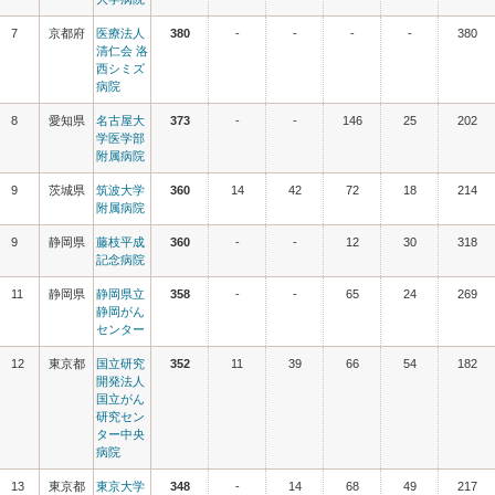
7
京都府
医療法人
380
-
-
-
-
380
清仁会 洛
西シミズ
病院
8
愛知県
名古屋大
373
-
-
146
25
202
学医学部
附属病院
9
茨城県
筑波大学
360
14
42
72
18
214
附属病院
9
静岡県
藤枝平成
360
-
-
12
30
318
記念病院
11
静岡県
静岡県立
358
-
-
65
24
269
静岡がん
センター
12
東京都
国立研究
352
11
39
66
54
182
開発法人
国立がん
研究セン
ター中央
病院
13
東京都
東京大学
348
-
14
68
49
217