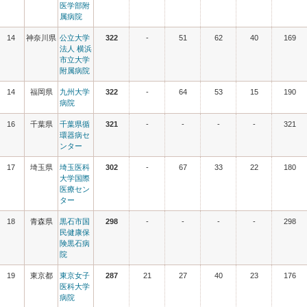
医学部附
属病院
14
神奈川県
公立大学
322
-
51
62
40
169
法人 横浜
市立大学
附属病院
14
福岡県
九州大学
322
-
64
53
15
190
病院
16
千葉県
千葉県循
321
-
-
-
-
321
環器病セ
ンター
17
埼玉県
埼玉医科
302
-
67
33
22
180
大学国際
医療セン
ター
18
青森県
黒石市国
298
-
-
-
-
298
民健康保
険黒石病
院
19
東京都
東京女子
287
21
27
40
23
176
医科大学
病院