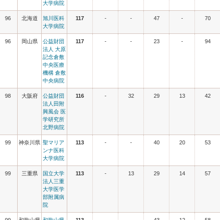
大学病院
96
北海道
旭川医科
117
-
-
47
-
70
大学病院
96
岡山県
公益財団
117
-
-
23
-
94
法人 大原
記念倉敷
中央医療
機構 倉敷
中央病院
98
大阪府
公益財団
116
-
32
29
13
42
法人田附
興風会 医
学研究所
北野病院
99
神奈川県
聖マリア
113
-
-
40
20
53
ンナ医科
大学病院
99
三重県
国立大学
113
-
13
29
14
57
法人三重
大学医学
部附属病
院