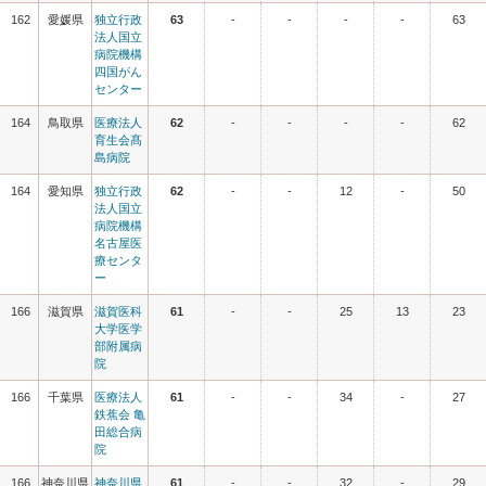
162
愛媛県
独立行政
63
-
-
-
-
63
法人国立
病院機構
四国がん
センター
164
鳥取県
医療法人
62
-
-
-
-
62
育生会髙
島病院
164
愛知県
独立行政
62
-
-
12
-
50
法人国立
病院機構
名古屋医
療センタ
ー
166
滋賀県
滋賀医科
61
-
-
25
13
23
大学医学
部附属病
院
166
千葉県
医療法人
61
-
-
34
-
27
鉄蕉会 亀
田総合病
院
166
神奈川県
神奈川県
61
-
-
32
-
29