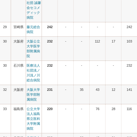
社団 誠馨
会セコメ
ディック
病院
29
宮崎県
藤元総合
242
-
-
-
-
242
病院
30
大阪府
大阪公立
232
-
-
112
17
103
大学医学
部附属病
院
30
石川県
医療法人
232
-
-
-
-
232
社団浅ノ
川浅ノ川
総合病院
32
大阪府
大阪大学
231
-
35
43
12
141
医学部附
属病院
33
福島県
公立大学
220
-
-
76
28
116
法人福島
県立医科
大学附属
病院