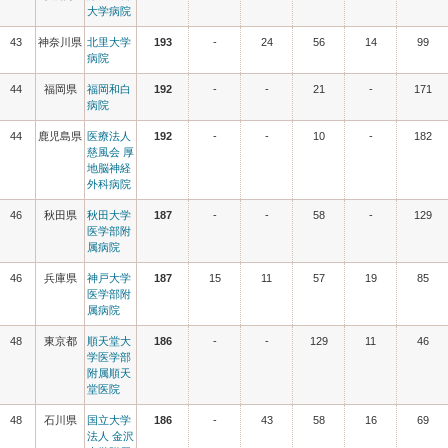
大学病院
43
神奈川県
北里大学
193
-
24
56
14
99
病院
44
福岡県
福岡和白
192
-
-
21
-
171
病院
44
鹿児島県
医療法人
192
-
-
10
-
182
慈風会 厚
地脳神経
外科病院
46
秋田県
秋田大学
187
-
-
58
-
129
医学部附
属病院
46
兵庫県
神戸大学
187
15
11
57
19
85
医学部附
属病院
48
東京都
順天堂大
186
-
-
129
11
46
学医学部
附属順天
堂医院
48
石川県
国立大学
186
-
43
58
16
69
法人 金沢