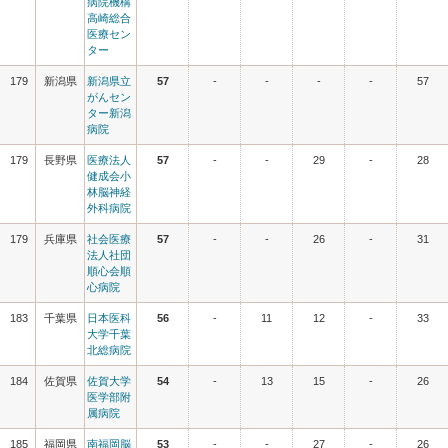
病院機構
高崎総合
医療セン
ター
179
新潟県
新潟県立
57
-
-
-
-
57
がんセン
ター新潟
病院
179
長野県
医療法人
57
-
-
29
-
28
健成会小
林脳神経
外科病院
179
兵庫県
社会医療
57
-
-
26
-
31
法人社団
順心会順
心病院
183
千葉県
日本医科
56
-
11
12
-
33
大学千葉
北総病院
184
佐賀県
佐賀大学
54
-
13
15
-
26
医学部附
属病院
185
福岡県
南福岡脳
53
-
-
27
-
26