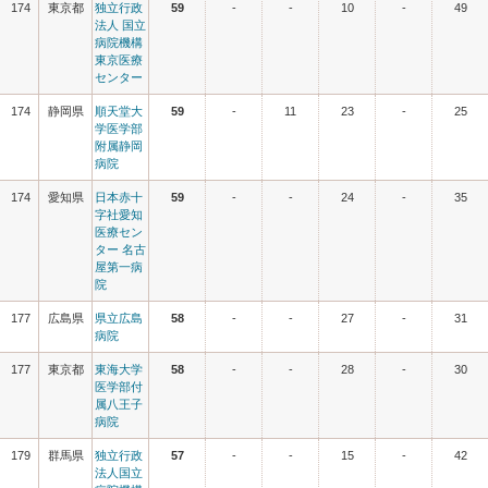
174
東京都
独立行政
59
-
-
10
-
49
法人 国立
病院機構
東京医療
センター
174
静岡県
順天堂大
59
-
11
23
-
25
学医学部
附属静岡
病院
174
愛知県
日本赤十
59
-
-
24
-
35
字社愛知
医療セン
ター 名古
屋第一病
院
177
広島県
県立広島
58
-
-
27
-
31
病院
177
東京都
東海大学
58
-
-
28
-
30
医学部付
属八王子
病院
179
群馬県
独立行政
57
-
-
15
-
42
法人国立