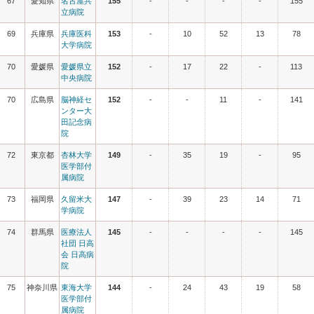
67
愛知県
名古屋共
155
-
-
-
-
155
立病院
69
兵庫県
兵庫医科
153
-
10
52
13
78
大学病院
70
愛媛県
愛媛県立
152
-
17
22
-
113
中央病院
70
広島県
脳神経セ
152
-
-
11
-
141
ンター大
田記念病
院
72
東京都
杏林大学
149
-
35
19
-
95
医学部付
属病院
73
福岡県
久留米大
147
-
39
23
14
71
学病院
74
群馬県
医療法人
145
-
-
-
-
145
社団 日高
会 日高病
院
75
神奈川県
東海大学
144
-
24
43
19
58
医学部付
属病院