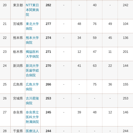
20
東京都
NTT東日
282
-
-
40
-
242
本関東病
院
21
宮城県
東北大学
277
-
48
76
49
104
病院
22
熊本県
熊本大学
274
-
34
59
45
136
病院
23
栃木県
獨協医科
271
-
12
47
11
201
大学病院
24
新潟県
新潟大学
270
-
41
63
22
144
医歯学総
合病院
25
広島県
広島大学
266
-
-
75
36
155
病院
26
宮城県
古川星陵
253
-
-
-
-
253
病院
27
奈良県
奈良県立
245
-
39
48
12
146
医科大学
附属病院
28
千葉県
医療法人
244
-
-
-
-
244