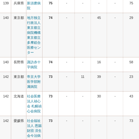
139
兵庫県
新須磨病
75
-
-
-
-
75
院
140
東京都
地方独立
74
-
-
45
-
29
行政法人
東京都立
病院機構
東京都立
多摩総合
医療セン
ター
140
長野県
諏訪赤十
74
-
-
16
-
58
字病院
142
東京都
帝京大学
73
-
11
39
-
23
医学部附
属病院
142
北海道
社会医療
73
-
-
30
-
43
法人禎心
会 札幌禎
心会病院
142
愛媛県
社会福祉
73
-
-
-
-
73
法人 恩賜
財団 済生
会今治病