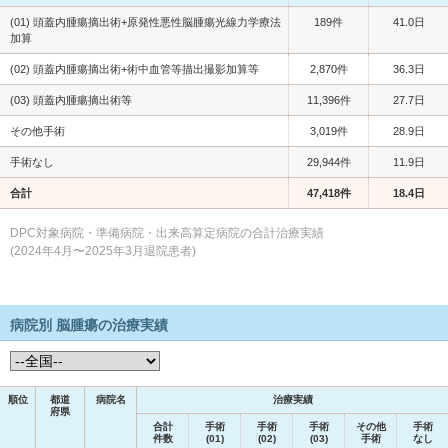
(01) 頭蓋内腫瘍摘出術+原発性悪性脳腫瘍光線力学療法
189件
41.0日
加算
(02) 頭蓋内腫瘍摘出術+術中血管等描出撮影加算等
2,870件
36.3日
(03) 頭蓋内腫瘍摘出術等
11,396件
27.7日
その他手術
3,019件
28.9日
手術なし
29,944件
11.9日
合計
47,418件
18.4日
DPC対象病院・準備病院・出来高算定病院の合計治療実績
(2024年4月〜2025年3月退院患者)
病院別 脳腫瘍の治療実績
順位
都道
病院名
治療実績
府県
合計
手術
手術
手術
その他
手術
件数
(01)
(02)
(03)
手術
なし