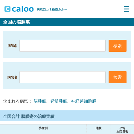
全国の脳腫瘍
病気名
病院名
含まれる病気：
脳腫瘍
、
脊髄腫瘍
、
神経芽細胞腫
全国合計 脳腫瘍の治療実績
手術別
件数
平均
在院日数