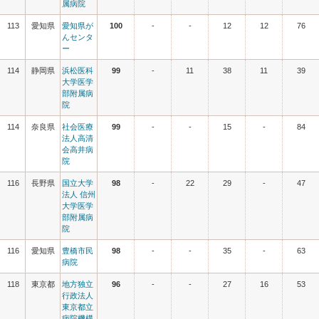
属病院
113
愛知県
愛知県が
100
-
-
12
12
76
んセンタ
ー
114
静岡県
浜松医科
99
-
11
38
11
39
大学医学
部附属病
院
114
奈良県
社会医療
99
-
-
15
-
84
法人高清
会高井病
院
116
長野県
国立大学
98
-
22
29
-
47
法人 信州
大学医学
部附属病
院
116
愛知県
豊橋市民
98
-
-
35
-
63
病院
118
東京都
地方独立
96
-
-
27
16
53
行政法人
東京都立
病院機構