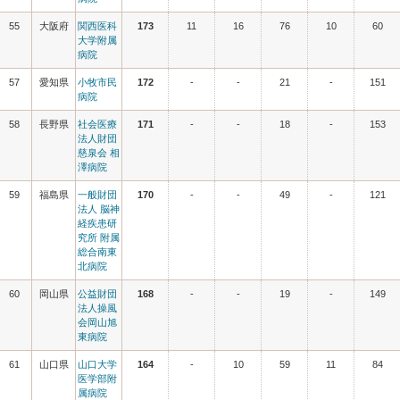
55
大阪府
関西医科
173
11
16
76
10
60
大学附属
病院
57
愛知県
小牧市民
172
-
-
21
-
151
病院
58
長野県
社会医療
171
-
-
18
-
153
法人財団
慈泉会 相
澤病院
59
福島県
一般財団
170
-
-
49
-
121
法人 脳神
経疾患研
究所 附属
総合南東
北病院
60
岡山県
公益財団
168
-
-
19
-
149
法人操風
会岡山旭
東病院
61
山口県
山口大学
164
-
10
59
11
84
医学部附
属病院