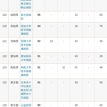
東京都立
駒込病院
119
福岡県
新古賀病
95
-
-
12
-
83
院
120
高知県
高知大学
94
-
-
16
-
78
医学部附
属病院
121
宮崎県
宮崎大学
93
10
-
53
-
30
医学部附
属病院
122
愛知県
愛知医科
91
-
-
63
-
28
大学病院
122
鳥取県
鳥取大学
91
-
11
31
-
49
医学部附
属病院
122
東京都
日本赤十
91
-
-
33
-
58
字社東京
都支部 武
蔵野赤十
字病院
125
東京都
公益財団
90
-
-
28
-
62