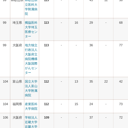
99
和歌山県
和歌山県
113
-
-
43
12
58
立医科大
学附属病
院
99
埼玉県
獨協医科
113
-
16
29
-
68
大学埼玉
医療セン
ター
99
大阪府
地方独立
113
-
-
36
-
77
行政法人
大阪府立
病院機構
大阪国際
がんセン
ター
104
富山県
国立大学
112
-
13
35
22
42
法人富山
大学附属
病院
104
福岡県
産業医科
112
-
15
24
-
73
大学病院
106
大阪府
学校法人
109
-
-
37
-
72
近畿大学
近畿大学