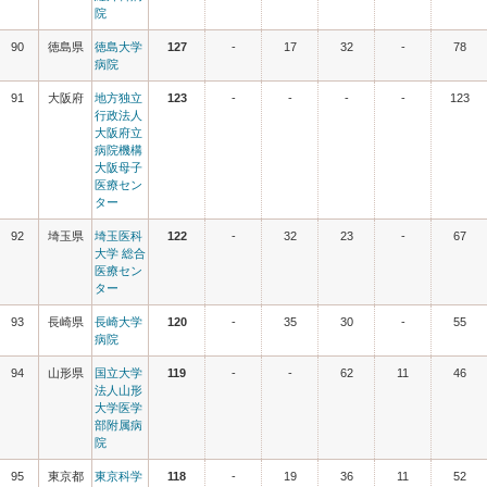
院
90
徳島県
徳島大学
127
-
17
32
-
78
病院
91
大阪府
地方独立
123
-
-
-
-
123
行政法人
大阪府立
病院機構
大阪母子
医療セン
ター
92
埼玉県
埼玉医科
122
-
32
23
-
67
大学 総合
医療セン
ター
93
長崎県
長崎大学
120
-
35
30
-
55
病院
94
山形県
国立大学
119
-
-
62
11
46
法人山形
大学医学
部附属病
院
95
東京都
東京科学
118
-
19
36
11
52