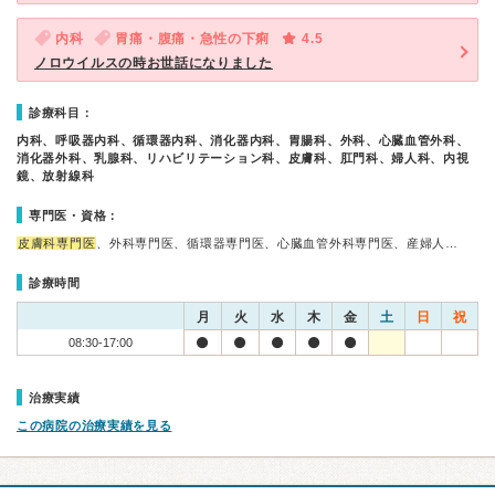
内科
胃痛・腹痛・急性の下痢
4.5
ノロウイルスの時お世話になりました
診療科目：
内科、呼吸器内科、循環器内科、消化器内科、胃腸科、外科、心臓血管外科、
消化器外科、乳腺科、リハビリテーション科、皮膚科、肛門科、婦人科、内視
鏡、放射線科
専門医・資格：
皮膚科専門医
、外科専門医、循環器専門医、心臓血管外科専門医、産婦人…
診療時間
月
火
水
木
金
土
日
祝
08:30-17:00
治療実績
この病院の治療実績を見る