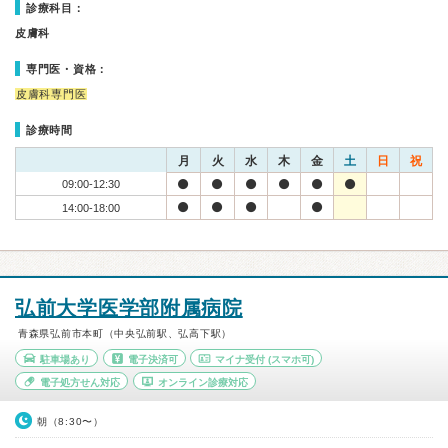
診療科目：
皮膚科
専門医・資格：
皮膚科専門医
診療時間
月
火
水
木
金
土
日
祝
09:00-12:30
14:00-18:00
弘前大学医学部附属病院
青森県弘前市本町（中央弘前駅、弘高下駅）
駐車場あり
電子決済可
マイナ受付
(スマホ可)
電子処方せん対応
オンライン診療対応
朝（8:30〜）