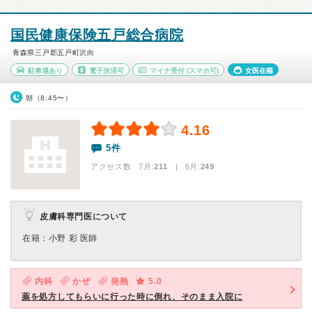
国民健康保険五戸総合病院
青森県三戸郡五戸町沢向
駐車場あり
電子決済可
マイナ受付
(スマホ可)
女医在籍
朝（8:45〜）
4.16
5件
アクセス数 7月:
211
| 6月:
249
皮膚科専門医について
在籍：小野 彩 医師
内科
かぜ
発熱
5.0
薬を処方してもらいに行った時に倒れ、そのまま入院に