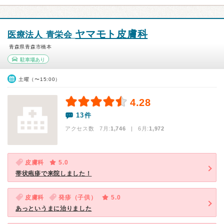
ヤマモト皮膚科
医療法人 青栄会
青森県青森市橋本
駐車場あり
土曜（〜15:00）
4.28
13件
アクセス数 7月:
1,746
| 6月:
1,972
皮膚科
5.0
帯状疱疹で来院しました！
皮膚科
発疹（子供）
5.0
あっというまに治りました