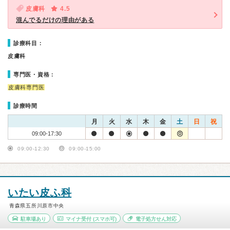
皮膚科
4.5
混んでるだけの理由がある
診療科目：
皮膚科
専門医・資格：
皮膚科専門医
診療時間
月
火
水
木
金
土
日
祝
09:00-17:30
09:00-12:30
09:00-15:00
いたい皮ふ科
青森県五所川原市中央
駐車場あり
マイナ受付
(スマホ可)
電子処方せん対応