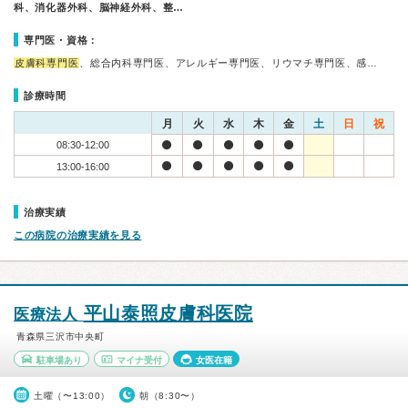
科、消化器外科、脳神経外科、整…
専門医・資格：
皮膚科専門医
、総合内科専門医、アレルギー専門医、リウマチ専門医、感…
診療時間
月
火
水
木
金
土
日
祝
08:30-12:00
13:00-16:00
治療実績
この病院の治療実績を見る
平山泰照皮膚科医院
医療法人
青森県三沢市中央町
駐車場あり
マイナ受付
女医在籍
土曜（〜13:00）
朝（8:30〜）