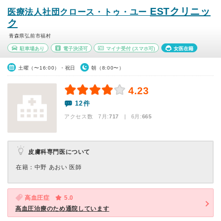
ESTクリニッ
医療法人社団クロース・トゥ・ユー
ク
青森県弘前市福村
駐車場あり
電子決済可
マイナ受付
(スマホ可)
女医在籍
土曜（〜16:00）・祝日
朝（8:00〜）
4.23
12件
アクセス数 7月:
717
| 6月:
665
皮膚科専門医について
在籍：中野 あおい 医師
高血圧症
5.0
高血圧治療のため通院しています