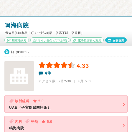
鳴海病院
青森県弘前市品川町（中央弘前駅、弘高下駅、弘前駅）
駐車場あり
マイナ受付
(スマホ可)
電子処方せん対応
女医在籍
朝（8:30〜）
4.33
4件
アクセス数 7月:
538
| 6月:
508
放射線科
5.0
UAE（子宮動脈塞栓術）
内科
発熱
5.0
鳴海病院