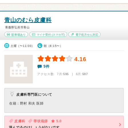
青山のむら皮膚科
青森県弘前市青山
駐車場あり
マイナ受付
(スマホ可)
電子処方せん対応
土曜（〜11:00）
朝（8:15〜）
4.16
9件
アクセス数 7月:
595
| 6月:
587
皮膚科専門医について
在籍：野村 和夫 医師
皮膚科
帯状疱疹
5.0
混んでるのはしょうがないです