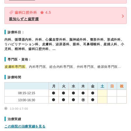
歯科口腔外科
4.5
親知らずと歯芽腫
診療科目：
内科、循環器内科、外科、心臓血管外科、脳神経外科、整形外科、形成外科、
リハビリテーション科、皮膚科、泌尿器科、眼科、耳鼻咽喉科、産婦人科、小
児科、精神科、歯科口腔外科、…
専門医・資格：
皮膚科専門医
、内科専門医、総合内科専門医、外科専門医、糖尿病専門医…
診療時間
月
火
水
木
金
土
日
祝
08:15-12:15
13:00-16:30
13:00-17:00
治療実績
この病院の治療実績を見る