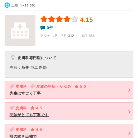
土曜（〜12:00）
4.15
5件
アクセス数 7月:
312
| 6月:
333
皮膚科専門医について
在籍：板井 恒二 医師
皮膚科
皮膚の発疹・かゆみ
5.0
先生はすごく丁寧
皮膚科
4.5
問診がとても丁寧です
皮膚科
4.5
顎の吹き出物で