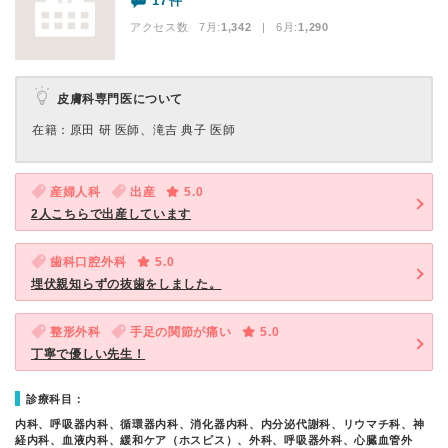
17件
アクセス数 7月:
1,342
| 6月:
1,290
皮膚科専門医について
在籍：原田 研 医師、滝吉 典子 医師
産婦人科
出産
5.0
2人こちらで出産しています
歯科口腔外科
5.0
埋伏親知らずの抜歯をしました。
整形外科
手足の関節が痛い
5.0
丁寧で優しい先生！
診療科目：
内科、呼吸器内科、循環器内科、消化器内科、内分泌代謝科、リウマチ科、神
経内科、血液内科、緩和ケア（ホスピス）、外科、呼吸器外科、心臓血管外