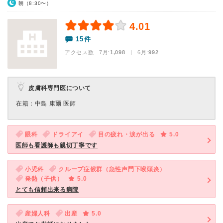
朝（8:30〜）
4.01
15件
アクセス数 7月:
1,098
| 6月:
992
皮膚科専門医について
在籍：中島 康爾 医師
眼科
ドライアイ
目の疲れ・涙が出る
5.0
医師も看護師も親切丁寧です
小児科
クループ症候群（急性声門下喉頭炎）
発熱（子供）
5.0
とても信頼出来る病院
産婦人科
出産
5.0