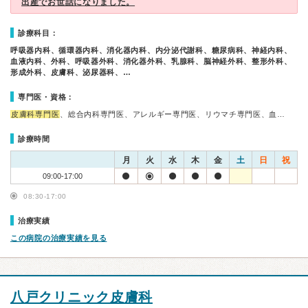
出産でお世話になりました。
診療科目：
呼吸器内科、循環器内科、消化器内科、内分泌代謝科、糖尿病科、神経内科、
血液内科、外科、呼吸器外科、消化器外科、乳腺科、脳神経外科、整形外科、
形成外科、皮膚科、泌尿器科、…
専門医・資格：
皮膚科専門医
、総合内科専門医、アレルギー専門医、リウマチ専門医、血…
診療時間
月
火
水
木
金
土
日
祝
09:00-17:00
08:30-17:00
治療実績
この病院の治療実績を見る
八戸クリニック皮膚科