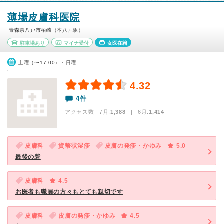
薄場皮膚科医院
青森県八戸市柏崎（本八戸駅）
駐車場あり
マイナ受付
女医在籍
土曜（〜17:00）・日曜
4.32
4件
アクセス数 7月:
1,388
| 6月:
1,414
皮膚科
貨幣状湿疹
皮膚の発疹・かゆみ
5.0
最後の砦
皮膚科
4.5
お医者も職員の方々もとても親切です
皮膚科
皮膚の発疹・かゆみ
4.5