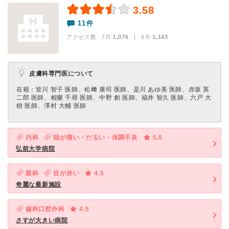
3.58
11件
アクセス数 7月:
1,076
| 6月:
1,143
皮膚科専門医について
在籍：皆川 智子 医師、松﨑 康司 医師、是川 あゆ美 医師、赤坂 英
二郎 医師、相樂 千尋 医師、中野 創 医師、福井 智久 医師、六戸 大
樹 医師、澤村 大輔 医師
内科
頭が痛い・だるい・体調不良
5.0
弘前大学病院
眼科
目が赤い
4.5
奇麗な最新施設
歯科口腔外科
4.5
さすが大きい病院