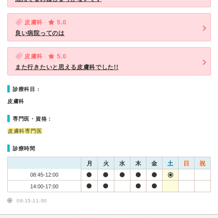
皮膚科
5.0
良い病院ってのは
皮膚科
5.0
また行きたいと思える皮膚科でした!!
診療科目：
皮膚科
専門医・資格：
皮膚科専門医
診療時間
月
火
水
木
金
土
日
祝
08:45-12:00
14:00-17:00
08:15-11:00