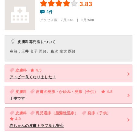
3.83
4件
アクセス数 7月:
545
| 6月:
508
皮膚科専門医について
在籍：玉井 良子 医師、森次 龍太 医師
皮膚科
4.5
アトピー良くなりました！
皮膚科
皮膚の発疹・かゆみ・発疹（子供）
4.5
丁寧です
皮膚科
乳児湿疹（脂漏性湿疹）
発疹（子供）
4.0
赤ちゃんの皮膚トラブルも安心