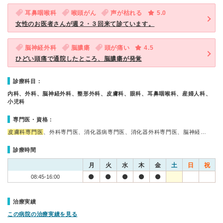
耳鼻咽喉科
喉頭がん
声が枯れる
5.0
女性のお医者さんが週２・３回来て診ています。
脳神経外科
脳膿瘍
頭が痛い
4.5
ひどい頭痛で通院したところ、脳膿瘍が発覚
診療科目：
内科、外科、脳神経外科、整形外科、皮膚科、眼科、耳鼻咽喉科、産婦人科、
小児科
専門医・資格：
皮膚科専門医
、外科専門医、消化器病専門医、消化器外科専門医、脳神経…
診療時間
月
火
水
木
金
土
日
祝
08:45-16:00
治療実績
この病院の治療実績を見る