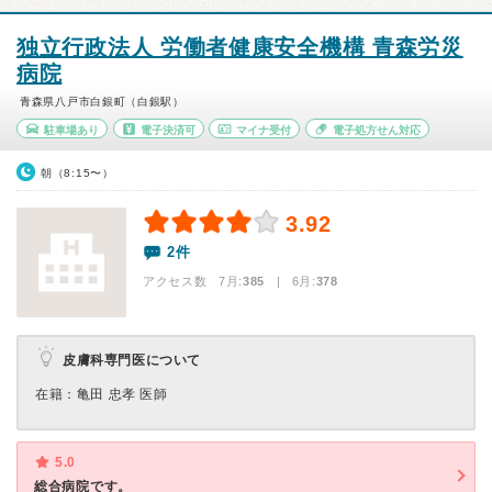
独立行政法人 労働者健康安全機構 青森労災
病院
青森県八戸市白銀町（白銀駅）
駐車場あり
電子決済可
マイナ受付
電子処方せん対応
朝（8:15〜）
3.92
2件
アクセス数 7月:
385
| 6月:
378
皮膚科専門医について
在籍：亀田 忠孝 医師
5.0
総合病院です。