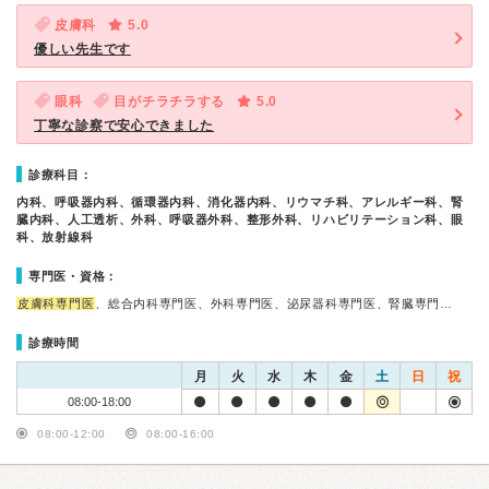
皮膚科
5.0
優しい先生です
眼科
目がチラチラする
5.0
丁寧な診察で安心できました
診療科目：
内科、呼吸器内科、循環器内科、消化器内科、リウマチ科、アレルギー科、腎
臓内科、人工透析、外科、呼吸器外科、整形外科、リハビリテーション科、眼
科、放射線科
専門医・資格：
皮膚科専門医
、総合内科専門医、外科専門医、泌尿器科専門医、腎臓専門…
診療時間
月
火
水
木
金
土
日
祝
08:00-18:00
08:00-12:00
08:00-16:00