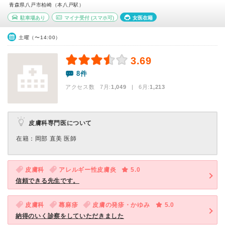
青森県八戸市柏崎（本八戸駅）
駐車場あり
マイナ受付
(スマホ可)
女医在籍
土曜（〜14:00）
3.69
8件
アクセス数 7月:
1,049
| 6月:
1,213
皮膚科専門医について
在籍：岡部 直美 医師
皮膚科
アレルギー性皮膚炎
5.0
信頼できる先生です。
皮膚科
蕁麻疹
皮膚の発疹・かゆみ
5.0
納得のいく診察をしていただきました