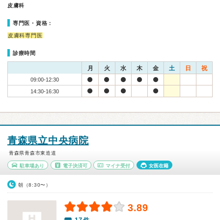
皮膚科
専門医・資格：
皮膚科専門医
診療時間
月
火
水
木
金
土
日
祝
09:00-12:30
14:30-16:30
青森県立中央病院
青森県青森市東造道
駐車場あり
電子決済可
マイナ受付
女医在籍
朝（8:30〜）
3.89