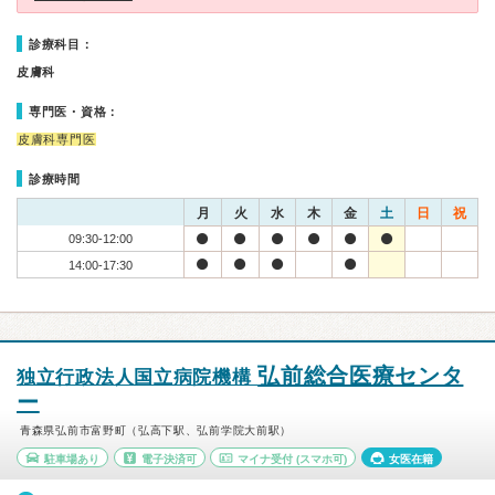
診療科目：
皮膚科
専門医・資格：
皮膚科専門医
診療時間
月
火
水
木
金
土
日
祝
09:30-12:00
14:00-17:30
弘前総合医療センタ
独立行政法人国立病院機構
ー
青森県弘前市富野町（弘高下駅、弘前学院大前駅）
駐車場あり
電子決済可
マイナ受付
(スマホ可)
女医在籍