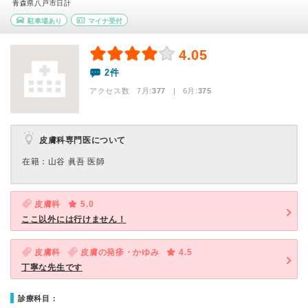
青森県八戸市日計
駐車場あり
マイナ受付
4.05
2件
アクセス数 7月:
377
| 6月:
375
皮膚科専門医について
在籍：山谷 眞吾 医師
皮膚科
5.0
ここ以外には行けません！
皮膚科
皮膚の発疹・かゆみ
4.5
丁寧な先生です
診療科目：