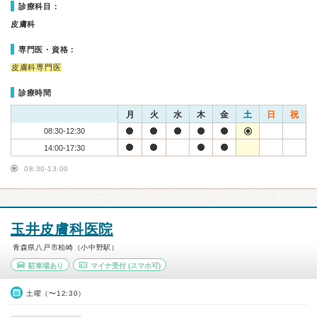
診療科目：
皮膚科
専門医・資格：
皮膚科専門医
診療時間
月
火
水
木
金
土
日
祝
08:30-12:30
14:00-17:30
08:30-13:00
玉井皮膚科医院
青森県八戸市柏崎（小中野駅）
駐車場あり
マイナ受付
(スマホ可)
土曜（〜12:30）