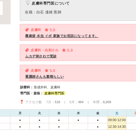
皮膚科専門医について
在籍：白石 達雄 医師
皮膚科
5.0
蕁麻疹 水虫 イボ 家族でお世話になってます。
皮膚科・虫刺され
5.0
ムカデ刺されで受診
皮膚科
5.0
看護師さんも素晴らしい
診療科：
形成外科、皮膚科
専門医・資格：
皮膚科専門医
アクセス数 7月：
518
| 6月：
484
| 年間：
6,009
月
火
水
木
金
土
09:00-12:00
●
●
●
●
●
12:30-14:30
●
●
●
●