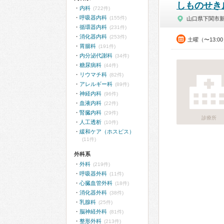
しものせき
内科
(722件)
呼吸器内科
(155件)
山口県下関市
循環器内科
(231件)
消化器内科
(253件)
土曜（〜13:0
胃腸科
(191件)
内分泌代謝科
(34件)
糖尿病科
(44件)
リウマチ科
(82件)
アレルギー科
(89件)
神経内科
(96件)
血液内科
(22件)
腎臓内科
(29件)
診療所
人工透析
(10件)
緩和ケア（ホスピス）
(11件)
外科系
外科
(219件)
呼吸器外科
(11件)
心臓血管外科
(18件)
消化器外科
(38件)
乳腺科
(25件)
脳神経外科
(81件)
整形外科
(213件)