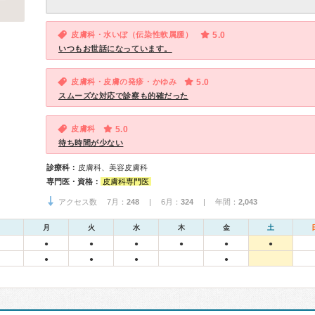
皮膚科・水いぼ（伝染性軟属腫）
5.0
いつもお世話になっています。
皮膚科・皮膚の発疹・かゆみ
5.0
スムーズな対応で診察も的確だった
皮膚科
5.0
待ち時間が少ない
診療科：
皮膚科、美容皮膚科
専門医・資格：
皮膚科専門医
アクセス数 7月：
248
| 6月：
324
| 年間：
2,043
月
火
水
木
金
土
●
●
●
●
●
●
●
●
●
●