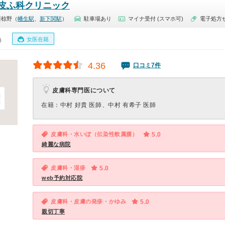
皮ふ科クリニック
新椋野（
幡生駅
、
新下関駅
）
駐車場あり
マイナ受付 (スマホ可)
電子処方
女医在籍
0）
4.36
口コミ7件
皮膚科専門医について
在籍：中村 好貴 医師、中村 有希子 医師
皮膚科・水いぼ（伝染性軟属腫）
5.0
綺麗な病院
皮膚科・湿疹
5.0
web予約対応院
皮膚科・皮膚の発疹・かゆみ
5.0
親切丁寧