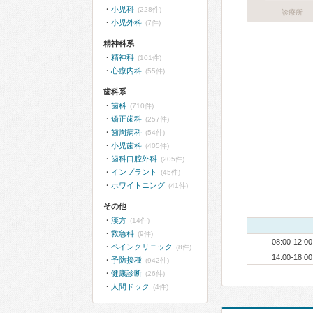
小児科
(228件)
診療所
小児外科
(7件)
精神科系
精神科
(101件)
心療内科
(55件)
歯科系
歯科
(710件)
矯正歯科
(257件)
歯周病科
(54件)
小児歯科
(405件)
歯科口腔外科
(205件)
インプラント
(45件)
ホワイトニング
(41件)
その他
漢方
(14件)
救急科
(9件)
08:00-12:00
ペインクリニック
(8件)
14:00-18:00
予防接種
(942件)
健康診断
(26件)
人間ドック
(4件)