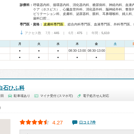
診療科：
呼吸器内科、循環器内科、消化器内科、糖尿病科、神経内科、血液
ケア（ホスピス）、心臓血管外科、消化器外科、脳神経外科、整形
ビリテーション科、皮膚科、泌尿器科、眼科、耳鼻咽喉科、婦人科
歯科口腔…
専門医・資格：
皮膚科専門医
、総合内科専門医、血液専門医、外科専門医、糖尿病専門医、呼吸器専門医、呼吸器外科専門医、気管支鏡専門医、循環器専門医、消化器病専門医、消化器外科専門医、肝臓専門医、消化器内視鏡専門医、泌尿器科専門医、脳血管内治療専門医、神経内科専門医、脳神経外科専門医、頭痛専門医、脊椎脊髄外科専門医、眼科専門医、気管食道科専門医、耳鼻咽喉科専門医、乳腺専門医、老年病専門医、認知症専門医、精神科専門医、麻
アクセス数 7月：
445
| 6月：
475
| 年間：
5,610
月
火
水
木
金
土
08:30-13:00
08:30-13:00
●
●
●
●
●
●
●
●
白石ひふ科
新田
駐車場あり
マイナ受付 (スマホ可)
電子処方せん対応
0）
4.27
口コミ7件