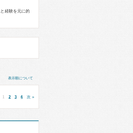
識と経験を元に的
表示順について
1
2
3
4
次 »