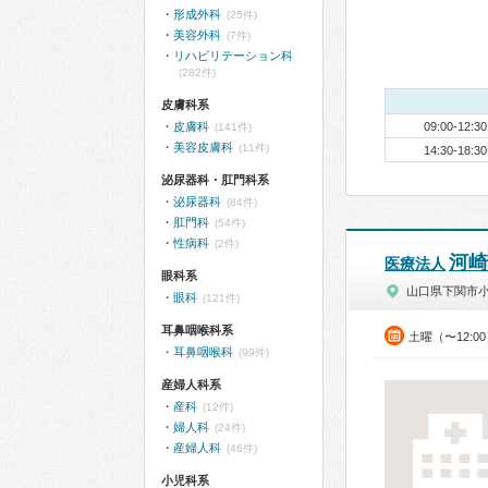
形成外科
(25件)
美容外科
(7件)
リハビリテーション科
(282件)
皮膚科系
皮膚科
09:00-12:30
(141件)
美容皮膚科
(11件)
14:30-18:30
泌尿器科・肛門科系
泌尿器科
(84件)
肛門科
(54件)
性病科
(2件)
河崎
医療法人
眼科系
山口県下関市
眼科
(121件)
耳鼻咽喉科系
土曜（〜12:0
耳鼻咽喉科
(99件)
産婦人科系
産科
(12件)
婦人科
(24件)
産婦人科
(46件)
小児科系