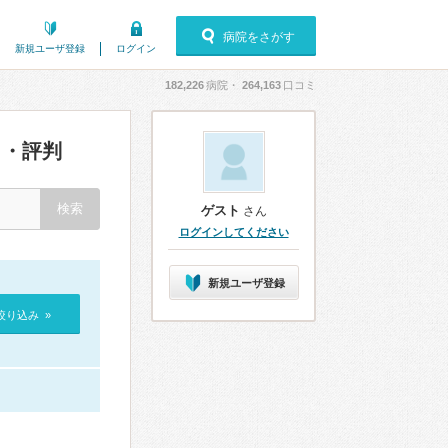
病院をさがす
新規ユーザ登録
ログイン
182,226
病院・
264,163
口コミ
・評判
ゲスト
さん
ログインしてください
新規ユーザ登録
絞り込み »