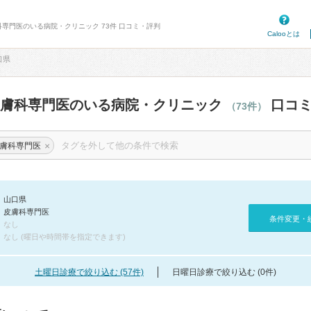
科専門医のいる病院・クリニック 73件 口コミ・評判
Calooとは
口県
皮膚科専門医のいる病院・クリニック
口コミ
（73件）
×
膚科専門医
山口県
皮膚科専門医
条件変更・
なし
なし (曜日や時間帯を指定できます)
土曜日診療で絞り込む (57件)
日曜日診療で絞り込む (0件)