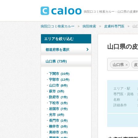
病院口コミ検索カルー - 山口県の皮膚
病院口コミ検索カルー
病院検索
皮膚科専門医
山
エリアを絞り込む
山口県の
都道府県を選択
山口県
(73件)
×
山口県
皮
下関市
(16件)
宇部市
(12件)
山口市
(8件)
エリア・駅
萩市
(3件)
専門医・資格
防府市
(7件)
名称
下松市
(1件)
詳細条件
岩国市
(7件)
光市
(4件)
長門市
(1件)
柳井市
(3件)
美祢市
(1件)