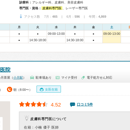
診療科：
アレルギー科、皮膚科、美容皮膚科
専門医・資格：
皮膚科専門医
、レーザー専門医
アクセス数 7月：
465
| 6月：
596
| 年間：
4,869
月
火
水
木
金
土
09:00-13:00
09:00-13:00
●
●
●
●
14:30-18:00
14:30-18:00
●
●
医院
小月茶屋（
小月駅
）
駐車場あり
マイナ受付
電子処方せん対応
女医在籍
0）
朝（8:00〜）
4.52
口コミ5件
皮膚科専門医について
在籍：小楠 優子 医師