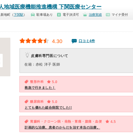
人地域医療機能推進機構 下関医療センター
上新地町（
下関駅
）
駐車場あり
電子決済可
治療実績
マイナ受付
4.30
口コミ4件
皮膚科専門医について
在籍：赤松 洋子 医師
整形外科
5.0
救急で行きました！
糖尿病科
5.0
とても優れた総合病院でした!!
胃腸科・クローン病・発熱・胃痛・腹痛・血便
4.5
計画的な治療。患者のからだを治す本当の治療。