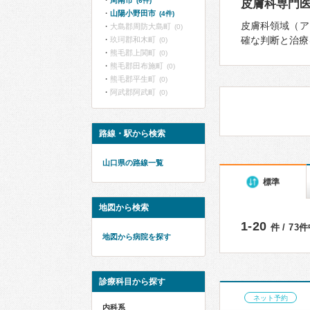
周南市
(6件)
皮膚科専門
山陽小野田市
(4件)
皮膚科領域（ア
大島郡周防大島町
(0)
確な判断と治療
玖珂郡和木町
(0)
熊毛郡上関町
(0)
熊毛郡田布施町
(0)
熊毛郡平生町
(0)
阿武郡阿武町
(0)
路線・駅から検索
山口県の路線一覧
標準
地図から検索
1-20
件 / 73
地図から病院を探す
診療科目から探す
ネット予約
内科系