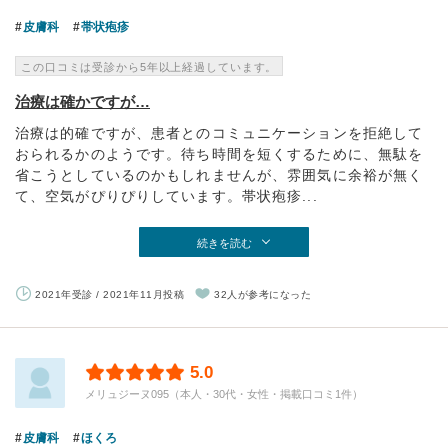
皮膚科
帯状疱疹
この口コミは受診から5年以上経過しています。
治療は確かですが…
治療は的確ですが、患者とのコミュニケーションを拒絶して
おられるかのようです。待ち時間を短くするために、無駄を
省こうとしているのかもしれませんが、雰囲気に余裕が無く
て、空気がぴりぴりしています。帯状疱疹...
続きを読む
2021年受診 / 2021年11月投稿
32人が参考になった
5.0
メリュジーヌ095（本人・30代・女性・掲載口コミ1件）
皮膚科
ほくろ