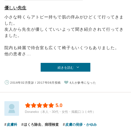
優しい先生
小さな時くらアトピー持ちで肌の痒みがひどくて行ってきま
した。
友人から先生が優しくていいよって聞き紹介されて行ってき
ました。
院内も綺麗で待合室も広くて椅子もいくつもありました。
他の患者さ...
続きを読む
2016年02月受診 / 2017年08月投稿
4人が参考になった
5.0
Doraneko（本人・30代・女性・掲載口コミ4件）
皮膚科
ほくろ除去、病理検査
皮膚の発疹・かゆみ