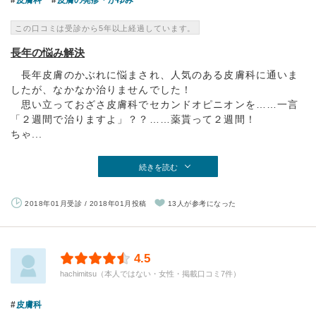
皮膚科
皮膚の発疹・かゆみ
この口コミは受診から5年以上経過しています。
長年の悩み解決
長年皮膚のかぶれに悩まされ、人気のある皮膚科に通いま
したが、なかなか治りませんでした！
思い立っておざさ皮膚科でセカンドオピニオンを……一言
「２週間で治りますよ」？？……薬貰って２週間！
ちゃ...
続きを読む
2018年01月受診 / 2018年01月投稿
13人が参考になった
4.5
hachimitsu（本人ではない・女性・掲載口コミ7件）
皮膚科