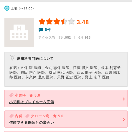
土曜（〜17:00）
3.48
6件
アクセス数 7月:
952
| 6月:
913
皮膚科専門医について
在籍：久保 環 医師、金丸 志保 医師、江藤 博文 医師、根本 利恵子
医師、持田 耕介 医師、成田 幸代 医師、西元 順子 医師、西川 陽太
郎 医師、前久保 理恵 医師、天野 正宏 医師、野上 京子 医師
小児科
5.0
小児科はプレイルーム完備
内科
クローン病
5.0
信頼できる医師との出会い