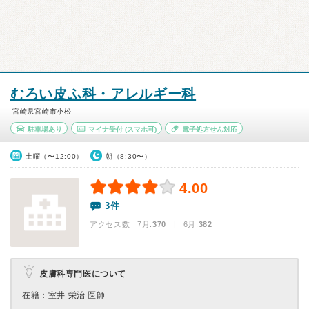
むろい皮ふ科・アレルギー科
宮崎県宮崎市小松
駐車場あり
マイナ受付
(スマホ可)
電子処方せん対応
土曜（〜12:00）
朝（8:30〜）
4.00
3件
アクセス数 7月:
370
| 6月:
382
皮膚科専門医について
在籍：室井 栄治 医師