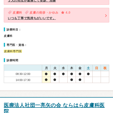
２人の先生が連携して受診、治療
皮膚科
皮膚の発疹・かゆみ
4.0
いつも丁寧で気持ちがいいです。
診療科目：
皮膚科
専門医・資格：
皮膚科専門医
診療時間
月
火
水
木
金
土
日
祝
08:30-12:00
14:00-17:30
医療法人社団一亮矢の会 ならはら皮膚科医
院