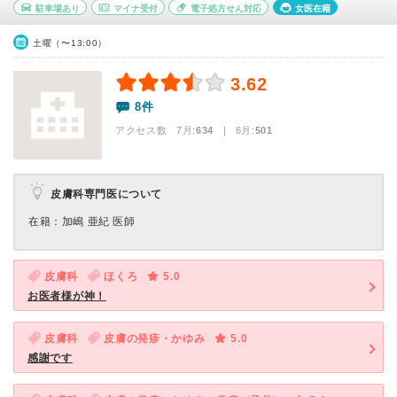
駐車場あり
マイナ受付
電子処方せん対応
女医在籍
土曜（〜13:00）
3.62
8件
アクセス数 7月:
634
| 6月:
501
皮膚科専門医について
在籍：加嶋 亜紀 医師
皮膚科
ほくろ
5.0
お医者様が神！
皮膚科
皮膚の発疹・かゆみ
5.0
感謝です