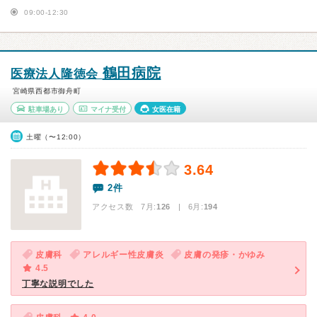
09:00-12:30
鶴田病院
医療法人隆徳会
宮崎県西都市御舟町
駐車場あり
マイナ受付
女医在籍
土曜（〜12:00）
3.64
2件
アクセス数 7月:
126
| 6月:
194
皮膚科
アレルギー性皮膚炎
皮膚の発疹・かゆみ
4.5
丁寧な説明でした