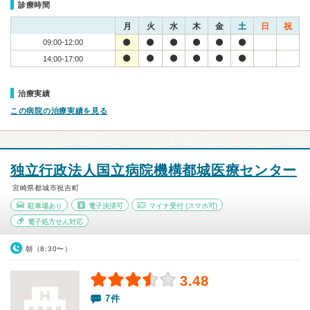
診療時間
月
火
水
木
金
土
日
祝
09:00-12:00
14:00-17:00
治療実績
この病院の治療実績を見る
独立行政法人国立病院機構都城医療センター
宮崎県都城市祝吉町
駐車場あり
電子決済可
マイナ受付
(スマホ可)
電子処方せん対応
朝（8:30〜）
3.48
7件