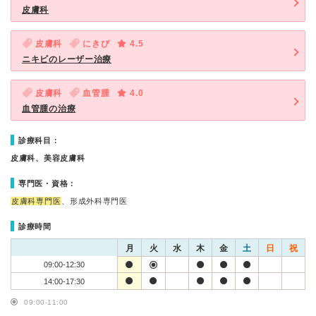
皮膚科
皮膚科
にきび
4.5
ニキビのレーザー治療
皮膚科
血管腫
4.0
血管腫の治療
診療科目：
皮膚科、美容皮膚科
専門医・資格：
皮膚科専門医
、形成外科専門医
診療時間
月
火
水
木
金
土
日
祝
09:00-12:30
14:00-17:30
09:00-11:00