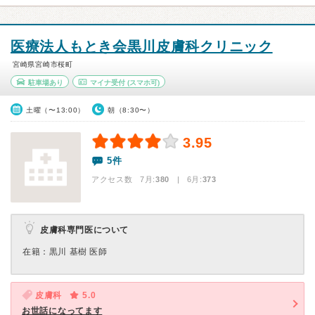
医療法人もとき会黒川皮膚科クリニック
宮崎県宮崎市桜町
駐車場あり
マイナ受付
(スマホ可)
土曜（〜13:00）
朝（8:30〜）
3.95
5件
アクセス数 7月:
380
| 6月:
373
皮膚科専門医について
在籍：黒川 基樹 医師
皮膚科
5.0
お世話になってます