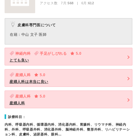
アクセス数 7月:
568
| 6月:
612
皮膚科専門医について
在籍：中山 文子 医師
神経内科
手足がしびれる
5.0
とても良い
産婦人科
5.0
産婦人科は本当に良い
産婦人科
5.0
産婦人科
診療科目：
内科、呼吸器内科、循環器内科、消化器内科、胃腸科、リウマチ科、神経内
科、外科、呼吸器外科、消化器外科、脳神経外科、整形外科、リハビリテーシ
ョン科、皮膚科、泌尿器科、眼科…