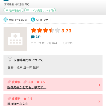
宮崎県都城市志比田町
駐車場あり
マイナ受付
(スマホ可)
土曜（〜12:30）
朝（8:30〜）
3.73
3件
アクセス数 7月:
674
| 6月:
731
皮膚科専門医について
在籍：楢原 進一郎 医師
皮膚科
湿疹
4.5
院長先生がとても丁寧です。
皮膚科
4.5
腕は確かな先生