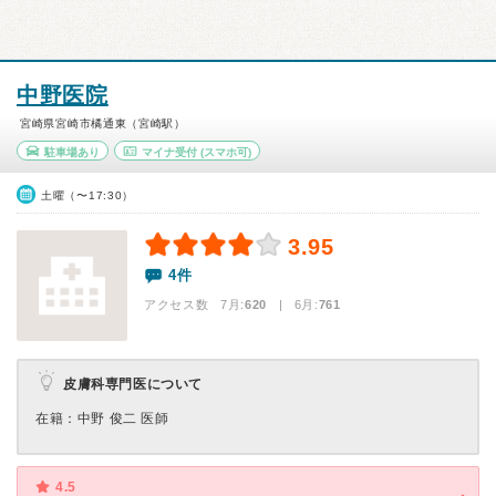
中野医院
宮崎県宮崎市橘通東（宮崎駅）
駐車場あり
マイナ受付
(スマホ可)
土曜（〜17:30）
3.95
4件
アクセス数 7月:
620
| 6月:
761
皮膚科専門医について
在籍：中野 俊二 医師
4.5