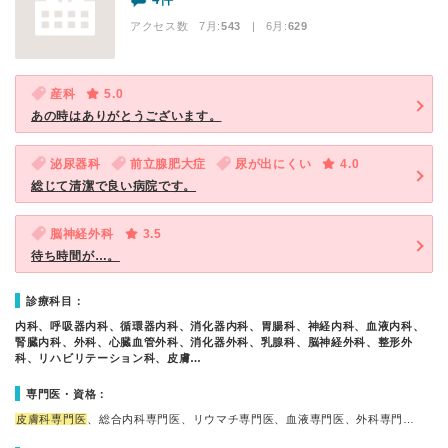
アクセス数 7月:
543
| 6月:
629
産科
5.0
あの時はありがとうございます。
泌尿器科
前立腺肥大症
尿が出にくい
4.0
総じて清潔で良い病院です。
脳神経外科
3.5
待ち時間が…。
診療科目：
内科、呼吸器内科、循環器内科、消化器内科、胃腸科、神経内科、血液内科、
腎臓内科、外科、心臓血管外科、消化器外科、乳腺科、脳神経外科、整形外
科、リハビリテーション科、皮膚…
専門医・資格：
皮膚科専門医
、総合内科専門医、リウマチ専門医、血液専門医、外科専門…