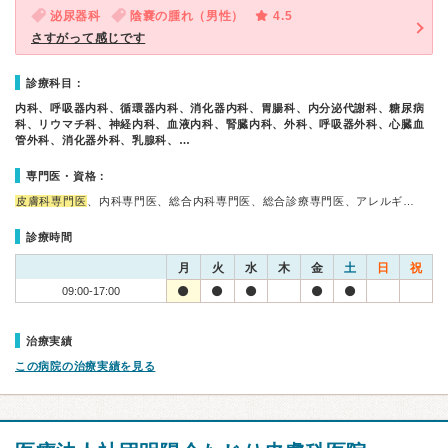
泌尿器科
陰嚢の腫れ（男性）
4.5
さすがって感じです
診療科目：
内科、呼吸器内科、循環器内科、消化器内科、胃腸科、内分泌代謝科、糖尿病
科、リウマチ科、神経内科、血液内科、腎臓内科、外科、呼吸器外科、心臓血
管外科、消化器外科、乳腺科、…
専門医・資格：
皮膚科専門医
、内科専門医、総合内科専門医、総合診療専門医、アレルギ…
診療時間
月
火
水
木
金
土
日
祝
09:00-17:00
治療実績
この病院の治療実績を見る