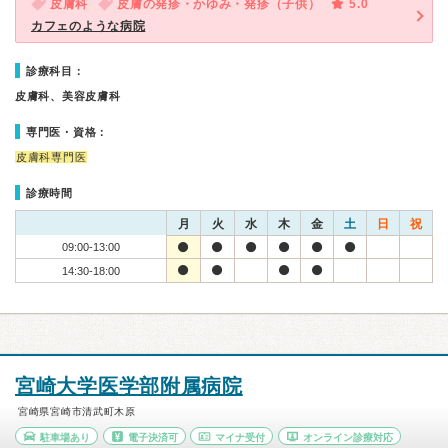
皮膚科
皮膚の発疹・かゆみ・発疹（子供）
5.0
カフェのような病院
診療科目：
皮膚科、美容皮膚科
専門医・資格：
皮膚科専門医
診療時間
月
火
水
木
金
土
日
祝
09:00-13:00
14:30-18:00
宮崎大学医学部附属病院
宮崎県宮崎市清武町木原
駐車場あり
電子決済可
マイナ受付
オンライン診療対応