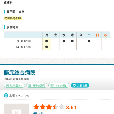
皮膚科
専門医・資格：
皮膚科専門医
診療時間
月
火
水
木
金
土
日
祝
09:00-12:00
14:00-17:00
藤元総合病院
宮崎県都城市早鈴町
駐車場あり
電子決済可
マイナ受付
女医在籍
土曜（〜17:00）
3.51
4件