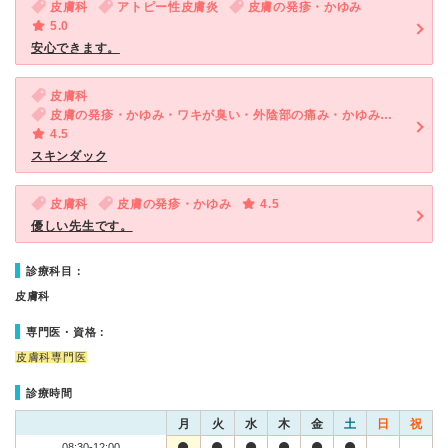
皮膚科
アトピー性皮膚炎
皮膚の発疹・かゆみ
5.0
安心できます。
皮膚科
皮膚の発疹・かゆみ・ワキが臭い・外陰部の痛み・かゆみ（女性）・発疹（子供）
4.5
スキンダック
皮膚科
皮膚の発疹・かゆみ
4.5
優しい先生です。
診療科目：
皮膚科
専門医・資格：
皮膚科専門医
診療時間
月
火
水
木
金
土
日
祝
08:30-12:00