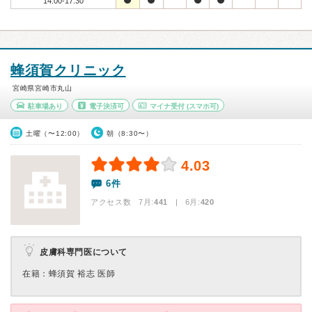
14:00-17:30
蜂須賀クリニック
宮崎県宮崎市丸山
駐車場あり
電子決済可
マイナ受付
(スマホ可)
土曜（〜12:00）
朝（8:30〜）
4.03
6件
アクセス数 7月:
441
| 6月:
420
皮膚科専門医について
在籍：蜂須賀 裕志 医師