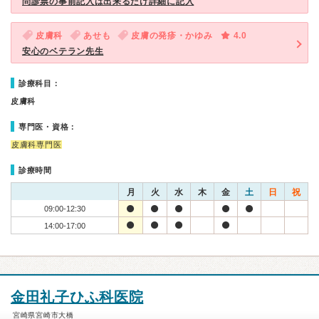
問診票の事前記入は出来るだけ詳細に記入
皮膚科
あせも
皮膚の発疹・かゆみ
4.0
安心のベテラン先生
診療科目：
皮膚科
専門医・資格：
皮膚科専門医
診療時間
月
火
水
木
金
土
日
祝
09:00-12:30
14:00-17:00
金田礼子ひふ科医院
宮崎県宮崎市大橋