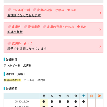
アレルギー科
皮膚の発疹・かゆみ
5.0
お世話になっております
皮膚科
帯状疱疹
皮膚の発疹・かゆみ
5.0
的確な判断
皮膚科
4.0
親子でお世話になっています
診療科目：
アレルギー科、皮膚科
専門医・資格：
皮膚科専門医
、アレルギー専門医
診療時間
月
火
水
木
金
土
日
祝
08:30-12:00