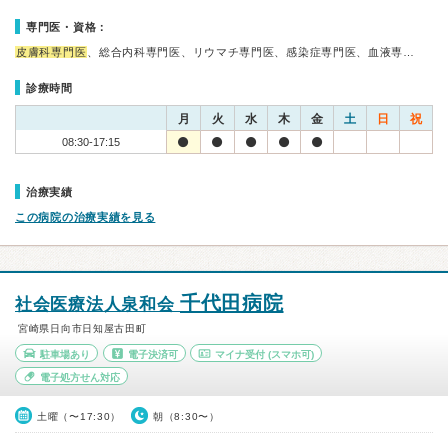
専門医・資格：
皮膚科専門医
、総合内科専門医、リウマチ専門医、感染症専門医、血液専…
診療時間
月
火
水
木
金
土
日
祝
08:30-17:15
治療実績
この病院の治療実績を見る
千代田病院
社会医療法人泉和会
宮崎県日向市日知屋古田町
駐車場あり
電子決済可
マイナ受付
(スマホ可)
電子処方せん対応
土曜（〜17:30）
朝（8:30〜）