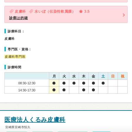
皮膚科
水いぼ（伝染性軟属腫）
3.5
診察は的確
診療科目：
皮膚科
専門医・資格：
皮膚科専門医
診療時間
月
火
水
木
金
土
日
祝
08:30-12:30
14:30-17:30
医療法人くるみ皮膚科
宮崎県宮崎市恒久