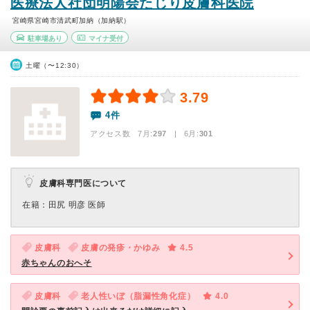
医療法人社団明陽会たじり皮膚科医院
宮崎県宮崎市清武町加納（加納駅）
駐車場あり
マイナ受付
土曜（〜12:30）
3.79
4件
アクセス数 7月:
297
| 6月:
301
皮膚科専門医について
在籍：田尻 明彦 医師
皮膚科
皮膚の発疹・かゆみ
4.5
赤ちゃんのおへそ
皮膚科
老人性いぼ（脂漏性角化症）
4.0