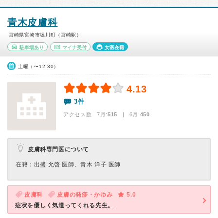
青木皮膚科
宮崎県宮崎市堀川町（宮崎駅）
駐車場あり
マイナ受付
女医在籍
土曜（〜12:30）
4.13
3件
アクセス数 7月:
515
| 6月:
450
皮膚科専門医について
在籍：出盛 允啓 医師、青木 洋子 医師
皮膚科
皮膚の発疹・かゆみ
5.0
症状を優しく気遣ってくれる先生。