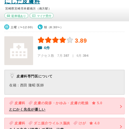
にしだ皮膚科
宮崎県宮崎市本郷南方（南方駅）
駐車場あり
マイナ受付
土曜（〜12:00）
朝（8:30〜）
3.89
4件
アクセス数 7月:
387
| 6月:
394
皮膚科専門医について
在籍：西田 隆昭 医師
皮膚科
皮膚の発疹・かゆみ・皮膚の乾燥
5.0
とにかく先生が優しい
皮膚科
ダニ媒介ウイルス脳炎
けが
4.0