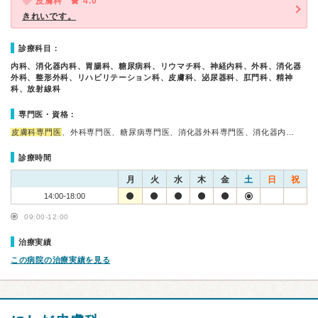
皮膚科
4.0
きれいです。
診療科目：
内科、消化器内科、胃腸科、糖尿病科、リウマチ科、神経内科、外科、消化器
外科、整形外科、リハビリテーション科、皮膚科、泌尿器科、肛門科、精神
科、放射線科
専門医・資格：
皮膚科専門医
、外科専門医、糖尿病専門医、消化器外科専門医、消化器内…
診療時間
月
火
水
木
金
土
日
祝
14:00-18:00
09:00-12:00
治療実績
この病院の治療実績を見る