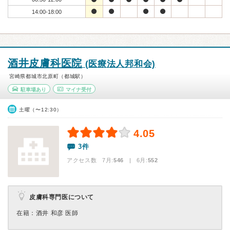
14:00-18:00
酒井皮膚科医院
(医療法人邦和会)
宮崎県都城市北原町（都城駅）
駐車場あり
マイナ受付
土曜（〜12:30）
4.05
3件
アクセス数 7月:
546
| 6月:
552
皮膚科専門医について
在籍：酒井 和彦 医師