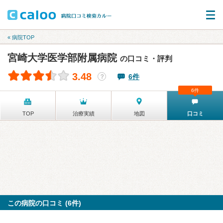
« 病院TOP
宮崎大学医学部附属病院
の口コミ・評判
3.48
6件
？
6件
TOP
治療実績
地図
口コミ
この病院の口コミ (6件)