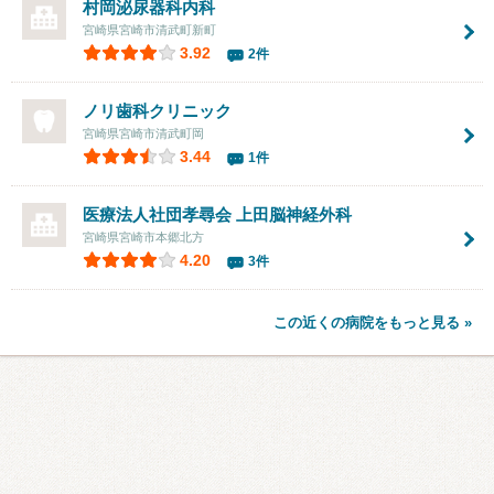
村岡泌尿器科内科
宮崎県宮崎市清武町新町
3.92
2件
ノリ歯科クリニック
宮崎県宮崎市清武町岡
3.44
1件
医療法人社団孝尋会 上田脳神経外科
宮崎県宮崎市本郷北方
4.20
3件
この近くの病院をもっと見る »