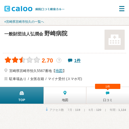
«宮崎県宮崎市恒久の一覧へ
野崎病院
一般財団法人弘潤会
2.70
1件
？
地図
宮崎県宮崎市恒久5567番地【
】
駐車場あり
女医在籍
マイナ受付 (スマホ可)
1件
TOP
地図
口コミ
アクセス数 7月：
119
| 6月：
120
| 年間：
1,124