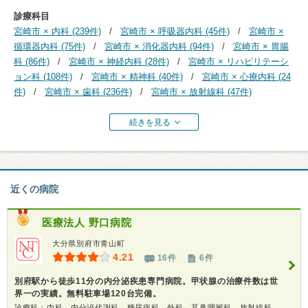
診療科目
宮崎市 × 内科 (239件)
宮崎市 × 呼吸器内科 (45件)
宮崎市 ×
循環器内科 (75件)
宮崎市 × 消化器内科 (94件)
宮崎市 × 胃腸
科 (86件)
宮崎市 × 神経内科 (28件)
宮崎市 × リハビリテーシ
ョン科 (108件)
宮崎市 × 精神科 (40件)
宮崎市 × 心療内科 (24
件)
宮崎市 × 歯科 (236件)
宮崎市 × 放射線科 (47件)
続きを見る
近くの病院
医療法人
野口病院
大分県別府市青山町
4.21
16件
6件
別府駅から徒歩11分の内分泌疾患専門病院。甲状腺の治療件数は世
界一の実績。無料駐車場120台完備。
診療科：内科、内分泌代謝科、糖尿病科、外科、耳鼻咽喉科、放射線科