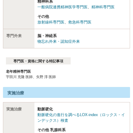
精神科系
一般病院連携精神医学専門医
、
精神科専門医
その他
放射線科専門医
、
救急科専門医
専門外来
脳・神経系
物忘れ外来・認知症外来
専門医・資格に関する特記事項
老年精神専門医
宇田川 充隆 医師、矢野 淳 医師
実施治療
実施治療
動脈硬化
動脈硬化の進行を調べるLOX-index（ロックス・イ
ンデックス）検査
その他 乳腺科系