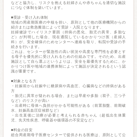
などと協力し、リスクを抱える妊婦さんや赤ちゃんを適切な施設
につなぐ体制を築いています。
■受診・受け入れ体制
地域の周産期医療の中核を担い、原則として他の医療機関からの
紹介または救急搬送によって受診・入院となります。
妊婦健診でハイリスク要因（持病の悪化、胎児の異常、多胎な
ど）が判明した場合、現在通院しているかかりつけ医（産婦人
科）が、安全確保のためセンターへ連絡を取り、転院や受診の手
続きを行います。
これは、センターが緊急性の高い状況や高度な専門性を必要とす
る母子を優先的に受け入れるための仕組みです。そのため、出産
施設として自ら選ぶというよりは、安全を最優先するために、か
かりつけ医や地域の連携体制によって施設が決定されるという認
識が重要です。
■対象となる方
・妊娠前から妊娠中に糖尿病や高血圧、心臓病などの持病がある
方
・胎児に異常が疑われる場合、または早産や多胎（双子、三つ子
など）のリスクが高い
・出産時に母体へ負担がかかる可能性がある（前置胎盤、前期破
水、妊娠高血圧症候群など）
・出生直後に治療が必要と考えられる赤ちゃん（超低出生体重
児、先天性疾患、呼吸器や循環器の不安定など）
■料金の目安
総合周産期母子医療センターで提供される医療は、原則として公