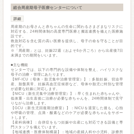
総合周産期母子医療センターについて
詳細
周産期のお母さんと赤ちゃんの生命に関わるさまざまなリスクに
対応する、24時間体制の高度専門医療と搬送連携を備えた医療施
設です。
救急対応を含む質の高い医療を提供し、母子の命を守ることが目
的です。
※「周産期」とは、妊娠22週（およそ6か月ごろ）から出産後7日
未満までの期間をいいます。
■主な機能
センターでは、以下の専門的な設備や体制を整え、ハイリスクな
母子の治療・管理にあたります。
【MF-ICU（母体・胎児集中治療管理室）】：多胎妊娠、切迫早
産、胎盤異常、妊娠高血圧症候群など、母体や胎児に特別な管理
が必要な妊娠に対応します。
【NICU（新生児集中治療管理室）】：早く生まれた赤ちゃんや、
低体重・出生直後に治療が必要な赤ちゃんを、24時間体制で見守
りながら治療します。
【GCU（新生児回復期治療室）】：NICUを退室した後も、心拍
や呼吸の管理、点滴・酸素などのケアが必要な赤ちゃんをサポー
トします。
【産科病棟】：合併症をもつ妊娠や出産にも対応できる設備と専
門スタッフを備えています。
【地域連携・医療体制構築】：地域の産婦人科や小児科、診療所