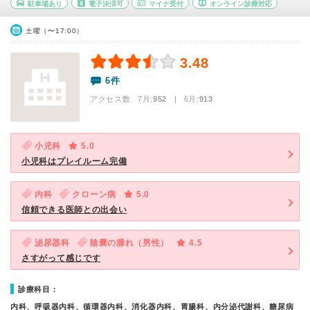
駐車場あり
電子決済可
マイナ受付
オンライン診療対応
土曜（〜17:00）
3.48
6件
アクセス数 7月:
952
| 6月:
913
小児科
5.0
小児科はプレイルーム完備
内科
クローン病
5.0
信頼できる医師との出会い
泌尿器科
陰嚢の腫れ（男性）
4.5
さすがって感じです
診療科目：
内科、呼吸器内科、循環器内科、消化器内科、胃腸科、内分泌代謝科、糖尿病