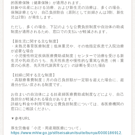
的医療保険（健康保険）が適用されます。
妊娠や出産における治療、および新生児の治療は、多くの場合、
保険診療となり、自己負担割合（原則として妊婦さんは3割、新生
児は2割）が発生します。
ただし、多くの場合、下記のような公費負担制度や自治体の助成
制度が適用されるため、窓口での支払いが軽減されます。
【新生児に関する主な制度】
・未熟児養育医療制度｜低体重児や、その他指定疾患で入院治療
が必要な場合
・小児慢性特定疾病医療費助成制度｜センターで治療を受ける新
生児や乳幼児のうち、先天性疾患や慢性的な重篤な疾患（例：重
度の心疾患、先天性代謝異常など）の診断を受けた場合
【妊婦に関する主な制度】
・高額療養費制度｜月の自己負担額が一定額を超えた場合に、超
過分が払い戻される制度です。
お住まいの自治体による妊産婦医療費助成制度などにより、自己
負担分が軽減される場合があります。
詳細な料金や利用可能な公費負担制度については、各医療機関の
窓口にご相談ください。
▼参考URL
厚生労働省「小児・周産期医療について」
https://www.mhlw.go.jp/stf/seisakunitsuite/bunya/0000186912.