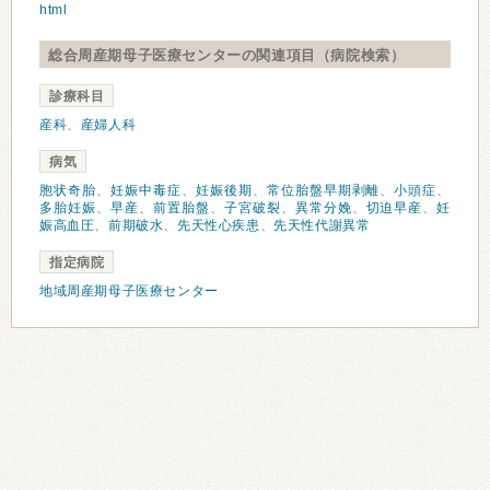
html
総合周産期母子医療センターの関連項目（病院検索）
診療科目
産科
、
産婦人科
病気
胞状奇胎
、
妊娠中毒症
、
妊娠後期
、
常位胎盤早期剥離
、
小頭症
、
多胎妊娠
、
早産
、
前置胎盤
、
子宮破裂
、
異常分娩
、
切迫早産
、
妊
娠高血圧
、
前期破水
、
先天性心疾患
、
先天性代謝異常
指定病院
地域周産期母子医療センター