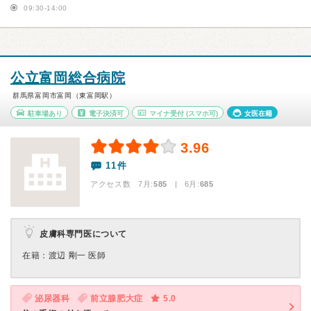
09:30-14:00
公立富岡総合病院
群馬県富岡市富岡（東富岡駅）
駐車場あり
電子決済可
マイナ受付
(スマホ可)
女医在籍
3.96
11件
アクセス数 7月:
585
| 6月:
685
皮膚科専門医について
在籍：渡辺 剛一 医師
泌尿器科
前立腺肥大症
5.0