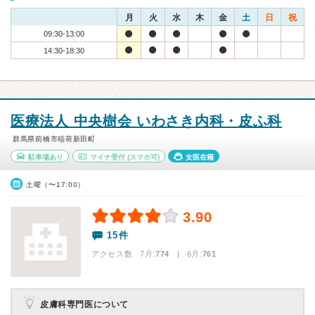
月
火
水
木
金
土
日
祝
09:30-13:00
14:30-18:30
医療法人 中央樹会 いわさき内科・皮ふ科
群馬県前橋市稲荷新田町
駐車場あり
マイナ受付
(スマホ可)
女医在籍
土曜（〜17:00）
3.90
15件
アクセス数 7月:
774
| 6月:
761
皮膚科専門医について