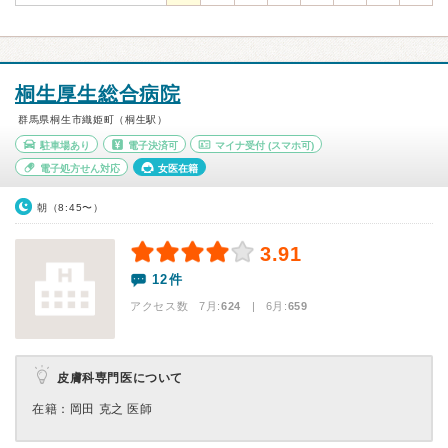
桐生厚生総合病院
群馬県桐生市織姫町（桐生駅）
駐車場あり
電子決済可
マイナ受付
(スマホ可)
電子処方せん対応
女医在籍
朝（8:45〜）
3.91
12件
アクセス数 7月:
624
| 6月:
659
皮膚科専門医について
在籍：岡田 克之 医師