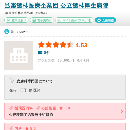
邑楽館林医療企業団 公立館林厚生病院
群馬県館林市成島町（館林駅）
駐車場あり
電子決済可
マイナ受付
(スマホ可)
女医在籍
朝（8:30〜）
4.53
8件
アクセス数 7月:
591
| 6月:
715
皮膚科専門医について
在籍：田子 修 医師
循環器内科
心筋梗塞
5.0
心筋梗塞での緊急手術対応
内科
5.0