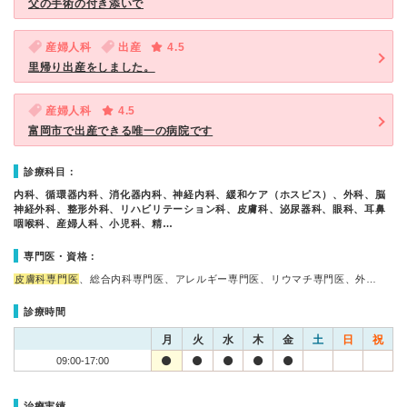
父の手術の付き添いで
産婦人科
出産
4.5
里帰り出産をしました。
産婦人科
4.5
富岡市で出産できる唯一の病院です
診療科目：
内科、循環器内科、消化器内科、神経内科、緩和ケア（ホスピス）、外科、脳
神経外科、整形外科、リハビリテーション科、皮膚科、泌尿器科、眼科、耳鼻
咽喉科、産婦人科、小児科、精…
専門医・資格：
皮膚科専門医
、総合内科専門医、アレルギー専門医、リウマチ専門医、外…
診療時間
月
火
水
木
金
土
日
祝
09:00-17:00
治療実績