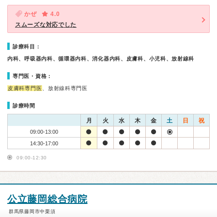
かぜ
4.0
スムーズな対応でした
診療科目：
内科、呼吸器内科、循環器内科、消化器内科、皮膚科、小児科、放射線科
専門医・資格：
皮膚科専門医
、放射線科専門医
診療時間
月
火
水
木
金
土
日
祝
09:00-13:00
14:30-17:00
09:00-12:30
公立藤岡総合病院
群馬県藤岡市中栗須