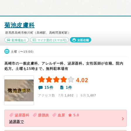
菊池皮膚科
群馬県高崎市柳川町（高崎駅、高崎問屋町駅）
駐車場あり
マイナ受付
(スマホ可)
女医在籍
土曜（〜15:00）
高崎市の一般皮膚科、アレルギー科、泌尿器科。女性医師が在籍。院内
処方。土曜も15時まで。無料駐車場有
4.02
15件
1件
アクセス数 7月:
1,602
| 6月:
1,607
泌尿器科
膀胱炎
血尿
5.0
泌尿器で