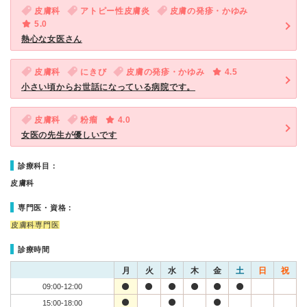
皮膚科
アトピー性皮膚炎
皮膚の発疹・かゆみ
5.0
熱心な女医さん
皮膚科
にきび
皮膚の発疹・かゆみ
4.5
小さい頃からお世話になっている病院です。
皮膚科
粉瘤
4.0
女医の先生が優しいです
診療科目：
皮膚科
専門医・資格：
皮膚科専門医
診療時間
月
火
水
木
金
土
日
祝
09:00-12:00
15:00-18:00