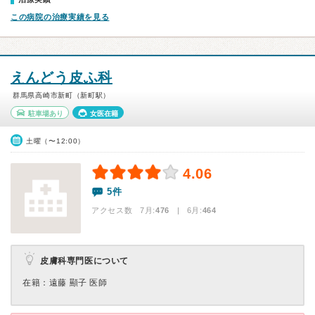
この病院の治療実績を見る
えんどう皮ふ科
群馬県高崎市新町（新町駅）
駐車場あり
女医在籍
土曜（〜12:00）
4.06
5件
アクセス数 7月:
476
| 6月:
464
皮膚科専門医について
在籍：遠藤 顯子 医師