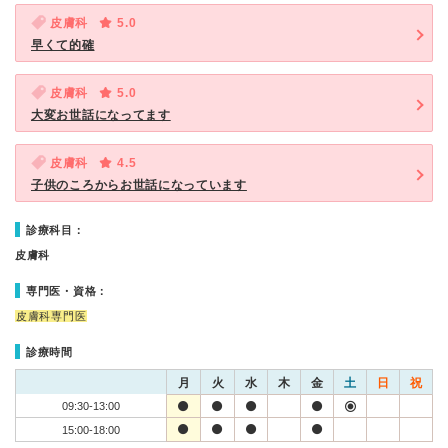
皮膚科
5.0
早くて的確
皮膚科
5.0
大変お世話になってます
皮膚科
4.5
子供のころからお世話になっています
診療科目：
皮膚科
専門医・資格：
皮膚科専門医
診療時間
月
火
水
木
金
土
日
祝
09:30-13:00
15:00-18:00