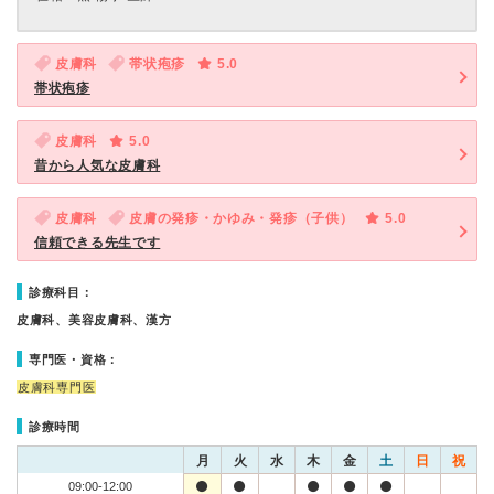
皮膚科
帯状疱疹
5.0
帯状疱疹
皮膚科
5.0
昔から人気な皮膚科
皮膚科
皮膚の発疹・かゆみ・発疹（子供）
5.0
信頼できる先生です
診療科目：
皮膚科、美容皮膚科、漢方
専門医・資格：
皮膚科専門医
診療時間
月
火
水
木
金
土
日
祝
09:00-12:00