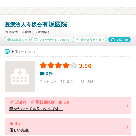
有坂医院
医療法人有坂会
群馬県太田市龍舞町（竜舞駅）
駐車場あり
マイナ受付
(スマホ可)
電子処方せん対応
女医在籍
土曜（〜12:30）
3.96
3件
アクセス数 7月:
311
| 6月:
263
皮膚科
掌蹠膿疱症
5.0
穏やかなとても良い先生です。
4.5
優しい先生