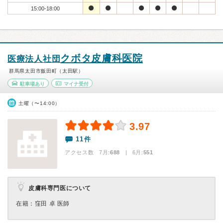
15:00-18:00
クボタ皮膚科医院
医療法人社団
群馬県太田市飯田町（太田駅）
駐車場あり
マイナ受付
土曜（〜14:00）
3.97
11件
アクセス数 7月:
688
| 6月:
551
皮膚科専門医について
在籍：窪田 卓 医師