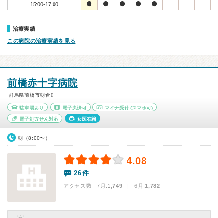
15:00-17:00
治療実績
この病院の治療実績を見る
前橋赤十字病院
群馬県前橋市朝倉町
駐車場あり
電子決済可
マイナ受付
(スマホ可)
電子処方せん対応
女医在籍
朝（8:00〜）
4.08
26件
アクセス数 7月:
1,749
| 6月:
1,782