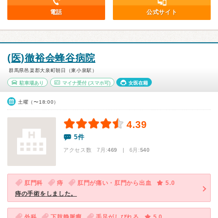
電話
公式サイト
(医)徹裕会蜂谷病院
群馬県邑楽郡大泉町朝日（東小泉駅）
駐車場あり
マイナ受付
(スマホ可)
女医在籍
土曜（〜18:00）
4.39
5件
アクセス数 7月:
469
| 6月:
540
肛門科
痔
肛門が痛い・肛門から出血
5.0
痔の手術をしました。
外科
下肢静脈瘤
手足がしびれる
5.0