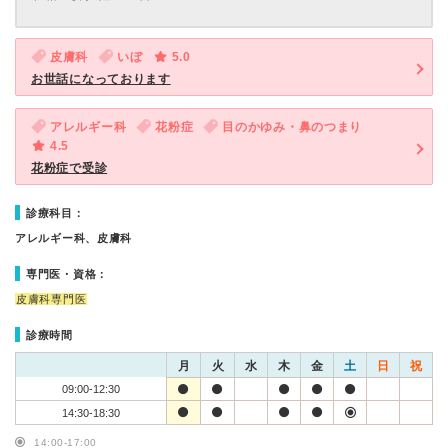
皮膚科
いぼ
5.0
お世話になっております
アレルギー科
花粉症
目のかゆみ・鼻のつまり
4.5
花粉症で受診
診療科目：
アレルギー科、皮膚科
専門医・資格：
皮膚科専門医
診療時間
月
火
水
木
金
土
日
祝
09:00-12:30
14:30-18:30
14:00-17:00