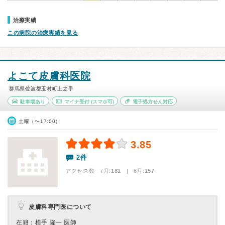
治療実績
この病院の治療実績を見る
よこて皮膚科医院
群馬県佐波郡玉村町上之手
駐車場あり
マイナ受付
(スマホ可)
電子処方せん対応
土曜（〜17:00）
3.85
2件
アクセス数 7月:
181
| 6月:
157
皮膚科専門医について
在籍：横手 隆一 医師