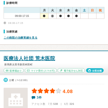
診療時間
月
火
水
木
金
土
日
祝
09:00-17:15
08:00-17:15
治療実績
この病院の治療実績を見る
医療法人社団 荒木医院
群馬県太田市新田村田町
駐車場あり
マイナ受付
(スマホ可)
電子処方せん対応
女医在籍
土曜（〜12:00）
4.08
3件
アクセス数 7月:
508
| 6月:
326