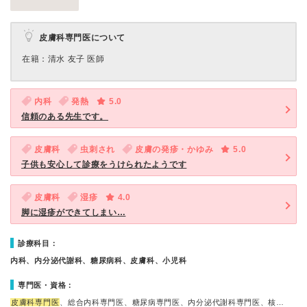
皮膚科専門医について
在籍：清水 友子 医師
内科
発熱
5.0
信頼のある先生です。
皮膚科
虫刺され
皮膚の発疹・かゆみ
5.0
子供も安心して診療をうけられたようです
皮膚科
湿疹
4.0
脚に湿疹ができてしまい…
診療科目：
内科、内分泌代謝科、糖尿病科、皮膚科、小児科
専門医・資格：
皮膚科専門医
、総合内科専門医、糖尿病専門医、内分泌代謝科専門医、核…