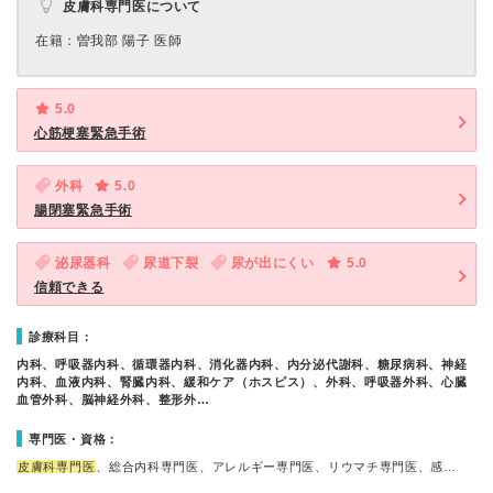
皮膚科専門医について
在籍：曽我部 陽子 医師
5.0
心筋梗塞緊急手術
外科
5.0
腸閉塞緊急手術
泌尿器科
尿道下裂
尿が出にくい
5.0
信頼できる
診療科目：
内科、呼吸器内科、循環器内科、消化器内科、内分泌代謝科、糖尿病科、神経
内科、血液内科、腎臓内科、緩和ケア（ホスピス）、外科、呼吸器外科、心臓
血管外科、脳神経外科、整形外…
専門医・資格：
皮膚科専門医
、総合内科専門医、アレルギー専門医、リウマチ専門医、感…