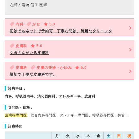
在籍：岩﨑 智子 医師
内科
かぜ
5.0
初診でもネットで予約可、丁寧な問診、綺麗なクリニック
皮膚科
5.0
女医さんがいる皮膚科
皮膚科
皮膚の発疹・かゆみ
5.0
親切で丁寧な皮膚科です。
診療科目：
内科、呼吸器内科、消化器内科、アレルギー科、皮膚科
専門医・資格：
皮膚科専門医
、総合内科専門医、アレルギー専門医、呼吸器専門医、気管…
診療時間
月
火
水
木
金
土
日
祝