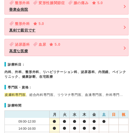
整形外科
変形性膝関節症
膝の痛み
5.0
善衆会病院
整形外科
5.0
真剣で親切です
泌尿器科
血尿
5.0
高度な医療
診療科目：
内科、外科、整形外科、リハビリテーション科、泌尿器科、内視鏡、ペインク
リニック、健康診断、在宅医療
専門医・資格：
皮膚科専門医
、総合内科専門医、リウマチ専門医、血液専門医、外科専門…
診療時間
月
火
水
木
金
土
日
祝
09:00-12:00
14:00-16:00