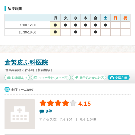
診療時間
月
火
水
木
金
土
日
祝
09:00-12:00
15:30-18:00
倉繁皮ふ科医院
群馬県前橋市古市町（新前橋駅）
駐車場あり
マイナ受付
(スマホ可)
電子処方せん対応
女医在籍
土曜（〜13:00）
4.15
9件
アクセス数 7月:
904
| 6月:
1,048