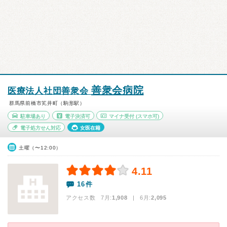
善衆会病院
医療法人社団善衆会
群馬県前橋市笂井町（駒形駅）
駐車場あり
電子決済可
マイナ受付
(スマホ可)
電子処方せん対応
女医在籍
土曜（〜12:00）
4.11
16件
アクセス数 7月:
1,908
| 6月:
2,095