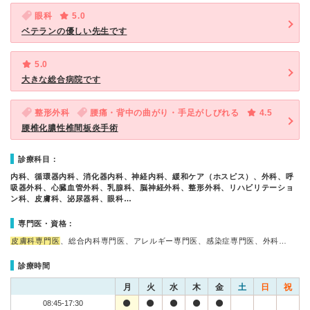
眼科
5.0
ベテランの優しい先生です
5.0
大きな総合病院です
整形外科
腰痛・背中の曲がり・手足がしびれる
4.5
腰椎化膿性椎間板炎手術
診療科目：
内科、循環器内科、消化器内科、神経内科、緩和ケア（ホスピス）、外科、呼
吸器外科、心臓血管外科、乳腺科、脳神経外科、整形外科、リハビリテーショ
ン科、皮膚科、泌尿器科、眼科…
専門医・資格：
皮膚科専門医
、総合内科専門医、アレルギー専門医、感染症専門医、外科…
診療時間
月
火
水
木
金
土
日
祝
08:45-17:30