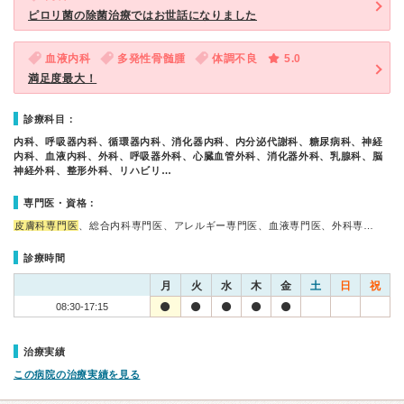
ピロリ菌の除菌治療ではお世話になりました
血液内科
多発性骨髄腫
体調不良
5.0
満足度最大！
診療科目：
内科、呼吸器内科、循環器内科、消化器内科、内分泌代謝科、糖尿病科、神経
内科、血液内科、外科、呼吸器外科、心臓血管外科、消化器外科、乳腺科、脳
神経外科、整形外科、リハビリ…
専門医・資格：
皮膚科専門医
、総合内科専門医、アレルギー専門医、血液専門医、外科専…
診療時間
月
火
水
木
金
土
日
祝
08:30-17:15
治療実績
この病院の治療実績を見る