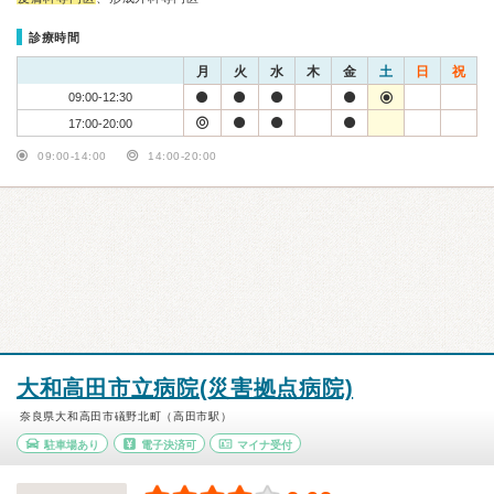
診療時間
月
火
水
木
金
土
日
祝
09:00-12:30
17:00-20:00
09:00-14:00
14:00-20:00
大和高田市立病院(災害拠点病院)
奈良県大和高田市礒野北町（高田市駅）
駐車場あり
電子決済可
マイナ受付