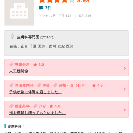
3.98
3件
アクセス数 7月:
172
| 6月:
216
皮膚科専門医について
在籍：正畠 千夏 医師、西村 友紀 医師
整形外科
5.0
人工股関節
呼吸器内科
肺炎
発熱・咳（セキ）
4.5
子供が急に体調を崩しました。
整形外科
けが
4.0
指を怪我し縫ってもらいました。
診療科目：