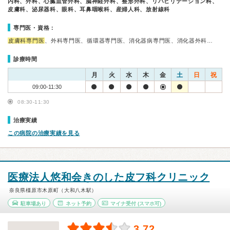
内科、外科、心臓血管外科、脳神経外科、整形外科、リハビリテーション科、
皮膚科、泌尿器科、眼科、耳鼻咽喉科、産婦人科、放射線科
専門医・資格：
皮膚科専門医
、外科専門医、循環器専門医、消化器病専門医、消化器外科…
診療時間
月
火
水
木
金
土
日
祝
09:00-11:30
08:30-11:30
治療実績
この病院の治療実績を見る
医療法人悠和会きのした皮フ科クリニック
奈良県橿原市木原町（大和八木駅）
駐車場あり
ネット予約
マイナ受付
(スマホ可)
3.72