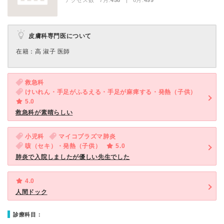
アクセス数 7月:
458
| 6月:
499
皮膚科専門医について
在籍：高 淑子 医師
救急科
けいれん・手足がふるえる・手足が麻痺する・発熱（子供）
5.0
救急科が素晴らしい
小児科
マイコプラズマ肺炎
咳（セキ）・発熱（子供）
5.0
肺炎で入院しましたが優しい先生でした
4.0
人間ドック
診療科目：