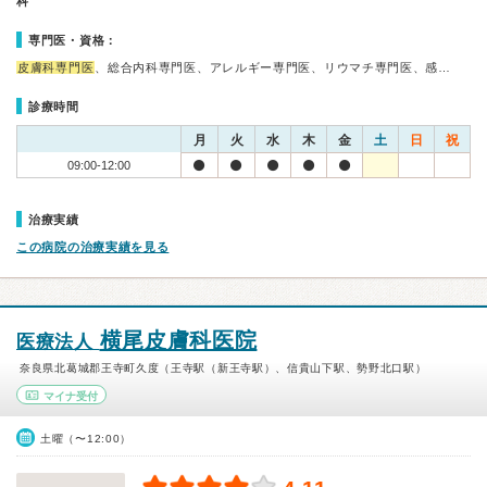
科
専門医・資格：
皮膚科専門医
、総合内科専門医、アレルギー専門医、リウマチ専門医、感…
診療時間
月
火
水
木
金
土
日
祝
09:00-12:00
治療実績
この病院の治療実績を見る
横尾皮膚科医院
医療法人
奈良県北葛城郡王寺町久度（王寺駅（新王寺駅）、信貴山下駅、勢野北口駅）
マイナ受付
土曜（〜12:00）