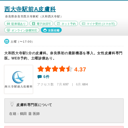
西大寺駅前A皮膚科
奈良県奈良市西大寺東町（大和西大寺駅）
駐車場あり
電子決済可
ネット予約
マイナ受付
(スマホ可)
オンライン診療対応
女医在籍
土曜（〜17:00）
大和西大寺駅1分の皮膚科。奈良県初の最新機器を導入。女性皮膚科専門
医。WEB予約、土曜診療あり。
4.37
6件
アクセス数 7月:
697
| 6月:
684
皮膚科専門医について
在籍：鶴田 葵 医師