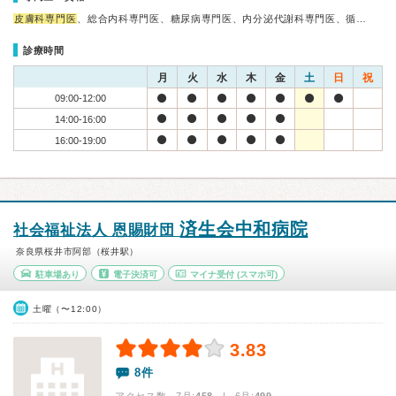
皮膚科専門医
、総合内科専門医、糖尿病専門医、内分泌代謝科専門医、循…
診療時間
月
火
水
木
金
土
日
祝
09:00-12:00
14:00-16:00
16:00-19:00
済生会中和病院
社会福祉法人 恩賜財団
奈良県桜井市阿部（桜井駅）
駐車場あり
電子決済可
マイナ受付
(スマホ可)
土曜（〜12:00）
3.83
8件