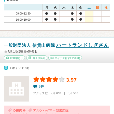
月
火
水
木
金
土
日
祝
09:00-12:30
16:00-19:00
ハートランドしぎさん
一般財団法人 信貴山病院
奈良県生駒郡三郷町勢野北
駐車場あり
電子決済可
マイナ受付
(スマホ可)
土曜（〜12:00）
3.97
6件
アクセス数 7月:
692
| 6月:
596
心療内科
アルツハイマー型認知症