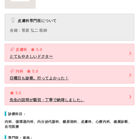
皮膚科専門医について
在籍：菅原 弘二 医師
皮膚科
5.0
とてもやさしいドクター
内科
5.0
日曜日も診察。行ってよかった！
5.0
先生の説明が親切・丁寧で納得しました。
診療科目：
内科、循環器内科、内分泌代謝科、糖尿病科、皮膚科、心療内科、健康診断、
在宅医療
専門医・資格：