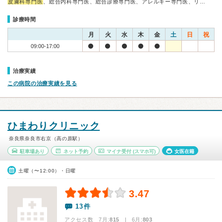
皮膚科専門医
、総合内科専門医、総合診療専門医、アレルギー専門医、リ…
診療時間
月
火
水
木
金
土
日
祝
09:00-17:00
治療実績
この病院の治療実績を見る
ひまわりクリニック
奈良県奈良市右京（高の原駅）
駐車場あり
ネット予約
マイナ受付
(スマホ可)
女医在籍
土曜（〜12:00）・日曜
3.47
13件
アクセス数 7月:
815
| 6月:
803