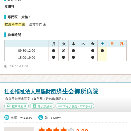
皮膚科
専門医・資格：
皮膚科専門医
、漢方専門医
診療時間
月
火
水
木
金
土
日
祝
09:30-12:00
15:00-19:00
09:30-11:00
済生会御所病院
社会福祉法人恩賜財団
奈良県御所市三室（御所駅（近鉄御所駅））
駐車場あり
電子決済可
マイナ受付
(スマホ可)
土曜（〜11:30）
朝（8:30〜）