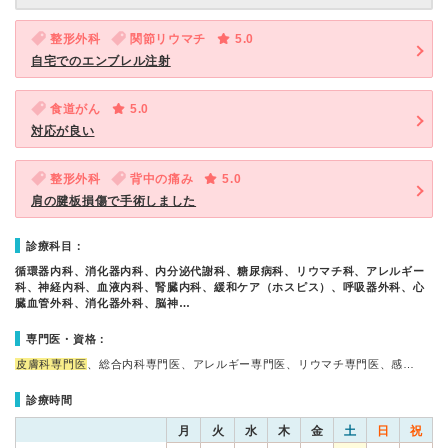
整形外科
関節リウマチ
5.0
自宅でのエンブレル注射
食道がん
5.0
対応が良い
整形外科
背中の痛み
5.0
肩の腱板損傷で手術しました
診療科目：
循環器内科、消化器内科、内分泌代謝科、糖尿病科、リウマチ科、アレルギー
科、神経内科、血液内科、腎臓内科、緩和ケア（ホスピス）、呼吸器外科、心
臓血管外科、消化器外科、脳神…
専門医・資格：
皮膚科専門医
、総合内科専門医、アレルギー専門医、リウマチ専門医、感…
診療時間
月
火
水
木
金
土
日
祝