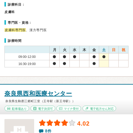
診療科目：
皮膚科
専門医・資格：
皮膚科専門医
、漢方専門医
診療時間
月
火
水
木
金
土
日
祝
09:00-12:00
16:30-19:00
奈良県西和医療センター
奈良県生駒郡三郷町三室（王寺駅（新王寺駅））
駐車場あり
電子決済可
マイナ受付
電子処方せん対応
4.02
8件