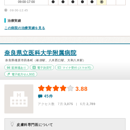
09:00-17:00
09:00-12:45
治療実績
この病院の治療実績を見る
奈良県立医科大学附属病院
奈良県橿原市四条町（畝傍駅、八木西口駅、大和八木駅）
駐車場あり
電子決済可
マイナ受付
(スマホ可)
電子処方せん対応
3.88
45件
アクセス数 7月:
3,075
| 6月:
2,789
皮膚科専門医について