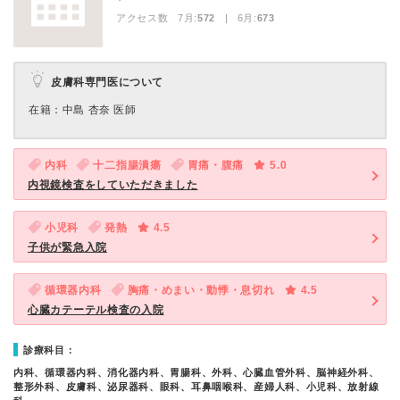
アクセス数 7月:
572
| 6月:
673
皮膚科専門医について
在籍：中島 杏奈 医師
内科
十二指腸潰瘍
胃痛・腹痛
5.0
内視鏡検査をしていただきました
小児科
発熱
4.5
子供が緊急入院
循環器内科
胸痛・めまい・動悸・息切れ
4.5
心臓カテーテル検査の入院
診療科目：
内科、循環器内科、消化器内科、胃腸科、外科、心臓血管外科、脳神経外科、
整形外科、皮膚科、泌尿器科、眼科、耳鼻咽喉科、産婦人科、小児科、放射線