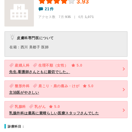
3.93
21件
アクセス数 7月:
935
| 6月:
1,071
皮膚科専門医について
在籍：西川 美都子 医師
産婦人科
生理不順（女性）
5.0
先生.看護師さんともに親切でした。
整形外科
肩こり・肩の痛み・けが
5.0
主治医がやさしい
乳腺科
乳がん
5.0
乳腺外科は最高に素晴らしい医療スタッフさんでした
診療科目：