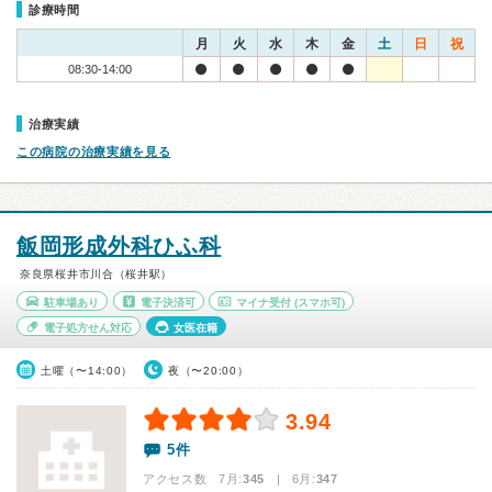
診療時間
月
火
水
木
金
土
日
祝
08:30-14:00
治療実績
この病院の治療実績を見る
飯岡形成外科ひふ科
奈良県桜井市川合（桜井駅）
駐車場あり
電子決済可
マイナ受付
(スマホ可)
電子処方せん対応
女医在籍
土曜（〜14:00）
夜（〜20:00）
3.94
5件
アクセス数 7月:
345
| 6月:
347