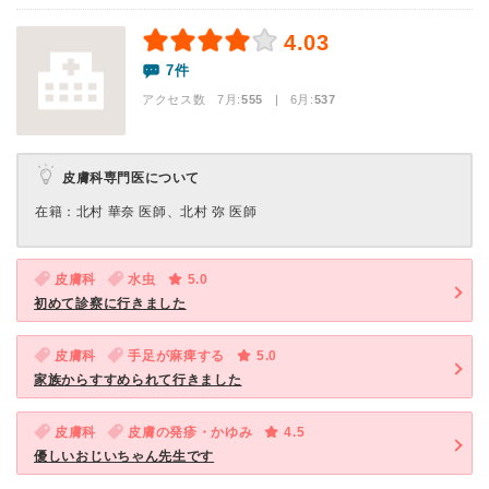
4.03
7件
アクセス数 7月:
555
| 6月:
537
皮膚科専門医について
在籍：北村 華奈 医師、北村 弥 医師
皮膚科
水虫
5.0
初めて診察に行きました
皮膚科
手足が麻痺する
5.0
家族からすすめられて行きました
皮膚科
皮膚の発疹・かゆみ
4.5
優しいおじいちゃん先生です