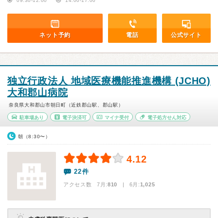
09:30-12:00
14:00-17:00
ネット予約
電話
公式サイト
独立行政法人 地域医療機能推進機構 (JCHO)
大和郡山病院
奈良県大和郡山市朝日町（近鉄郡山駅、郡山駅）
駐車場あり
電子決済可
マイナ受付
電子処方せん対応
朝（8:30〜）
4.12
22件
アクセス数 7月:
810
| 6月:
1,025