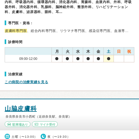
内科、呼吸器内科、循環器内科、消化器内科、胃腸科、血液内科、外科、呼吸
器外科、消化器外科、乳腺科、脳神経外科、整形外科、リハビリテーション
科、皮膚科、泌尿器科、眼科、耳…
専門医・資格：
皮膚科専門医
、総合内科専門医、リウマチ専門医、感染症専門医、血液専…
診療時間
月
火
水
木
金
土
日
祝
09:00-12:00
治療実績
この病院の治療実績を見る
山脇皮膚科
奈良県奈良市小西町（近鉄奈良駅、奈良駅）
駐車場あり
マイナ受付
土曜（〜13:00）
夜（〜19:30）