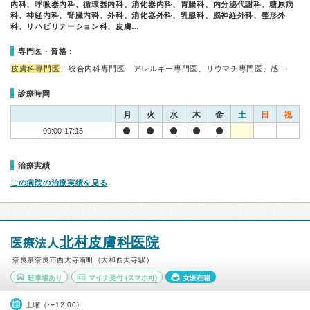
内科、呼吸器内科、循環器内科、消化器内科、胃腸科、内分泌代謝科、糖尿病
科、神経内科、腎臓内科、外科、消化器外科、乳腺科、脳神経外科、整形外
科、リハビリテーション科、皮膚…
専門医・資格：
皮膚科専門医
、総合内科専門医、アレルギー専門医、リウマチ専門医、感…
診療時間
月
火
水
木
金
土
日
祝
09:00-17:15
治療実績
この病院の治療実績を見る
北村皮膚科医院
医療法人
奈良県奈良市西大寺南町（大和西大寺駅）
駐車場あり
マイナ受付
(スマホ可)
女医在籍
土曜（〜12:00）