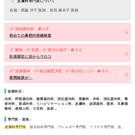
皮膚科専門医について
在籍：西脇 洋子 医師、前田 麻衣子 医師
消化器内科
5.0
初めての鼻腔内視鏡検査
眼科
乱視
視力の低下
5.0
乱視測定に目からウロコ
泌尿器科
前立腺肥大症
尿が出にくい
5.0
夜間頻尿が···
診療科目：
内科、呼吸器内科、循環器内科、消化器内科、胃腸科、外科、消化器外科、整
形外科、形成外科、リハビリテーション科、皮膚科、泌尿器科、眼科、耳鼻咽
喉科、産婦人科、小児科、放射…
専門医・資格：
皮膚科専門医
、総合内科専門医、アレルギー専門医、リウマチ専門医、血…