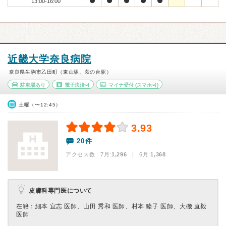
13:00-16:00
近畿大学奈良病院
奈良県生駒市乙田町（東山駅、萩の台駅）
駐車場あり
電子決済可
マイナ受付
(スマホ可)
土曜（〜12:45）
3.93
20件
アクセス数 7月:
1,296
| 6月:
1,368
皮膚科専門医について
在籍：細本 宜志 医師、山田 秀和 医師、村本 睦子 医師、大磯 直毅
医師