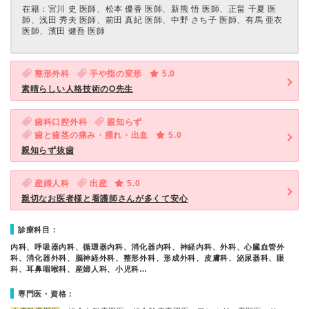
在籍：宮川 史 医師、松本 優香 医師、新熊 悟 医師、正畠 千夏 医
師、浅田 秀夫 医師、前田 真紀 医師、中野 さち子 医師、有馬 亜衣
医師、濱田 健吾 医師
整形外科
手や指の変形
5.0
素晴らしい人格技術のO先生
歯科口腔外科
親知らず
歯と歯茎の痛み・腫れ・出血
5.0
親知らず抜歯
産婦人科
出産
5.0
親切なお医者様と看護師さんが多くて安心
診療科目：
内科、呼吸器内科、循環器内科、消化器内科、神経内科、外科、心臓血管外
科、消化器外科、脳神経外科、整形外科、形成外科、皮膚科、泌尿器科、眼
科、耳鼻咽喉科、産婦人科、小児科…
専門医・資格：