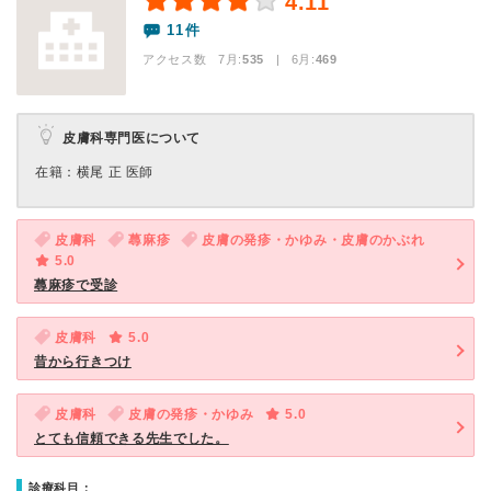
4.11
11件
アクセス数 7月:
535
| 6月:
469
皮膚科専門医について
在籍：横尾 正 医師
皮膚科
蕁麻疹
皮膚の発疹・かゆみ・皮膚のかぶれ
5.0
蕁麻疹で受診
皮膚科
5.0
昔から行きつけ
皮膚科
皮膚の発疹・かゆみ
5.0
とても信頼できる先生でした。
診療科目：