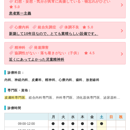
幻想・妄想・気分が異常に高揚している・物忘れがひどい
5.0
患者第一主義
心療内科
統合失調症
体調不良
5.0
新築して10年目なので、とても素晴らしい設備です。
精神科
発達障害
協調性がない・落ち着きがない（子供）
4.5
近くにあってよかった児童精神科
診療科目：
内科、神経内科、皮膚科、精神科、心療内科、歯科、放射線科
専門医・資格：
皮膚科専門医
、総合内科専門医、外科専門医、消化器病専門医、泌尿器科…
診療時間
月
火
水
木
金
土
日
祝
09:00-12:00