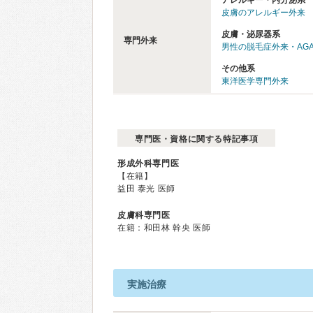
アレルギー・内分泌系
皮膚のアレルギー外来
皮膚・泌尿器系
専門外来
男性の脱毛症外来・AG
その他系
東洋医学専門外来
専門医・資格に関する特記事項
形成外科専門医
【在籍】
益田 泰光 医師
皮膚科専門医
在籍：和田林 幹央 医師
実施治療