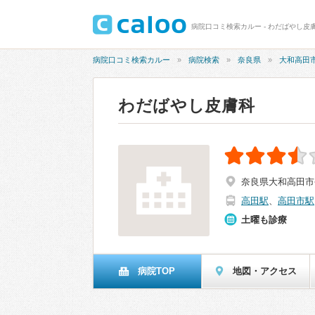
病院口コミ検索カルー - わだばやし皮膚
病院口コミ検索カルー
病院検索
奈良県
大和高田
わだばやし皮膚科
奈良県大和高田市今
高田駅
、
高田市駅
土曜も診療
病院TOP
地図・アクセス