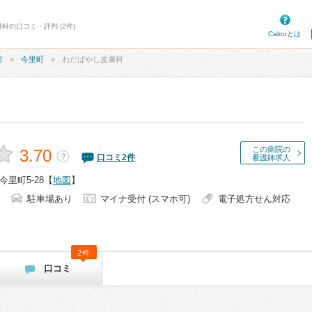
科の口コミ・評判 (2件)
Calooとは
市
今里町
わだばやし皮膚科
この病院の
3.70
？
口コミ
2
件
看護師求人
里町5-28
【
地図
】
駐車場あり
マイナ受付 (スマホ可)
電子処方せん対応
2件
口コミ