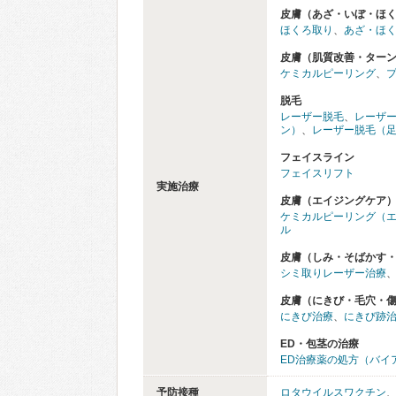
皮膚（あざ・いぼ・ほ
ほくろ取り
、
あざ・ほ
皮膚（肌質改善・ター
ケミカルピーリング
、
脱毛
レーザー脱毛
、
レーザ
ン）
、
レーザー脱毛（
フェイスライン
フェイスリフト
実施治療
皮膚（エイジングケア
ケミカルピーリング（
ル
皮膚（しみ・そばかす
シミ取りレーザー治療
皮膚（にきび・毛穴・
にきび治療
、
にきび跡
ED・包茎の治療
ED治療薬の処方（バイ
予防接種
ロタウイルスワクチン