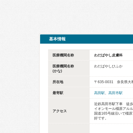
基本情報
医療機関名称
わだばやし皮膚科
医療機関名称
わだばやしひふか
(かな)
所在地
〒635-0031 奈良県
最寄駅
高田駅
、
高田市駅
近鉄高田市駅下車 徒歩
イオンモール橿原アルル
アクセス
国道165号線沿いで橿
好です。