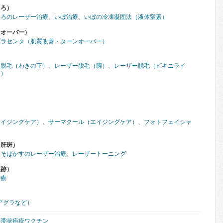
くろ）
くろのレーザー治療
、
いぼ治療
、
いぼの冷凍凝固法（液体窒素）
ンオーバー）
プラセンタ（肌質改善・ターンオーバー）
ー脱毛（わきの下）
、
レーザー脱毛（腕）
、
レーザー脱毛（ビキニライ
足）
）
エイジングケア）
、
サーマクール（エイジングケア）
、
フォトフェイシャ
・肝斑）
、
そばかすのレーザー治療
、
レーザートーニング
傷跡）
治療
アグラなど）
、
帯状疱疹ワクチン