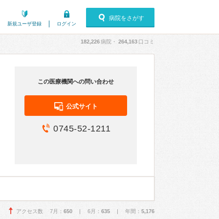
病院をさがす
新規ユーザ登録
ログイン
182,226
病院・
264,163
口コミ
この医療機関への問い合わせ
公式サイト
0745-52-1211
アクセス数 7月：
650
| 6月：
635
| 年間：
5,176