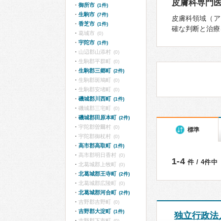
皮膚科専門
御所市
(1件)
生駒市
(7件)
皮膚科領域（ア
香芝市
(1件)
確な判断と治療
葛城市
(0)
宇陀市
(1件)
山辺郡山添村
(0)
生駒郡平群町
(0)
生駒郡三郷町
(2件)
生駒郡斑鳩町
(0)
生駒郡安堵町
(0)
磯城郡川西町
(1件)
磯城郡三宅町
(0)
磯城郡田原本町
(2件)
宇陀郡曽爾村
(0)
標準
宇陀郡御杖村
(0)
高市郡高取町
(1件)
高市郡明日香村
(0)
1-4
件 / 4件中
北葛城郡上牧町
(0)
北葛城郡王寺町
(2件)
北葛城郡広陵町
(0)
北葛城郡河合町
(2件)
吉野郡吉野町
(0)
吉野郡大淀町
(1件)
独立行政法人
吉野郡下市町
(0)