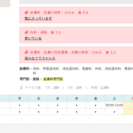
皮膚科・皮膚の発疹・かゆみ
5.0
気に入っています
内科・発熱
3.5
空いている
皮膚科・皮膚の良性腫瘍・皮膚の発疹・かゆみ
2.5
治らなくてストレス
診療科：
内科、呼吸器内科、消化器内科、胃腸科、外科、消化器外科、整形
科
専門医・資格：
皮膚科専門医
アクセス数 7月：
209
| 6月：
234
| 年間：
2,306
月
火
水
木
金
土
09:00-13:00
●
●
●
●
●
●
●
●
●
●
●