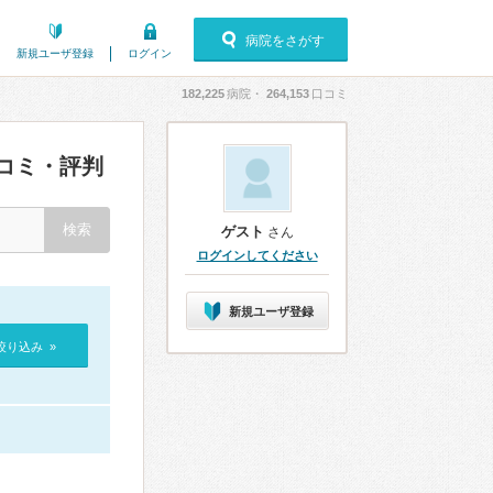
病院をさがす
新規ユーザ登録
ログイン
182,225
病院・
264,153
口コミ
コミ・評判
ゲスト
さん
ログインしてください
新規ユーザ登録
絞り込み »