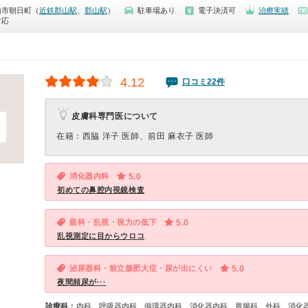
山市朝日町（
近鉄郡山駅
、
郡山駅
）
駐車場あり
電子決済可
治療実績
対応
4.12
口コミ22件
皮膚科専門医について
在籍：西脇 洋子 医師、前田 麻衣子 医師
消化器内科
5.0
初めての鼻腔内視鏡検査
眼科・乱視・視力の低下
5.0
乱視測定に目からウロコ
泌尿器科・前立腺肥大症・尿が出にくい
5.0
夜間頻尿が···
診療科：
内科、呼吸器内科、循環器内科、消化器内科、胃腸科、外科、消化