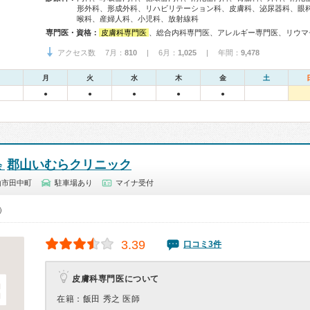
形外科、形成外科、リハビリテーション科、皮膚科、泌尿器科、眼
喉科、産婦人科、小児科、放射線科
専門医・資格：
皮膚科専門医
、総合内科専門医、アレルギー専門医、リウマチ専門医、血液専門医、外科専門医、糖尿病専門医、呼吸器専門医、循環器専門医、消化器病専門医、肝臓専門医、消化器内視鏡専門医、泌尿器科専門医、透析専門医、頭痛専門医、てんかん専門医、整形外科専門医、眼科専
アクセス数 7月：
810
| 6月：
1,025
| 年間：
9,478
月
火
水
木
金
土
●
●
●
●
●
郡山いむらクリニック
会
山市田中町
駐車場あり
マイナ受付
0）
3.39
口コミ3件
皮膚科専門医について
在籍：飯田 秀之 医師