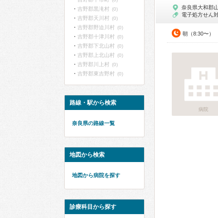
奈良県大和郡
吉野郡黒滝村
(0)
電子処方せん
吉野郡天川村
(0)
吉野郡野迫川村
(0)
朝（8:30〜）
吉野郡十津川村
(0)
吉野郡下北山村
(0)
吉野郡上北山村
(0)
吉野郡川上村
(0)
吉野郡東吉野村
(0)
路線・駅から検索
病院
奈良県の路線一覧
地図から検索
地図から病院を探す
診療科目から探す