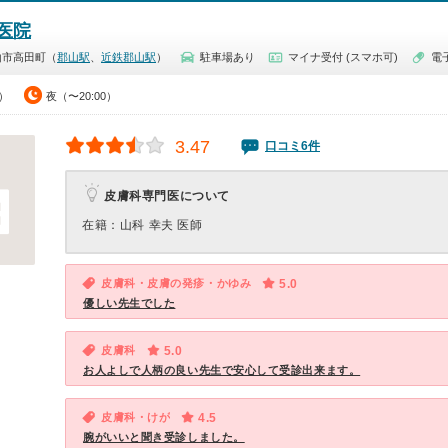
医院
山市高田町（
郡山駅
、
近鉄郡山駅
）
駐車場あり
マイナ受付 (スマホ可)
電
0）
夜（〜20:00）
3.47
口コミ6件
皮膚科専門医について
在籍：山科 幸夫 医師
皮膚科・皮膚の発疹・かゆみ
5.0
優しい先生でした
皮膚科
5.0
お人よしで人柄の良い先生で安心して受診出来ます。
皮膚科・けが
4.5
腕がいいと聞き受診しました。