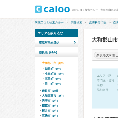
病院口コミ検索カルー - 大和郡山市の
病院口コミ検索カルー
病院検索
皮膚科専門医
奈
エリアを絞り込む
大和郡山
都道府県を選択
奈良県
(67件)
奈良県大和郡
大和郡山市
(4件)
朝日町
(1件)
小泉町東
(1件)
エリア・駅
高田町
(1件)
専門医・資格
田中町
(1件)
名称
詳細条件
奈良市
(28件)
大和高田市
(3件)
天理市
(2件)
橿原市
(5件)
桜井市
(3件)
五條市
(1件)