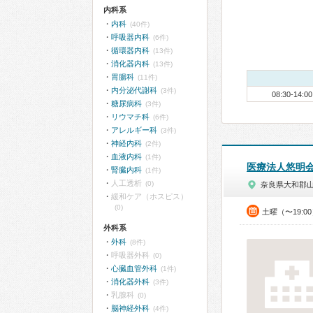
内科系
内科
(40件)
呼吸器内科
(6件)
循環器内科
(13件)
消化器内科
(13件)
胃腸科
(11件)
内分泌代謝科
(3件)
08:30-14:00
糖尿病科
(3件)
リウマチ科
(6件)
アレルギー科
(3件)
神経内科
(2件)
血液内科
(1件)
医療法人悠明
腎臓内科
(1件)
人工透析
(0)
奈良県大和郡
緩和ケア（ホスピス）
(0)
土曜（〜19:0
外科系
外科
(8件)
呼吸器外科
(0)
心臓血管外科
(1件)
消化器外科
(3件)
乳腺科
(0)
脳神経外科
(4件)