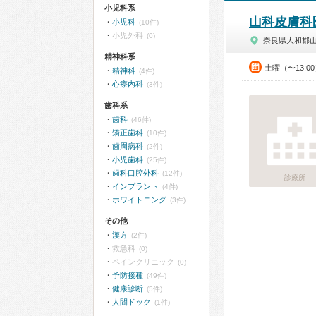
小児科系
山科皮膚科
小児科
(10件)
小児外科
(0)
奈良県大和郡
精神科系
土曜（〜13:0
精神科
(4件)
心療内科
(3件)
歯科系
歯科
(46件)
矯正歯科
(10件)
歯周病科
(2件)
小児歯科
(25件)
歯科口腔外科
(12件)
診療所
インプラント
(4件)
ホワイトニング
(3件)
その他
漢方
(2件)
救急科
(0)
ペインクリニック
(0)
予防接種
(49件)
健康診断
(5件)
人間ドック
(1件)