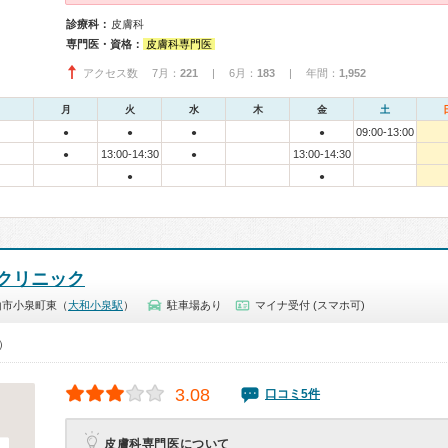
診療科：
皮膚科
専門医・資格：
皮膚科専門医
アクセス数 7月：
221
| 6月：
183
| 年間：
1,952
月
火
水
木
金
土
09:00-13:00
●
●
●
●
13:00-14:30
13:00-14:30
●
●
●
●
クリニック
山市小泉町東（
大和小泉駅
）
駐車場あり
マイナ受付 (スマホ可)
0）
3.08
口コミ5件
皮膚科専門医について