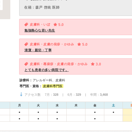
在籍：森戸 啓統 医師
皮膚科・いぼ
5.0
勉強熱心な若い先生
皮膚科・皮膚の発疹・かゆみ
5.0
清潔・親切・丁寧
皮膚科・蕁麻疹・皮膚の発疹・かゆみ
3.0
とても患者の多い病院です。
診療科：
アレルギー科、皮膚科
専門医・資格：
皮膚科専門医
アクセス数 7月：
328
| 6月：
329
| 年間：
3,468
月
火
水
木
金
土
●
●
●
●
●
●
●
●
●