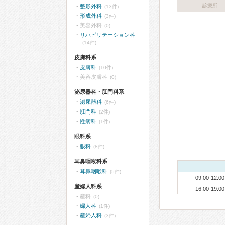
診療所
整形外科
(13件)
形成外科
(3件)
美容外科
(0)
リハビリテーション科
(14件)
皮膚科系
皮膚科
(10件)
美容皮膚科
(0)
泌尿器科・肛門科系
泌尿器科
(6件)
肛門科
(2件)
性病科
(1件)
眼科系
眼科
(8件)
耳鼻咽喉科系
耳鼻咽喉科
(5件)
09:00-12:00
産婦人科系
16:00-19:00
産科
(0)
婦人科
(1件)
産婦人科
(3件)