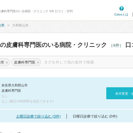
皮膚科専門医のいる病院・クリニック 4件 口コミ・評判
Calooとは
良県
大和郡山市
市の皮膚科専門医のいる病院・クリニック
口
（4件）
×
×
山市
皮膚科専門医
奈良県大和郡山市
皮膚科専門医
条件変更・
なし
なし (曜日や時間帯を指定できます)
土曜日診療で絞り込む (3件)
日曜日診療で絞り込む (0件)