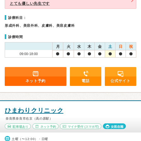
とても優しい先生です
診療科目：
形成外科、美容外科、皮膚科、美容皮膚科
診療時間
月
火
水
木
金
土
日
祝
09:00-18:00
ネット予約
電話
公式サイト
ひまわりクリニック
奈良県奈良市右京（高の原駅）
駐車場あり
ネット予約
マイナ受付
(スマホ可)
女医在籍
土曜（〜12:00）・日曜