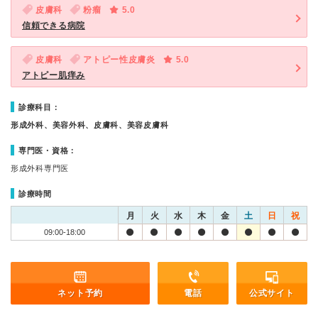
皮膚科
粉瘤
5.0
信頼できる病院
皮膚科
アトピー性皮膚炎
5.0
アトピー肌痒み
診療科目：
形成外科、美容外科、皮膚科、美容皮膚科
専門医・資格：
形成外科専門医
診療時間
月
火
水
木
金
土
日
祝
09:00-18:00
ネット予約
電話
公式サイト