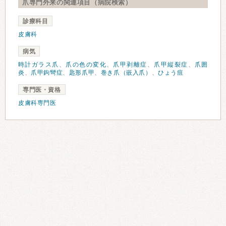
爪専門外来の関連項目（病院検索）
診療科目
皮膚科
病気
時計ガラス爪
、
爪の色の変化
、
爪甲剥離症
、
爪甲縦裂症
、
爪囲
炎
、
爪甲鉤彎症
、
匙形爪甲
、
巻き爪（嵌入爪）
、
ひょう疽
専門医・資格
皮膚科専門医