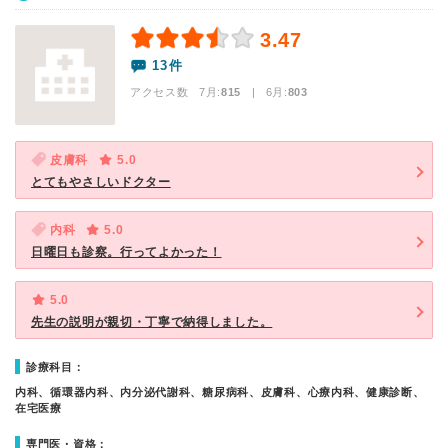
3.47
13件
アクセス数 7月:
815
| 6月:
803
皮膚科
5.0
とてもやさしいドクター
内科
5.0
日曜日も診察。行ってよかった！
5.0
先生の説明が親切・丁寧で納得しました。
診療科目：
内科、循環器内科、内分泌代謝科、糖尿病科、皮膚科、心療内科、健康診断、
在宅医療
専門医・資格：