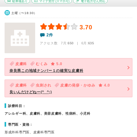
駐車場あり
マイナ受付
(スマホ可)
電子処方せん対応
土曜（〜18:30）
3.70
2件
アクセス数 7月:
650
| 6月:
635
皮膚科
むくみ
5.0
奈良県この地域ナンバー１の確実な皮膚科
皮膚科
虫刺され
皮膚の発疹・かゆみ
4.0
良いんだけどねー(^_^;)
診療科目：
アレルギー科、皮膚科、美容皮膚科、性病科、小児科
専門医・資格：
形成外科専門医、皮膚科専門医