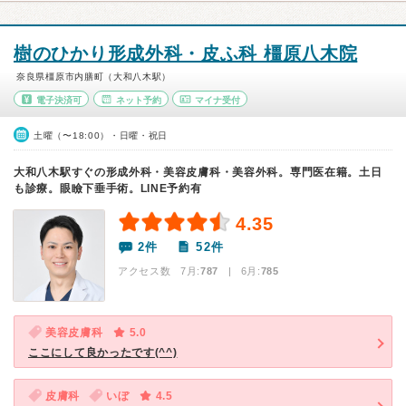
樹のひかり形成外科・皮ふ科 橿原八木院
奈良県橿原市内膳町（大和八木駅）
電子決済可
ネット予約
マイナ受付
土曜（〜18:00）・日曜・祝日
大和八木駅すぐの形成外科・美容皮膚科・美容外科。専門医在籍。土日
も診療。眼瞼下垂手術。LINE予約有
4.35
2件
52件
アクセス数 7月:
787
| 6月:
785
美容皮膚科
5.0
ここにして良かったです(^^)
皮膚科
いぼ
4.5