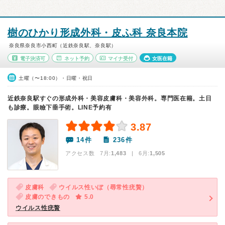
樹のひかり形成外科・皮ふ科 奈良本院
奈良県奈良市小西町（近鉄奈良駅、奈良駅）
電子決済可
ネット予約
マイナ受付
女医在籍
土曜（〜18:00）・日曜・祝日
近鉄奈良駅すぐの形成外科・美容皮膚科・美容外科。専門医在籍。土日
も診療。眼瞼下垂手術。LINE予約有
3.87
14件
236件
アクセス数 7月:
1,483
| 6月:
1,505
皮膚科
ウイルス性いぼ（尋常性疣贅）
皮膚のできもの
5.0
ウイルス性疣贅