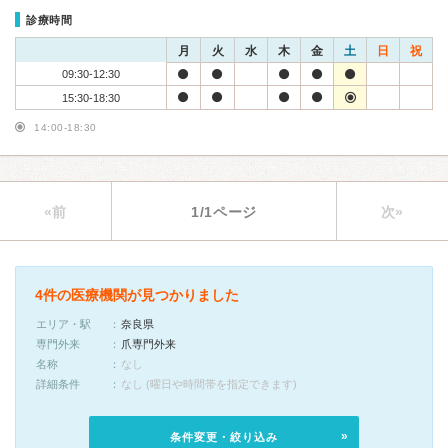
診療時間
月
火
水
木
金
土
日
祝
09:30-12:30
15:30-18:30
14:00-18:30
«前
1/1ページ
次»
4件の医療機関が見つかりました
エリア・駅
奈良県
専門外来
爪専門外来
名称
なし
詳細条件
なし (曜日や時間帯を指定できます)
条件変更・絞り込み