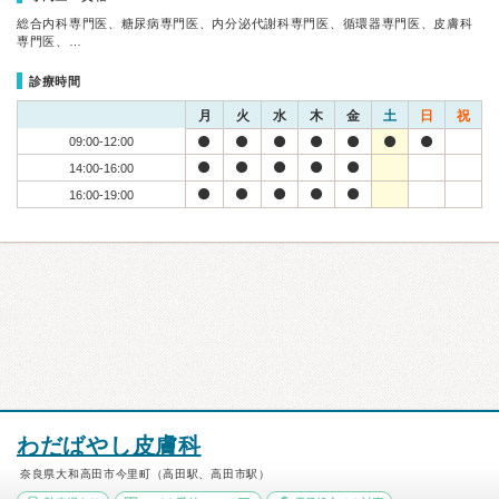
総合内科専門医、糖尿病専門医、内分泌代謝科専門医、循環器専門医、皮膚科
専門医、…
診療時間
月
火
水
木
金
土
日
祝
09:00-12:00
14:00-16:00
16:00-19:00
わだばやし皮膚科
奈良県大和高田市今里町（高田駅、高田市駅）