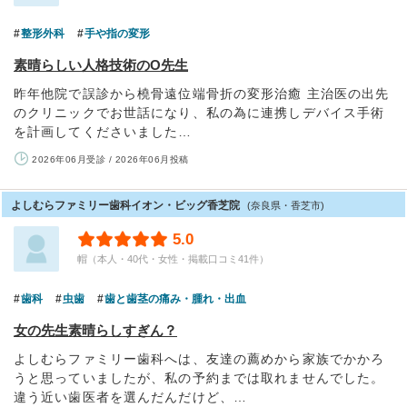
整形外科
手や指の変形
素晴らしい人格技術のO先生
昨年他院で誤診から橈骨遠位端骨折の変形治癒 主治医の出先
のクリニックでお世話になり、私の為に連携しデバイス手術
を計画してくださいました…
2026年06月受診 / 2026年06月投稿
よしむらファミリー歯科イオン・ビッグ香芝院
(奈良県・香芝市)
5.0
帽（本人・40代・女性・掲載口コミ41件）
歯科
虫歯
歯と歯茎の痛み・腫れ・出血
女の先生素晴らしすぎん？
よしむらファミリー歯科へは、友達の薦めから家族でかかろ
うと思っていましたが、私の予約までは取れませんでした。
違う近い歯医者を選んだんだけど、…