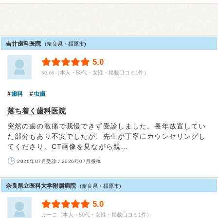
吉井歯科医院
(奈良県・橿原市)
5.0
so.os（本人・50代・女性・掲載口コミ1件）
歯科
虫歯
落ち着く歯科医院
突然の歯の激痛で我慢できず受診しました。長年放置してい
た部分もあり不安でしたが、先生が丁寧にカウンセリングし
てくださり、CT画像を見ながら親…
2026年07月受診 / 2026年07月投稿
奈良県立医科大学附属病院
(奈良県・橿原市)
5.0
ぷーこ（本人・50代・女性・掲載口コミ1件）