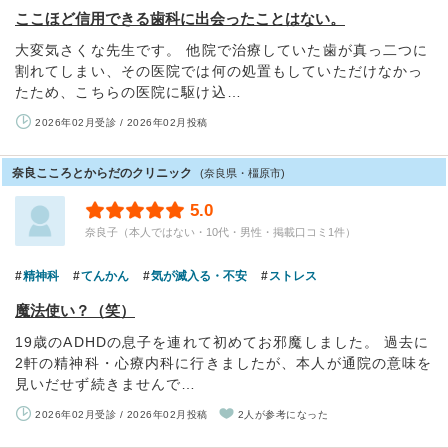
ここほど信用できる歯科に出会ったことはない。
大変気さくな先生です。 他院で治療していた歯が真っ二つに
割れてしまい、その医院では何の処置もしていただけなかっ
たため、こちらの医院に駆け込…
2026年02月受診 / 2026年02月投稿
奈良こころとからだのクリニック
(奈良県・橿原市)
5.0
奈良子（本人ではない・10代・男性・掲載口コミ1件）
精神科
てんかん
気が滅入る・不安
ストレス
魔法使い？（笑）
19歳のADHDの息子を連れて初めてお邪魔しました。 過去に
2軒の精神科・心療内科に行きましたが、本人が通院の意味を
見いだせず続きませんで…
2026年02月受診 / 2026年02月投稿
2人が参考になった