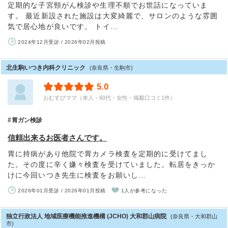
定期的な子宮頸がん検診や生理不順でお世話になっていま
す。 最近新設された施設は大変綺麗で、サロンのような雰囲
気で居心地が良いです。 トイ…
2024年12月受診 / 2026年02月投稿
北生駒いつき内科クリニック
(奈良県・生駒市)
5.0
おむすびママ（本人・60代・女性・掲載口コミ1件）
胃ガン検診
信頼出来るお医者さんです。
胃に持病があり他院で胃カメラ検査を定期的に受けてまし
た。その度に辛く嫌々検査を受けていました。転居をきっか
けに今回いつき先生に検査をお願いし…
2026年01月受診 / 2026年01月投稿
1人が参考になった
独立行政法人 地域医療機能推進機構 (JCHO) 大和郡山病院
(奈良県・大和郡山
市)