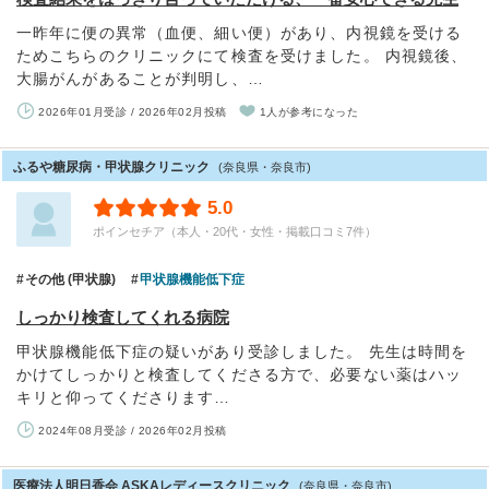
一昨年に便の異常（血便、細い便）があり、内視鏡を受ける
ためこちらのクリニックにて検査を受けました。 内視鏡後、
大腸がんがあることが判明し、…
2026年01月受診 / 2026年02月投稿
1人が参考になった
ふるや糖尿病・甲状腺クリニック
(奈良県・奈良市)
5.0
ポインセチア（本人・20代・女性・掲載口コミ7件）
その他 (甲状腺)
甲状腺機能低下症
しっかり検査してくれる病院
甲状腺機能低下症の疑いがあり受診しました。 先生は時間を
かけてしっかりと検査してくださる方で、必要ない薬はハッ
キリと仰ってくださります…
2024年08月受診 / 2026年02月投稿
医療法人明日香会 ASKAレディースクリニック
(奈良県・奈良市)