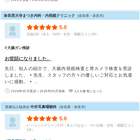
奈良西大寺まつき内科・内視鏡クリニック
(奈良県・奈良市)
5.0
花嵐030（本人・60代・女性・掲載口コミ1件）
大腸ガン検診
お世話になりました。
先日、知人の紹介で、大腸内視鏡検査と胃カメラ検査を受診
しました。 • 先生、スタッフの方々の優しいご対応とお気遣
いに感動。 • …
2026年05月受診 / 2026年05月投稿
1人が参考になった
中井耳鼻咽喉科
医療法人聡啓会
(奈良県・奈良市)
5.0
ピーコックグリーン579（本人ではない・5〜10歳・女性・掲載口コミ
1件）