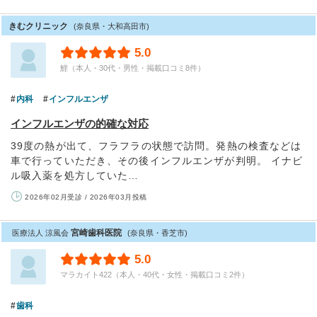
きむクリニック
(奈良県・大和高田市)
5.0
鯉（本人・30代・男性・掲載口コミ8件）
内科
インフルエンザ
インフルエンザの的確な対応
39度の熱が出て、フラフラの状態で訪問。発熱の検査などは
車で行っていただき、その後インフルエンザが判明。 イナビ
ル吸入薬を処方していた…
2026年02月受診 / 2026年03月投稿
宮崎歯科医院
医療法人 涼風会
(奈良県・香芝市)
5.0
マラカイト422（本人・40代・女性・掲載口コミ2件）
歯科