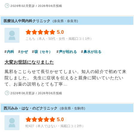
2026年02月受診 / 2026年06月投稿
医療法人中岡内科クリニック
(奈良県・奈良市)
5.0
こもち（本人・50代・女性・掲載口コミ1件）
内科
かぜ
咳（セキ）
声が枯れる
鼻水が出る
大変お世話になりました
風邪をこじらせて長引かせてしまい、知人の紹介で初めて来
院しました。 先生に症状を伝えると親身に聞いていただい
て、お薬の説明もとても丁寧…
2026年06月受診 / 2026年06月投稿
西川みみ・はな・のどクリニック
(奈良県・生駒市)
5.0
蛇427（本人ではない・掲載口コミ2件）