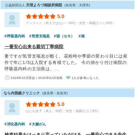
天理よろづ相談所病院
公益財団法人
(奈良県・天理市)
5.0
アンフィニ（本人ではない・80代・女性・掲載口コミ18件）
呼吸器内科
気管支喘息
咳（セキ）
痰
一番安心出来る親切丁寧病院
妻ですが気管支喘息が酷く、花粉時や季節の変わり目には発
作で年に1/3は入院する有様でした。 今の掛かり付け病院の
呼吸器内科の主治医は、…
2026年02月受診 / 2026年02月投稿
1人が参考になった
なら内視鏡クリニック
(奈良県・奈良市)
5.0
なにわ女子（本人・50代・女性・掲載口コミ8件）
消化器内科
大腸がん
検査結果をはっきり言っていただける、一番安心できる先生