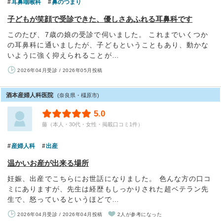
耳鼻咽喉科
鼻のつまり
子どもが笑顔で受診できた、優しさあふれる耳鼻科です
このたび、7歳の娘の受診で伺いました。 これまでいくつか
の耳鼻科に通いましたが、子どもということもあり、動かな
いように強く抑えられることが…
2026年04月受診 / 2026年05月投稿
酒本産婦人科医院
(奈良県・橿原市)
5.0
藤（本人・30代・女性・掲載口コミ1件）
産婦人科
出産
温かいお産が出来る場所
妊娠、出産でこちらにお世話になりました。 色んな方の口コ
ミにありますが、先生は経歴もしっかりされた超ベテラン先
生で、怒っているというほどで…
2026年04月受診 / 2026年04月投稿
2人が参考になった