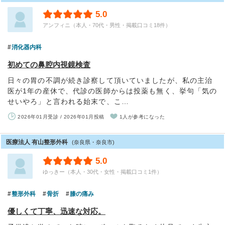
5.0
アンフィニ（本人・70代・男性・掲載口コミ18件）
消化器内科
初めての鼻腔内視鏡検査
日々の胃の不調が続き診察して頂いていましたが、私の主治
医が1年の産休で、代診の医師からは投薬も無く、挙句「気の
せいやろ」と言われる始末で、こ…
2026年01月受診 / 2026年01月投稿
1人が参考になった
医療法人 有山整形外科
(奈良県・奈良市)
5.0
ゆっきー（本人・30代・女性・掲載口コミ1件）
整形外科
骨折
膝の痛み
優しくて丁寧、迅速な対応。