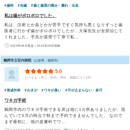
歯科
虫歯
歯と歯茎の痛み・腫れ・出血
私は歯がボロボロでした。
私は、注射とか血とかが苦手ですぐ気持ち悪くなりずっと歯
医者に行かず歯がボロボロでしたが…大塚先生が全部治して
くれました。手先が器用で丁寧で私…
2025年08月受診 / 2025年08月投稿
鶴岡市立荘内病院
(山形県・鶴岡市)
5.0
たーさん（本人・40代・男性・掲載口コミ1件）
形成外科
わきが
ワキが臭い
汗が止まらない・多汗
ワキガ手術
鶴岡市内のワキガ手術できる所は他に1カ所ありましたが、混
んでいて5月の時点で秋まで予約できませんでした。 なので
まず最初に、他の皮膚科でワ…