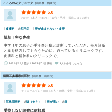
こころの花クリニック
(山形県・鶴岡市)
5.0
おおあ（本人ではない・10代・男性・掲載口コミ16件）
皮膚科
多汗症
汗が止まらない・多汗
親切丁寧な先生
中学 1年の息子が手汗多汗症と診断していただき、毎月診断
と薬を処方してもらうために、通っているクリニックです。
皮膚科と精神科のクリニックで、…
2024年12月受診 / 2025年01月投稿
3人が参考になった
横田耳鼻咽喉科医院
(山形県・山形市)
5.0
チャコールグレイ838（本人・30代・女性・掲載口コミ3件）
耳鼻咽喉科
咳（セキ）
喉が痛い
痰
妥協しない診察に信頼感