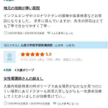
地元の信頼が厚い医院
インフルエンザやコロナワクチンの接種や血液検査などお世
話になりました。 非常に混んでいますが、先生の対応はとて
も丁寧で分かりやすく丁寧…
2024年受診 / 2025年06月投稿
1人が参考になった
山形大学医学部附属病院
国立大学法人
(山形県・山形市)
5.0
ラブとゴロウ（本人・70代・男性・掲載口コミ1件）
内科
大腸ポリープ
女性看護師さんの励まし
大腸内視鏡検査の時ポリープそある場所がなかなか見つけに
くい場所にありドクターも四苦八苦しながらも一生懸命治療
してくださいましたが治療受けてい…
2025年03月受診 / 2025年03月投稿
1人が参考になった