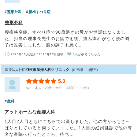
整形外科
腰椎すべり症
整形外科
腰椎狭窄症、すべり症で90歳過ぎの母がお世話になりまし
た。担当の理事長先生のお陰で術後、痛み痺れがなく腰の調
子は改善しました。膝の調子も悪く…
2025年11月受診 / 2025年12月投稿
5人が参考になった
羽根田産婦人科クリニック
医療法人社団
(山形県・山形市)
5.0
syk（本人・20代・女性・掲載口コミ1件）
産科
アットホームな産婦人科
1人目2人目ともにこちらで出産しました。他の方からもさっ
ぱりとしていると伺っていました。1人目の妊婦健診で他の有
名な産院へ行ったところ、待ち…