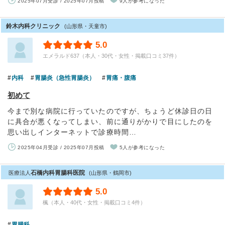
2025年07月受診 / 2025年07月投稿
9人が参考になった
鈴木内科クリニック
(山形県・天童市)
5.0
エメラルド637（本人・30代・女性・掲載口コミ37件）
内科
胃腸炎（急性胃腸炎）
胃痛・腹痛
初めて
今まで別な病院に行っていたのですが、ちょうど休診日の日
に具合が悪くなってしまい、前に通りがかりで目にしたのを
思い出しインターネットで診療時間…
2025年04月受診 / 2025年07月投稿
5人が参考になった
石橋内科胃腸科医院
医療法人
(山形県・鶴岡市)
5.0
楓（本人・40代・女性・掲載口コミ4件）
胃腸科