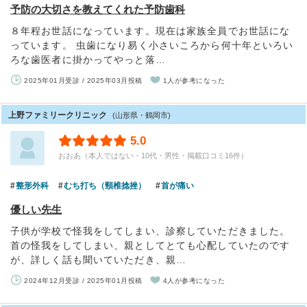
予防の大切さを教えてくれた予防歯科
８年程お世話になっています。現在は家族全員でお世話にな
っています。 虫歯になり易く小さいころから何十年といろい
ろな歯医者に掛かってやっと落…
2025年01月受診 / 2025年03月投稿
1人が参考になった
上野ファミリークリニック
(山形県・鶴岡市)
5.0
おおあ（本人ではない・10代・男性・掲載口コミ16件）
整形外科
むち打ち（頸椎捻挫）
首が痛い
優しい先生
子供が学校で怪我をしてしまい、診察していただきました。
首の怪我をしてしまい、親としてとても心配していたのです
が、詳しく話も聞いていただき、親…
2024年12月受診 / 2025年01月投稿
4人が参考になった