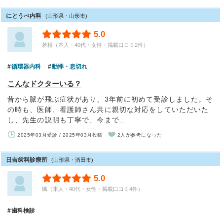
にとうべ内科
(山形県・山形市)
5.0
若様（本人・40代・女性・掲載口コミ2件）
循環器内科
動悸・息切れ
こんなドクターいる？
昔から脈が飛ぶ症状があり、3年前に初めて受診しました。そ
の時も、医師、看護師さん共に親切な対応をしていただいた
し、先生の説明も丁寧で、今まで…
2025年03月受診 / 2025年03月投稿
2人が参考になった
日吉歯科診療所
(山形県・酒田市)
5.0
楓（本人・40代・女性・掲載口コミ4件）
歯科検診