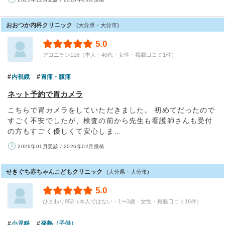
おおつか内科クリニック
(大分県・大分市)
5.0
アコニチン116（本人・40代・女性・掲載口コミ1件）
内視鏡
胃痛・腹痛
ネット予約で胃カメラ
こちらで胃カメラをしていただきました。 初めてだったので
すごく不安でしたが、検査の前から先生も看護師さんも受付
の方もすごく優しくて安心しま…
2026年01月受診 / 2026年02月投稿
せきぐち赤ちゃんこどもクリニック
(大分県・大分市)
5.0
ひまわり952（本人ではない・1〜3歳・女性・掲載口コミ16件）
小児科
発熱（子供）