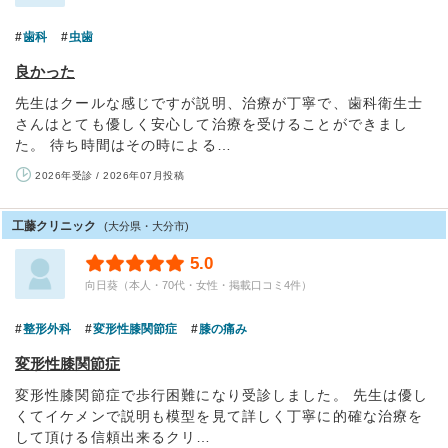
歯科
虫歯
良かった
先生はクールな感じですが説明、治療が丁寧で、歯科衛生士
さんはとても優しく安心して治療を受けることができまし
た。 待ち時間はその時による…
2026年受診 / 2026年07月投稿
工藤クリニック
(大分県・大分市)
5.0
向日葵（本人・70代・女性・掲載口コミ4件）
整形外科
変形性膝関節症
膝の痛み
変形性膝関節症
変形性膝関節症で歩行困難になり受診しました。 先生は優し
くてイケメンで説明も模型を見て詳しく丁寧に的確な治療を
して頂ける信頼出来るクリ…