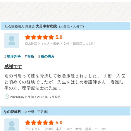
大分中村病院
社会医療法人 恵愛会
(大分県・大分市)
5.0
KUMIKO K（本人・60代・女性・掲載口コミ1件）
整形外科
骨折
膝の痛み
感謝です
雨の日滑って膝を骨折して救急搬送されました。 手術、入院
と初めての経験でしたが、先生をはじめ看護師さん、看護助
手の方、理学療法士の先生…
2026年07月受診 / 2026年07月投稿
なの花歯科
(大分県・宇佐市)
5.0
アイドクレース988（本人・20代・女性・掲載口コミ2件）