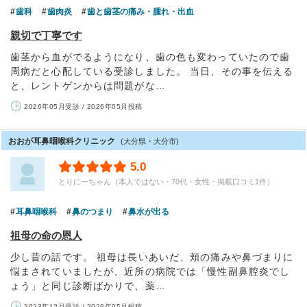
歯科
歯肉炎
歯と歯茎の痛み・腫れ・出血
親切で丁寧です
歯茎から血がでるようになり、歯の色も変わっていたので歯
周病だと心配している受診しました。 当日、その事を伝える
と、レントゲンからは問題がな…
2026年05月受診 / 2026年05月投稿
おおが耳鼻咽喉科クリニック
(大分県・大分市)
5.0
とりにーちゃん（本人ではない・70代・女性・掲載口コミ1件）
耳鼻咽喉科
鼻のつまり
鼻水が出る
祖母の命の恩人
少し昔の話です。 祖母は長いあいだ、頬の痛みや鼻づまりに
悩まされていましたが、近所の病院では「慢性副鼻腔炎でし
ょう」と同じ診断ばかりで、薬…
2023年12月受診 / 2026年05月投稿