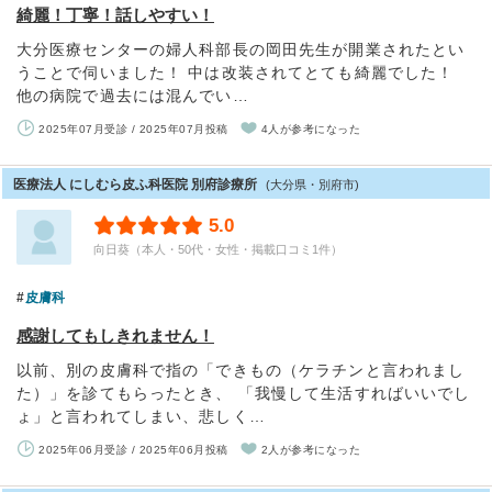
綺麗！丁寧！話しやすい！
大分医療センターの婦人科部長の岡田先生が開業されたとい
うことで伺いました！ 中は改装されてとても綺麗でした！
他の病院で過去には混んでい…
2025年07月受診 / 2025年07月投稿
4人が参考になった
医療法人 にしむら皮ふ科医院 別府診療所
(大分県・別府市)
5.0
向日葵（本人・50代・女性・掲載口コミ1件）
皮膚科
感謝してもしきれません！
以前、別の皮膚科で指の「できもの（ケラチンと言われまし
た）」を診てもらったとき、 「我慢して生活すればいいでし
ょ」と言われてしまい、悲しく…
2025年06月受診 / 2025年06月投稿
2人が参考になった