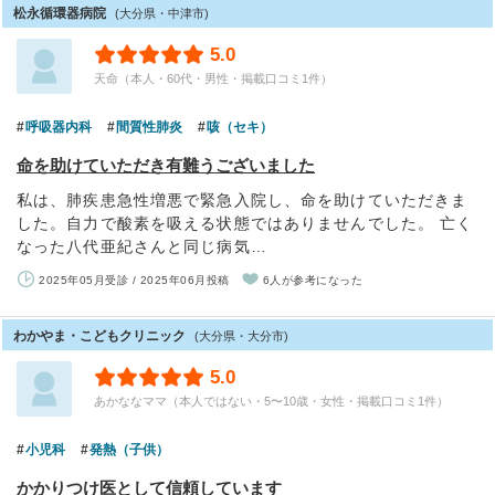
松永循環器病院
(大分県・中津市)
5.0
天命（本人・60代・男性・掲載口コミ1件）
呼吸器内科
間質性肺炎
咳（セキ）
命を助けていただき有難うございました
私は、肺疾患急性増悪で緊急入院し、命を助けていただきま
した。自力で酸素を吸える状態ではありませんでした。 亡く
なった八代亜紀さんと同じ病気…
2025年05月受診 / 2025年06月投稿
6人が参考になった
わかやま・こどもクリニック
(大分県・大分市)
5.0
あかななママ（本人ではない・5〜10歳・女性・掲載口コミ1件）
小児科
発熱（子供）
かかりつけ医として信頼しています