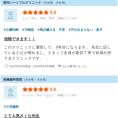
府内ハートフルクリニック
(大分県・大分市)
5.0
とよ（本人・40代・男性・掲載口コミ1件）
心療内科
不眠症
気が滅入る・不安
汗が止まらない・多汗
信頼できます！！
このクリニックに通院して、3年目になります。 先生に話し
ていると心が晴れるし、スタッフ全員が親切丁寧で好感が持
てるクリニックです。 …
2022年04月受診 / 2025年09月投稿
2人が参考になった
高橋歯科医院
(大分県・大分市)
5.0
ちーさん（本人ではない・掲載口コミ5件）
小児歯科
とても気さくな先生