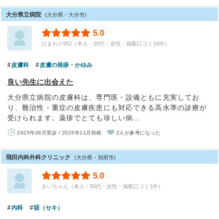
大分県立病院
(大分県・大分市)
5.0
ひまわり952（本人・20代・女性・掲載口コミ16件）
皮膚科
皮膚の発疹・かゆみ
良い先生に出会えた
大分県立病院の皮膚科は、専門医・設備ともに充実してお
り、難治性・重症の皮膚疾患にも対応できる高水準の診療が
受けられます。薬疹でとても珍しい病…
2025年08月受診 / 2025年11月投稿
2人が参考になった
飛田内科外科クリニック
(大分県・別府市)
5.0
きいちゃん（本人・50代・女性・掲載口コミ1件）
内科
咳（セキ）