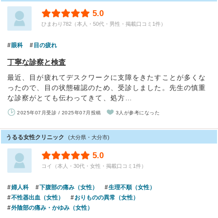
5.0
ひまわり782（本人・50代・男性・掲載口コミ1件）
眼科
目の疲れ
丁寧な診察と検査
最近、目が疲れてデスクワークに支障をきたすことが多くな
ったので、目の状態確認のため、受診しました。先生の慎重
な診察がとても伝わってきて、処方…
2025年07月受診 / 2025年07月投稿
3人が参考になった
うるる女性クリニック
(大分県・大分市)
5.0
コイ（本人・30代・女性・掲載口コミ1件）
婦人科
下腹部の痛み（女性）
生理不順（女性）
不性器出血（女性）
おりものの異常（女性）
外陰部の痛み・かゆみ（女性）