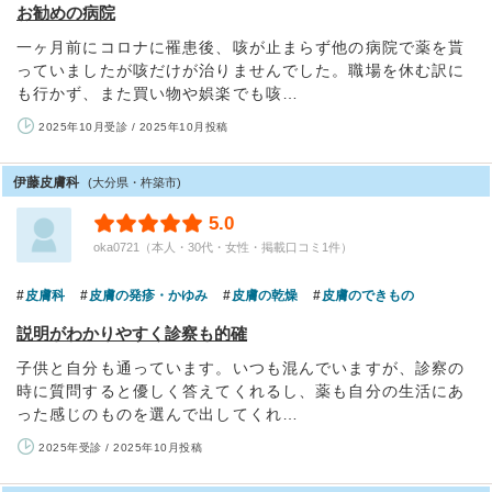
お勧めの病院
一ヶ月前にコロナに罹患後、咳が止まらず他の病院で薬を貰
っていましたが咳だけが治りませんでした。職場を休む訳に
も行かず、また買い物や娯楽でも咳…
2025年10月受診 / 2025年10月投稿
伊藤皮膚科
(大分県・杵築市)
5.0
oka0721（本人・30代・女性・掲載口コミ1件）
皮膚科
皮膚の発疹・かゆみ
皮膚の乾燥
皮膚のできもの
説明がわかりやすく診察も的確
子供と自分も通っています。いつも混んでいますが、診察の
時に質問すると優しく答えてくれるし、薬も自分の生活にあ
った感じのものを選んで出してくれ…
2025年受診 / 2025年10月投稿