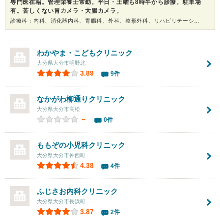
専門医在籍。管理栄養士常勤。平日・土曜も8時半から診療。駐車場
有。苦しくない胃カメラ・大腸カメラ。
診療科：内科、消化器内科、胃腸科、外科、整形外科、リハビリテーション科、内視鏡、健康診断
わかやま・こどもクリニック
大分県大分市明野北
3.89
9件
なかがわ柳通りクリニック
大分県大分市高松
－
0件
ももぞの小児科クリニック
大分県大分市仲西町
4.38
4件
ふじさお内科クリニック
大分県大分市長浜町
3.87
2件