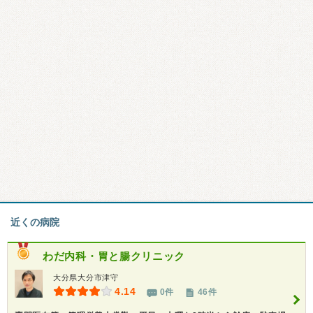
近くの病院
わだ内科・胃と腸クリニック
大分県大分市津守
4.14
0件
46件