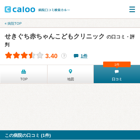
« 病院TOP
せきぐち赤ちゃんこどもクリニック
の口コミ・評
判
3.40
1件
？
1件
TOP
地図
口コミ
この病院の口コミ (1件)