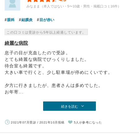
みなまま（本人ではない・5〜10歳・男性・掲載口コミ16件）
眼科
結膜炎
目が赤い
この口コミは受診から5年以上経過しています。
綺麗な病院
息子の目が充血したので受診。
とても綺麗な病院でびっくりしました。
待合室も綺麗です。
大きい車で行くと、少し駐車場が停めにくいです。
夕方に行きましたが、患者さんは多めでした。
お年寄...
続きを読む
2021年07月受診 / 2021年10月投稿
5人が参考になった