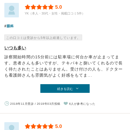
5.0
YK（本人・30代・女性・掲載口コミ5件）
眼科
この口コミは受診から5年以上経過しています。
いつも多い
診察開始時間の15分前には駐車場に何台か車が止まってま
す。患者さんも多いですが、テキパキと捌いてくれるので長
く待たされたことはありません。受け付けの人も、ドクター
も看護師さんも雰囲気がよく好感をもてま...
続きを読む
2018年11月受診 / 2019年03月投稿
6人が参考になった
5.0