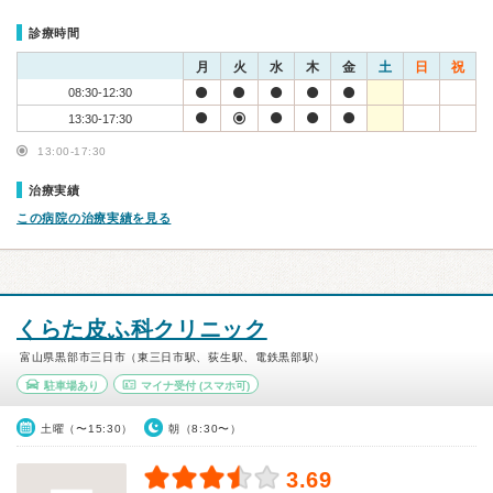
診療時間
月
火
水
木
金
土
日
祝
08:30-12:30
13:30-17:30
13:00-17:30
治療実績
この病院の治療実績を見る
くらた皮ふ科クリニック
富山県黒部市三日市（東三日市駅、荻生駅、電鉄黒部駅）
駐車場あり
マイナ受付
(スマホ可)
土曜（〜15:30）
朝（8:30〜）
3.69