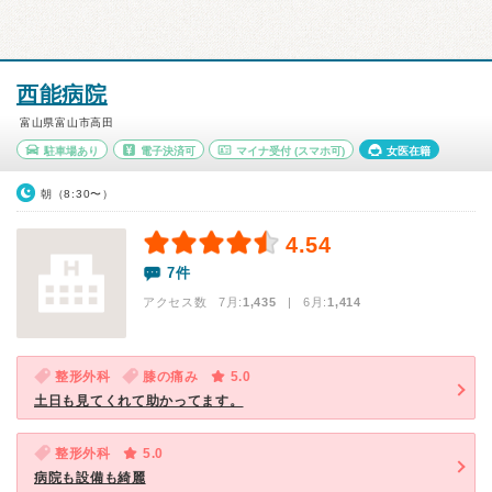
西能病院
富山県富山市高田
駐車場あり
電子決済可
マイナ受付
(スマホ可)
女医在籍
朝（8:30〜）
4.54
7件
アクセス数 7月:
1,435
| 6月:
1,414
整形外科
膝の痛み
5.0
土日も見てくれて助かってます。
整形外科
5.0
病院も設備も綺麗