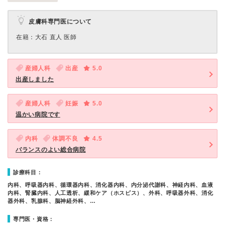
皮膚科専門医について
在籍：大石 直人 医師
産婦人科
出産
5.0
出産しました
産婦人科
妊娠
5.0
温かい病院です
内科
体調不良
4.5
バランスのよい総合病院
診療科目：
内科、呼吸器内科、循環器内科、消化器内科、内分泌代謝科、神経内科、血液
内科、腎臓内科、人工透析、緩和ケア（ホスピス）、外科、呼吸器外科、消化
器外科、乳腺科、脳神経外科、…
専門医・資格：