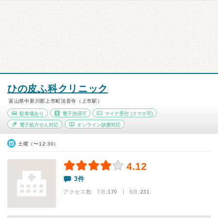
ひの皮ふ科クリニック
富山県中新川郡上市町法音寺（上市駅）
駐車場あり
電子決済可
マイナ受付
(スマホ可)
電子処方せん対応
オンライン診療対応
土曜（〜12:30）
4.12
3件
アクセス数 7月:
170
| 6月:
231