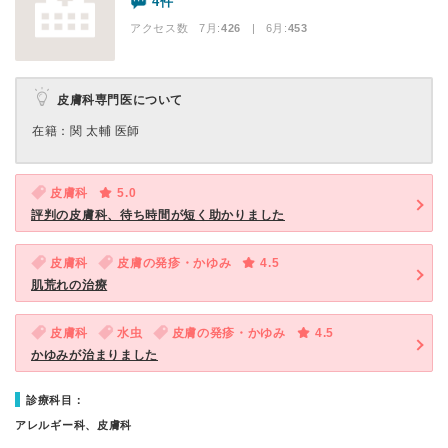
4件
アクセス数 7月:
426
| 6月:
453
皮膚科専門医について
在籍：関 太輔 医師
皮膚科
5.0
評判の皮膚科、待ち時間が短く助かりました
皮膚科
皮膚の発疹・かゆみ
4.5
肌荒れの治療
皮膚科
水虫
皮膚の発疹・かゆみ
4.5
かゆみが治まりました
診療科目：
アレルギー科、皮膚科