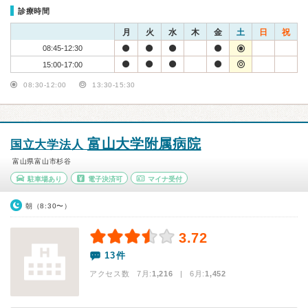
診療時間
月
火
水
木
金
土
日
祝
08:45-12:30
15:00-17:00
08:30-12:00
13:30-15:30
富山大学附属病院
国立大学法人
富山県富山市杉谷
駐車場あり
電子決済可
マイナ受付
朝（8:30〜）
3.72
13件
アクセス数 7月:
1,216
| 6月:
1,452