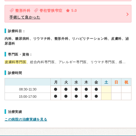
整形外科
脊柱管狭窄症
5.0
手術して良かった
診療科目：
内科、糖尿病科、リウマチ科、整形外科、リハビリテーション科、皮膚科、泌
尿器科
専門医・資格：
皮膚科専門医
、総合内科専門医、アレルギー専門医、リウマチ専門医、感…
診療時間
月
火
水
木
金
土
日
祝
08:30-11:30
15:00-17:00
治療実績
この病院の治療実績を見る