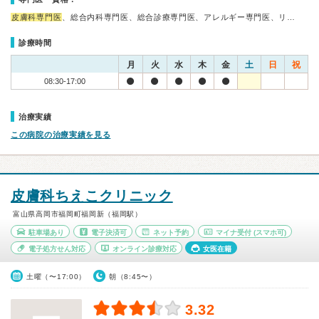
皮膚科専門医
、総合内科専門医、総合診療専門医、アレルギー専門医、リ…
診療時間
月
火
水
木
金
土
日
祝
08:30-17:00
治療実績
この病院の治療実績を見る
皮膚科ちえこクリニック
富山県高岡市福岡町福岡新（福岡駅）
駐車場あり
電子決済可
ネット予約
マイナ受付
(スマホ可)
電子処方せん対応
オンライン診療対応
女医在籍
土曜（〜17:00）
朝（8:45〜）
3.32