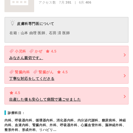
アクセス数 7月:
391
| 6月:
406
皮膚科専門医について
在籍：山本 由理 医師、石田 済 医師
小児科
かぜ
4.5
みなさん親切です。
腎臓内科
腎臓がん
4.5
丁寧な対応をしてくださる
4.5
出産した後も安心して病院で過ごせました
診療科目：
内科、呼吸器内科、循環器内科、消化器内科、内分泌代謝科、糖尿病科、神経
内科、血液内科、腎臓内科、外科、呼吸器外科、心臓血管外科、脳神経外科、
整形外科、形成外科、リハビリ…