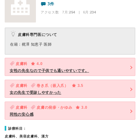
3件
アクセス数 7月:
254
| 6月:
234
皮膚科専門医について
在籍：梶澤 知恵子 医師
皮膚科
4.0
女性の先生なので子供でも通いやすいです。
皮膚科
巻き爪（嵌入爪）
3.5
女の先生で受診しやすかった
皮膚科
皮膚の発疹・かゆみ
3.0
同性の安心感
診療科目：
皮膚科、美容皮膚科、漢方