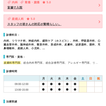
内科
胃痛・腹痛
5.0
盲腸で入院
産婦人科
5.0
スタッフの皆さんの対応が素晴らしい。
診療科目：
内科、リウマチ科、神経内科、緩和ケア（ホスピス）、外科、呼吸器外科、心
臓血管外科、脳神経外科、整形外科、形成外科、皮膚科、泌尿器科、眼科、耳
鼻咽喉科、産婦人科、小児科、…
専門医・資格：
皮膚科専門医
、総合内科専門医、総合診療専門医、アレルギー専門医、リ…
診療時間
月
火
水
木
金
土
日
祝
09:00-12:00
13:00-15:00
治療実績