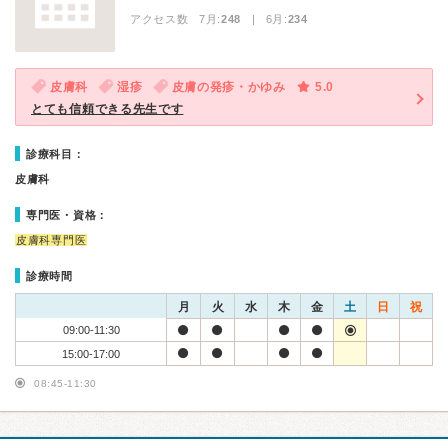
アクセス数 7月:
248
| 6月:
234
皮膚科
湿疹
皮膚の発疹・かゆみ
5.0
とても信頼できる先生です
診療科目：
皮膚科
専門医・資格：
皮膚科専門医
診療時間
月
火
水
木
金
土
日
祝
09:00-11:30
15:00-17:00
08:45-11:30