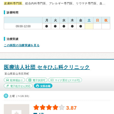
皮膚科専門医
、総合内科専門医、アレルギー専門医、リウマチ専門医、血…
診療時間
月
火
水
木
金
土
日
祝
09:00-12:00
治療実績
この病院の治療実績を見る
医療法人社団 セキひふ科クリニック
富山県富山市呉羽町
駐車場あり
電子決済可
マイナ受付
(スマホ可)
電子処方せん対応
女医在籍
土曜（〜16:30）
3.87