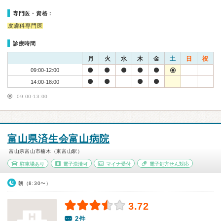
専門医・資格：
皮膚科専門医
診療時間
月
火
水
木
金
土
日
祝
09:00-12:00
14:00-18:00
09:00-13:00
富山県済生会富山病院
富山県富山市楠木（東富山駅）
駐車場あり
電子決済可
マイナ受付
電子処方せん対応
朝（8:30〜）
3.72
2件