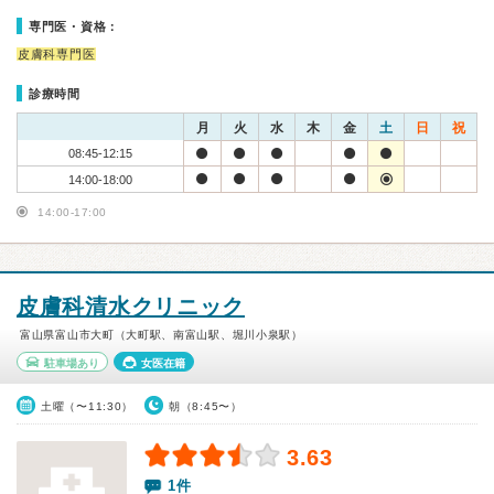
専門医・資格：
皮膚科専門医
診療時間
月
火
水
木
金
土
日
祝
08:45-12:15
14:00-18:00
14:00-17:00
皮膚科清水クリニック
富山県富山市大町（大町駅、南富山駅、堀川小泉駅）
駐車場あり
女医在籍
土曜（〜11:30）
朝（8:45〜）
3.63
1件