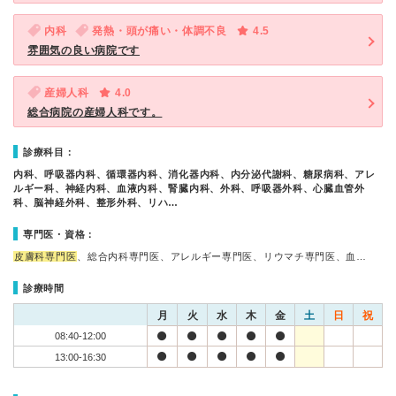
内科
発熱・頭が痛い・体調不良
4.5
雰囲気の良い病院です
産婦人科
4.0
総合病院の産婦人科です。
診療科目：
内科、呼吸器内科、循環器内科、消化器内科、内分泌代謝科、糖尿病科、アレ
ルギー科、神経内科、血液内科、腎臓内科、外科、呼吸器外科、心臓血管外
科、脳神経外科、整形外科、リハ…
専門医・資格：
皮膚科専門医
、総合内科専門医、アレルギー専門医、リウマチ専門医、血…
診療時間
月
火
水
木
金
土
日
祝
08:40-12:00
13:00-16:30