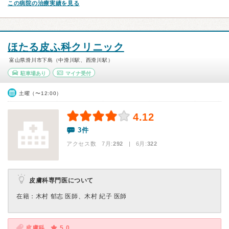
この病院の治療実績を見る
ほたる皮ふ科クリニック
富山県滑川市下島（中滑川駅、西滑川駅）
駐車場あり
マイナ受付
土曜（〜12:00）
4.12
3件
アクセス数 7月:
292
| 6月:
322
皮膚科専門医について
在籍：木村 郁志 医師、木村 紀子 医師
皮膚科
5.0