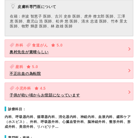
皮膚科専門医について
在籍：井波 智恵子 医師、古川 史奈 医師、虎井 僚太郎 医師、三澤
恵 医師、鹿児山 浩 医師、松井 悠 医師、清水 忠道 医師、竹本 景太
医師、牧野 輝彦 医師、林 政雄 医師
外科
食道がん
5.0
奥村先生が素晴らしい
産科
5.0
不正出血の為転院
小児外科
4.5
子供が幼い頃からお世話になっています
診療科目：
内科、呼吸器内科、循環器内科、消化器内科、神経内科、血液内科、緩和ケア
（ホスピス）、外科、呼吸器外科、心臓血管外科、脳神経外科、整形外科、形
成外科、美容外科、リハビリテ…
専門医・資格：