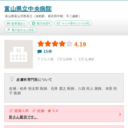
富山県立中央病院
富山県富山市西長江（栄町駅、新庄田中駅、不二越駅）
駐車場あり
電子決済可
マイナ受付
(スマホ可)
電子処方せん対応
4.19
15件
アクセス数 7月:
1,439
| 6月:
1,362
皮膚科専門医について
在籍：松井 恒太郎 医師、石井 貴之 医師、八田 尚人 医師、木田 尚
子 医師
産婦人科
妊娠
5.0
皆さん親切です。