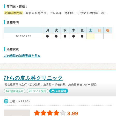
専門医・資格：
皮膚科専門医
、総合内科専門医、アレルギー専門医、リウマチ専門医、感…
診療時間
月
火
水
木
金
土
日
祝
08:15-17:15
治療実績
この病院の治療実績を見る
ひらの皮ふ科クリニック
富山県高岡市京町（広小路駅、志貴野中学校前駅、急患医療センター前駅）
駐車場あり
マイナ受付
女医在籍
土曜（〜13:00）
3.99