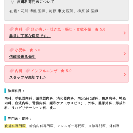
皮膚科専門医について
在籍：花川 博義 医師、梅原 康次 医師、柳原 誠 医師
内科
頭が痛い・吐き気・嘔吐・食欲不振
5.0
非常に丁寧な病院です。
小児科
5.0
信頼出来る先生
内科
インフルエンザ
5.0
スタッフが親切でした
診療科目：
内科、呼吸器内科、循環器内科、消化器内科、内分泌代謝科、糖尿病科、神経
内科、血液内科、腎臓内科、緩和ケア（ホスピス）、外科、整形外科、形成外
科、リハビリテーション科、皮…
専門医・資格：
皮膚科専門医
、総合内科専門医、アレルギー専門医、血液専門医、外科専…