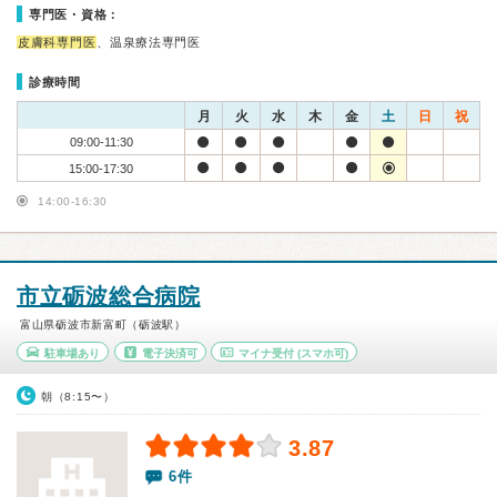
専門医・資格：
皮膚科専門医
、温泉療法専門医
診療時間
月
火
水
木
金
土
日
祝
09:00-11:30
15:00-17:30
14:00-16:30
市立砺波総合病院
富山県砺波市新富町（砺波駅）
駐車場あり
電子決済可
マイナ受付
(スマホ可)
朝（8:15〜）
3.87
6件