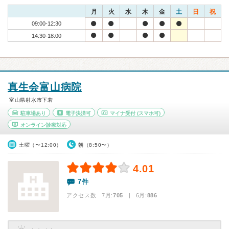
月
火
水
木
金
土
日
祝
09:00-12:30
14:30-18:00
真生会富山病院
富山県射水市下若
駐車場あり
電子決済可
マイナ受付
(スマホ可)
オンライン診療対応
土曜（〜12:00）
朝（8:50〜）
4.01
7件
アクセス数 7月:
705
| 6月:
886