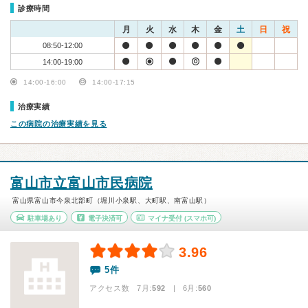
診療時間
月
火
水
木
金
土
日
祝
08:50-12:00
14:00-19:00
14:00-16:00
14:00-17:15
治療実績
この病院の治療実績を見る
富山市立富山市民病院
富山県富山市今泉北部町（堀川小泉駅、大町駅、南富山駅）
駐車場あり
電子決済可
マイナ受付
(スマホ可)
3.96
5件
アクセス数 7月:
592
| 6月:
560