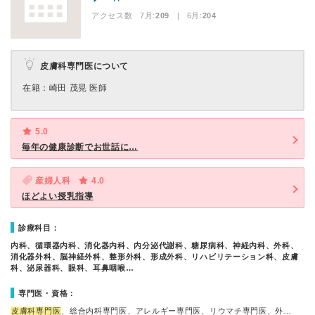
アクセス数 7月:
209
| 6月:
204
皮膚科専門医について
在籍：崎田 茂晃 医師
5.0
毎年の健康診断でお世話に…
産婦人科
4.0
ほどよい授乳指導
診療科目：
内科、循環器内科、消化器内科、内分泌代謝科、糖尿病科、神経内科、外科、
消化器外科、脳神経外科、整形外科、形成外科、リハビリテーション科、皮膚
科、泌尿器科、眼科、耳鼻咽喉…
専門医・資格：
皮膚科専門医
、総合内科専門医、アレルギー専門医、リウマチ専門医、外…