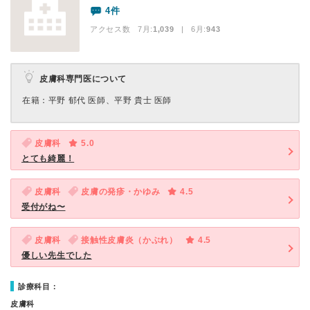
4件
アクセス数 7月:
1,039
| 6月:
943
皮膚科専門医について
在籍：平野 郁代 医師、平野 貴士 医師
皮膚科
5.0
とても綺麗！
皮膚科
皮膚の発疹・かゆみ
4.5
受付がね〜
皮膚科
接触性皮膚炎（かぶれ）
4.5
優しい先生でした
診療科目：
皮膚科