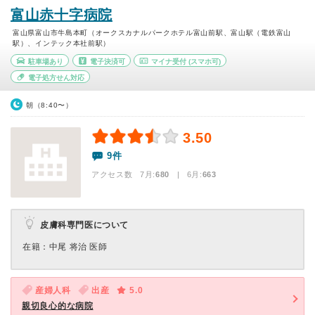
富山赤十字病院
富山県富山市牛島本町（オークスカナルパークホテル富山前駅、富山駅（電鉄富山
駅）、インテック本社前駅）
駐車場あり
電子決済可
マイナ受付
(スマホ可)
電子処方せん対応
朝（8:40〜）
3.50
9件
アクセス数 7月:
680
| 6月:
663
皮膚科専門医について
在籍：中尾 将治 医師
産婦人科
出産
5.0
親切良心的な病院