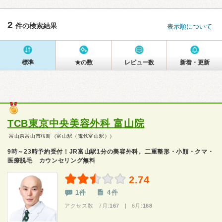
2
件の検索結果
表示順について
標準
★の数
レビュー数
新着・更新
TCB東京中央美容外科 富山院
富山県富山市桜町（富山駅（電鉄富山駅））
9時～23時予約受付！JR富山駅1分の美容外科。二重整形・小顔・クマ・
医療脱毛 カウンセリング無料
2.74
1件
4件
アクセス数 7月:
167
| 6月:
168