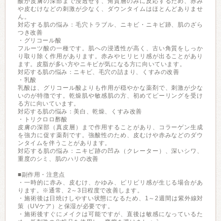
酸が皮膚の深部まで浸透せず、角質層のみに反応するため、赤み
や皮むけなどの刺激が少なく、ダウンタイムはほとんどありませ
ん。
対応する肌の悩み：毛穴トラブル、ニキビ・ニキビ跡、肌のざら
つき改善
・グリコール酸
フルーツ酸の一種です。肌への浸透性が高く、古い角質をしっか
り取り除く作用があります。赤みやヒリヒリ感が出ることがあり
ます。皮脂が多い方やニキビが気になる方に向いています。
対応する肌の悩み：ニキビ、毛穴の詰まり、くすみの改善
・乳酸
乳酸は、グリコール酸よりも作用が穏やかな薬剤で、刺激が少な
いのが特徴です。乾燥肌や敏感肌の方、初めてピーリングを受け
る方に向いています。
対応する肌の悩み：美白、乾燥、くすみ改善
・トリクロロ酢酸
皮膚の深部（真皮層）まで作用することがあり、コラーゲン生成
を強力に促す薬剤です。強酸性のため、皮むけや赤みなどのダウ
ンタイムを伴うことがあります。
対応する肌の悩み：ニキビ跡の凹み（クレーター）、深いシワ、
重度のシミ、肌のハリの改善
■副作用・注意点
・一時的に赤み、皮むけ、かゆみ、ピリピリ感が生じる場合があ
ります。※通常、2～3日程度で改善します。
・施術後は日焼けしやすい状態になるため、1～2週間は紫外線対
策（UVケア）と保湿が必要です。
・施術後すぐにメイクは可能ですが、直後は敏感になっているた