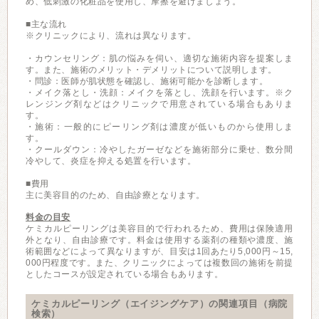
め、低刺激の化粧品を使用し、摩擦を避けましょう。
■主な流れ
※クリニックにより、流れは異なります。
・カウンセリング：肌の悩みを伺い、適切な施術内容を提案しま
す。また、施術のメリット・デメリットについて説明します。
・問診：医師が肌状態を確認し、施術可能かを診断します。
・メイク落とし・洗顔：メイクを落とし、洗顔を行います。※ク
レンジング剤などはクリニックで用意されている場合もありま
す。
・施術：一般的にピーリング剤は濃度が低いものから使用しま
す。
・クールダウン：冷やしたガーゼなどを施術部分に乗せ、数分間
冷やして、炎症を抑える処置を行います。
■費用
主に美容目的のため、自由診療となります。
料金の目安
ケミカルピーリングは美容目的で行われるため、費用は保険適用
外となり、自由診療です。料金は使用する薬剤の種類や濃度、施
術範囲などによって異なりますが、目安は1回あたり5,000円～15,
000円程度です。また、クリニックによっては複数回の施術を前提
としたコースが設定されている場合もあります。
ケミカルピーリング（エイジングケア）の関連項目（病院
検索）