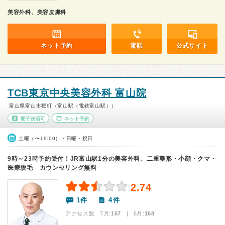
美容外科、美容皮膚科
ネット予約
電話
公式サイト
TCB東京中央美容外科 富山院
富山県富山市桜町（富山駅（電鉄富山駅））
電子決済可
ネット予約
土曜（〜19:00）・日曜・祝日
9時～23時予約受付！JR富山駅1分の美容外科。二重整形・小顔・クマ・
医療脱毛 カウンセリング無料
2.74
1件
4件
アクセス数 7月:
167
| 6月:
168