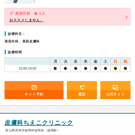
美容外科
1.5
おススメしません。
診療科目：
美容外科、美容皮膚科
診療時間
月
火
水
木
金
土
日
祝
10:00-19:00
ネット予約
電話
公式サイト
皮膚科ちえこクリニック
富山県高岡市福岡町福岡新（福岡駅）