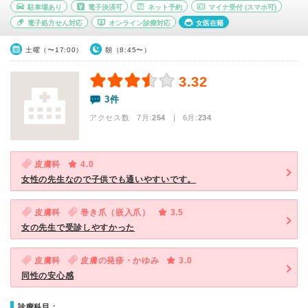
駐車場あり
電子決済可
ネット予約
マイナ受付
(スマホ可)
電子処方せん対応
オンライン診療対応
女医在籍
土曜（〜17:00）
朝（8:45〜）
3.32
3件
アクセス数 7月:
254
| 6月:
234
皮膚科
4.0
女性の先生なので子供でも通いやすいです。
皮膚科
巻き爪（嵌入爪）
3.5
女の先生で受診しやすかった
皮膚科
皮膚の発疹・かゆみ
3.0
同性の安心感
診療科目：