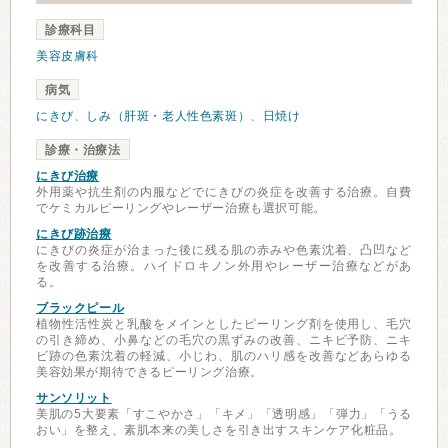
診療科目
美容皮膚科
病気
にきび
、
しみ（肝斑・老人性色素斑）
、
日焼け
診療・治療法
にきび治療
外用薬や抗生剤の内服などでにきびの炎症を改善する治療。自費
でケミカルピーリングやレーザー治療も選択可能。
にきび跡治療
にきびの炎症が治まった後に残る肌の赤みや色素沈着、凸凹など
を改善する治療。ハイドロキノン外用やレーザー治療などがあ
る。
ブラックピール
植物性活性炭と乳酸をメインとしたピーリング剤を使用し、毛穴
の引き締め、小鼻などの毛穴の黒ずみの改善、ニキビ予防、ニキ
ビ跡の色素沈着の軽減、小じわ、肌のハリ感を改善などあらゆる
美容効果が期待できるピーリング治療。
サンソリット
美肌の5大要素「すこやかさ」「キメ」「透明感」「弾力」「うる
おい」を整え、素肌本来の美しさを引き出すスキンケア化粧品。