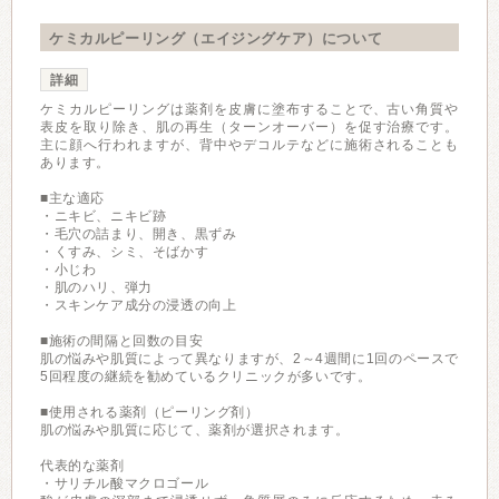
ケミカルピーリング（エイジングケア）について
詳細
ケミカルピーリングは薬剤を皮膚に塗布することで、古い角質や
表皮を取り除き、肌の再生（ターンオーバー）を促す治療です。
主に顔へ行われますが、背中やデコルテなどに施術されることも
あります。
■主な適応
・ニキビ、ニキビ跡
・毛穴の詰まり、開き、黒ずみ
・くすみ、シミ、そばかす
・小じわ
・肌のハリ、弾力
・スキンケア成分の浸透の向上
■施術の間隔と回数の目安
肌の悩みや肌質によって異なりますが、2～4週間に1回のペースで
5回程度の継続を勧めているクリニックが多いです。
■使用される薬剤（ピーリング剤）
肌の悩みや肌質に応じて、薬剤が選択されます。
代表的な薬剤
・サリチル酸マクロゴール