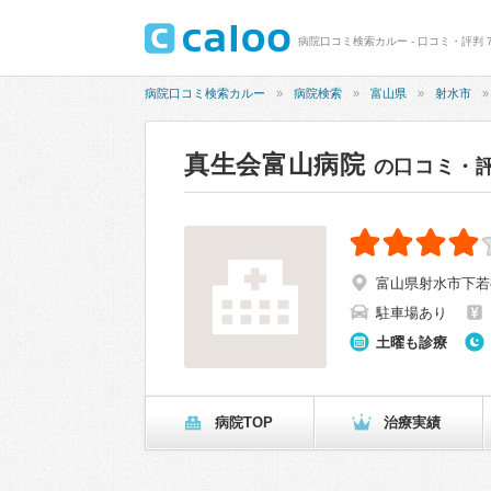
病院口コミ検索カルー - 口コミ・評判 7
病院口コミ検索カルー
病院検索
富山県
射水市
真生会富山病院
の口コミ・
富山県射水市下若89
駐車場あり
土曜も診療
病院TOP
治療実績