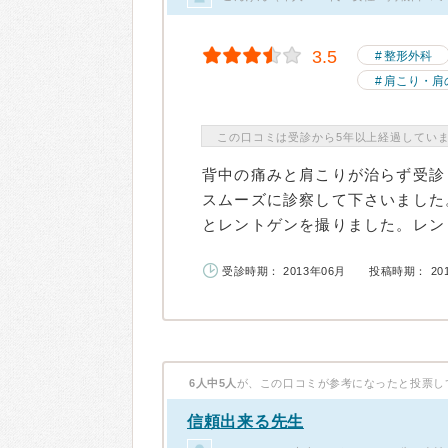
3.5
整形外科
肩こり・肩
この口コミは受診から5年以上経過してい
背中の痛みと肩こりが治らず受診
スムーズに診察して下さいました
とレントゲンを撮りました。レント
受診時期： 2013年06月
投稿時期： 20
6人中5人
が、この口コミが参考になったと投票し
信頼出来る先生