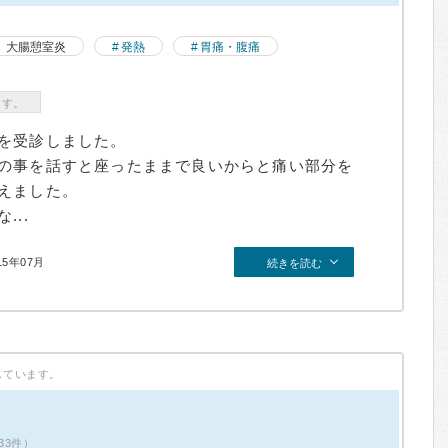
大腸憩室炎
発熱
胃痛・腹痛
ます。
を受診しました。
の事を話すと座ったままで良いからと痛い部分を
えました。
..
15年07月
続きを読む
しています。
33件）