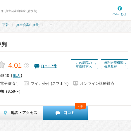
件: 真生会富山病院 (射水市)
Calooとは
下若
真生会富山病院
口コミ
評判
この病院の
無料医療機関
4.01
？
口コミ
7
件
看護師求人
会員登録
-10
【
地図
】
電子決済可
マイナ受付 (スマホ可)
オンライン診療対応
朝（8:50〜）
7件
地図・アクセス
口コミ