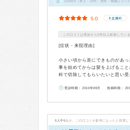
syobon（本人・20代・女性・掲載口コミ
5.0
皮膚科
この口コミは受診から5年以上経過してい
[症状・来院理由]
小さい頃から首にできものがあっ
事を始めてからは髪を上げること
科で切除してもらいたいと思い受..
受診時期： 2010年09月
投稿時期： 20
8人中6人
が、この口コミが参考になったと投票し