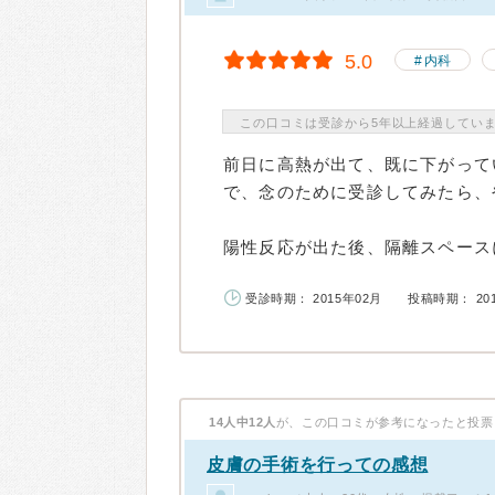
5.0
内科
この口コミは受診から5年以上経過してい
前日に高熱が出て、既に下がって
で、念のために受診してみたら、
陽性反応が出た後、隔離スペースに
受診時期： 2015年02月
投稿時期： 20
14人中12人
が、この口コミが参考になったと投票
皮膚の手術を行っての感想