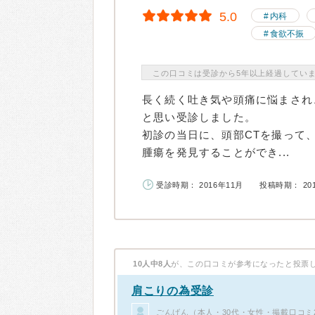
5.0
内科
食欲不振
この口コミは受診から5年以上経過してい
長く続く吐き気や頭痛に悩まされ
と思い受診しました。
初診の当日に、頭部CTを撮って
腫瘍を発見することができ...
受診時期： 2016年11月
投稿時期： 20
10人中8人
が、この口コミが参考になったと投票
肩こりの為受診
ごんげん（本人・30代・女性・掲載口コミ