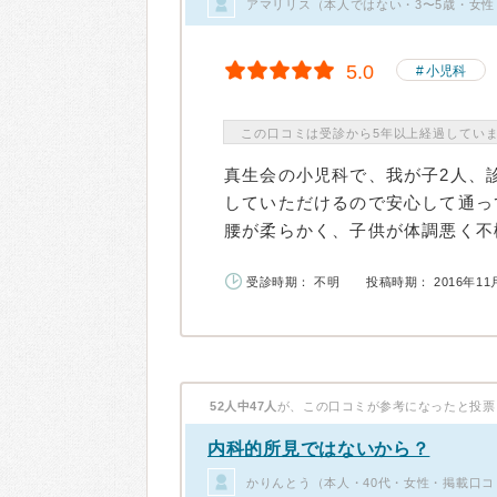
アマリリス（本人ではない・3〜5歳・女性
5.0
小児科
この口コミは受診から5年以上経過してい
真生会の小児科で、我が子2人、
していただけるので安心して通っ
腰が柔らかく、子供が体調悪く不機
受診時期： 不明
投稿時期： 2016年11
52人中47人
が、この口コミが参考になったと投票
内科的所見ではないから？
かりんとう（本人・40代・女性・掲載口コ