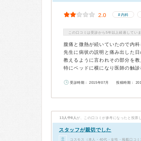
2.0
内科
この口コミは受診から5年以上経過してい
腹痛と微熱が続いていたので内科
先生に病状の説明と痛み出した日
教えるように言われその部分を教
特にベッドに横になり医師の触診な.
受診時期： 2015年07月
投稿時期： 20
13人中8人
が、この口コミが参考になったと投票
スタッフが親切でした
コスモス（本人・40代・女性・掲載口コミ