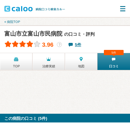
« 病院TOP
富山市立富山市民病院
の口コミ・評判
3.96
5件
？
5件
TOP
治療実績
地図
口コミ
この病院の口コミ (5件)