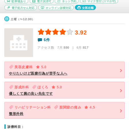
駐車場あり
電子決済可
ネット予約
マイナ受付
(スマホ可)
電子処方せん対応
オンライン診療対応
女医在籍
土曜（〜12:30）
3.92
6件
アクセス数 7月:
880
| 6月:
817
美容皮膚科
5.0
やりたいけど医療行為が苦手な人へ
形成外科
ほくろ
5.0
優しくて腕の良い先生です
リハビリテーション科
股関節の痛み
4.5
整形外科
診療科目：