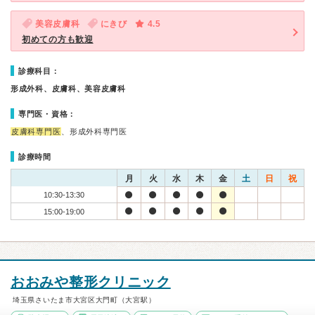
美容皮膚科
にきび
4.5
初めての方も歓迎
診療科目：
形成外科、皮膚科、美容皮膚科
専門医・資格：
皮膚科専門医
、形成外科専門医
診療時間
月
火
水
木
金
土
日
祝
10:30-13:30
15:00-19:00
おおみや整形クリニック
埼玉県さいたま市大宮区大門町（大宮駅）