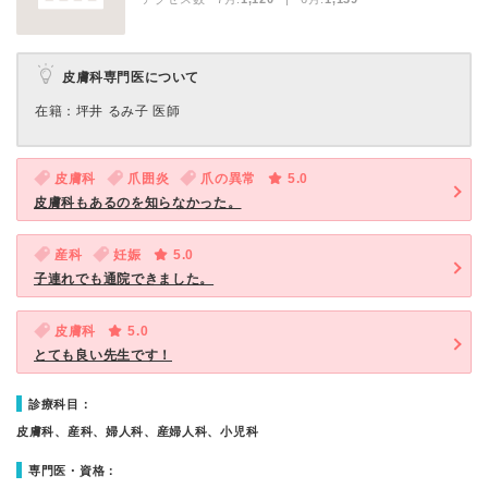
皮膚科専門医について
在籍：坪井 るみ子 医師
皮膚科
爪囲炎
爪の異常
5.0
皮膚科もあるのを知らなかった。
産科
妊娠
5.0
子連れでも通院できました。
皮膚科
5.0
とても良い先生です！
診療科目：
皮膚科、産科、婦人科、産婦人科、小児科
専門医・資格：