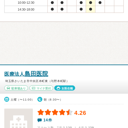
10:00-12:30
14:30-18:00
島田医院
医療法人
埼玉県さいたま市中央区本町東（与野本町駅）
駐車場あり
マイナ受付
女医在籍
土曜（〜11:00）
朝（8:30〜）
4.26
14件
アクセス数 7月:
1,120
| 6月:
1,139