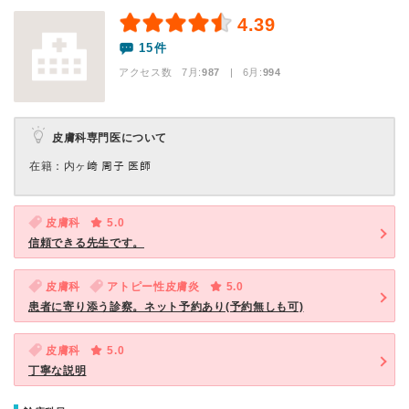
4.39
15件
アクセス数 7月:
987
| 6月:
994
皮膚科専門医について
在籍：内ヶ﨑 周子 医師
皮膚科
5.0
信頼できる先生です。
皮膚科
アトピー性皮膚炎
5.0
患者に寄り添う診察。ネット予約あり(予約無しも可)
皮膚科
5.0
丁寧な説明