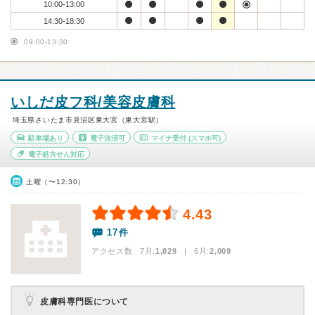
10:00-13:00
14:30-18:30
09:00-13:30
いしだ皮フ科/美容皮膚科
埼玉県さいたま市見沼区東大宮（東大宮駅）
駐車場あり
電子決済可
マイナ受付
(スマホ可)
電子処方せん対応
土曜（〜12:30）
4.43
17件
アクセス数 7月:
1,829
| 6月:
2,009
皮膚科専門医について