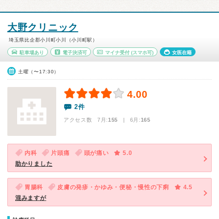
大野クリニック
埼玉県比企郡小川町小川（小川町駅）
駐車場あり
電子決済可
マイナ受付
(スマホ可)
女医在籍
土曜（〜17:30）
4.00
2件
アクセス数 7月:
155
| 6月:
165
内科
片頭痛
頭が痛い
5.0
助かりました
胃腸科
皮膚の発疹・かゆみ・便秘・慢性の下痢
4.5
混みますが