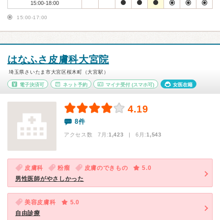
15:00-18:00
15:00-17:00
はなふさ皮膚科大宮院
埼玉県さいたま市大宮区桜木町（大宮駅）
電子決済可
ネット予約
マイナ受付
(スマホ可)
女医在籍
4.19
8件
アクセス数 7月:
1,423
| 6月:
1,543
皮膚科
粉瘤
皮膚のできもの
5.0
男性医師がやさしかった
美容皮膚科
5.0
自由診療