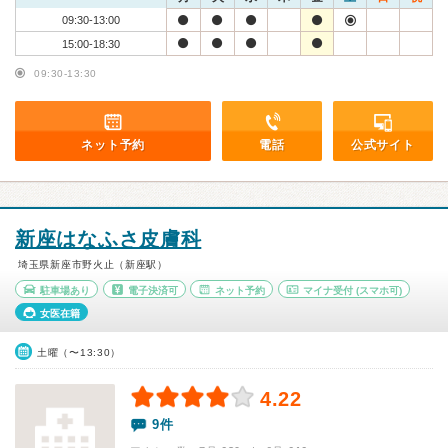
09:30-13:00
15:00-18:30
09:30-13:30
ネット予約
電話
公式サイト
新座はなふさ皮膚科
埼玉県新座市野火止（新座駅）
駐車場あり
電子決済可
ネット予約
マイナ受付
(スマホ可)
女医在籍
土曜（〜13:30）
4.22
9件