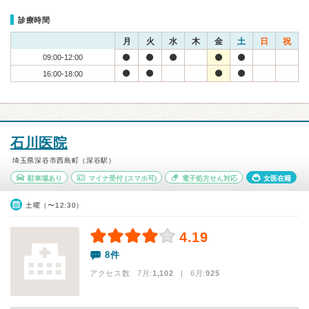
診療時間
月
火
水
木
金
土
日
祝
09:00-12:00
16:00-18:00
石川医院
埼玉県深谷市西島町（深谷駅）
駐車場あり
マイナ受付
(スマホ可)
電子処方せん対応
女医在籍
土曜（〜12:30）
4.19
8件
アクセス数 7月:
1,102
| 6月:
925