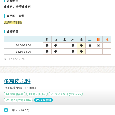
診療科目：
皮膚科、美容皮膚科
専門医・資格：
皮膚科専門医
診療時間
月
火
水
木
金
土
日
祝
10:00-13:00
14:30-18:00
10:00-14:00
多恵皮ふ科
埼玉県蕨市錦町（戸田駅）
駐車場あり
電子決済可
マイナ受付
(スマホ可)
電子処方せん対応
女医在籍
土曜（〜18:00）