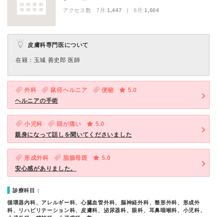
アクセス数 7月:
1,447
| 6月:
1,604
皮膚科専門医について
在籍：玉城 善史郎 医師
外科
鼠径ヘルニア
便秘
5.0
ヘルニアの手術
小児科
頭が痛い
5.0
親身になって話しを聞いてくださいました
形成外科
脂腺母斑
5.0
安心感がありました。
診療科目：
循環器内科、アレルギー科、心臓血管外科、脳神経外科、整形外科、形成外
科、リハビリテーション科、皮膚科、泌尿器科、眼科、耳鼻咽喉科、小児科、