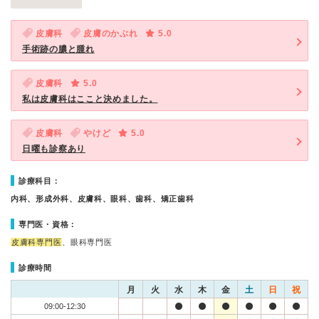
皮膚科
皮膚のかぶれ
5.0
手術跡の膿と腫れ
皮膚科
5.0
私は皮膚科はここと決めました。
皮膚科
やけど
5.0
日曜も診察あり
診療科目：
内科、形成外科、皮膚科、眼科、歯科、矯正歯科
専門医・資格：
皮膚科専門医
、眼科専門医
診療時間
月
火
水
木
金
土
日
祝
09:00-12:30