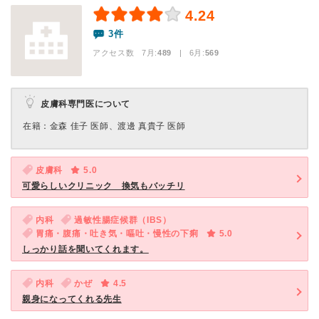
4.24
3件
アクセス数 7月:
489
| 6月:
569
皮膚科専門医について
在籍：金森 佳子 医師、渡邊 真貴子 医師
皮膚科
5.0
可愛らしいクリニック 換気もバッチリ
内科
過敏性腸症候群（IBS）
胃痛・腹痛・吐き気・嘔吐・慢性の下痢
5.0
しっかり話を聞いてくれます。
内科
かぜ
4.5
親身になってくれる先生