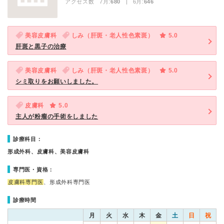
アクセス数 7月:
680
| 6月:
646
美容皮膚科
しみ（肝斑・老人性色素斑）
5.0
肝斑と黒子の治療
美容皮膚科
しみ（肝斑・老人性色素斑）
5.0
シミ取りをお願いしました。
皮膚科
5.0
主人が粉瘤の手術をしました
診療科目：
形成外科、皮膚科、美容皮膚科
専門医・資格：
皮膚科専門医
、形成外科専門医
診療時間
月
火
水
木
金
土
日
祝