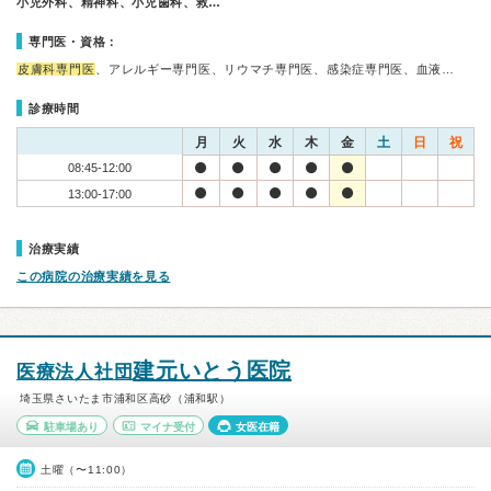
小児外科、精神科、小児歯科、救…
専門医・資格：
皮膚科専門医
、アレルギー専門医、リウマチ専門医、感染症専門医、血液…
診療時間
月
火
水
木
金
土
日
祝
08:45-12:00
13:00-17:00
治療実績
この病院の治療実績を見る
建元いとう医院
医療法人社団
埼玉県さいたま市浦和区高砂（浦和駅）
駐車場あり
マイナ受付
女医在籍
土曜（〜11:00）