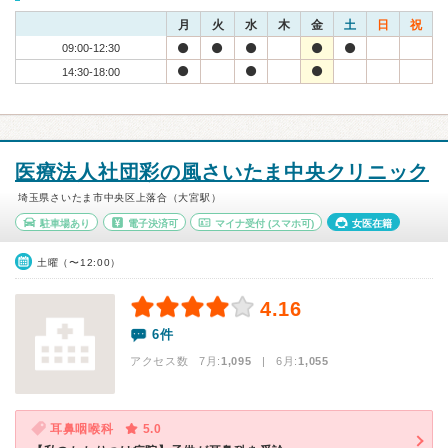
月
火
水
木
金
土
日
祝
09:00-12:30
14:30-18:00
医療法人社団彩の風さいたま中央クリニック
埼玉県さいたま市中央区上落合（大宮駅）
駐車場あり
電子決済可
マイナ受付
(スマホ可)
女医在籍
土曜（〜12:00）
4.16
6件
アクセス数 7月:
1,095
| 6月:
1,055
耳鼻咽喉科
5.0