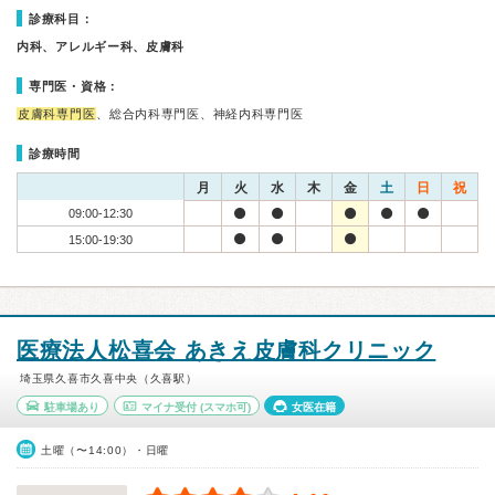
診療科目：
内科、アレルギー科、皮膚科
専門医・資格：
皮膚科専門医
、総合内科専門医、神経内科専門医
診療時間
月
火
水
木
金
土
日
祝
09:00-12:30
15:00-19:30
医療法人松喜会 あきえ皮膚科クリニック
埼玉県久喜市久喜中央（久喜駅）
駐車場あり
マイナ受付
(スマホ可)
女医在籍
土曜（〜14:00）・日曜