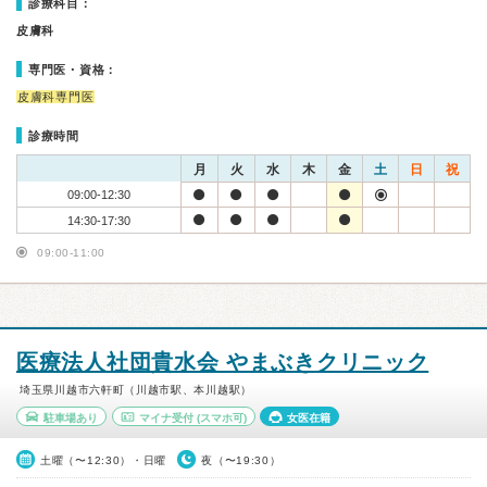
診療科目：
皮膚科
専門医・資格：
皮膚科専門医
診療時間
月
火
水
木
金
土
日
祝
09:00-12:30
14:30-17:30
09:00-11:00
医療法人社団貴水会 やまぶきクリニック
埼玉県川越市六軒町（川越市駅、本川越駅）
駐車場あり
マイナ受付
(スマホ可)
女医在籍
土曜（〜12:30）・日曜
夜（〜19:30）