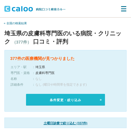
« 全国の検索結果
埼玉県の皮膚科専門医のいる病院・クリニッ
ク
口コミ・評判
（377件）
377件の医療機関が見つかりました
エリア・駅
埼玉県
専門医・資格
皮膚科専門医
名称
なし
詳細条件
なし (曜日や時間帯を指定できます)
条件変更・絞り込み
土曜日診療で絞り込む (337件)