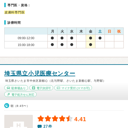
専門医・資格：
皮膚科専門医
診療時間
月
火
水
木
金
土
日
祝
09:00-12:00
15:00-18:00
埼玉県立小児医療センター
埼玉県さいたま市中央区新都心（北与野駅、さいたま新都心駅、与野駅）
駐車場あり
電子決済可
マイナ受付
(スマホ可)
電子処方せん対応
朝（8:45〜）
4.41
27件