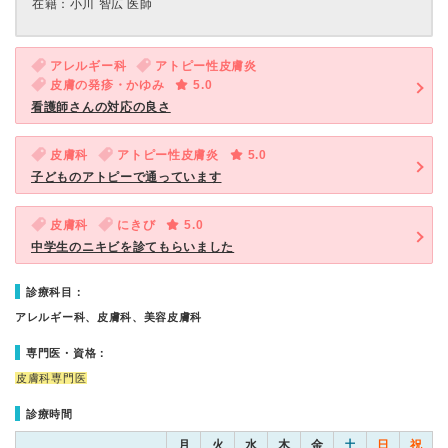
在籍：小川 智広 医師
アレルギー科
アトピー性皮膚炎
皮膚の発疹・かゆみ
5.0
看護師さんの対応の良さ
皮膚科
アトピー性皮膚炎
5.0
子どものアトピーで通っています
皮膚科
にきび
5.0
中学生のニキビを診てもらいました
診療科目：
アレルギー科、皮膚科、美容皮膚科
専門医・資格：
皮膚科専門医
診療時間
月
火
水
木
金
土
日
祝