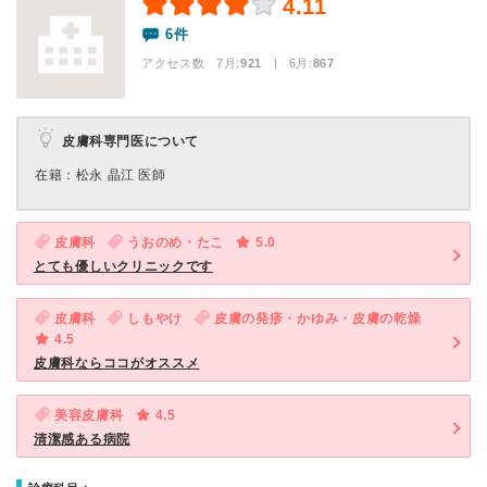
4.11
6件
アクセス数 7月:
921
| 6月:
867
皮膚科専門医について
在籍：松永 晶江 医師
皮膚科
うおのめ・たこ
5.0
とても優しいクリニックです
皮膚科
しもやけ
皮膚の発疹・かゆみ・皮膚の乾燥
4.5
皮膚科ならココがオススメ
美容皮膚科
4.5
清潔感ある病院