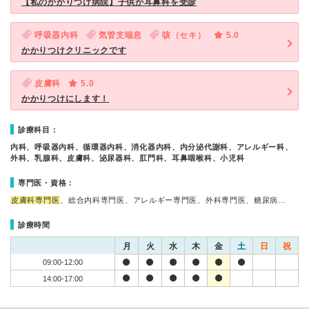
【私のかかりつけ病院】子供が耳鼻科を受診
呼吸器内科
気管支喘息
咳（セキ）
5.0
かかりつけクリニックです
皮膚科
5.0
かかりつけにします！
診療科目：
内科、呼吸器内科、循環器内科、消化器内科、内分泌代謝科、アレルギー科、
外科、乳腺科、皮膚科、泌尿器科、肛門科、耳鼻咽喉科、小児科
専門医・資格：
皮膚科専門医
、総合内科専門医、アレルギー専門医、外科専門医、糖尿病…
診療時間
月
火
水
木
金
土
日
祝
09:00-12:00
14:00-17:00