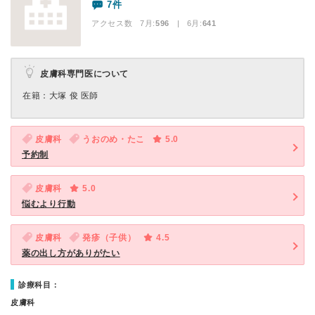
7件
アクセス数 7月:
596
| 6月:
641
皮膚科専門医について
在籍：大塚 俊 医師
皮膚科
うおのめ・たこ
5.0
予約制
皮膚科
5.0
悩むより行動
皮膚科
発疹（子供）
4.5
薬の出し方がありがたい
診療科目：
皮膚科