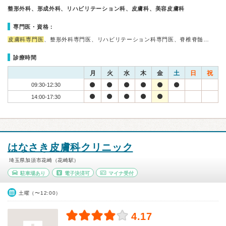
整形外科、形成外科、リハビリテーション科、皮膚科、美容皮膚科
専門医・資格：
皮膚科専門医
、整形外科専門医、リハビリテーション科専門医、脊椎脊髄…
診療時間
月
火
水
木
金
土
日
祝
09:30-12:30
14:00-17:30
はなさき皮膚科クリニック
埼玉県加須市花崎（花崎駅）
駐車場あり
電子決済可
マイナ受付
土曜（〜12:00）
4.17