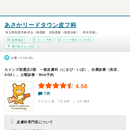
あさかリードタウン皮フ科
埼玉県朝霞市根岸台（朝霞駅、北朝霞駅（朝霞台駅）、和光市駅）
駐車場あり
ネット予約
マイナ受付
(スマホ可)
電子処方せん対応
土曜（〜13:30）
カインズ朝霞店2階 一般皮膚科（にきび・いぼ）、自費診療（美容、
AGA）。土曜診療・Web予約
4.56
7件
アクセス数 7月:
637
| 6月:
614
皮膚科専門医について