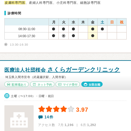
皮膚科専門医
、産婦人科専門医、小児科専門医、細胞診専門医
診療時間
月
火
水
木
金
土
日
祝
08:30-11:00
14:00-17:30
13:30-16:30
さくらガーデンクリニック
医療法人社団桜会
埼玉県入間市宮寺（武蔵藤沢駅、入間市駅）
駐車場あり
ネット予約
マイナ受付
女医在籍
土曜（〜17:00）・日曜・祝日
3.97
14件
アクセス数 7月:
1,196
| 6月:
1,292