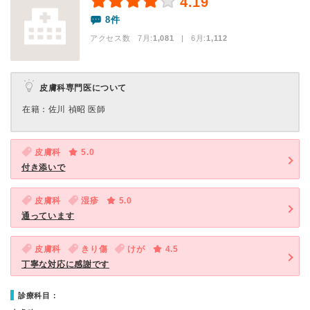
4.19
8件
アクセス数 7月:
1,081
| 6月:
1,112
皮膚科専門医について
在籍：佐川 禎昭 医師
皮膚科
5.0
付き添いで
皮膚科
湿疹
5.0
通っています
皮膚科
きり傷
けが
4.5
丁寧な対応に感謝です
診療科目：