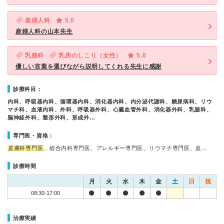
産婦人科
5.0
産婦人科の山本先生
乳腺科
乳房のしこり（女性）
5.0
優しい言葉を選びながら説明してくれる先生に感謝
診療科目：
内科、呼吸器内科、循環器内科、消化器内科、内分泌代謝科、糖尿病科、リウ
マチ科、血液内科、外科、呼吸器外科、心臓血管外科、消化器外科、乳腺科、
脳神経外科、整形外科、形成外…
専門医・資格：
皮膚科専門医
、総合内科専門医、アレルギー専門医、リウマチ専門医、血…
診療時間
月
火
水
木
金
土
日
祝
08:30-17:00
治療実績