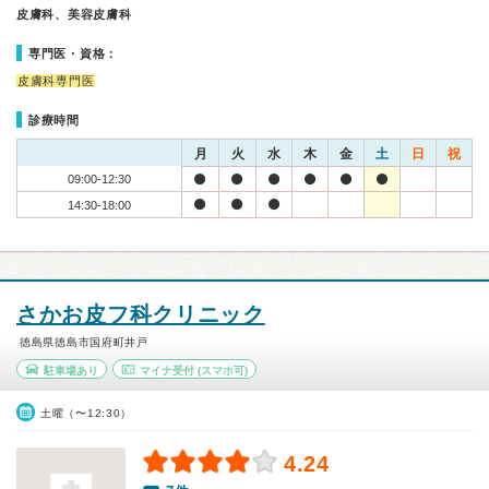
皮膚科、美容皮膚科
専門医・資格：
皮膚科専門医
診療時間
月
火
水
木
金
土
日
祝
09:00-12:30
14:30-18:00
さかお皮フ科クリニック
徳島県徳島市国府町井戸
駐車場あり
マイナ受付
(スマホ可)
土曜（〜12:30）
4.24