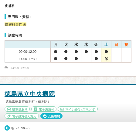
皮膚科
専門医・資格：
皮膚科専門医
診療時間
月
火
水
木
金
土
日
祝
09:00-12:00
14:00-17:30
14:00-16:00
徳島県立中央病院
徳島県徳島市蔵本町（蔵本駅）
駐車場あり
電子決済可
マイナ受付
(スマホ可)
電子処方せん対応
女医在籍
朝（8:30〜）