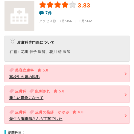
3.83
7件
アクセス数 7月:
356
| 6月:
332
皮膚科専門医について
在籍：花川 佳子 医師、花川 靖 医師
美容皮膚科
5.0
高校生の娘の脱毛
皮膚科
虫刺され
5.0
新しい建物になって
皮膚科
皮膚の発疹・かゆみ
4.0
先生も看護師さんも丁寧でした
診療科目：