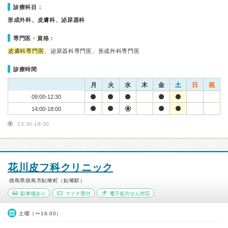
診療科目：
形成外科、皮膚科、泌尿器科
専門医・資格：
皮膚科専門医
、泌尿器科専門医、形成外科専門医
診療時間
月
火
水
木
金
土
日
祝
09:00-12:30
14:00-18:00
13:30-18:00
花川皮フ科クリニック
徳島県徳島市鮎喰町（鮎喰駅）
駐車場あり
マイナ受付
電子処方せん対応
土曜（〜16:00）