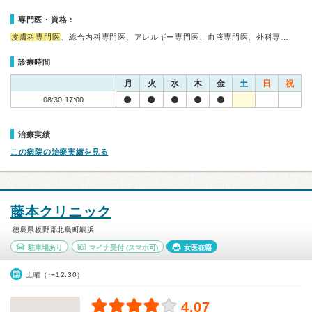
専門医・資格：
皮膚科専門医
、総合内科専門医、アレルギー専門医、血液専門医、外科専…
診療時間
月
火
水
木
金
土
日
祝
08:30-17:00
治療実績
この病院の治療実績を見る
藤本クリニック
徳島県板野郡北島町鯛浜
駐車場あり
マイナ受付
(スマホ可)
女医在籍
土曜（〜12:30）
4.07