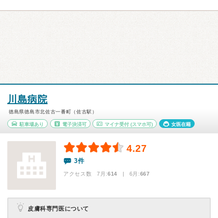
川島病院
徳島県徳島市北佐古一番町（佐古駅）
駐車場あり
電子決済可
マイナ受付
(スマホ可)
女医在籍
4.27
3件
アクセス数 7月:
614
| 6月:
667
皮膚科専門医について