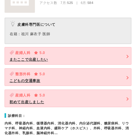
アクセス数 7月:
525
| 6月:
584
皮膚科専門医について
在籍：祖川 麻衣子 医師
産婦人科
5.0
またここで出産したい
整形外科
5.0
こどもの交通事故
産婦人科
5.0
初めて出産しました
診療科目：
内科、呼吸器内科、循環器内科、消化器内科、内分泌代謝科、糖尿病科、リウ
マチ科、神経内科、血液内科、緩和ケア（ホスピス）、外科、呼吸器外科、消
化器外科、乳腺科、脳神経外科…