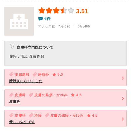
3.51
6件
アクセス数 7月:
396
| 6月:
465
皮膚科専門医について
在籍：湯浅 真由 医師
泌尿器科
膀胱炎
5.0
膀胱炎になりました
皮膚科
皮膚の発疹・かゆみ
4.5
皮膚科
皮膚科
湿疹
皮膚の発疹・かゆみ
4.5
優しい先生です