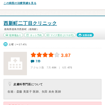
この病院の治療実績を見る
西新町二丁目クリニック
徳島県徳島市西新町（徳島駅）
駐車場あり
ネット予約
マイナ受付
(スマホ可)
女医在籍
土曜（〜17:45）
3.87
7件
アクセス数 7月:
484
| 6月:
475
皮膚科専門医について
在籍：斎藤 美菜子 医師、矢田 未央 医師