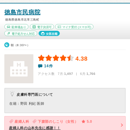
徳島市民病院
徳島県徳島市北常三島町
駐車場あり
電子決済可
マイナ受付
(スマホ可)
電子処方せん対応
女医在籍
朝（8:30〜）
4.38
14件
アクセス数 7月:
1,497
| 6月:
1,766
皮膚科専門医について
在籍：野田 利紀 医師
産婦人科
下腹部のしこり（女性）
5.0
産婦人科の山本先生に感謝！！