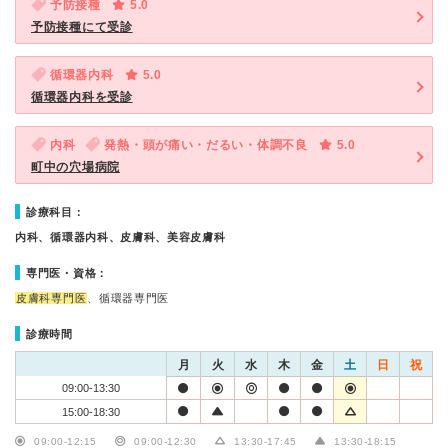
予防接種
5.0
予防接種にて受診
循環器内科
5.0
循環器内科を受診
内科
発熱・頭が痛い・だるい・体調不良
5.0
町中の穴場病院
診療科目：
内科、循環器内科、皮膚科、美容皮膚科
専門医・資格：
皮膚科専門医
、循環器専門医
診療時間
月
火
水
木
金
土
日
祝
09:00-13:30
15:00-18:30
09:00-12:15
09:00-12:30
13:30-17:45
13:30-18:15