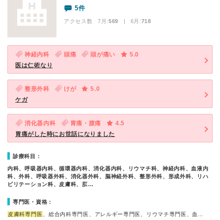
5件
アクセス数 7月:
569
| 6月:
718
神経内科
頭痛
頭が痛い
5.0
医は仁術なり
整形外科
けが
5.0
ケガ
消化器内科
胃痛・腹痛
4.5
胃痛がした時にお世話になりました
診療科目：
内科、呼吸器内科、循環器内科、消化器内科、リウマチ科、神経内科、血液内
科、外科、呼吸器外科、消化器外科、脳神経外科、整形外科、形成外科、リハ
ビリテーション科、皮膚科、肛…
専門医・資格：
皮膚科専門医
、総合内科専門医、アレルギー専門医、リウマチ専門医、血…