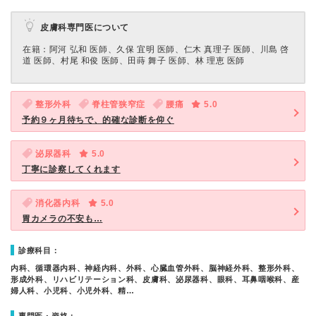
皮膚科専門医について
在籍：阿河 弘和 医師、久保 宜明 医師、仁木 真理子 医師、川島 啓
道 医師、村尾 和俊 医師、田蒔 舞子 医師、林 理恵 医師
整形外科
脊柱管狭窄症
腰痛
5.0
予約９ヶ月待ちで、的確な診断を仰ぐ
泌尿器科
5.0
丁寧に診察してくれます
消化器内科
5.0
胃カメラの不安も…
診療科目：
内科、循環器内科、神経内科、外科、心臓血管外科、脳神経外科、整形外科、
形成外科、リハビリテーション科、皮膚科、泌尿器科、眼科、耳鼻咽喉科、産
婦人科、小児科、小児外科、精…