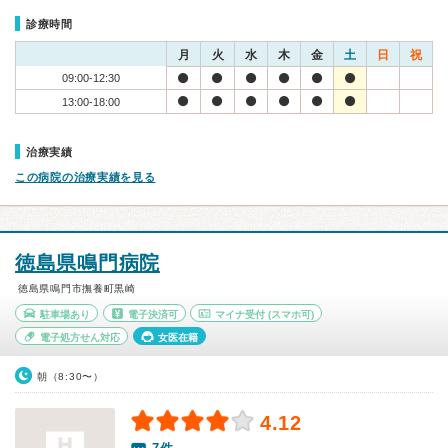
診療時間
月
火
水
木
金
土
日
祝
09:00-12:30
13:00-18:00
治療実績
この病院の治療実績を見る
徳島県鳴門病院
徳島県鳴門市撫養町黒崎
駐車場あり
電子決済可
マイナ受付
(スマホ可)
電子処方せん対応
女医在籍
朝（8:30〜）
4.12