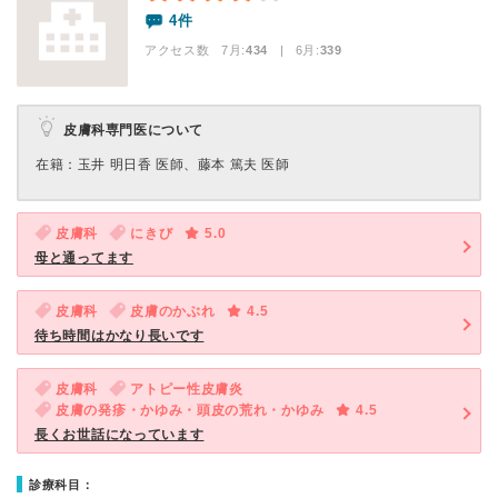
4件
アクセス数 7月:
434
| 6月:
339
皮膚科専門医について
在籍：玉井 明日香 医師、藤本 篤夫 医師
皮膚科
にきび
5.0
母と通ってます
皮膚科
皮膚のかぶれ
4.5
待ち時間はかなり長いです
皮膚科
アトピー性皮膚炎
皮膚の発疹・かゆみ・頭皮の荒れ・かゆみ
4.5
長くお世話になっています
診療科目：