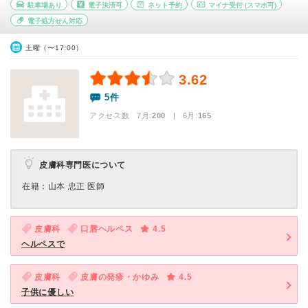
駐車場あり
電子決済可
ネット予約
マイナ受付
(スマホ可)
電子処方せん対応
土曜（〜17:00）
3.62
5件
アクセス数 7月:
200
| 6月:
165
皮膚科専門医について
在籍：山本 忠正 医師
皮膚科
口唇ヘルペス
4.5
ヘルペスで
皮膚科
皮膚の発疹・かゆみ
4.5
子供に優しい