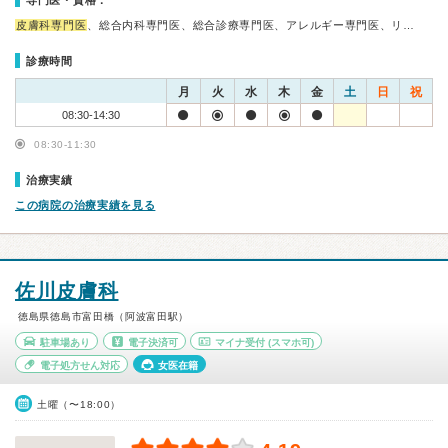
専門医・資格：
皮膚科専門医
、総合内科専門医、総合診療専門医、アレルギー専門医、リ…
診療時間
月
火
水
木
金
土
日
祝
08:30-14:30
08:30-11:30
治療実績
この病院の治療実績を見る
佐川皮膚科
徳島県徳島市富田橋（阿波富田駅）
駐車場あり
電子決済可
マイナ受付
(スマホ可)
電子処方せん対応
女医在籍
土曜（〜18:00）