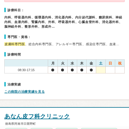
診療科目：
内科、呼吸器内科、循環器内科、消化器内科、内分泌代謝科、糖尿病科、神経
内科、血液内科、腎臓内科、外科、呼吸器外科、心臓血管外科、消化器外科、
脳神経外科、整形外科、形成外…
専門医・資格：
皮膚科専門医
、総合内科専門医、アレルギー専門医、感染症専門医、血液…
診療時間
月
火
水
木
金
土
日
祝
08:30-17:15
治療実績
この病院の治療実績を見る
あなん皮フ科クリニック
徳島県阿南市日開野町