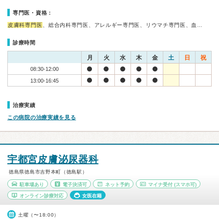
専門医・資格：
皮膚科専門医
、総合内科専門医、アレルギー専門医、リウマチ専門医、血…
診療時間
月
火
水
木
金
土
日
祝
08:30-12:00
13:00-16:45
治療実績
この病院の治療実績を見る
宇都宮皮膚泌尿器科
徳島県徳島市吉野本町（徳島駅）
駐車場あり
電子決済可
ネット予約
マイナ受付
(スマホ可)
オンライン診療対応
女医在籍
土曜（〜18:00）