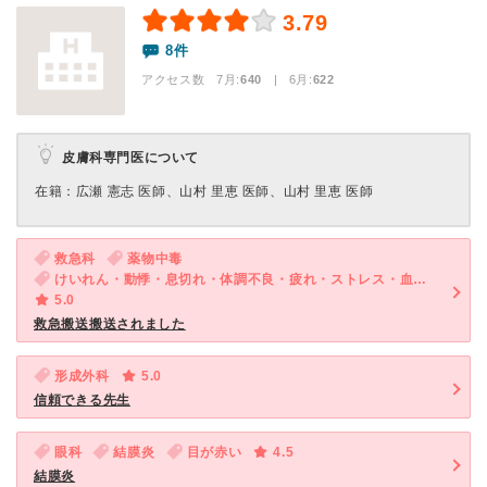
3.79
8件
アクセス数 7月:
640
| 6月:
622
皮膚科専門医について
在籍：広瀬 憲志 医師、山村 里恵 医師、山村 里恵 医師
救急科
薬物中毒
けいれん・動悸・息切れ・体調不良・疲れ・ストレス・血圧が高い
5.0
救急搬送搬送されました
形成外科
5.0
信頼できる先生
眼科
結膜炎
目が赤い
4.5
結膜炎