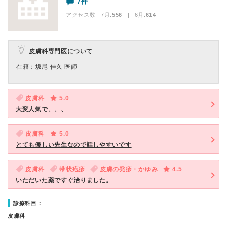
7件
アクセス数 7月:
556
| 6月:
614
皮膚科専門医について
在籍：坂尾 佳久 医師
皮膚科
5.0
大変人気で、、、
皮膚科
5.0
とても優しい先生なので話しやすいです
皮膚科
帯状疱疹
皮膚の発疹・かゆみ
4.5
いただいた薬ですぐ治りました。
診療科目：
皮膚科