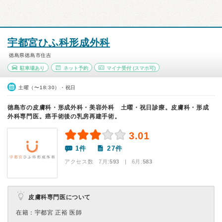
宇都宮ひふ科形成外科
徳島県徳島市住吉
駐車場あり
ネット予約
マイナ受付
(スマホ可)
土曜（〜18:30）・祝日
徳島市の皮膚科・形成外科・美容外科 土曜・祝日診療。皮膚科・形成
外科専門医。癌手術後の乳房再建手術。
3.01
1件
27件
アクセス数 7月:
593
| 6月:
583
皮膚科専門医について
在籍：宇都宮 正裕 医師