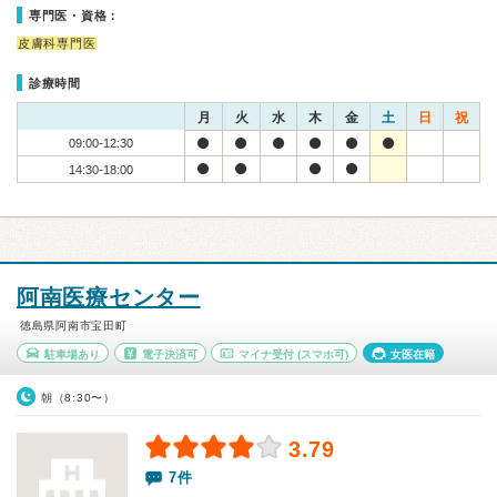
専門医・資格：
皮膚科専門医
診療時間
月
火
水
木
金
土
日
祝
09:00-12:30
14:30-18:00
阿南医療センター
徳島県阿南市宝田町
駐車場あり
電子決済可
マイナ受付
(スマホ可)
女医在籍
朝（8:30〜）
3.79
7件