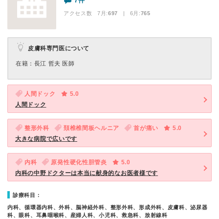
7件
アクセス数 7月:
697
| 6月:
765
皮膚科専門医について
在籍：長江 哲夫 医師
人間ドック
5.0
人間ドック
整形外科
頚椎椎間板ヘルニア
首が痛い
5.0
大きな病院で広いです
内科
原発性硬化性胆管炎
5.0
内科の中野ドクターは本当に献身的なお医者様です
診療科目：
内科、循環器内科、外科、脳神経外科、整形外科、形成外科、皮膚科、泌尿器
科、眼科、耳鼻咽喉科、産婦人科、小児科、救急科、放射線科