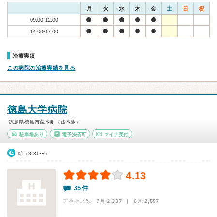
月
火
水
木
金
土
日
祝
09:00-12:00
14:00-17:00
治療実績
この病院の治療実績を見る
徳島大学病院
徳島県徳島市蔵本町（蔵本駅）
駐車場あり
電子決済可
マイナ受付
朝（8:30〜）
4.13
35件
アクセス数 7月:
2,337
| 6月:
2,557