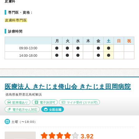
皮膚科
専門医・資格：
皮膚科専門医
診療時間
月
火
水
木
金
土
日
祝
09:00-13:00
14:00-18:00
医療法人 きたじま倚山会 きたじま田岡病院
徳島県板野郡北島町鯛浜
駐車場あり
電子決済可
マイナ受付
(スマホ可)
電子処方せん対応
女医在籍
土曜（〜18:00）
3.92