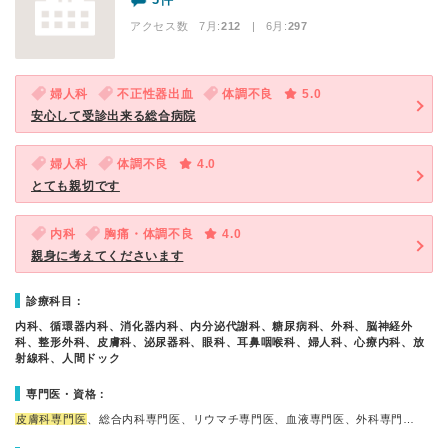
アクセス数 7月:
212
| 6月:
297
婦人科
不正性器出血
体調不良
5.0
安心して受診出来る総合病院
婦人科
体調不良
4.0
とても親切です
内科
胸痛・体調不良
4.0
親身に考えてくださいます
診療科目：
内科、循環器内科、消化器内科、内分泌代謝科、糖尿病科、外科、脳神経外
科、整形外科、皮膚科、泌尿器科、眼科、耳鼻咽喉科、婦人科、心療内科、放
射線科、人間ドック
専門医・資格：
皮膚科専門医
、総合内科専門医、リウマチ専門医、血液専門医、外科専門…