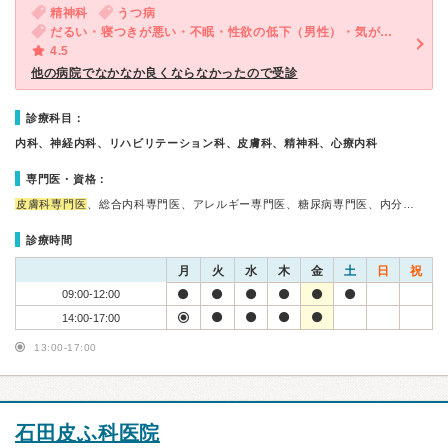
精神科
うつ病
だるい・寝つきが悪い・不眠・性欲の低下（男性）・気が滅入る・不安
4.5
他の病院でなかなか良くならなかったので受診
診療科目：
内科、神経内科、リハビリテーション科、皮膚科、精神科、心療内科
専門医・資格：
皮膚科専門医
、総合内科専門医、アレルギー専門医、糖尿病専門医、内分…
診療時間
月
火
水
木
金
土
日
祝
09:00-12:00
14:00-17:00
13:00-17:00
石田皮ふ科医院