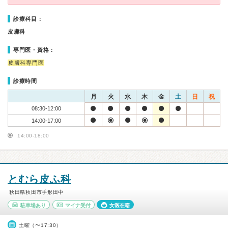
診療科目：
皮膚科
専門医・資格：
皮膚科専門医
診療時間
月
火
水
木
金
土
日
祝
08:30-12:00
14:00-17:00
14:00-18:00
とむら皮ふ科
秋田県秋田市手形田中
駐車場あり
マイナ受付
女医在籍
土曜（〜17:30）