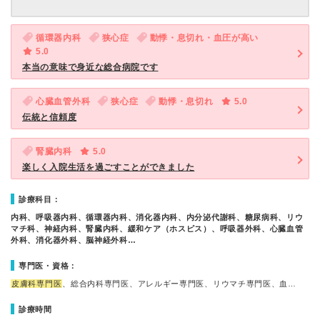
循環器内科
狭心症
動悸・息切れ・血圧が高い
5.0
本当の意味で身近な総合病院です
心臓血管外科
狭心症
動悸・息切れ
5.0
伝統と信頼度
腎臓内科
5.0
楽しく入院生活を過ごすことができました
診療科目：
内科、呼吸器内科、循環器内科、消化器内科、内分泌代謝科、糖尿病科、リウ
マチ科、神経内科、腎臓内科、緩和ケア（ホスピス）、呼吸器外科、心臓血管
外科、消化器外科、脳神経外科…
専門医・資格：
皮膚科専門医
、総合内科専門医、アレルギー専門医、リウマチ専門医、血…
診療時間