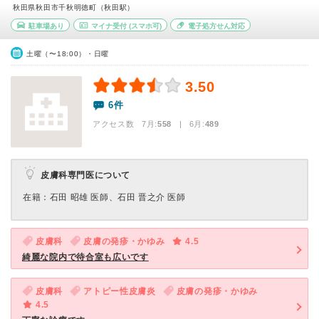
秋田県秋田市千秋明徳町（秋田駅）
駐車場あり
マイナ受付
(スマホ可)
電子処方せん対応
土曜（〜18:00）・日曜
3.50
6件
アクセス数 7月:
558
| 6月:
489
皮膚科専門医について
在籍：石田 昭雄 医師、石田 晋之介 医師
皮膚科
皮膚の発疹・かゆみ
4.5
綺麗な院内で待合室も広いです
皮膚科
アトピー性皮膚炎
皮膚の発疹・かゆみ
4.5