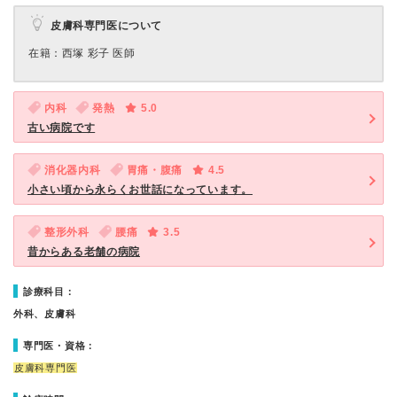
皮膚科専門医について
在籍：西塚 彩子 医師
内科
発熱
5.0
古い病院です
消化器内科
胃痛・腹痛
4.5
小さい頃から永らくお世話になっています。
整形外科
腰痛
3.5
昔からある老舗の病院
診療科目：
外科、皮膚科
専門医・資格：
皮膚科専門医