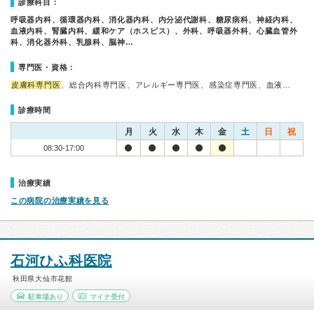
診療科目：
呼吸器内科、循環器内科、消化器内科、内分泌代謝科、糖尿病科、神経内科、
血液内科、腎臓内科、緩和ケア（ホスピス）、外科、呼吸器外科、心臓血管外
科、消化器外科、乳腺科、脳神…
専門医・資格：
皮膚科専門医
、総合内科専門医、アレルギー専門医、感染症専門医、血液…
診療時間
月
火
水
木
金
土
日
祝
08:30-17:00
治療実績
この病院の治療実績を見る
石河ひふ科医院
秋田県大仙市花館
駐車場あり
マイナ受付