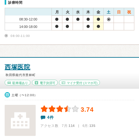
診療時間
月
火
水
木
金
土
日
祝
08:30-12:00
14:00-18:00
08:00-11:00
西塚医院
秋田県能代市景林町
駐車場あり
電子決済可
マイナ受付
(スマホ可)
土曜（〜12:00）
3.74
4件
アクセス数 7月:
114
| 6月:
135