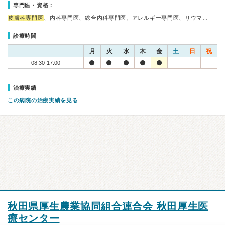
専門医・資格：
皮膚科専門医
、内科専門医、総合内科専門医、アレルギー専門医、リウマ…
診療時間
月
火
水
木
金
土
日
祝
08:30-17:00
治療実績
この病院の治療実績を見る
秋田県厚生農業協同組合連合会 秋田厚生医
療センター