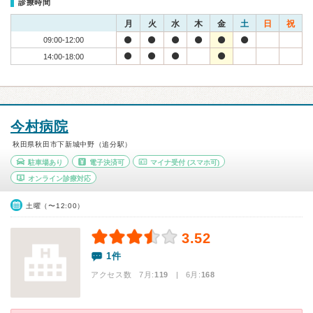
診療時間
月
火
水
木
金
土
日
祝
09:00-12:00
14:00-18:00
今村病院
秋田県秋田市下新城中野（追分駅）
駐車場あり
電子決済可
マイナ受付
(スマホ可)
オンライン診療対応
土曜（〜12:00）
3.52
1件
アクセス数 7月:
119
| 6月:
168