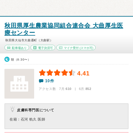
秋田県厚生農業協同組合連合会 大曲厚生医
療センター
秋田県大仙市大曲通町（大曲駅）
駐車場あり
電子決済可
マイナ受付
(スマホ可)
朝（8:30〜）
4.41
10件
アクセス数 7月:
610
| 6月:
852
皮膚科専門医について
在籍：石河 軌久 医師