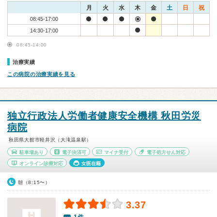
月
火
水
木
金
土
日
祝
08:45-17:00
14:30-17:00
08:45-14:00
治療実績
この病院の治療実績を見る
独立行政法人労働者健康安全機構 秋田労災
病院
秋田県大館市軽井沢（大滝温泉駅）
駐車場あり
電子決済可
マイナ受付
電子処方せん対応
オンライン診療対応
女医在籍
朝（8:15〜）
3.37