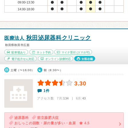
09:00-13:30
14:00-18:00
秋田泌尿器科クリニック
医療法人
秋田県秋田市広面
駐車場あり
ネット予約
マイナ受付
(スマホ可)
電子処方せん対応
オンライン診療対応
女医在籍
土曜（〜16:00）
朝（8:30〜）
3.30
1件
アクセス数 7月:
134
| 6月:
43
泌尿器科
前立腺肥大症
おしっこの回数・尿の量が多い・血尿
4.5