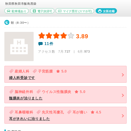
秋田県秋田市飯島西袋
駐車場あり
電子決済可
マイナ受付
(スマホ可)
女医在籍
朝（8:30〜）
3.89
11件
アクセス数 7月:
727
| 6月:
973
産婦人科
子宮筋腫
5.0
婦人科受診です
脳神経外科
ウイルス性髄膜炎
5.0
髄膜炎が治りました
耳鼻咽喉科
先天性耳瘻孔
耳が痛い
4.5
耳がきれいに治りました