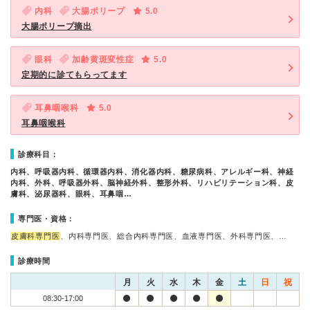
内科
大腸ポリープ
5.0
大腸ポリープ摘出
眼科
加齢黄斑変性症
5.0
定期的に診てもらってます
耳鼻咽喉科
5.0
耳鼻咽喉科
診療科目：
内科、呼吸器内科、循環器内科、消化器内科、糖尿病科、アレルギー科、神経
内科、外科、呼吸器外科、脳神経外科、整形外科、リハビリテーション科、皮
膚科、泌尿器科、眼科、耳鼻咽…
専門医・資格：
皮膚科専門医
、内科専門医、総合内科専門医、血液専門医、外科専門医、…
診療時間
月
火
水
木
金
土
日
祝
08:30-17:00