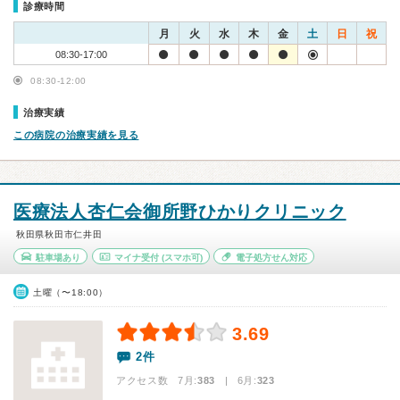
診療時間
月
火
水
木
金
土
日
祝
08:30-17:00
08:30-12:00
治療実績
この病院の治療実績を見る
医療法人杏仁会御所野ひかりクリニック
秋田県秋田市仁井田
駐車場あり
マイナ受付
(スマホ可)
電子処方せん対応
土曜（〜18:00）
3.69
2件
アクセス数 7月:
383
| 6月:
323