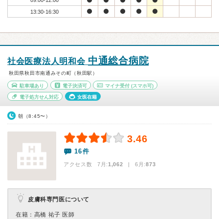
09:00-12:00
13:30-16:30
中通総合病院
社会医療法人明和会
秋田県秋田市南通みその町（秋田駅）
駐車場あり
電子決済可
マイナ受付
(スマホ可)
電子処方せん対応
女医在籍
朝（8:45〜）
3.46
16件
アクセス数 7月:
1,062
| 6月:
873
皮膚科専門医について
在籍：高橋 祐子 医師