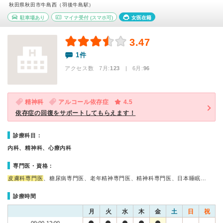
秋田県秋田市牛島西（羽後牛島駅）
駐車場あり
マイナ受付
(スマホ可)
女医在籍
3.47
1件
アクセス数 7月:
123
| 6月:
96
精神科
アルコール依存症
4.5
依存症の回復をサポートしてもらえます！
診療科目：
内科、精神科、心療内科
専門医・資格：
皮膚科専門医
、糖尿病専門医、老年精神専門医、精神科専門医、日本睡眠…
診療時間
月
火
水
木
金
土
日
祝