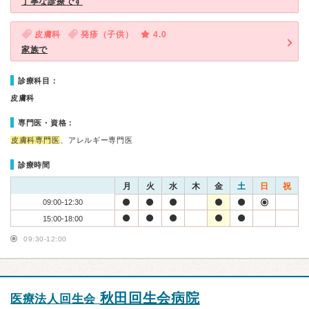
丁寧な診療です
皮膚科
発疹（子供）
4.0
家族で
診療科目：
皮膚科
専門医・資格：
皮膚科専門医
、アレルギー専門医
診療時間
月
火
水
木
金
土
日
祝
09:00-12:30
15:00-18:00
09:30-12:00
秋田回生会病院
医療法人回生会