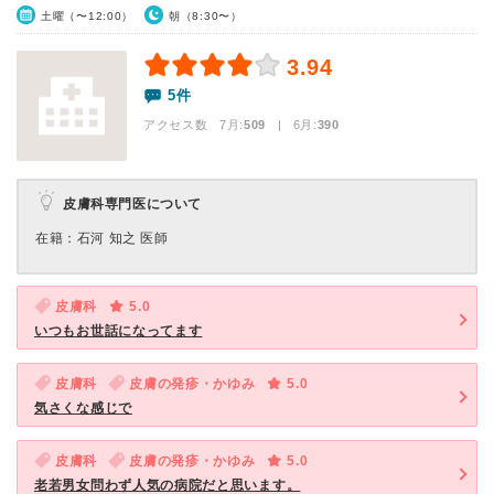
土曜（〜12:00）
朝（8:30〜）
3.94
5件
アクセス数 7月:
509
| 6月:
390
皮膚科専門医について
在籍：石河 知之 医師
皮膚科
5.0
いつもお世話になってます
皮膚科
皮膚の発疹・かゆみ
5.0
気さくな感じで
皮膚科
皮膚の発疹・かゆみ
5.0
老若男女問わず人気の病院だと思います。