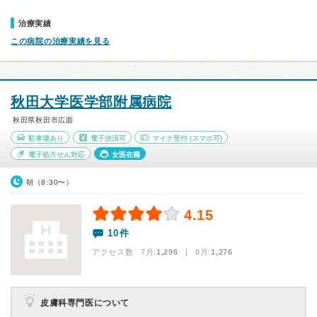
治療実績
この病院の治療実績を見る
秋田大学医学部附属病院
秋田県秋田市広面
駐車場あり
電子決済可
マイナ受付
(スマホ可)
電子処方せん対応
女医在籍
朝（8:30〜）
4.15
10件
アクセス数 7月:
1,296
| 6月:
1,276
皮膚科専門医について