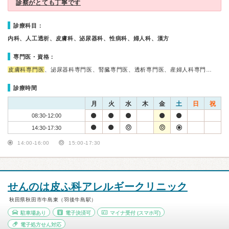
診察がとても丁寧です
診療科目：
内科、人工透析、皮膚科、泌尿器科、性病科、婦人科、漢方
専門医・資格：
皮膚科専門医
、泌尿器科専門医、腎臓専門医、透析専門医、産婦人科専門…
診療時間
月
火
水
木
金
土
日
祝
08:30-12:00
14:30-17:30
14:00-16:00
15:00-17:30
せんのは皮ふ科アレルギークリニック
秋田県秋田市牛島東（羽後牛島駅）
駐車場あり
電子決済可
マイナ受付
(スマホ可)
電子処方せん対応