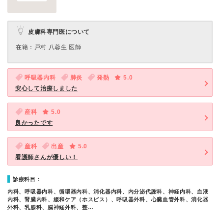
皮膚科専門医について
在籍：戸村 八蓉生 医師
呼吸器内科
肺炎
発熱
5.0
安心して治療しました
産科
5.0
良かったです
産科
出産
5.0
看護師さんが優しい！
診療科目：
内科、呼吸器内科、循環器内科、消化器内科、内分泌代謝科、神経内科、血液
内科、腎臓内科、緩和ケア（ホスピス）、呼吸器外科、心臓血管外科、消化器
外科、乳腺科、脳神経外科、整…