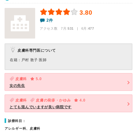
3.80
2件
アクセス数 7月:
531
| 6月:
477
皮膚科専門医について
在籍：戸村 敦子 医師
皮膚科
5.0
女の先生
皮膚科
皮膚の発疹・かゆみ
4.0
とても混んでいますが良い病院です
診療科目：
アレルギー科、皮膚科