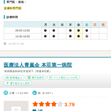
専門医・資格：
皮膚科専門医
診療時間
月
火
水
木
金
土
日
祝
09:00-13:00
14:30-19:00
14:30-17:30
医療法人青嵐会 本荘第一病院
秋田県由利本荘市岩渕下（羽後本荘駅）
駐車場あり
電子決済可
マイナ受付
(スマホ可)
電子処方せん対応
土曜（〜12:00）
朝（8:30〜）
3.79
3件