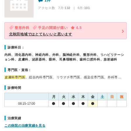
1件
アクセス数 7月:
132
| 6月:
101
整形外科
手足の関節が痛い
4.5
北秋田地域ではとてもいいと思います
診療科目：
内科、消化器内科、神経内科、外科、脳神経外科、整形外科、リハビリテーシ
ョン科、皮膚科、泌尿器科、眼科、耳鼻咽喉科、歯科口腔外科、放射線科
専門医・資格：
皮膚科専門医
、総合内科専門医、リウマチ専門医、感染症専門医、外科専…
診療時間
月
火
水
木
金
土
日
祝
08:15-17:00
治療実績
この病院の治療実績を見る