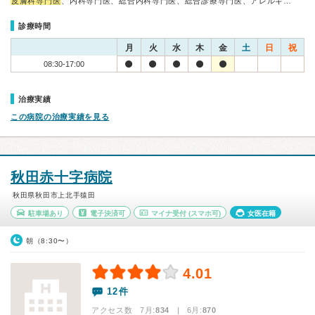
皮膚科専門医
、内科専門医、総合内科専門医、総合診療専門医、アレルギ…
診療時間
月
火
水
木
金
土
日
祝
08:30-17:00
治療実績
この病院の治療実績を見る
秋田赤十字病院
秋田県秋田市上北手猿田
駐車場あり
電子決済可
マイナ受付
(スマホ可)
女医在籍
朝（8:30〜）
4.01
12件
アクセス数 7月:
834
| 6月:
870