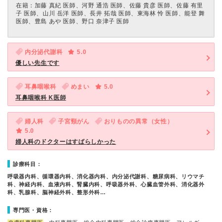
在籍：加藤 真紀 医師、河野 通浩 医師、佐藤 貴彦 医師、佐藤 有里
子 医師、山川 岳洋 医師、長井 拓哉 医師、東海林 怜 医師、能登 舞
医師、豊島 あや 医師、野口 奈津子 医師
内分泌代謝科
5.0
優しい先生です
耳鼻咽喉科
めまい
5.0
耳鼻咽喉科 K医師
婦人科
子宮頸がん
おりものの異常（女性）
5.0
婦人科のドクターはすばらしかった
診療科目：
呼吸器内科、循環器内科、消化器内科、内分泌代謝科、糖尿病科、リウマチ
科、神経内科、血液内科、腎臓内科、呼吸器外科、心臓血管外科、消化器外
科、乳腺科、脳神経外科、整形外科…
専門医・資格：