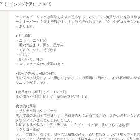
グ（エイジングケア）について
ケミカルピーリングは薬剤を皮膚に塗布することで、古い角質や表皮を取り除
ーンオーバー）を促す治療です。主に顔へ行われますが、背中やデコルテなど
もあります。
■主な適応
・ニキビ、ニキビ跡
・毛穴の詰まり、開き、黒ずみ
・くすみ、シミ、そばかす
・小じわ
・肌のハリ、弾力
・スキンケア成分の浸透の向上
■施術の間隔と回数の目安
肌の悩みや肌質によって異なりますが、2～4週間に1回のペースで5回程度の継
リニックが多いです。
■使用される薬剤（ピーリング剤）
肌の悩みや肌質に応じて、薬剤が選択されます。
代表的な薬剤
・サリチル酸マクロゴール
酸が皮膚の深部まで浸透せず、角質層のみに反応するため、赤みや皮むけなど
ダウンタイムはほとんどありません。
対応する肌の悩み：毛穴トラブル、ニキビ・ニキビ跡、肌のざらつき改善
・グリコール酸
フルーツ酸の一種です。肌への浸透性が高く、古い角質をしっかり取り除く作
みやヒリヒリ感が出ることがあります。皮脂が多い方やニキビが気になる方に向