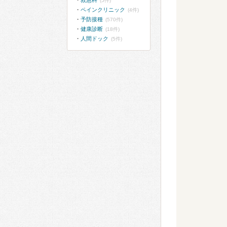
救急科
(5件)
ペインクリニック
(4件)
予防接種
(570件)
健康診断
(18件)
人間ドック
(5件)