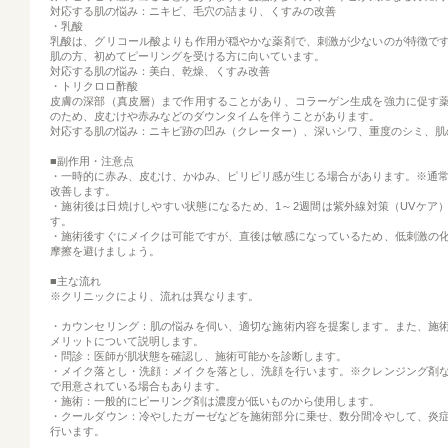
対応する肌の悩み：ニキビ、毛穴の詰まり、くすみの改善
・乳酸
乳酸は、グリコール酸よりも作用が穏やかな薬剤で、刺激が少ないのが特徴で
肌の方、初めてピーリングを受ける方に向いています。
対応する肌の悩み：美白、乾燥、くすみ改善
・トリクロロ酢酸
皮膚の深部（真皮層）まで作用することがあり、コラーゲン生成を強力に促す
のため、皮むけや赤みなどのダウンタイムを伴うことがあります。
対応する肌の悩み：ニキビ跡の凹み（クレーター）、深いシワ、重度のシミ、肌
■副作用・注意点
・一時的に赤み、皮むけ、かゆみ、ピリピリ感が生じる場合があります。※通常
改善します。
・施術後は日焼けしやすい状態になるため、1～2週間は紫外線対策（UVケア
す。
・施術後すぐにメイクは可能ですが、直後は敏感になっているため、低刺激の
摩擦を避けましょう。
■主な流れ
※クリニックにより、流れは異なります。
・カウンセリング：肌の悩みを伺い、適切な施術内容を提案します。また、施
メリットについて説明します。
・問診：医師が肌状態を確認し、施術可能かを診断します。
・メイク落とし・洗顔：メイクを落とし、洗顔を行います。※クレンジング剤
で用意されている場合もあります。
・施術：一般的にピーリング剤は濃度が低いものから使用します。
・クールダウン：冷やしたガーゼなどを施術部分に乗せ、数分間冷やして、炎
行います。