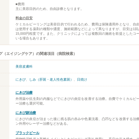
■費用
主に美容目的のため、自由診療となります。
料金の目安
ケミカルピーリングは美容目的で行われるため、費用は保険適用外となり、自
は使用する薬剤の種類や濃度、施術範囲などによって異なりますが、目安は1回あた
15,000円程度です。また、クリニックによっては複数回の施術を前提としたコ
いる場合もあります。
グ（エイジングケア）の関連項目（病院検索）
美容皮膚科
にきび
、
しみ（肝斑・老人性色素斑）
、
日焼け
にきび治療
外用薬や抗生剤の内服などでにきびの炎症を改善する治療。自費でケミカルピ
ー治療も選択可能。
にきび跡治療
にきびの炎症が治まった後に残る肌の赤みや色素沈着、凸凹などを改善する治
ン外用やレーザー治療などがある。
ブラックピール