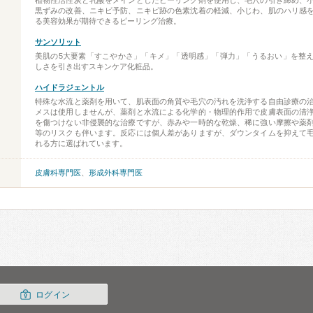
植物性活性炭と乳酸をメインとしたピーリング剤を使用し、毛穴の引き締め、
黒ずみの改善、ニキビ予防、ニキビ跡の色素沈着の軽減、小じわ、肌のハリ感
る美容効果が期待できるピーリング治療。
サンソリット
美肌の5大要素「すこやかさ」「キメ」「透明感」「弾力」「うるおい」を整
しさを引き出すスキンケア化粧品。
ハイドラジェントル
特殊な水流と薬剤を用いて、肌表面の角質や毛穴の汚れを洗浄する自由診療の
メスは使用しませんが、薬剤と水流による化学的・物理的作用で皮膚表面の清
を傷つけない非侵襲的な治療ですが、赤みや一時的な乾燥、稀に強い摩擦や薬
等のリスクも伴います。反応には個人差がありますが、ダウンタイムを抑えて
れる方に選ばれています。
皮膚科専門医
、
形成外科専門医
ログイン