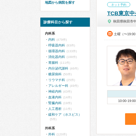
地図から病院を探す
ネット予約
TCB東京
秋田県秋田市
診療科目から探す
内科系
土曜（〜19:
内科
(479件)
呼吸器内科
(93件)
循環器内科
(133件)
消化器内科
(188件)
胃腸科
(111件)
内分泌代謝科
(46件)
糖尿病科
(50件)
リウマチ科
(25件)
アレルギー科
(49件)
神経内科
(43件)
血液内科
(14件)
10:00-19:00
腎臓内科
(19件)
人工透析
(11件)
緩和ケア（ホスピス）
(5件)
外科系
外科
(120件)