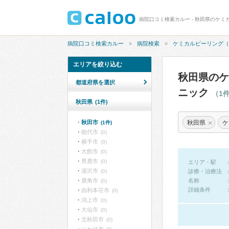
病院口コミ検索カルー - 秋田県のケ
病院口コミ検索カルー
病院検索
ケミカルピーリング（
エリアを絞り込む
秋田県のケ
都道府県を選択
ニック
（1
秋田県
(1件)
×
秋田県
秋田市
(1件)
能代市
(0)
横手市
(0)
大館市
(0)
男鹿市
(0)
エリア・駅
湯沢市
(0)
診療・治療法
鹿角市
名称
(0)
詳細条件
由利本荘市
(0)
潟上市
(0)
大仙市
(0)
北秋田市
(0)