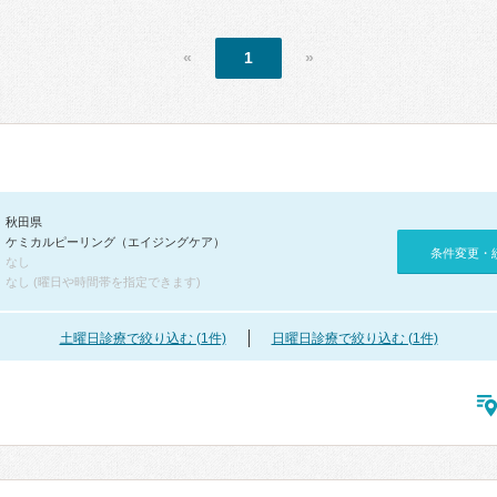
«
1
»
秋田県
ケミカルピーリング（エイジングケア）
条件変更・
なし
なし (曜日や時間帯を指定できます)
土曜日診療で絞り込む (1件)
日曜日診療で絞り込む (1件)