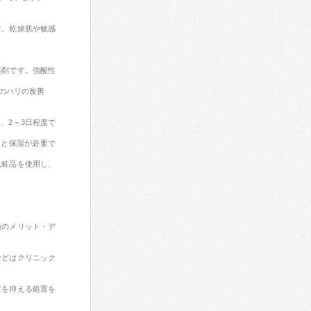
す。乾燥肌や敏感
薬剤です。強酸性
のハリの改善
、2～3日程度で
）と保湿が必要で
化粧品を使用し、
術のメリット・デ
などはクリニック
症を抑える処置を