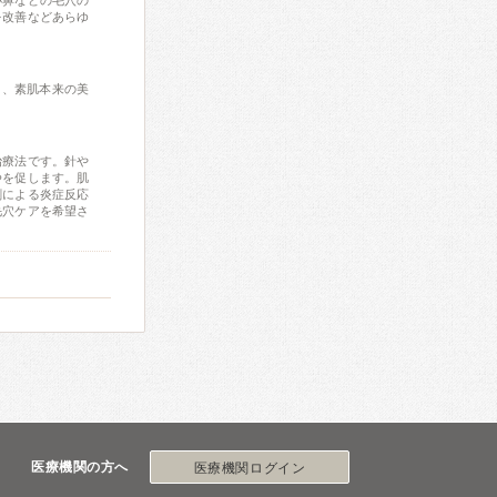
小鼻などの毛穴の
を改善などあらゆ
え、素肌本来の美
治療法です。針や
浄を促します。肌
剤による炎症反応
毛穴ケアを希望さ
医療機関の方へ
医療機関ログイン