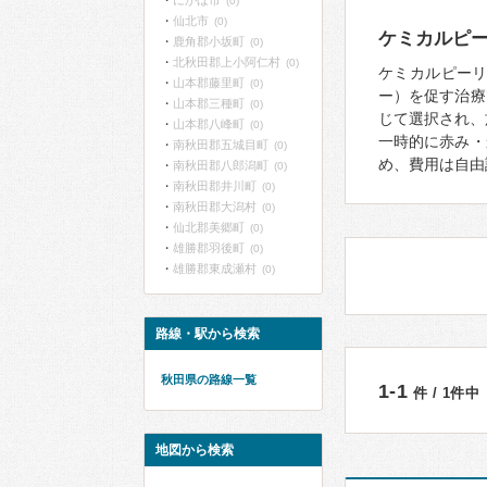
にかほ市
(0)
仙北市
(0)
ケミカルピ
鹿角郡小坂町
(0)
北秋田郡上小阿仁村
(0)
ケミカルピー
山本郡藤里町
(0)
ー）を促す治療
山本郡三種町
(0)
じて選択され、
山本郡八峰町
(0)
一時的に赤み・
南秋田郡五城目町
(0)
め、費用は自由
南秋田郡八郎潟町
(0)
南秋田郡井川町
(0)
南秋田郡大潟村
(0)
仙北郡美郷町
(0)
雄勝郡羽後町
(0)
雄勝郡東成瀬村
(0)
路線・駅から検索
秋田県の路線一覧
1-1
件 / 1件中
地図から検索