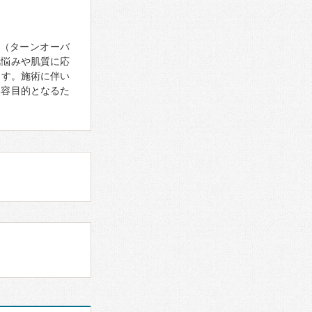
（ターンオーバ
肌悩みや肌質に応
ます。施術に伴い
美容目的となるた