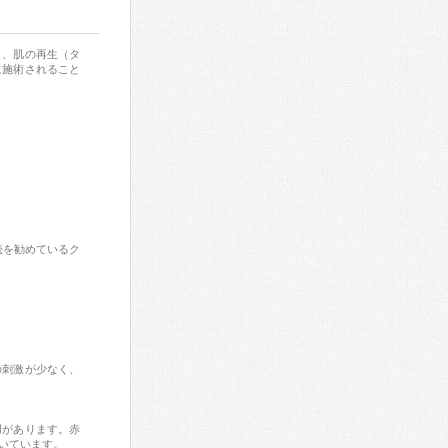
き、肌の再生（タ
に施術されること
続を勧めているク
の刺激が少なく、
用があります。赤
いています。