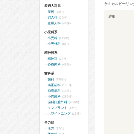
ケミカルピーリン
産婦人科系
産科
(13件)
詳細
婦人科
(25件)
産婦人科
(46件)
小児科系
小児科
(149件)
小児外科
(6件)
精神科系
精神科
(72件)
心療内科
(49件)
歯科系
歯科
(448件)
矯正歯科
(156件)
歯周病科
(14件)
小児歯科
(282件)
歯科口腔外科
(204件)
インプラント
(15件)
ホワイトニング
(11件)
その他
漢方
(17件)