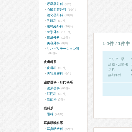
呼吸器外科
(9件)
心臓血管外科
(16件)
消化器外科
(10件)
乳腺科
(12件)
脳神経外科
(36件)
整形外科
(110件)
形成外科
(19件)
1-1件 / 1件中
美容外科
(9件)
リハビリテーション科
(84件)
エリア・駅
皮膚科系
診療・治療法
皮膚科
(92件)
名称
美容皮膚科
(9件)
詳細条件
泌尿器科・肛門科系
泌尿器科
(60件)
肛門科
(30件)
性病科
(5件)
眼科系
眼科
(74件)
耳鼻咽喉科系
耳鼻咽喉科
(62件)