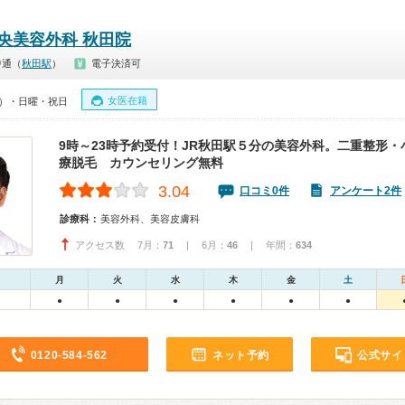
中央美容外科 秋田院
中通（
秋田駅
）
電子決済可
女医在籍
00）・日曜・祝日
9時～23時予約受付！JR秋田駅５分の美容外科。二重整形
療脱毛 カウンセリング無料
3.04
口コミ0件
アンケート2件
診療科：
美容外科、美容皮膚科
アクセス数 7月：
71
| 6月：
46
| 年間：
634
月
火
水
木
金
土
●
●
●
●
●
●
0120-584-562
ネット予約
公式サイ