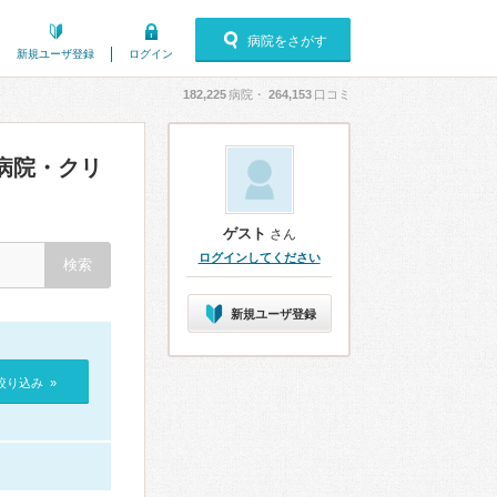
病院をさがす
新規ユーザ登録
ログイン
182,225
病院・
264,153
口コミ
病院・クリ
ゲスト
さん
ログインしてください
新規ユーザ登録
絞り込み »