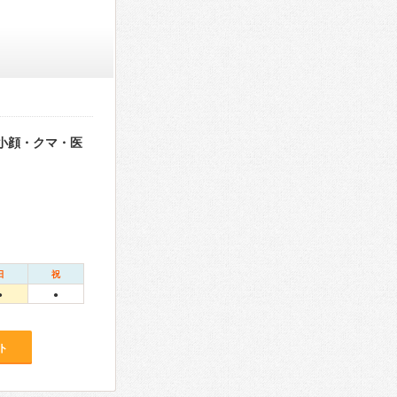
・小顔・クマ・医
日
祝
●
●
ト