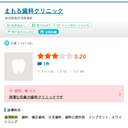
まもる歯科クリニック
秋田県能代市西通町
駐車場あり
電子決済可
マイナ受付
(スマホ可)
電子処方せん対応
女医在籍
土曜（〜17:00）
3.20
1件
アクセス数 7月:
41
| 6月:
60
歯科
4.0
清潔な印象の歯科クリニックです
診療科目：
歯周病科
、歯科、矯正歯科、小児歯科、歯科口腔外科、インプラント、ホワイ
トニング