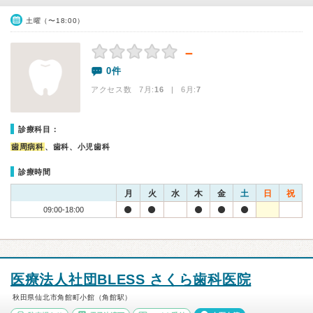
土曜（〜18:00）
－
0件
アクセス数 7月:
16
| 6月:
7
診療科目：
歯周病科
、歯科、小児歯科
診療時間
月
火
水
木
金
土
日
祝
09:00-18:00
医療法人社団BLESS さくら歯科医院
秋田県仙北市角館町小館（角館駅）