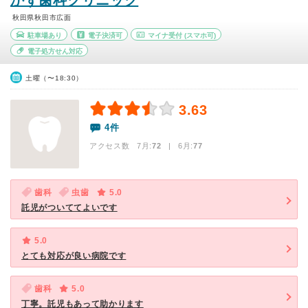
かず歯科クリニック
秋田県秋田市広面
駐車場あり
電子決済可
マイナ受付
(スマホ可)
電子処方せん対応
土曜（〜18:30）
3.63
4件
アクセス数 7月:
72
| 6月:
77
歯科
虫歯
5.0
託児がついててよいです
5.0
とても対応が良い病院です
歯科
5.0
丁寧。託児もあって助かります