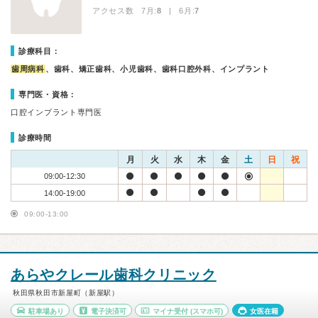
アクセス数 7月:
8
| 6月:
7
診療科目：
歯周病科
、歯科、矯正歯科、小児歯科、歯科口腔外科、インプラント
専門医・資格：
口腔インプラント専門医
診療時間
月
火
水
木
金
土
日
祝
09:00-12:30
14:00-19:00
09:00-13:00
あらやクレール歯科クリニック
秋田県秋田市新屋町（新屋駅）
駐車場あり
電子決済可
マイナ受付
(スマホ可)
女医在籍