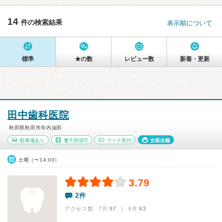
14
件の検索結果
表示順について
標準
★の数
レビュー数
新着・更新
田中歯科医院
秋田県秋田市寺内油田
駐車場あり
電子決済可
マイナ受付
女医在籍
土曜（〜14:00）
3.79
2件
アクセス数 7月:
97
| 6月:
63