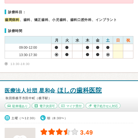
診療科目：
歯周病科
、歯科、矯正歯科、小児歯科、歯科口腔外科、インプラント
診療時間
月
火
水
木
金
土
日
祝
09:00-12:00
13:30-17:30
13:30-18:30
ほしの歯科医院
医療法人社団 星和会
秋田県横手市田中町（横手駅）
駐車場あり
電子決済可
マイナ受付
電子処方せん対応
土曜（〜12:30）
朝（8:30〜）
3.49