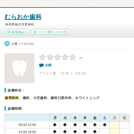
むらおか歯科
秋田県能代市景林町
駐車場あり
マイナ受付
(スマホ可)
土曜（〜12:00）
－
0件
アクセス数 7月:
9
| 6月:
11
診療科目：
歯周病科
、歯科、小児歯科、歯科口腔外科、ホワイトニング
診療時間
月
火
水
木
金
土
日
祝
09:00-12:00
14:00-18:00