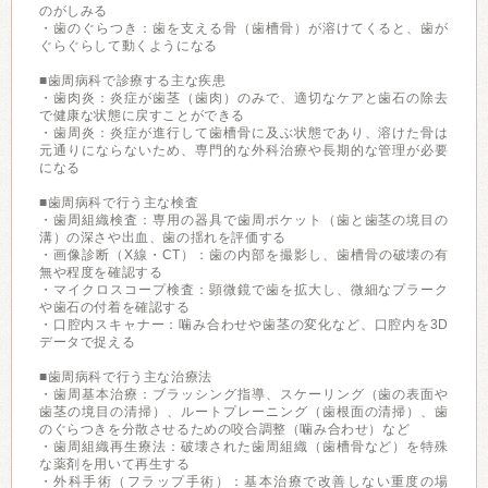
のがしみる
・歯のぐらつき：歯を支える骨（歯槽骨）が溶けてくると、歯が
ぐらぐらして動くようになる
■歯周病科で診療する主な疾患
・歯肉炎：炎症が歯茎（歯肉）のみで、適切なケアと歯石の除去
で健康な状態に戻すことができる
・歯周炎：炎症が進行して歯槽骨に及ぶ状態であり、溶けた骨は
元通りにならないため、専門的な外科治療や長期的な管理が必要
になる
■歯周病科で行う主な検査
・歯周組織検査：専用の器具で歯周ポケット（歯と歯茎の境目の
溝）の深さや出血、歯の揺れを評価する
・画像診断（X線・CT）：歯の内部を撮影し、歯槽骨の破壊の有
無や程度を確認する
・マイクロスコープ検査：顕微鏡で歯を拡大し、微細なプラーク
や歯石の付着を確認する
・口腔内スキャナー：噛み合わせや歯茎の変化など、口腔内を3D
データで捉える
■歯周病科で行う主な治療法
・歯周基本治療：ブラッシング指導、スケーリング（歯の表面や
歯茎の境目の清掃）、ルートプレーニング（歯根面の清掃）、歯
のぐらつきを分散させるための咬合調整（噛み合わせ）など
・歯周組織再生療法：破壊された歯周組織（歯槽骨など）を特殊
な薬剤を用いて再生する
・外科手術（フラップ手術）：基本治療で改善しない重度の場