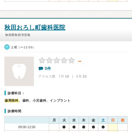
秋田おろし町歯科医院
秋田県秋田市茨島
土曜（〜12:00）
－
0件
アクセス数 7月:
10
| 6月:
22
診療科目：
歯周病科
、歯科、小児歯科、インプラント
診療時間
月
火
水
木
金
土
日
祝
09:00-12:00