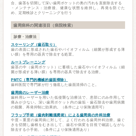
合、歯茎を切開して深い歯周ポケットの奥の汚れを直接除去する
・メンテナンス：治療後、健康な状態を維持し、再発を防ぐた
め、定期検診とクリーニングを行う
歯周病科の関連項目（病院検索）
診療・治療法
スケーリング（歯石取り）
歯の表面に形成された歯石やバイオフィルム（細菌が形成する薄
い膜）を専用の器具で除去する処置。
ルートプレーニング
歯茎の中（歯周ポケット）に蓄積した歯石やバイオフィルム（細
菌が形成する薄い膜）を専用の器具で除去する治療。
PMTC（専門的機械的歯面掃除）
歯科医院で専門家が行う徹底した歯面清掃のこと。
歯周病のレーザー治療
歯科用レーザーを用いた低侵襲な治療法で、患部にのみ作用して
痛みが少ない。深い歯周ポケット内の歯垢・歯石除去や歯周病菌
の殺菌、再発抑制に効果的。（条件により保険適用可）
フラップ手術（歯肉剥離掻爬術）による歯周病の外科治療
中度～重度の歯周病に対して、よく行われる歯周外科治療。歯ぐ
きを切開し歯根をむき出して、歯石や病変を目視で確認しながら
除去する小手術。（条件により保険適用あり）