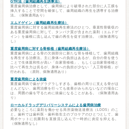
GTR法（歯周組織再生誘導法）
重度歯周病治療として、歯周病により破壊された部分に人工膜を
挿入することで空間を確保して、歯周組織の再生を誘導する治療
法。（保険適用あり）
エムドゲイン（歯周組織再生療法）
重度歯周病に対する歯周組織再生療法のひとつ。垂直性骨吸収の
ある重度歯周病に対して、タンパク質が含まれた薬剤（エムドゲ
イン）を歯根に流し込んで歯の再生を促す治療法。（保険適用な
し）
重度歯周病に対する骨移植（歯周組織再生療法）
重度歯周病による骨の欠損部分に新たな骨を移植して、歯周組織
を再生する治療法。主に身体への負担はあるが、自分の骨を使う
ことで生体親和性が高い「自家骨移植」、もしくは自家骨移植と
比べて再生力は劣るが、身体への負担が少ない「人工骨移植」が
行われる。（原則、保険適用あり）
重度歯周病による抜歯
重度歯周病で歯がグラグラしすぎる、歯根の周りに支える骨がほ
とんどない、歯周治療を行っても改善がみられないなどの場合に
は、周囲の歯を守るために抜歯になることがある。（保険適用あ
り）
ローカルドラッグデリバリーシステムによる歯周病治療
必要なところに薬剤を働かせる局所薬物送達療法（LDDS）のこ
と。歯科では歯科医・歯科衛生士のプロケアのひとつとして、歯
周ポケットに抗菌剤を直接流し込んで一時的に炎症を抑える。
（保険適用なし）