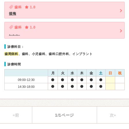
歯科
1.0
後悔
歯科
1.0
、、、
診療科目：
歯周病科
、歯科、小児歯科、歯科口腔外科、インプラント
診療時間
月
火
水
木
金
土
日
祝
09:00-12:30
14:30-18:00
«前
1/1ページ
次»