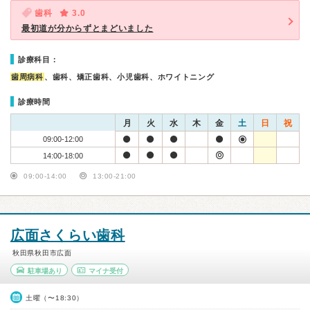
歯科
3.0
最初道が分からずとまどいました
診療科目：
歯周病科
、歯科、矯正歯科、小児歯科、ホワイトニング
診療時間
月
火
水
木
金
土
日
祝
09:00-12:00
14:00-18:00
09:00-14:00
13:00-21:00
広面さくらい歯科
秋田県秋田市広面
駐車場あり
マイナ受付
土曜（〜18:30）