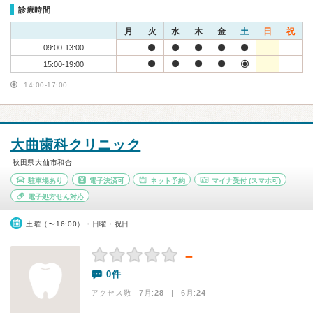
診療時間
月
火
水
木
金
土
日
祝
09:00-13:00
15:00-19:00
14:00-17:00
大曲歯科クリニック
秋田県大仙市和合
駐車場あり
電子決済可
ネット予約
マイナ受付
(スマホ可)
電子処方せん対応
土曜（〜16:00）・日曜・祝日
－
0件
アクセス数 7月:
28
| 6月:
24