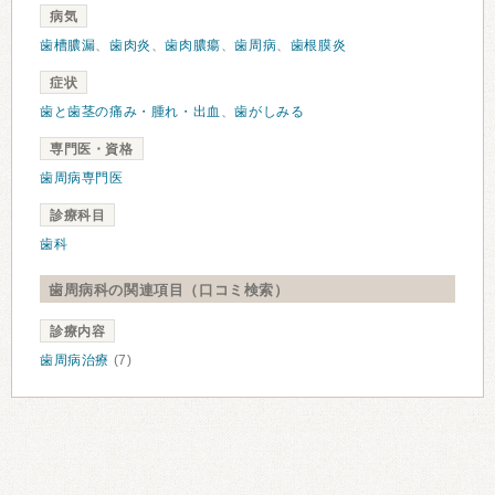
病気
歯槽膿漏
、
歯肉炎
、
歯肉膿瘍
、
歯周病
、
歯根膜炎
症状
歯と歯茎の痛み・腫れ・出血
、
歯がしみる
専門医・資格
歯周病専門医
診療科目
歯科
歯周病科の関連項目（口コミ検索）
診療内容
歯周病治療
(7)