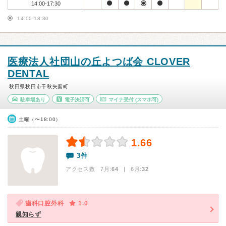
14:00-17:30
14:00-18:30
医療法人社団山の丘よつば会 CLOVER
DENTAL
秋田県秋田市千秋矢留町
駐車場あり
電子決済可
マイナ受付
(スマホ可)
土曜（〜18:00）
1.66
3件
アクセス数 7月:
64
| 6月:
32
歯科口腔外科
1.0
親知らず