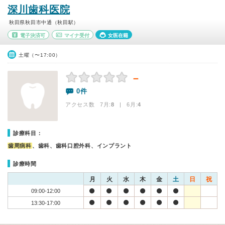
深川歯科医院
秋田県秋田市中通（秋田駅）
電子決済可
マイナ受付
女医在籍
土曜（〜17:00）
－
0件
アクセス数 7月:
8
| 6月:
4
診療科目：
歯周病科
、歯科、歯科口腔外科、インプラント
診療時間
月
火
水
木
金
土
日
祝
09:00-12:00
13:30-17:00