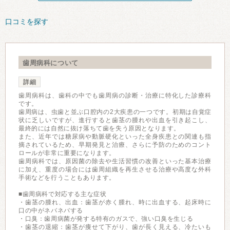
口コミを探す
歯周病科について
詳細
歯周病科は、歯科の中でも歯周病の診断・治療に特化した診療科
です。
歯周病は、虫歯と並ぶ口腔内の2大疾患の一つです。初期は自覚症
状に乏しいですが、進行すると歯茎の腫れや出血を引き起こし、
最終的には自然に抜け落ちて歯を失う原因となります。
また、近年では糖尿病や動脈硬化といった全身疾患との関連も指
摘されているため、早期発見と治療、さらに予防のためのコント
ロールが非常に重要になります。
歯周病科では、原因菌の除去や生活習慣の改善といった基本治療
に加え、重度の場合には歯周組織を再生させる治療や高度な外科
手術などを行うこともあります。
■歯周病科で対応する主な症状
・歯茎の腫れ、出血：歯茎が赤く腫れ、時に出血する、起床時に
口の中がネバネバする
・口臭：歯周病菌が発する特有のガスで、強い口臭を生じる
・歯茎の退縮：歯茎が痩せて下がり、歯が長く見える、冷たいも