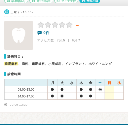
駐車場あり
電子決済可
マイナ受付
女医在籍
土曜（〜13:30）
－
0件
アクセス数 7月:
5
| 6月:
7
診療科目：
歯周病科
、歯科、矯正歯科、小児歯科、インプラント、ホワイトニング
診療時間
月
火
水
木
金
土
日
祝
09:00-13:00
14:00-17:00
09:00-13:30