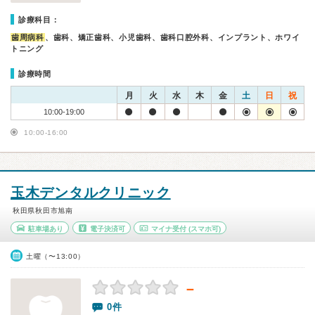
診療科目：
歯周病科
、歯科、矯正歯科、小児歯科、歯科口腔外科、インプラント、ホワイ
トニング
診療時間
月
火
水
木
金
土
日
祝
10:00-19:00
10:00-16:00
玉木デンタルクリニック
秋田県秋田市旭南
駐車場あり
電子決済可
マイナ受付
(スマホ可)
土曜（〜13:00）
－
0件