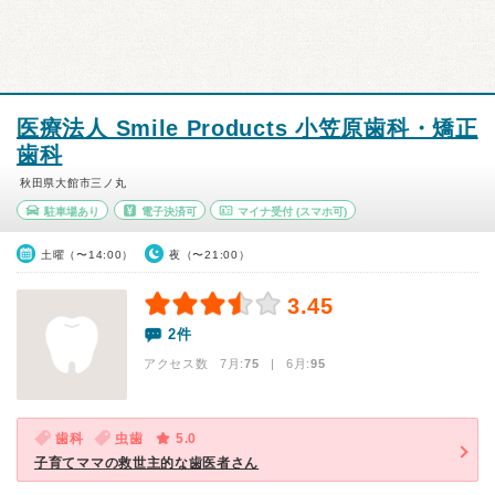
医療法人 Smile Products 小笠原歯科・矯正
歯科
秋田県大館市三ノ丸
駐車場あり
電子決済可
マイナ受付
(スマホ可)
土曜（〜14:00）
夜（〜21:00）
3.45
2件
アクセス数 7月:
75
| 6月:
95
歯科
虫歯
5.0
子育てママの救世主的な歯医者さん