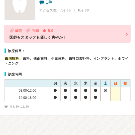
1件
アクセス数 7月:
65
| 6月:
88
歯科
虫歯
5.0
医師もスタッフも優しく爽やか！
診療科目：
歯周病科
、歯科、矯正歯科、小児歯科、歯科口腔外科、インプラント、ホワイ
トニング
診療時間
月
火
水
木
金
土
日
祝
09:00-12:00
14:00-18:00
08:30-12:30