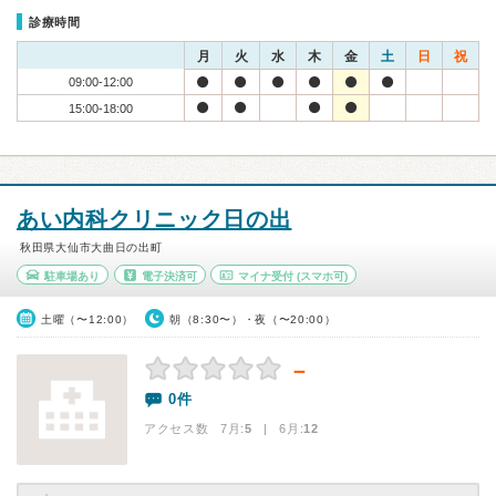
診療時間
月
火
水
木
金
土
日
祝
09:00-12:00
15:00-18:00
あい内科クリニック日の出
秋田県大仙市大曲日の出町
駐車場あり
電子決済可
マイナ受付
(スマホ可)
土曜（〜12:00）
朝（8:30〜）・夜（〜20:00）
－
0件
アクセス数 7月:
5
| 6月:
12