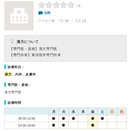
－
0件
アクセス数 7月:
18
| 6月:
13
漢方について
【専門医・資格】
漢方専門医
【専門外来】
東洋医学専門外来
診療科目：
漢方
、内科、皮膚科
専門医・資格：
漢方専門医
診療時間
月
火
水
木
金
土
日
祝
08:30-12:00
14:30-18:00