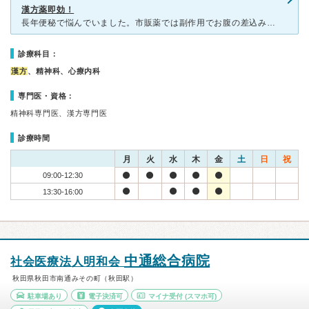
漢方薬即効！
長年便秘で悩んでいました。市販薬では副作用でお腹の差込みがあり、長期服用に不安で来院しました。漢方薬処方で１日1包だけでも即効スムーズに便秘解消しています。私は朝服用で３時間後位で効いてくる感じです。
診療科目：
漢方
、精神科、心療内科
専門医・資格：
精神科専門医、漢方専門医
診療時間
月
火
水
木
金
土
日
祝
09:00-12:30
13:30-16:00
中通総合病院
社会医療法人明和会
秋田県秋田市南通みその町（秋田駅）
駐車場あり
電子決済可
マイナ受付
(スマホ可)