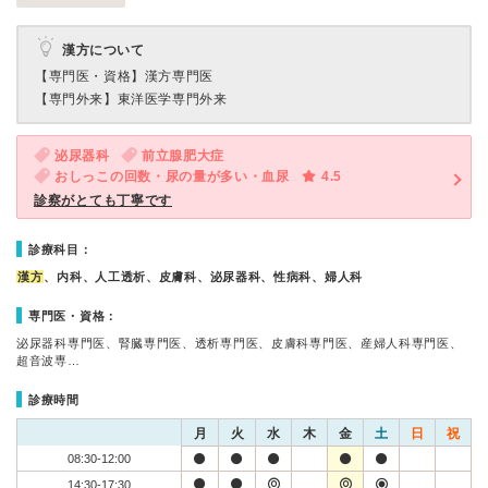
漢方について
【専門医・資格】
漢方専門医
【専門外来】
東洋医学専門外来
泌尿器科
前立腺肥大症
おしっこの回数・尿の量が多い・血尿
4.5
診察がとても丁寧です
診療科目：
漢方
、内科、人工透析、皮膚科、泌尿器科、性病科、婦人科
専門医・資格：
泌尿器科専門医、腎臓専門医、透析専門医、皮膚科専門医、産婦人科専門医、
超音波専…
診療時間
月
火
水
木
金
土
日
祝
08:30-12:00
14:30-17:30