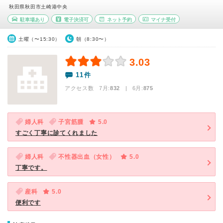
秋田県秋田市土崎港中央
駐車場あり
電子決済可
ネット予約
マイナ受付
土曜（〜15:30）
朝（8:30〜）
3.03
11件
アクセス数 7月:
832
| 6月:
875
婦人科
子宮筋腫
5.0
すごく丁寧に診てくれました
婦人科
不性器出血（女性）
5.0
丁寧です。
産科
5.0
便利です