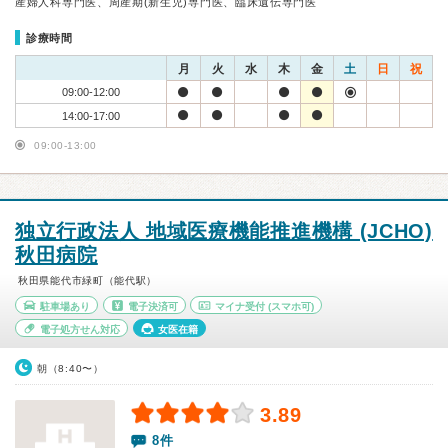
産婦人科専門医、周産期(新生児)専門医、臨床遺伝専門医
診療時間
月
火
水
木
金
土
日
祝
09:00-12:00
14:00-17:00
09:00-13:00
独立行政法人 地域医療機能推進機構 (JCHO)
秋田病院
秋田県能代市緑町（能代駅）
駐車場あり
電子決済可
マイナ受付
(スマホ可)
電子処方せん対応
女医在籍
朝（8:40〜）
3.89
8件