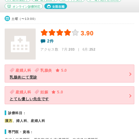
オンライン診療対応
女医在籍
土曜（〜13:00）
3.90
2件
アクセス数 7月:
203
| 6月:
252
産婦人科
乳腺炎
5.0
乳腺炎にて受診
産婦人科
妊娠
5.0
とても優しい先生です
診療科目：
漢方
、婦人科、産婦人科
専門医・資格：