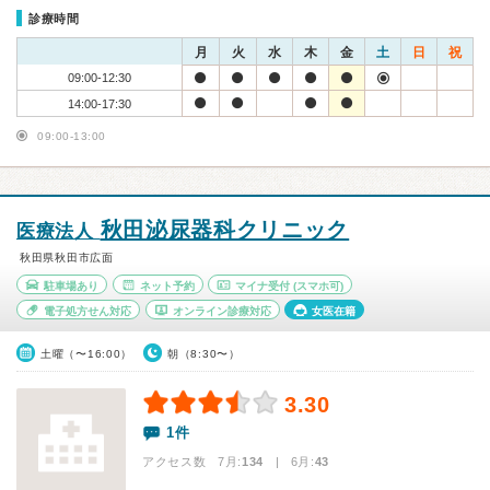
診療時間
月
火
水
木
金
土
日
祝
09:00-12:30
14:00-17:30
09:00-13:00
秋田泌尿器科クリニック
医療法人
秋田県秋田市広面
駐車場あり
ネット予約
マイナ受付
(スマホ可)
電子処方せん対応
オンライン診療対応
女医在籍
土曜（〜16:00）
朝（8:30〜）
3.30
1件
アクセス数 7月:
134
| 6月:
43