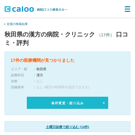
« 全国の検索結果
秋田県の漢方の病院・クリニック
口コ
（17件）
ミ・評判
17件の医療機関が見つかりました
エリア・駅
秋田県
診療科目
漢方
名称
なし
詳細条件
なし (曜日や時間帯を指定できます)
条件変更・絞り込み
土曜日診療で絞り込む (14件)