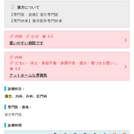
漢方について
【専門医・資格】
漢方専門医
【専門外来】
東洋医学専門外来
内科
かぜ
4.5
通いやすい病院です
内科
だるい・冷え・食欲不振・体調不良・疲れ・寝つきが悪い・不眠
3.0
アットホームな雰囲気
診療科目：
漢方
、内科、外科、肛門科
専門医・資格：
漢方専門医
診療時間