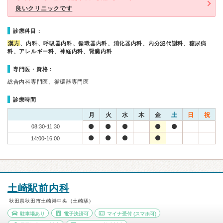
良いクリニックです
診療科目：
漢方
、内科、呼吸器内科、循環器内科、消化器内科、内分泌代謝科、糖尿病
科、アレルギー科、神経内科、腎臓内科
専門医・資格：
総合内科専門医、循環器専門医
診療時間
月
火
水
木
金
土
日
祝
08:30-11:30
14:00-16:00
土崎駅前内科
秋田県秋田市土崎港中央（土崎駅）
駐車場あり
電子決済可
マイナ受付
(スマホ可)