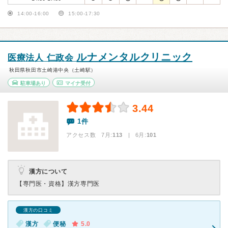
14:00-16:00
15:00-17:30
ルナメンタルクリニック
医療法人 仁政会
秋田県秋田市土崎港中央（土崎駅）
駐車場あり
マイナ受付
3.44
1件
アクセス数 7月:
113
| 6月:
101
漢方について
【専門医・資格】
漢方専門医
漢方の口コミ
漢方
便秘
5.0