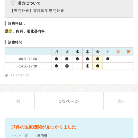
漢方について
【専門外来】
東洋医学専門外来
診療科目：
漢方
、内科、消化器内科
診療時間
月
火
水
木
金
土
日
祝
08:30-12:00
14:00-17:30
17:00-20:00
«前
1/1ページ
次»
17件の医療機関が見つかりました
エリア・駅
秋田県