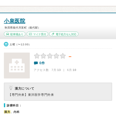
小泉医院
秋田県能代市富町（能代駅）
駐車場あり
マイナ受付
電子処方せん対応
土曜（〜12:00）
－
0件
アクセス数 7月:
13
| 6月:
10
漢方について
【専門外来】
東洋医学専門外来
診療科目：
漢方
、内科