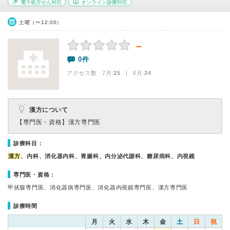
電子処方せん対応
オンライン診療対応
土曜（〜12:00）
－
0件
アクセス数 7月:
25
| 6月:
24
漢方について
【専門医・資格】
漢方専門医
診療科目：
漢方
、内科、消化器内科、胃腸科、内分泌代謝科、糖尿病科、内視鏡
専門医・資格：
甲状腺専門医、消化器病専門医、消化器内視鏡専門医、漢方専門医
診療時間
月
火
水
木
金
土
日
祝