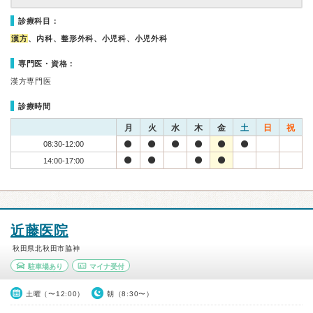
診療科目：
漢方
、内科、整形外科、小児科、小児外科
専門医・資格：
漢方専門医
診療時間
月
火
水
木
金
土
日
祝
08:30-12:00
14:00-17:00
近藤医院
秋田県北秋田市脇神
駐車場あり
マイナ受付
土曜（〜12:00）
朝（8:30〜）