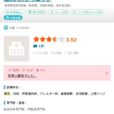
秋田県秋田市旭南（秋田駅、羽後牛島駅、泉外旭川駅）
駐車場あり
電子決済可
ネット予約
マイナ受付
(スマホ可)
女医在籍
土曜（〜13:00）
3.52
1件
アクセス数 7月:
155
| 6月:
145
内科
かぜ
4.5
非常に親切でした。
診療科目：
漢方
、内科、呼吸器内科、アレルギー科、健康診断、在宅医療、人間ドック
専門医・資格：
総合内科専門医、呼吸器専門医