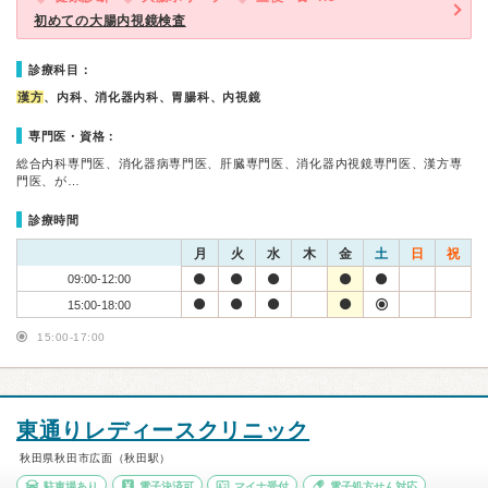
初めての大腸内視鏡検査
診療科目：
漢方
、内科、消化器内科、胃腸科、内視鏡
専門医・資格：
総合内科専門医、消化器病専門医、肝臓専門医、消化器内視鏡専門医、漢方専
門医、が…
診療時間
月
火
水
木
金
土
日
祝
09:00-12:00
15:00-18:00
15:00-17:00
東通りレディースクリニック
秋田県秋田市広面（秋田駅）
駐車場あり
電子決済可
マイナ受付
電子処方せん対応