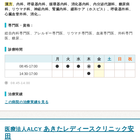
漢方
、内科、呼吸器内科、循環器内科、消化器内科、内分泌代謝科、糖尿病
科、リウマチ科、神経内科、腎臓内科、緩和ケア（ホスピス）、呼吸器外科、
心臓血管外科、消化…
専門医・資格：
総合内科専門医、アレルギー専門医、リウマチ専門医、血液専門医、外科専門
医、糖尿…
診療時間
月
火
水
木
金
土
日
祝
08:45-17:00
14:30-17:00
08:45-14:00
治療実績
この病院の治療実績を見る
あきたレディースクリニック安
医療法人ALCY
田