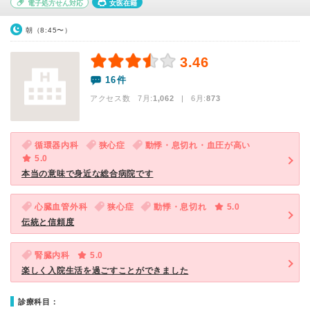
電子処方せん対応
女医在籍
朝（8:45〜）
3.46
16件
アクセス数 7月:
1,062
| 6月:
873
循環器内科
狭心症
動悸・息切れ・血圧が高い
5.0
本当の意味で身近な総合病院です
心臓血管外科
狭心症
動悸・息切れ
5.0
伝統と信頼度
腎臓内科
5.0
楽しく入院生活を過ごすことができました
診療科目：