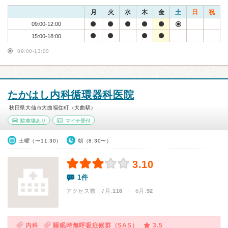
月
火
水
木
金
土
日
祝
09:00-12:00
15:00-18:00
09:00-13:00
たかはし内科循環器科医院
秋田県大仙市大曲福住町（大曲駅）
駐車場あり
マイナ受付
土曜（〜11:30）
朝（8:30〜）
3.10
1件
アクセス数 7月:
116
| 6月:
92
内科
睡眠時無呼吸症候群（SAS）
3.5