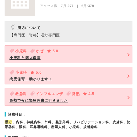
アクセス数 7月:
277
| 6月:
379
漢方について
【専門医・資格】
漢方専門医
小児科
かぜ
5.0
小児科と病児保育
小児科
5.0
病児保育、助かります！
救急科
インフルエンザ
発熱
4.5
高熱で夜に緊急外来に行きました
診療科目：
漢方
、内科、神経内科、外科、整形外科、リハビリテーション科、皮膚科、泌
尿器科、眼科、耳鼻咽喉科、産婦人科、小児科、放射線科