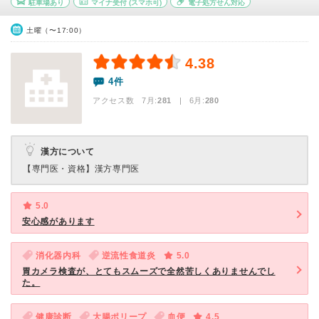
駐車場あり
マイナ受付
(スマホ可)
電子処方せん対応
土曜（〜17:00）
4.38
4件
アクセス数 7月:
281
| 6月:
280
漢方について
【専門医・資格】
漢方専門医
5.0
安心感があります
消化器内科
逆流性食道炎
5.0
胃カメラ検査が、とてもスムーズで全然苦しくありませんでし
た。
健康診断
大腸ポリープ
血便
4.5