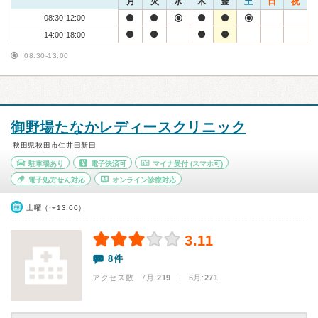
月
火
水
木
金
土
日
祝
08:30-12:00
14:00-18:00
08:30-13:00
御野場たなかレディースクリニック
秋田県秋田市仁井田新田
駐車場あり
電子決済可
マイナ受付
(スマホ可)
電子処方せん対応
オンライン診療対応
土曜（〜13:00）
3.11
8件
アクセス数 7月:
219
| 6月:
271