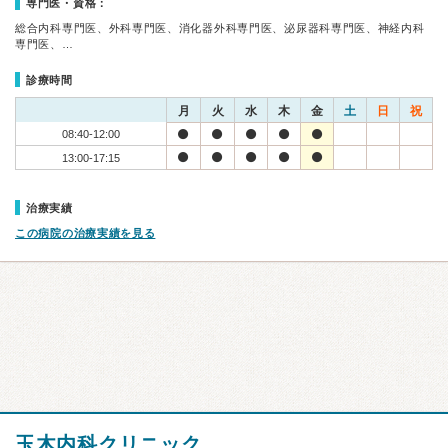
専門医・資格：
総合内科専門医、外科専門医、消化器外科専門医、泌尿器科専門医、神経内科
専門医、…
診療時間
月
火
水
木
金
土
日
祝
08:40-12:00
13:00-17:15
治療実績
この病院の治療実績を見る
玉木内科クリニック