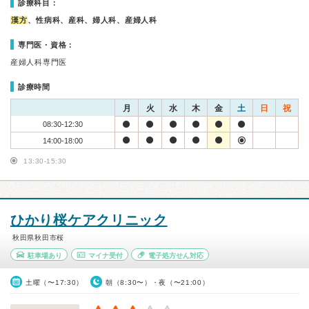
診療科目：
漢方
、性病科、産科、婦人科、産婦人科
専門医・資格：
産婦人科専門医
診療時間
月
火
水
木
金
土
日
祝
08:30-12:30
14:00-18:00
13:30-15:30
ひかり桜ケアクリニック
秋田県秋田市桜
駐車場あり
マイナ受付
電子処方せん対応
土曜（〜17:30）
朝（8:30〜）・夜（〜21:00）