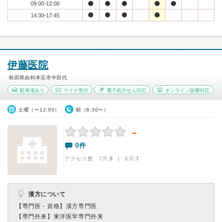
09:00-12:00
14:30-17:45
伊藤医院
秋田県由利本荘市中田代
駐車場あり
マイナ受付
電子処方せん対応
オンライン診療対応
土曜（〜12:00）
朝（8:30〜）
－
0件
アクセス数 7月:
9
| 6月:
7
漢方について
【専門医・資格】
漢方専門医
【専門外来】
東洋医学専門外来