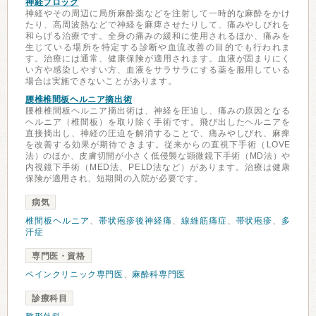
神経ブロック
神経やその周辺に局所麻酔薬などを注射して一時的な麻酔をかけ
たり、高周波熱などで神経を麻痺させたりして、痛みやしびれを
和らげる治療です。全身の痛みの緩和に使用されるほか、痛みを
生じている場所を特定する診断や血流改善の目的でも行われま
す。治療には通常、健康保険が適用されます。血液が固まりにく
い方や感染しやすい方、血液をサラサラにする薬を服用している
場合は実施できないことがあります。
腰椎椎間板ヘルニア摘出術
腰椎椎間板ヘルニア摘出術は、神経を圧迫し、痛みの原因となる
ヘルニア（椎間板）を取り除く手術です。飛び出したヘルニアを
直接摘出し、神経の圧迫を解消することで、痛みやしびれ、麻痺
を改善する効果が期待できます。従来からの直視下手術（LOVE
法）のほか、皮膚切開が小さく低侵襲な顕微鏡下手術（MD法）や
内視鏡下手術（MED法、PELD法など）があります。治療は健康
保険が適用され、短期間の入院が必要です。
病気
椎間板ヘルニア
、
帯状疱疹後神経痛
、
線維筋痛症
、
帯状疱疹
、
多
汗症
専門医・資格
ペインクリニック専門医
、
麻酔科専門医
診療科目