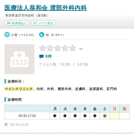
医療法人恭和会 渡部外科内科
秋田県湯沢市内舘町（湯沢駅）
駐車場あり
マイナ受付
土曜（〜12:00）
朝（8:30〜）
－
0件
アクセス数 7月:
31
| 6月:
31
診療科目：
ペインクリニック
、内科、外科、整形外科、皮膚科、泌尿器科、肛門科
診療時間
月
火
水
木
金
土
日
祝
08:30-17:00
08:30-12:00