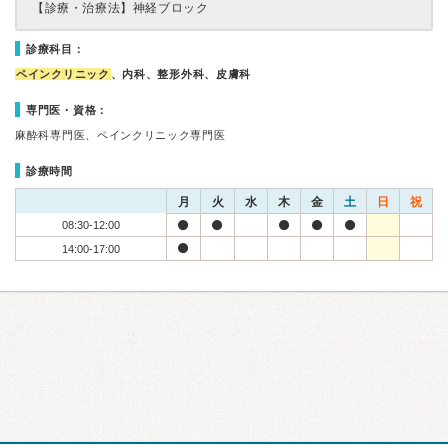
【診療・治療法】
神経ブロック
診療科目：
ペインクリニック
、内科、整形外科、皮膚科
専門医・資格：
麻酔科専門医、ペインクリニック専門医
診療時間
月
火
水
木
金
土
日
祝
08:30-12:00
14:00-17:00