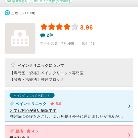
駐車場あり
マイナ受付
(スマホ可)
土曜（〜14:00）
3.96
2件
アクセス数 7月:
408
| 6月:
448
ペインクリニックについて
【専門医・資格】
ペインクリニック専門医
【診療・治療法】
神経ブロック
ペインクリニックの口コミ
ペインクリニック
5.0
とても対応が良い病院です
股関節に炎症をおこし、２カ月整形外科に通いましたが痛みが治まらず、藁にもすがる思いで受診しました。病院自体は古いものの、受付の方、看護師の方の対応が温かく、当時痛みでイライラしていた私の心を落ち着かせ
腰痛
4.5