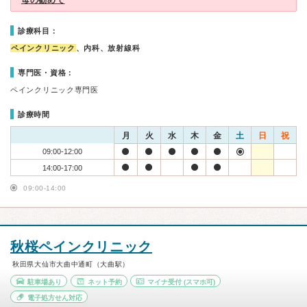
母の勧めで
診療科目：
ペインクリニック
、内科、放射線科
専門医・資格：
ペインクリニック専門医
診療時間
月
火
水
木
金
土
日
祝
09:00-12:00
14:00-17:00
09:00-14:00
秋桜ペインクリニック
秋田県大仙市大曲中通町（大曲駅）
駐車場あり
ネット予約
マイナ受付
(スマホ可)
電子処方せん対応