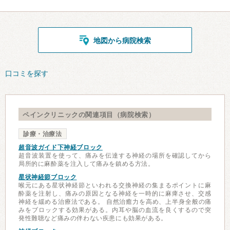
地図から病院検索
口コミを探す
ペインクリニックの関連項目（病院検索）
診療・治療法
超音波ガイド下神経ブロック
超音波装置を使って、痛みを伝達する神経の場所を確認してから
局所的に麻酔薬を注入して痛みを鎮める方法。
星状神経節ブロック
喉元にある星状神経節といわれる交換神経の集まるポイントに麻
酔薬を注射し、痛みの原因となる神経を一時的に麻痺させ、交感
神経を緩める治療法である。 自然治癒力を高め、上半身全般の痛
みをブロックする効果がある。内耳や脳の血流を良くするので突
発性難聴など痛みの伴わない疾患にも効果がある。