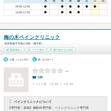
月
火
水
木
金
土
日
祝
09:00-12:30
14:00-17:30
梅の木ペインクリニック
秋田県横手市梅の木町（横手駅）
駐車場あり
マイナ受付
電子処方せん対応
土曜（〜12:00）
朝（8:30〜）
－
0件
アクセス数 7月:
29
| 6月:
41
ペインクリニックについて
【専門医・資格】
麻酔科専門医、ペインクリニック専門医